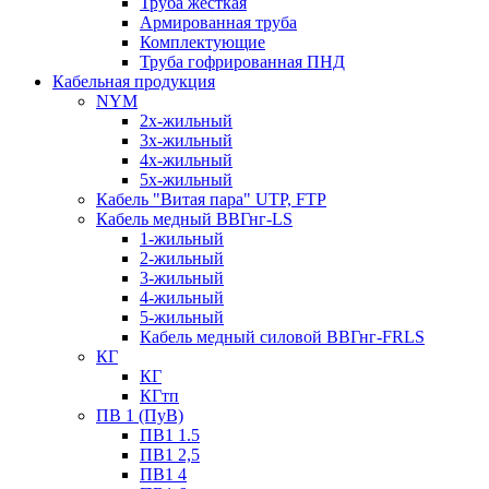
Труба жесткая
Армированная труба
Комплектующие
Труба гофрированная ПНД
Кабельная продукция
NYM
2х-жильный
3х-жильный
4х-жильный
5х-жильный
Кабель "Витая пара" UTP, FTP
Кабель медный ВВГнг-LS
1-жильный
2-жильный
3-жильный
4-жильный
5-жильный
Кабель медный силовой ВВГнг-FRLS
КГ
КГ
КГтп
ПВ 1 (ПуВ)
ПВ1 1.5
ПВ1 2,5
ПВ1 4