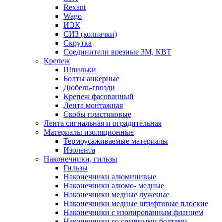
Rexant
Wago
ИЭК
СИЗ (колпачки)
Скрутка
Соединители врезные 3M, КВТ
Крепеж
Шпильки
Болты анкерные
Дюбель-гвозди
Крепеж фасованный
Лента монтажная
Скобы пластиковые
Лента сигнальная и оградительная
Материалы изоляционные
Термоусаживаемые матeриалы
Изолента
Наконечники, гильзы
Гильзы
Наконечники алюминивые
Наконечники алюмо- медные
Наконечники медные луженые
Наконечники медные штифтовые плоские
Наконечники с изолированным фланцем
Наконечники со срывными болтами