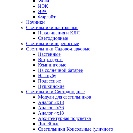
Wolta
ИЭК
ЭРА
Фарлайт
Ночники
Светильники настольные
Накаливания и КЛЛ
Светодиодные
Светильники переносные
Светильники Садово-парковые
Настенные
Встр. грунт.
Кемпинговые
На солнечной батарее
На трубу
Подвесные
Пушкинские
Светильники Светодиодные
Модули для светильников
Аналог 2х18
Аналог 2х36
Аналог 4х18
Архитектурная подсветка
Линейные
Светильники Консольные (уличного