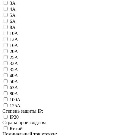
3А
4А
5А
6А
8А
10А
13А
16А
20А
25А
32А
35А
40А
50А
63А
80А
100А
125А
Степень защиты IP:
IP20
Страна производства:
Китай
Номинальный ток утечки: