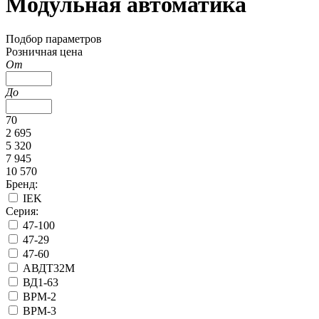
Модульная автоматика
Подбор параметров
Розничная цена
От
До
70
2 695
5 320
7 945
10 570
Бренд:
IEK
Серия:
47-100
47-29
47-60
АВДТ32М
ВД1-63
ВРМ-2
ВРМ-3