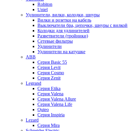
Robiton
Uniel
Удлинители, вилки, колодки, шнуры
Вилки и розетки на кабель
Выключатели бра, цепочки, шнуры с вилкой
Колодки для удлинителей
Разветвители (тройники)
Сетевые фильтры
Удлинители
Удлинители на катушке
ABB
Серия Basic 55
Серия Levit
Серия Cosmo
Серия Zenit
Legrand
Серия Etika
Серия Valena
Серия Valena Allure
Серия Valena Life
Quteo
Серия Inspiria
Lezard
Серия Mira
Schneider Electric