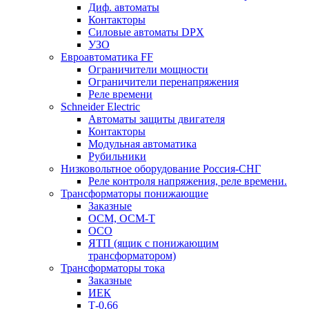
Диф. автоматы
Контакторы
Силовые автоматы DPX
УЗО
Евроавтоматика FF
Ограничители мощности
Ограничители перенапряжения
Реле времени
Schneider Electric
Автоматы защиты двигателя
Контакторы
Модульная автоматика
Рубильники
Низковольтное оборудование Россия-СНГ
Реле контроля напряжения, реле времени.
Трансформаторы понижающие
Заказные
ОСМ, ОСМ-Т
ОСО
ЯТП (ящик с понижающим
трансформатором)
Трансформаторы тока
Заказные
ИЕК
Т-0,66