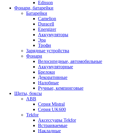
Edisson
Фонари, батарейки
Батарейки
Camelion
Duracell
Energizer
Аккумуляторы
Эра
Трофи
Зарядные устройства
Фонари
Велосипедные, автомобильные
Аккумуляторные
Брелоки
Декоративные
Налобные
Ручные, кемпинговые
Щиты, боксы
ABB
Серия Mistral
Серия UK600
Tekfor
Аксессуары Tekfor
Встраиваемые
Накладные