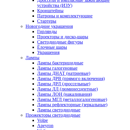
Дроссели и импльсные зажигающие
устройства (ИЗУ)
Кронштейны
Патроны и комплектующие
Стартеры
Новогодние украшения
Гирлянды
Проекторы и диско-шары
Светодиодные фигуры
Ёлочные шары
Украшения
Лампы
Лампы бактерицидные
Лампы галогеновые
Лампы ДНАТ (натриевые)
Лампы ДРВ (прямого включения)
Лампы ДРЛ (дроссельные)
Лампы ЛЛ (люминесцентные)
Лампы ЛОН (накаливания)
Лампы МГЛ (металлогалогеновые)
Лампы рефлекторные (зеркальные)
Лампы светодиодные
Прожекторы светодиодные
Volpe
Apeyron