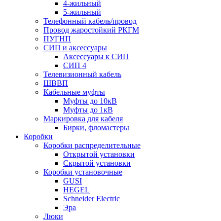
4-жильный
5-жильный
Телефонный кабель/провод
Провод жаростойкий РКГМ
ПУГНП
СИП и аксессуары
Аксессуары к СИП
СИП 4
Телевизионный кабель
ШВВП
Кабельные муфты
Муфты до 10кВ
Муфты до 1кВ
Маркировка для кабеля
Бирки, фломастеры
Коробки
Коробки распределительные
Открытой установки
Скрытой установки
Коробки установочные
GUSI
HEGEL
Schneider Electric
Эра
Люки