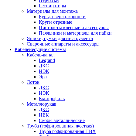
Перчатки
Респираторы
Материалы для монтажа
Буры, сверла, коронки
Круги отрезные
Пистолеты клеевые и аксессуары
Паяльники и материалы для пайки
Ящики, сумки для инструмента
Сварочные аппараты и аксессуары
Кабеленесущие системы
Кабель-канал
Legrand
ДКС
ИЭК
Эра
Лоток
ДКС
ИЭК
Км-профиль
Металлорукав
ДКС
ИЕК
Скобы металлические
Труба (гофрированная, жесткая)
Труба гофрированная ПВХ