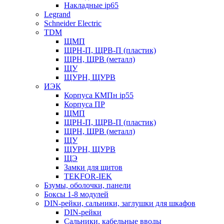
Накладные ip65
Legrand
Schneider Electric
TDM
ЩМП
ЩРН-П, ЩРВ-П (пластик)
ЩРН, ЩРВ (металл)
ЩУ
ЩУРН, ЩУРВ
ИЭК
Корпуса КМПн ip55
Корпуса ПР
ЩМП
ЩРН-П, ЩРВ-П (пластик)
ЩРН, ЩРВ (металл)
ЩУ
ЩУРН, ЩУРВ
ЩЭ
Замки для щитов
TEKFOR-IEK
Бзумы, оболочки, панели
Боксы 1-8 модулей
DIN-рейки, сальники, заглушки для шкафов
DIN-рейки
Сальники, кабельные вводы