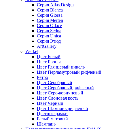
Серия Atlas Design
Серия Blanca
Серия Glossa
Серия Merten
Серия Odace
Серия Sedna
Серия Unica
Серия Этюд
ArtGallery
Werkel
Цвет Белый
Цвет Бронза
Цвет Глянцевый никель
Цвет Перламутровый рифленый
Ретро
Цвет Серебряный
Цвет Серебряный рифленый
Цвет Серо-коричневый
Цвет Слоновая кость
Цвет Черный
Цвет Шампань рифленый
Цветные рамки
Белый матовый
Шампань