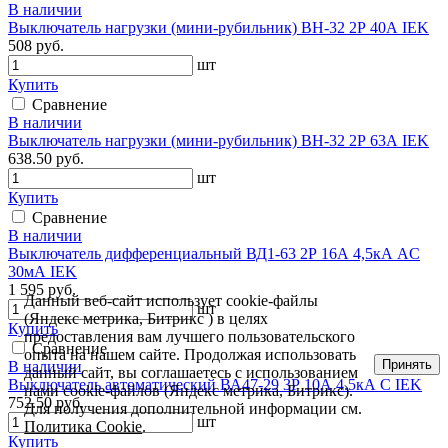
В наличии
Выключатель нагрузки (мини-рубильник) ВН-32 2Р 40А IEK
508 руб.
шт
Купить
Сравнение
В наличии
Выключатель нагрузки (мини-рубильник) ВН-32 2Р 63А IEK
638.50 руб.
шт
Купить
Сравнение
В наличии
Выключатель дифференциальный ВД1-63 2Р 16А 4,5кА AC
30мА IEK
1 595 руб.
Данный веб-сайт использует cookie-файлы
шт
(Яндекс метрика, Битрикс ) в целях
Купить
предоставления вам лучшего пользовательского
Сравнение
опыта на нашем сайте. Продолжая использовать
Принять
В наличии
данный сайт, вы соглашаетесь с использованием
Выключатель автоматический ВА47-29 3Р 10А 4.5кА С IEK
нами cookie-файлов (Яндекс метрика, Битрикс).
752.50 руб.
Для получения дополнительной информации см.
шт
Политика Cookie
.
Купить