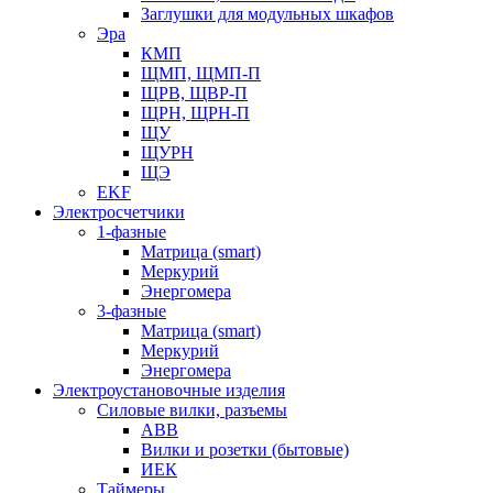
Заглушки для модульных шкафов
Эра
КМП
ЩМП, ЩМП-П
ЩРВ, ЩВР-П
ЩРН, ЩРН-П
ЩУ
ЩУРН
ЩЭ
EKF
Электросчетчики
1-фазные
Матрица (smart)
Меркурий
Энергомера
3-фазные
Матрица (smart)
Меркурий
Энергомера
Электроустановочные изделия
Силовые вилки, разъемы
ABB
Вилки и розетки (бытовые)
ИЕК
Таймеры