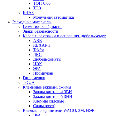
ТОП-0,66
ТТЭ
КЭАЗ
Модульная автоматика
Расходные материалы
Герметик, клей, паста.
Знаки безопасности
Кабельные стяжки и основания, дюбель-хомут
ABB
REXANT
Tekfor
ДКС
Дюбель-хомуты
ИЭК
ЭРА
Промрукав
Гипс, мешки
TOUA
Клеммные зажимы, сжимы
Зажим винтовой ЗВИ
Зажим винтовой ЗНИ
Клеммы силовые
Сжим (орех)
Клеммы, соединители WAGO, 3M, ИЭК
ЭРА