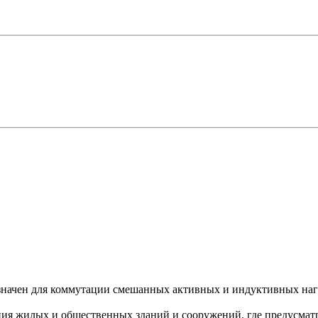
начен для коммутации смешанных активных и индуктивных нагр
ния жилых и общественных зданий и сооружений, где предусмат