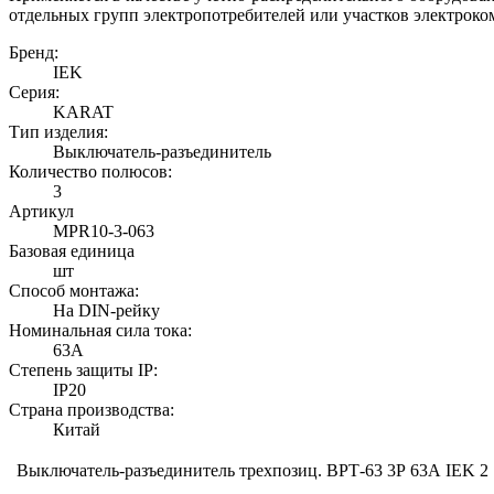
отдельных групп электропотребителей или участков электрок
Бренд:
IEK
Серия:
KARAT
Тип изделия:
Выключатель-разъединитель
Количество полюсов:
3
Артикул
MPR10-3-063
Базовая единица
шт
Способ монтажа:
На DIN-рейку
Номинальная сила тока:
63А
Степень защиты IP:
IP20
Страна производства:
Китай
Выключатель-разъединитель трехпозиц. ВРТ-63 3Р 63А IEK
2