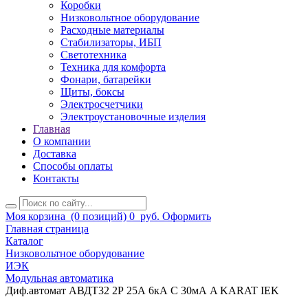
Коробки
Низковольтное оборудование
Расходные материалы
Стабилизаторы, ИБП
Светотехника
Техника для комфорта
Фонари, батарейки
Щиты, боксы
Электросчетчики
Электроустановочные изделия
Главная
О компании
Доставка
Способы оплаты
Контакты
Моя корзина
(0 позиций)
0
руб.
Оформить
Главная страница
Каталог
Низковольтное оборудование
ИЭК
Модульная автоматика
Диф.автомат АВДТ32 2Р 25А 6кА С 30мА A KARAT IEK