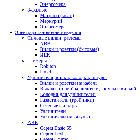
Энергомера
3-фазные
Матрица (smart)
Меркурий
Энергомера
Электроустановочные изделия
Силовые вилки, разъемы
ABB
Вилки и розетки (бытовые)
ИЕК
Таймеры
Robiton
Uniel
Удлинители, вилки, колодки, шнуры
Вилки и розетки на кабель
Выключатели бра, цепочки, шнуры с вилкой
Колодки для удлинителей
Разветвители (тройники)
Сетевые фильтры
Удлинители
Удлинители на катушке
ABB
Серия Basic 55
Серия Levit
Серия Cosmo