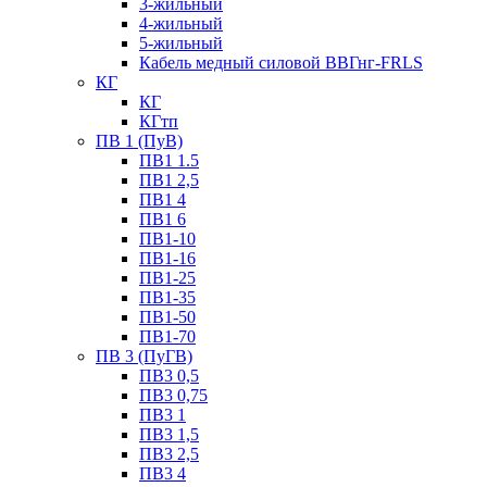
3-жильный
4-жильный
5-жильный
Кабель медный силовой ВВГнг-FRLS
КГ
КГ
КГтп
ПВ 1 (ПуВ)
ПВ1 1.5
ПВ1 2,5
ПВ1 4
ПВ1 6
ПВ1-10
ПВ1-16
ПВ1-25
ПВ1-35
ПВ1-50
ПВ1-70
ПВ 3 (ПуГВ)
ПВ3 0,5
ПВ3 0,75
ПВ3 1
ПВ3 1,5
ПВ3 2,5
ПВ3 4