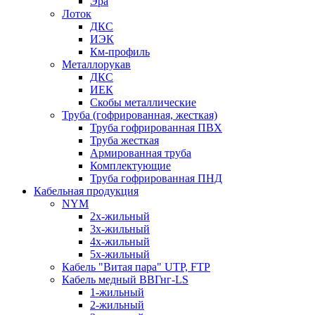
Эра
Лоток
ДКС
ИЭК
Км-профиль
Металлорукав
ДКС
ИЕК
Скобы металлические
Труба (гофрированная, жесткая)
Труба гофрированная ПВХ
Труба жесткая
Армированная труба
Комплектующие
Труба гофрированная ПНД
Кабельная продукция
NYM
2х-жильный
3х-жильный
4х-жильный
5х-жильный
Кабель "Витая пара" UTP, FTP
Кабель медный ВВГнг-LS
1-жильный
2-жильный