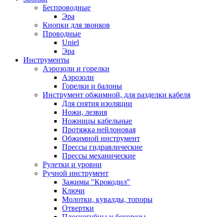
Беспроводные
Эра
Кнопки для звонков
Проводные
Uniel
Эра
Инструменты
Аэрозоли и горелки
Аэрозоли
Горелки и балоны
Инструмент обжимной, для разделки кабеля
Для снятия изоляции
Ножи, лезвия
Ножницы кабельные
Протяжка нейлоновая
Обжимной инструмент
Прессы гидравлические
Прессы механические
Рулетки и уровни
Ручной инструмент
Зажимы "Крокодил"
Ключи
Молотки, кувалды, топоры
Отвертки
Плоскогубцы и бокорезы