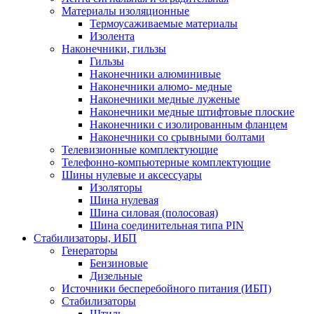
Материалы изоляционные
Термоусаживаемые матeриалы
Изолента
Наконечники, гильзы
Гильзы
Наконечники алюминивые
Наконечники алюмо- медные
Наконечники медные луженые
Наконечники медные штифтовые плоские
Наконечники с изолированным фланцем
Наконечники со срывными болтами
Телевизионные комплектующие
Телефонно-компьютерные комплектующие
Шины нулевые и аксессуары
Изоляторы
Шина нулевая
Шина силовая (полосовая)
Шина соединительная типа PIN
Стабилизаторы, ИБП
Генераторы
Бензиновые
Дизельные
Источники бесперебойного питания (ИБП)
Стабилизаторы
Штиль