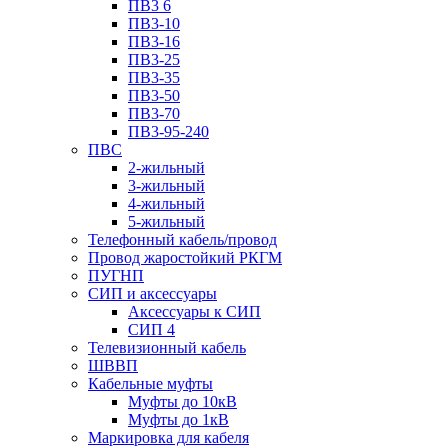
ПВ3 6
ПВ3-10
ПВ3-16
ПВ3-25
ПВ3-35
ПВ3-50
ПВ3-70
ПВ3-95-240
ПВС
2-жильный
3-жильный
4-жильный
5-жильный
Телефонный кабель/провод
Провод жаростойкий РКГМ
ПУГНП
СИП и аксессуары
Аксессуары к СИП
СИП 4
Телевизионный кабель
ШВВП
Кабельные муфты
Муфты до 10кВ
Муфты до 1кВ
Маркировка для кабеля