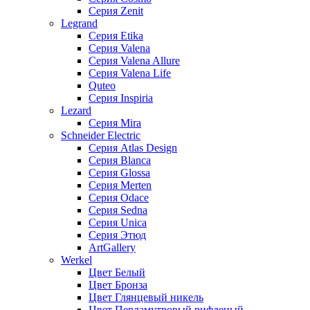
Серия Zenit
Legrand
Серия Etika
Серия Valena
Серия Valena Allure
Серия Valena Life
Quteo
Серия Inspiria
Lezard
Серия Mira
Schneider Electric
Серия Atlas Design
Серия Blanca
Серия Glossa
Серия Merten
Серия Odace
Серия Sedna
Серия Unica
Серия Этюд
ArtGallery
Werkel
Цвет Белый
Цвет Бронза
Цвет Глянцевый никель
Цвет Перламутровый рифленый