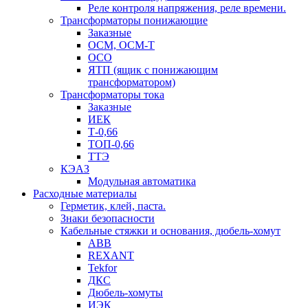
Реле контроля напряжения, реле времени.
Трансформаторы понижающие
Заказные
ОСМ, ОСМ-Т
ОСО
ЯТП (ящик с понижающим
трансформатором)
Трансформаторы тока
Заказные
ИЕК
Т-0,66
ТОП-0,66
ТТЭ
КЭАЗ
Модульная автоматика
Расходные материалы
Герметик, клей, паста.
Знаки безопасности
Кабельные стяжки и основания, дюбель-хомут
ABB
REXANT
Tekfor
ДКС
Дюбель-хомуты
ИЭК