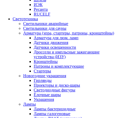
ИЭК
Ресанта
RUCELF
Светотехника
Светильники аварийные
Светильники для сауны
Арматура (эпра, стартеры, патроны, кронштейны)
Арматура для люм. ламп
Датчики движения
Датчики освещенности
Дроссели и импльсные зажигающие
устройства (ИЗУ)
Кронштейны
Патроны и комплектующие
Стартеры
Новогодние украшения
Гирлянды
Проекторы и диско-шары
Светодиодные фигуры
Ёлочные шары
Украшения
Лампы
Лампы бактерицидные
Лампы галогеновые