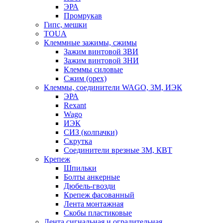
ЭРА
Промрукав
Гипс, мешки
TOUA
Клеммные зажимы, сжимы
Зажим винтовой ЗВИ
Зажим винтовой ЗНИ
Клеммы силовые
Сжим (орех)
Клеммы, соединители WAGO, 3M, ИЭК
ЭРА
Rexant
Wago
ИЭК
СИЗ (колпачки)
Скрутка
Соединители врезные 3M, КВТ
Крепеж
Шпильки
Болты анкерные
Дюбель-гвозди
Крепеж фасованный
Лента монтажная
Скобы пластиковые
Лента сигнальная и оградительная