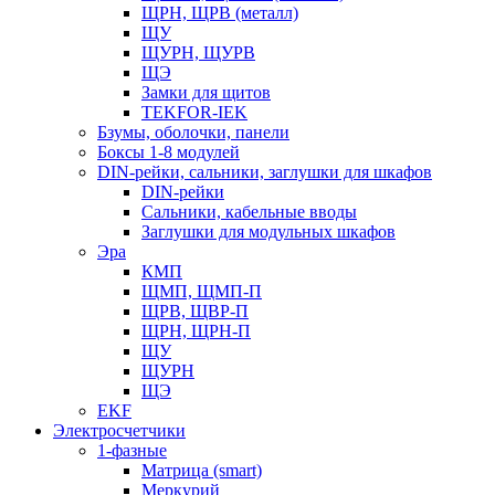
ЩРН, ЩРВ (металл)
ЩУ
ЩУРН, ЩУРВ
ЩЭ
Замки для щитов
TEKFOR-IEK
Бзумы, оболочки, панели
Боксы 1-8 модулей
DIN-рейки, сальники, заглушки для шкафов
DIN-рейки
Сальники, кабельные вводы
Заглушки для модульных шкафов
Эра
КМП
ЩМП, ЩМП-П
ЩРВ, ЩВР-П
ЩРН, ЩРН-П
ЩУ
ЩУРН
ЩЭ
EKF
Электросчетчики
1-фазные
Матрица (smart)
Меркурий