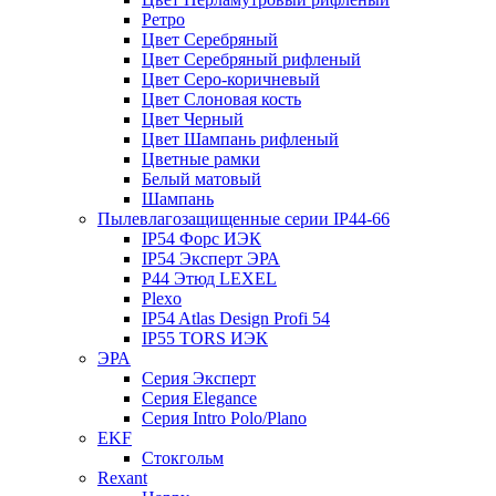
Ретро
Цвет Серебряный
Цвет Серебряный рифленый
Цвет Серо-коричневый
Цвет Слоновая кость
Цвет Черный
Цвет Шампань рифленый
Цветные рамки
Белый матовый
Шампань
Пылевлагозащищенные серии IP44-66
IP54 Форс ИЭК
IP54 Эксперт ЭРА
P44 Этюд LEXEL
Plexo
IP54 Atlas Design Profi 54
IP55 TORS ИЭК
ЭРА
Серия Эксперт
Серия Elegance
Серия Intro Polo/Plano
EKF
Стокгольм
Rexant