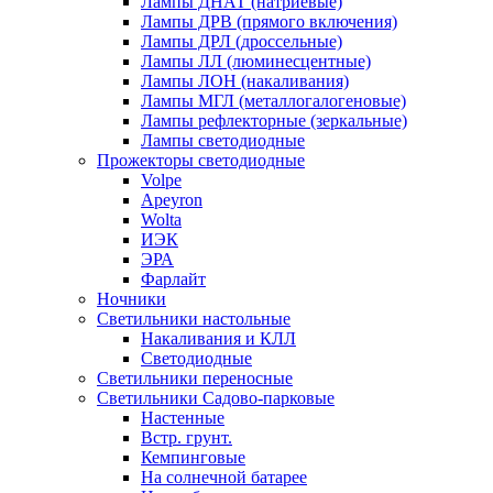
Лампы ДНАТ (натриевые)
Лампы ДРВ (прямого включения)
Лампы ДРЛ (дроссельные)
Лампы ЛЛ (люминесцентные)
Лампы ЛОН (накаливания)
Лампы МГЛ (металлогалогеновые)
Лампы рефлекторные (зеркальные)
Лампы светодиодные
Прожекторы светодиодные
Volpe
Apeyron
Wolta
ИЭК
ЭРА
Фарлайт
Ночники
Светильники настольные
Накаливания и КЛЛ
Светодиодные
Светильники переносные
Светильники Садово-парковые
Настенные
Встр. грунт.
Кемпинговые
На солнечной батарее