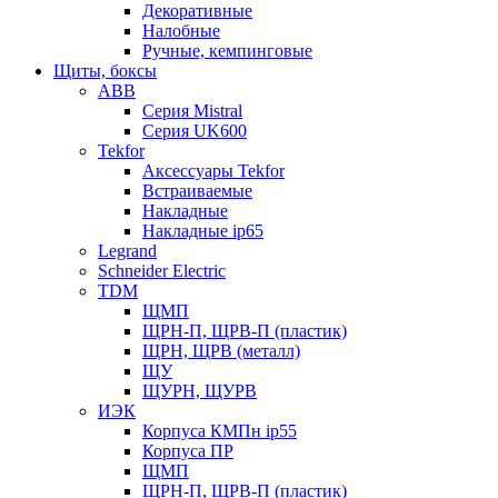
Декоративные
Налобные
Ручные, кемпинговые
Щиты, боксы
ABB
Серия Mistral
Серия UK600
Tekfor
Аксессуары Tekfor
Встраиваемые
Накладные
Накладные ip65
Legrand
Schneider Electric
TDM
ЩМП
ЩРН-П, ЩРВ-П (пластик)
ЩРН, ЩРВ (металл)
ЩУ
ЩУРН, ЩУРВ
ИЭК
Корпуса КМПн ip55
Корпуса ПР
ЩМП
ЩРН-П, ЩРВ-П (пластик)