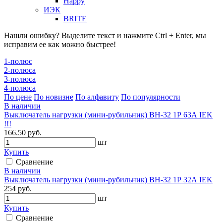
Happy
ИЭК
BRITE
Нашли ошибку? Выделите текст и нажмите Ctrl + Enter, мы
исправим ее как можно быстрее!
1-полюс
2-полюса
3-полюса
4-полюса
По цене
По новизне
По алфавиту
По популярности
В наличии
Выключатель нагрузки (мини-рубильник) ВН-32 1Р 63А IEK
!!!
166.50 руб.
шт
Купить
Сравнение
В наличии
Выключатель нагрузки (мини-рубильник) ВН-32 1Р 32А IEK
254 руб.
шт
Купить
Сравнение