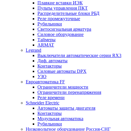
Плавкие вставки ИЭК
Пульты управления ПКТ
Распределительные блоки РБД
Реле промежуточные
Рубильники
Светосигнальная арматура
Силовое оборудование
Таймеры
ARMAT
Legrand
Выключатели автоматические серии RX3
Диф. автоматы
Контакторы
Силовые автоматы DPX
УЗО
Евроавтоматика FF
Ограничители мощности
Ограничители перенапряжения
Реле времени
Schneider Electric
Автоматы защиты двигателя
Контакторы
Модульная автоматика
Рубильники
Низковольтное оборудование Россия-СНГ