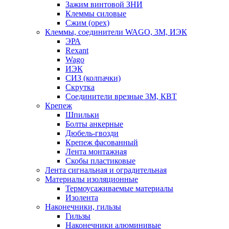
Зажим винтовой ЗНИ
Клеммы силовые
Сжим (орех)
Клеммы, соединители WAGO, 3M, ИЭК
ЭРА
Rexant
Wago
ИЭК
СИЗ (колпачки)
Скрутка
Соединители врезные 3M, КВТ
Крепеж
Шпильки
Болты анкерные
Дюбель-гвозди
Крепеж фасованный
Лента монтажная
Скобы пластиковые
Лента сигнальная и оградительная
Материалы изоляционные
Термоусаживаемые матeриалы
Изолента
Наконечники, гильзы
Гильзы
Наконечники алюминивые