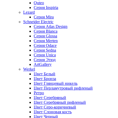
Quteo
Серия Inspiria
Lezard
Серия Mira
Schneider Electric
Серия Atlas Design
Серия Blanca
Серия Glossa
Серия Merten
Серия Odace
Серия Sedna
Серия Unica
Серия Этюд
ArtGallery
Werkel
Цвет Белый
Цвет Бронза
Цвет Глянцевый никель
Цвет Перламутровый рифленый
Ретро
Цвет Серебряный
Цвет Серебряный рифленый
Цвет Серо-коричневый
Цвет Слоновая кость
Цвет Черный