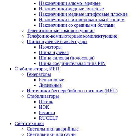
Наконечники алюмо- медные
Наконечники медные луженые
Наконечники медные штифтовые плоские
Наконечники с изолированным фланцем
Наконечники со срывными болтами
Телевизионные комплектующие
Телефонно-компьютерные комплектующие
Шины нулевые и аксессуары
Изоляторы
Шина нулевая
Шина силовая (полосовая)
Шина соединительная типа PIN
Стабилизаторы, ИБП
Генераторы
Бензиновые
Дизельные
Источники бесперебойного питания (ИБП)
Стабилизаторы
Штиль
ИЭК
Ресанта
RUCELF
Светотехника
Светильники аварийные
Светильники для сауны