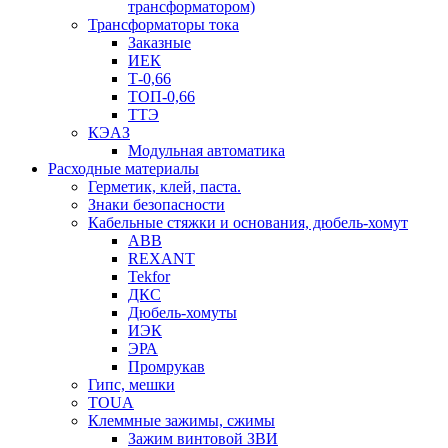
трансформатором)
Трансформаторы тока
Заказные
ИЕК
Т-0,66
ТОП-0,66
ТТЭ
КЭАЗ
Модульная автоматика
Расходные материалы
Герметик, клей, паста.
Знаки безопасности
Кабельные стяжки и основания, дюбель-хомут
ABB
REXANT
Tekfor
ДКС
Дюбель-хомуты
ИЭК
ЭРА
Промрукав
Гипс, мешки
TOUA
Клеммные зажимы, сжимы
Зажим винтовой ЗВИ