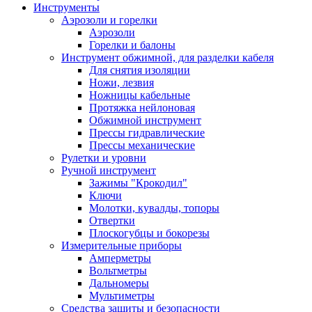
Инструменты
Аэрозоли и горелки
Аэрозоли
Горелки и балоны
Инструмент обжимной, для разделки кабеля
Для снятия изоляции
Ножи, лезвия
Ножницы кабельные
Протяжка нейлоновая
Обжимной инструмент
Прессы гидравлические
Прессы механические
Рулетки и уровни
Ручной инструмент
Зажимы "Крокодил"
Ключи
Молотки, кувалды, топоры
Отвертки
Плоскогубцы и бокорезы
Измерительные приборы
Амперметры
Вольтметры
Дальномеры
Мультиметры
Средства защиты и безопасности