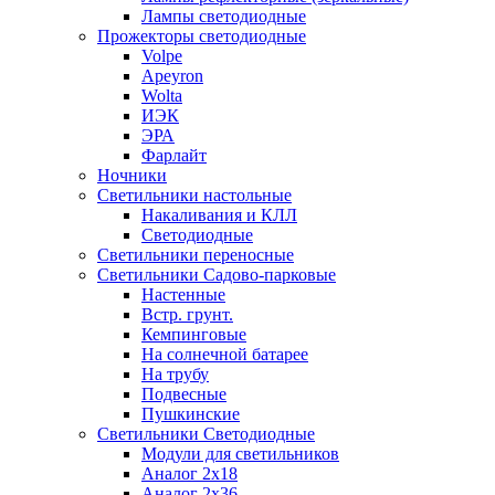
Лампы светодиодные
Прожекторы светодиодные
Volpe
Apeyron
Wolta
ИЭК
ЭРА
Фарлайт
Ночники
Светильники настольные
Накаливания и КЛЛ
Светодиодные
Светильники переносные
Светильники Садово-парковые
Настенные
Встр. грунт.
Кемпинговые
На солнечной батарее
На трубу
Подвесные
Пушкинские
Светильники Светодиодные
Модули для светильников
Аналог 2х18
Аналог 2х36