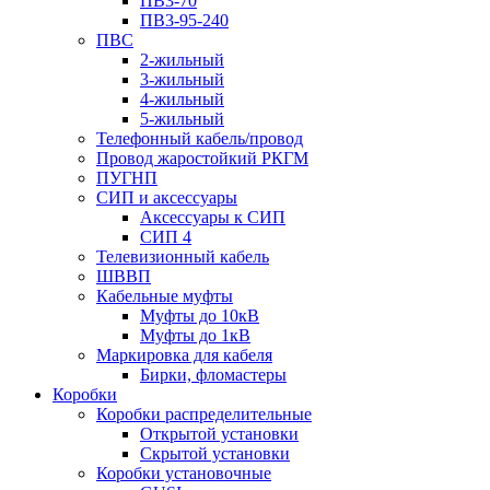
ПВ3-70
ПВ3-95-240
ПВС
2-жильный
3-жильный
4-жильный
5-жильный
Телефонный кабель/провод
Провод жаростойкий РКГМ
ПУГНП
СИП и аксессуары
Аксессуары к СИП
СИП 4
Телевизионный кабель
ШВВП
Кабельные муфты
Муфты до 10кВ
Муфты до 1кВ
Маркировка для кабеля
Бирки, фломастеры
Коробки
Коробки распределительные
Открытой установки
Скрытой установки
Коробки установочные