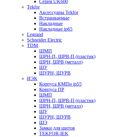
Серия UK600
Tekfor
Аксессуары Tekfor
Встраиваемые
Накладные
Накладные ip65
Legrand
Schneider Electric
TDM
ЩМП
ЩРН-П, ЩРВ-П (пластик)
ЩРН, ЩРВ (металл)
ЩУ
ЩУРН, ЩУРВ
ИЭК
Корпуса КМПн ip55
Корпуса ПР
ЩМП
ЩРН-П, ЩРВ-П (пластик)
ЩРН, ЩРВ (металл)
ЩУ
ЩУРН, ЩУРВ
ЩЭ
Замки для щитов
TEKFOR-IEK