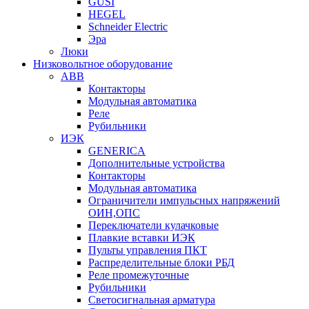
GUSI
HEGEL
Schneider Electric
Эра
Люки
Низковольтное оборудование
ABB
Контакторы
Модульная автоматика
Реле
Рубильники
ИЭК
GENERICA
Дополнительные устройства
Контакторы
Модульная автоматика
Ограничители импульсных напряжений
ОИН,ОПС
Переключатели кулачковые
Плавкие вставки ИЭК
Пульты управления ПКТ
Распределительные блоки РБД
Реле промежуточные
Рубильники
Светосигнальная арматура