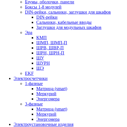
Бзумы, оболочки, панели
Боксы 1-8 модулей
DIN-рейки, сальники, заглушки для шкафов
DIN-рейки
Сальники, кабельные вводы
Заглушки для модульных шкафов
Эра
КМП
ЩМП, ЩМП-П
ЩРВ, ЩВР-П
ЩРН, ЩРН-П
ЩУ
ЩУРН
ЩЭ
EKF
Электросчетчики
1-фазные
Матрица (smart)
Меркурий
Энергомера
3-фазные
Матрица (smart)
Меркурий
Энергомера
Электроустановочные изделия