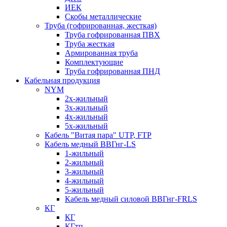
ИЕК
Скобы металлические
Труба (гофрированная, жесткая)
Труба гофрированная ПВХ
Труба жесткая
Армированная труба
Комплектующие
Труба гофрированная ПНД
Кабельная продукция
NYM
2х-жильный
3х-жильный
4х-жильный
5х-жильный
Кабель "Витая пара" UTP, FTP
Кабель медный ВВГнг-LS
1-жильный
2-жильный
3-жильный
4-жильный
5-жильный
Кабель медный силовой ВВГнг-FRLS
КГ
КГ
КГтп