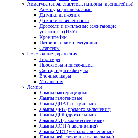
Арматура (эпра, стартеры, патроны, кронштейны)
Арматура для люм. ламп
Датчики движения
Датчики освещенности
Дроссели и импльсные зажигающие
устройства (ИЗУ)
Кронштейны
Патроны и комплектующие
Стартеры
Новогодние украшения
Гирлянды
Проекторы и диско-шары
Светодиодные фигуры
Ёлочные шары
Украшения
Лампы
Лампы бактерицидные
Лампы галогеновые
Лампы ДНАТ (натриевые)
Лампы ДРВ (прямого включения)
Лампы ДРЛ (дроссельные)
Лампы ЛЛ (люминесцентные)
Лампы ЛОН (накаливания)
Лампы МГЛ (металлогалогеновые)
Лампы рефлекторные (зеркальные)