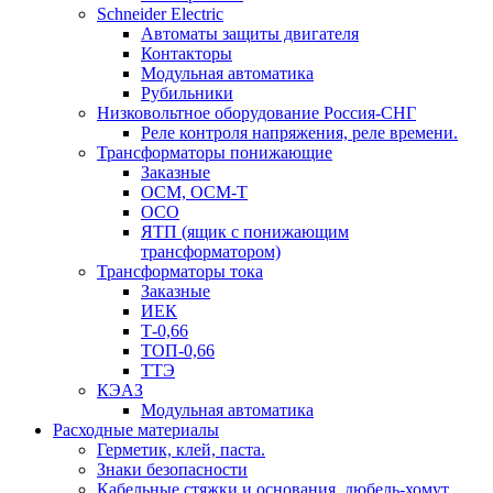
Schneider Electric
Автоматы защиты двигателя
Контакторы
Модульная автоматика
Рубильники
Низковольтное оборудование Россия-СНГ
Реле контроля напряжения, реле времени.
Трансформаторы понижающие
Заказные
ОСМ, ОСМ-Т
ОСО
ЯТП (ящик с понижающим
трансформатором)
Трансформаторы тока
Заказные
ИЕК
Т-0,66
ТОП-0,66
ТТЭ
КЭАЗ
Модульная автоматика
Расходные материалы
Герметик, клей, паста.
Знаки безопасности
Кабельные стяжки и основания, дюбель-хомут