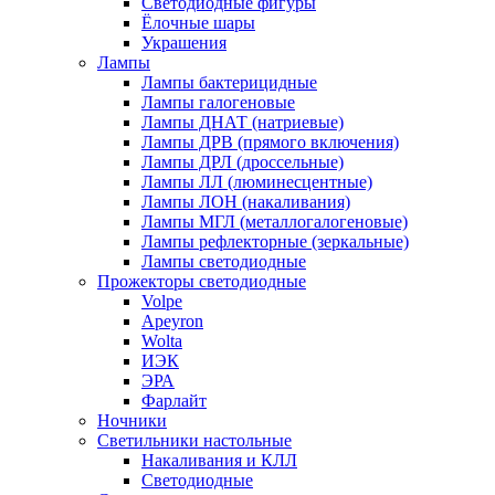
Светодиодные фигуры
Ёлочные шары
Украшения
Лампы
Лампы бактерицидные
Лампы галогеновые
Лампы ДНАТ (натриевые)
Лампы ДРВ (прямого включения)
Лампы ДРЛ (дроссельные)
Лампы ЛЛ (люминесцентные)
Лампы ЛОН (накаливания)
Лампы МГЛ (металлогалогеновые)
Лампы рефлекторные (зеркальные)
Лампы светодиодные
Прожекторы светодиодные
Volpe
Apeyron
Wolta
ИЭК
ЭРА
Фарлайт
Ночники
Светильники настольные
Накаливания и КЛЛ
Светодиодные