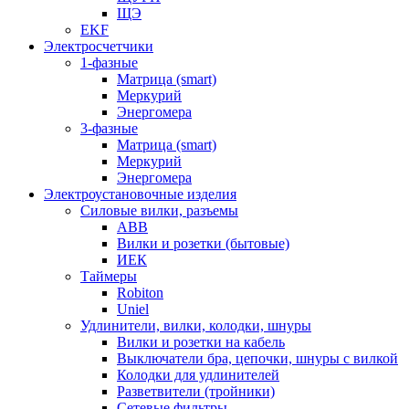
ЩЭ
EKF
Электросчетчики
1-фазные
Матрица (smart)
Меркурий
Энергомера
3-фазные
Матрица (smart)
Меркурий
Энергомера
Электроустановочные изделия
Силовые вилки, разъемы
ABB
Вилки и розетки (бытовые)
ИЕК
Таймеры
Robiton
Uniel
Удлинители, вилки, колодки, шнуры
Вилки и розетки на кабель
Выключатели бра, цепочки, шнуры с вилкой
Колодки для удлинителей
Разветвители (тройники)
Сетевые фильтры