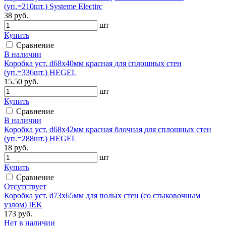
(уп.=210шт.) Systeme Electirc
38 руб.
шт
Купить
Сравнение
В наличии
Коробка уст. d68х40мм красная для сплошных стен
(уп.=336шт.) HEGEL
15.50 руб.
шт
Купить
Сравнение
В наличии
Коробка уст. d68х42мм красная блочная для сплошных стен
(уп.=288шт.) HEGEL
18 руб.
шт
Купить
Сравнение
Отсутствует
Коробка уст. d73x65мм для полых стен (со стыковочным
узлом) IEK
173 руб.
Нет в наличии