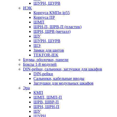
ЩУРН, ЩУРВ
ИЭК
Корпуса КМПн ip55
Корпуса ПР
ЩМП
ЩРН-П, ЩРВ-П (пластик)
ЩРН, ЩРВ (металл)
ЩУ
ЩУРН, ЩУРВ
ЩЭ
Замки для щитов
TEKFOR-IEK
Бзумы, оболочки, панели
Боксы 1-8 модулей
DIN-рейки, сальники, заглушки для шкафов
DIN-рейки
Сальники, кабельные вводы
Заглушки для модульных шкафов
Эра
КМП
ЩМП, ЩМП-П
ЩРВ, ЩВР-П
ЩРН, ЩРН-П
ЩУ
ЩУРН