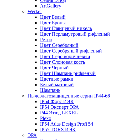
Серия Этюд
ArtGallery
Werkel
Цвет Белый
Цвет Бронза
Цвет Глянцевый никель
Цвет Перламутровый рифленый
Ретро
Цвет Серебряный
Цвет Серебряный рифленый
Цвет Серо-коричневый
Цвет Слоновая кость
Цвет Черный
Цвет Шампань рифленый
Цветные рамки
Белый матовый
Шампань
Пылевлагозащищенные серии IP44-66
IP54 Форс ИЭК
IP54 Эксперт ЭРА
P44 Этюд LEXEL
Plexo
IP54 Atlas Design Profi 54
IP55 TORS ИЭК
ЭРА