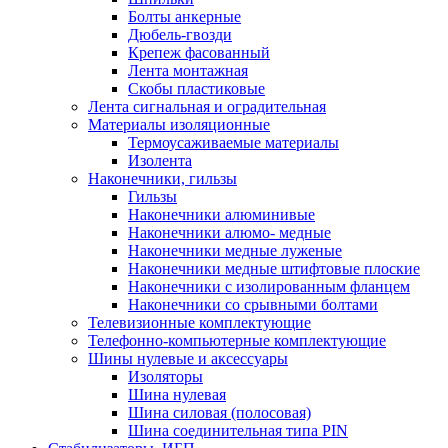
Болты анкерные
Дюбель-гвозди
Крепеж фасованный
Лента монтажная
Скобы пластиковые
Лента сигнальная и оградительная
Материалы изоляционные
Термоусаживаемые матeриалы
Изолента
Наконечники, гильзы
Гильзы
Наконечники алюминивые
Наконечники алюмо- медные
Наконечники медные луженые
Наконечники медные штифтовые плоские
Наконечники с изолированным фланцем
Наконечники со срывными болтами
Телевизионные комплектующие
Телефонно-компьютерные комплектующие
Шины нулевые и аксессуары
Изоляторы
Шина нулевая
Шина силовая (полосовая)
Шина соединительная типа PIN