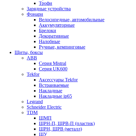
Трофи
Зарядные устройства
Фонари
Велосипедные, автомобильные
Аккумуляторные
Брелоки
Декоративные
Налобные
Ручные, кемпинговые
Щиты, боксы
ABB
Серия Mistral
Серия UK600
Tekfor
Аксессуары Tekfor
Встраиваемые
Накладные
Накладные ip65
Legrand
Schneider Electric
TDM
ЩМП
ЩРН-П, ЩРВ-П (пластик)
ЩРН, ЩРВ (металл)
ЩУ