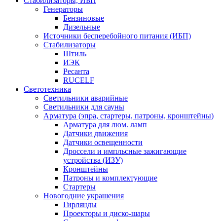
Стабилизаторы, ИБП
Генераторы
Бензиновые
Дизельные
Источники бесперебойного питания (ИБП)
Стабилизаторы
Штиль
ИЭК
Ресанта
RUCELF
Светотехника
Светильники аварийные
Светильники для сауны
Арматура (эпра, стартеры, патроны, кронштейны)
Арматура для люм. ламп
Датчики движения
Датчики освещенности
Дроссели и импльсные зажигающие
устройства (ИЗУ)
Кронштейны
Патроны и комплектующие
Стартеры
Новогодние украшения
Гирлянды
Проекторы и диско-шары