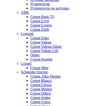
Удлинители
Удлинители на катушке
ABB
Серия Basic 55
Серия Levit
Серия Cosmo
Серия Zenit
Legrand
Серия Etika
Серия Valena
Серия Valena Allure
Серия Valena Life
Quteo
Серия Inspiria
Lezard
Серия Mira
Schneider Electric
Серия Atlas Design
Серия Blanca
Серия Glossa
Серия Merten
Серия Odace
Серия Sedna
Серия Unica