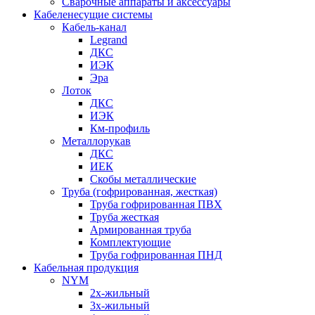
Сварочные аппараты и аксессуары
Кабеленесущие системы
Кабель-канал
Legrand
ДКС
ИЭК
Эра
Лоток
ДКС
ИЭК
Км-профиль
Металлорукав
ДКС
ИЕК
Скобы металлические
Труба (гофрированная, жесткая)
Труба гофрированная ПВХ
Труба жесткая
Армированная труба
Комплектующие
Труба гофрированная ПНД
Кабельная продукция
NYM
2х-жильный
3х-жильный