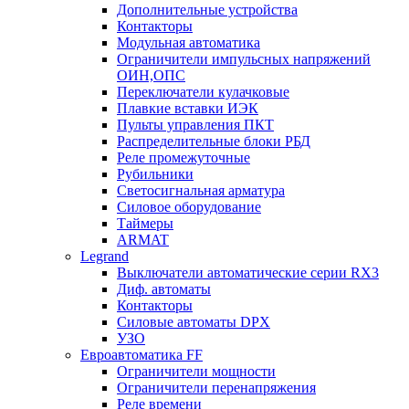
Дополнительные устройства
Контакторы
Модульная автоматика
Ограничители импульсных напряжений
ОИН,ОПС
Переключатели кулачковые
Плавкие вставки ИЭК
Пульты управления ПКТ
Распределительные блоки РБД
Реле промежуточные
Рубильники
Светосигнальная арматура
Силовое оборудование
Таймеры
ARMAT
Legrand
Выключатели автоматические серии RX3
Диф. автоматы
Контакторы
Силовые автоматы DPX
УЗО
Евроавтоматика FF
Ограничители мощности
Ограничители перенапряжения
Реле времени