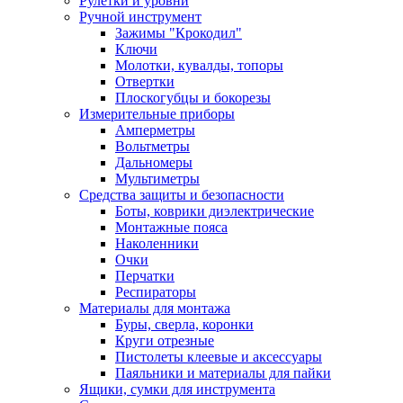
Рулетки и уровни
Ручной инструмент
Зажимы "Крокодил"
Ключи
Молотки, кувалды, топоры
Отвертки
Плоскогубцы и бокорезы
Измерительные приборы
Амперметры
Вольтметры
Дальномеры
Мультиметры
Средства защиты и безопасности
Боты, коврики диэлектрические
Монтажные пояса
Наколенники
Очки
Перчатки
Респираторы
Материалы для монтажа
Буры, сверла, коронки
Круги отрезные
Пистолеты клеевые и аксессуары
Паяльники и материалы для пайки
Ящики, сумки для инструмента