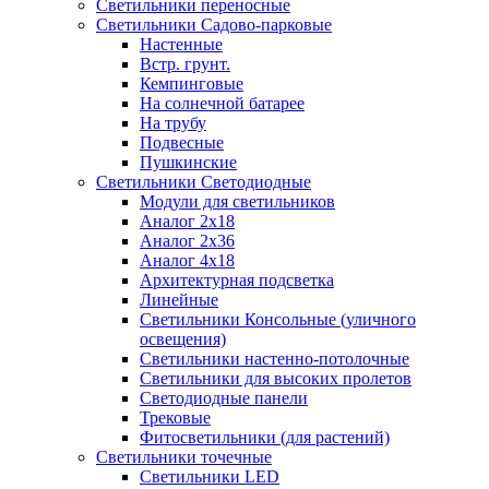
Светильники переносные
Светильники Садово-парковые
Настенные
Встр. грунт.
Кемпинговые
На солнечной батарее
На трубу
Подвесные
Пушкинские
Светильники Светодиодные
Модули для светильников
Аналог 2х18
Аналог 2х36
Аналог 4х18
Архитектурная подсветка
Линейные
Светильники Консольные (уличного
освещения)
Светильники настенно-потолочные
Светильники для высоких пролетов
Светодиодные панели
Трековые
Фитосветильники (для растений)
Светильники точечные
Светильники LED