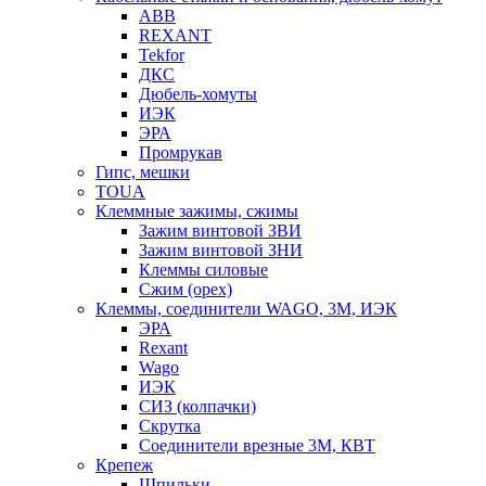
ABB
REXANT
Tekfor
ДКС
Дюбель-хомуты
ИЭК
ЭРА
Промрукав
Гипс, мешки
TOUA
Клеммные зажимы, сжимы
Зажим винтовой ЗВИ
Зажим винтовой ЗНИ
Клеммы силовые
Сжим (орех)
Клеммы, соединители WAGO, 3M, ИЭК
ЭРА
Rexant
Wago
ИЭК
СИЗ (колпачки)
Скрутка
Соединители врезные 3M, КВТ
Крепеж
Шпильки