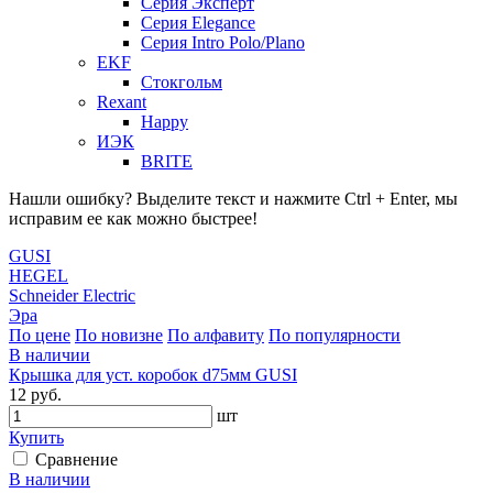
Серия Эксперт
Серия Elegance
Серия Intro Polo/Plano
EKF
Стокгольм
Rexant
Happy
ИЭК
BRITE
Нашли ошибку? Выделите текст и нажмите Ctrl + Enter, мы
исправим ее как можно быстрее!
GUSI
HEGEL
Schneider Electric
Эра
По цене
По новизне
По алфавиту
По популярности
В наличии
Крышка для уст. коробок d75мм GUSI
12 руб.
шт
Купить
Сравнение
В наличии