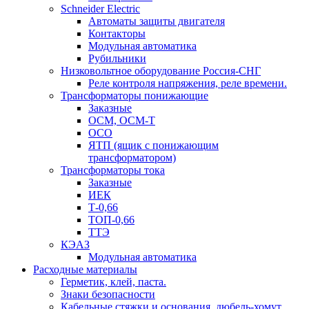
Schneider Electric
Автоматы защиты двигателя
Контакторы
Модульная автоматика
Рубильники
Низковольтное оборудование Россия-СНГ
Реле контроля напряжения, реле времени.
Трансформаторы понижающие
Заказные
ОСМ, ОСМ-Т
ОСО
ЯТП (ящик с понижающим
трансформатором)
Трансформаторы тока
Заказные
ИЕК
Т-0,66
ТОП-0,66
ТТЭ
КЭАЗ
Модульная автоматика
Расходные материалы
Герметик, клей, паста.
Знаки безопасности
Кабельные стяжки и основания, дюбель-хомут