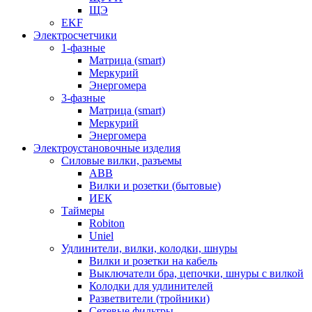
ЩЭ
EKF
Электросчетчики
1-фазные
Матрица (smart)
Меркурий
Энергомера
3-фазные
Матрица (smart)
Меркурий
Энергомера
Электроустановочные изделия
Силовые вилки, разъемы
ABB
Вилки и розетки (бытовые)
ИЕК
Таймеры
Robiton
Uniel
Удлинители, вилки, колодки, шнуры
Вилки и розетки на кабель
Выключатели бра, цепочки, шнуры с вилкой
Колодки для удлинителей
Разветвители (тройники)
Сетевые фильтры