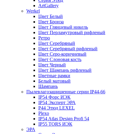
Серия Этюд
ArtGallery
Werkel
Цвет Белый
Цвет Бронза
Цвет Глянцевый никель
Цвет Перламутровый рифленый
Ретро
Цвет Серебряный
Цвет Серебряный рифленый
Цвет Серо-коричневый
Цвет Слоновая кость
Цвет Черный
Цвет Шампань рифленый
Цветные рамки
Белый матовый
Шампань
Пылевлагозащищенные серии IP44-66
IP54 Форс ИЭК
IP54 Эксперт ЭРА
P44 Этюд LEXEL
Plexo
IP54 Atlas Design Profi 54
IP55 TORS ИЭК
ЭРА