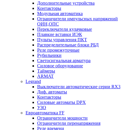
Дополнительные устройства
Контакторы
Модульная автоматика
Ограничители импульсных напряжений
ОИН,ОПС
Переключатели кулачковые
Плавкие вставки ИЭК
Пульты управления ПКТ
Распределительные блоки РБД
Реле промежуточные
Рубильники
Светосигнальная арматура
Силовое оборудование
Таймеры
ARMAT
Legrand
Выключатели автоматические серии RX3
Диф. автоматы
Контакторы
Силовые автоматы DPX
УЗО
Евроавтоматика FF
Ограничители мощности
Ограничители перенапряжения
Реле времени