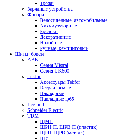
Трофи
Зарядные устройства
Фонари
Велосипедные, автомобильные
Аккумуляторные
Брелоки
Декоративные
Налобные
Ручные, кемпинговые
Щиты, боксы
ABB
Серия Mistral
Серия UK600
Tekfor
Аксессуары Tekfor
Встраиваемые
Накладные
Накладные ip65
Legrand
Schneider Electric
TDM
ЩМП
ЩРН-П, ЩРВ-П (пластик)
ЩРН, ЩРВ (металл)
ЩУ