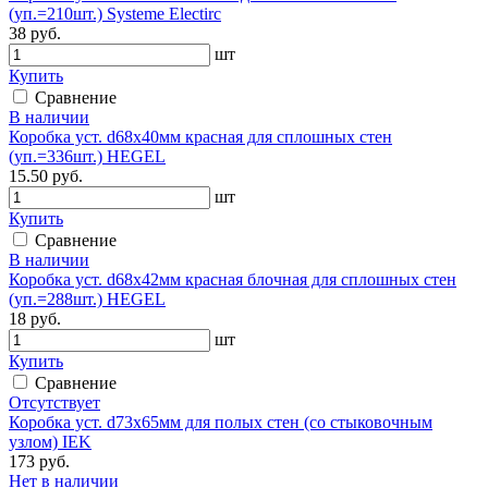
(уп.=210шт.) Systeme Electirc
38 руб.
шт
Купить
Сравнение
В наличии
Коробка уст. d68х40мм красная для сплошных стен
(уп.=336шт.) HEGEL
15.50 руб.
шт
Купить
Сравнение
В наличии
Коробка уст. d68х42мм красная блочная для сплошных стен
(уп.=288шт.) HEGEL
18 руб.
шт
Купить
Сравнение
Отсутствует
Коробка уст. d73x65мм для полых стен (со стыковочным
узлом) IEK
173 руб.
Нет в наличии