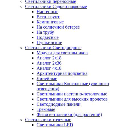
Светильники переносные
Светильники Садово-парковые
Настенные
Встр. грунт.
Кемпинговые
На солнечной батарее
На трубу
Подвесные
Пушкинские
Светильники Светодиодные
Модули для светильников
Аналог 2х18
Аналог 2х36
Аналог 4х18
Архитектурная подсветка
Линейные
Светильники Консольные (уличного
освещения)
Светильники настенно-потолочные
Светильники для высоких пролетов
Светодиодные панели
Трековые
Фитосветильники (для растений)
Светильники точечные
Светильники LED