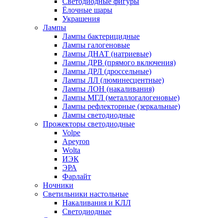
Светодиодные фигуры
Ёлочные шары
Украшения
Лампы
Лампы бактерицидные
Лампы галогеновые
Лампы ДНАТ (натриевые)
Лампы ДРВ (прямого включения)
Лампы ДРЛ (дроссельные)
Лампы ЛЛ (люминесцентные)
Лампы ЛОН (накаливания)
Лампы МГЛ (металлогалогеновые)
Лампы рефлекторные (зеркальные)
Лампы светодиодные
Прожекторы светодиодные
Volpe
Apeyron
Wolta
ИЭК
ЭРА
Фарлайт
Ночники
Светильники настольные
Накаливания и КЛЛ
Светодиодные