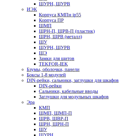
ЩУРН, ЩУРВ
ИЭК
Корпуса КМПн ip55
Корпуса ПР
ЩМП
ЩРН-П, ЩРВ-П (пластик)
ЩРН, ЩРВ (металл)
ЩУ
ЩУРН, ЩУРВ
ЩЭ
Замки для щитов
TEKFOR-IEK
Бзумы, оболочки, панели
Боксы 1-8 модулей
DIN-рейки, сальники, заглушки для шкафов
DIN-рейки
Сальники, кабельные вводы
Заглушки для модульных шкафов
Эра
КМП
ЩМП, ЩМП-П
ЩРВ, ЩВР-П
ЩРН, ЩРН-П
ЩУ
ЩУРН