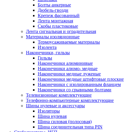
Болты анкерные
Дюбель-гвозди
Крепеж фасованный
Лента монтажная
Скобы пластиковые
Лента сигнальная и оградительная
Материалы изоляционные
Термоусаживаемые матeриалы
Изолента
Наконечники, гильзы
Гильзы
Наконечники алюминивые
Наконечники алюмо- медные
Наконечники медные луженые
Наконечники медные штифтовые плоские
Наконечники с изолированным фланцем
Наконечники со срывными болтами
Телевизионные комплектующие
Телефонно-компьютерные комплектующие
Шины нулевые и аксессуары
Изоляторы
Шина нулевая
Шина силовая (полосовая)
Шина соединительная типа PIN