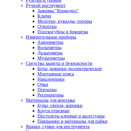
Рулетки и уровни
Ручной инструмент
Зажимы "Крокодил"
Ключи
Молотки, кувалды, топоры
Отвертки
Плоскогубцы и бокорезы
Измерительные приборы
Амперметры
Вольтметры
Дальномеры
Мультиметры
Средства защиты и безопасности
Боты, коврики диэлектрические
Монтажные пояса
Наколенники
Очки
Перчатки
Респираторы
Материалы для монтажа
Буры, сверла, коронки
Круги отрезные
Пистолеты клеевые и аксессуары
Паяльники и материалы для пайки
Ящики, сумки для инструмента