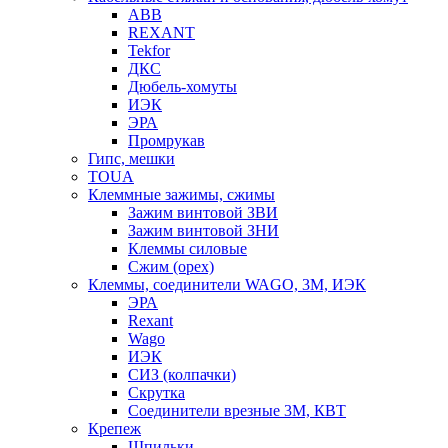
ABB
REXANT
Tekfor
ДКС
Дюбель-хомуты
ИЭК
ЭРА
Промрукав
Гипс, мешки
TOUA
Клеммные зажимы, сжимы
Зажим винтовой ЗВИ
Зажим винтовой ЗНИ
Клеммы силовые
Сжим (орех)
Клеммы, соединители WAGO, 3M, ИЭК
ЭРА
Rexant
Wago
ИЭК
СИЗ (колпачки)
Скрутка
Соединители врезные 3M, КВТ
Крепеж
Шпильки