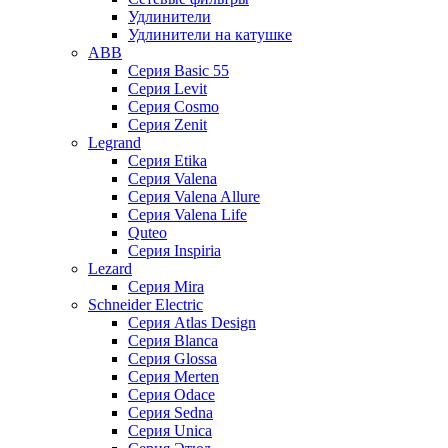
Удлинители
Удлинители на катушке
ABB
Серия Basic 55
Серия Levit
Серия Cosmo
Серия Zenit
Legrand
Серия Etika
Серия Valena
Серия Valena Allure
Серия Valena Life
Quteo
Серия Inspiria
Lezard
Серия Mira
Schneider Electric
Серия Atlas Design
Серия Blanca
Серия Glossa
Серия Merten
Серия Odace
Серия Sedna
Серия Unica