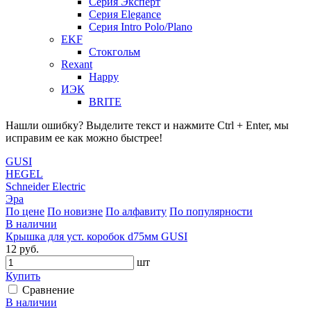
Серия Эксперт
Серия Elegance
Серия Intro Polo/Plano
EKF
Стокгольм
Rexant
Happy
ИЭК
BRITE
Нашли ошибку? Выделите текст и нажмите Ctrl + Enter, мы
исправим ее как можно быстрее!
GUSI
HEGEL
Schneider Electric
Эра
По цене
По новизне
По алфавиту
По популярности
В наличии
Крышка для уст. коробок d75мм GUSI
12 руб.
шт
Купить
Сравнение
В наличии