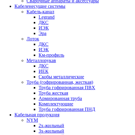
Сварочные аппараты и аксессуары
Кабеленесущие системы
Кабель-канал
Legrand
ДКС
ИЭК
Эра
Лоток
ДКС
ИЭК
Км-профиль
Металлорукав
ДКС
ИЕК
Скобы металлические
Труба (гофрированная, жесткая)
Труба гофрированная ПВХ
Труба жесткая
Армированная труба
Комплектующие
Труба гофрированная ПНД
Кабельная продукция
NYM
2х-жильный
3х-жильный