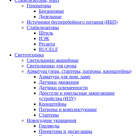
Стабилизаторы, ИБП
Генераторы
Бензиновые
Дизельные
Источники бесперебойного питания (ИБП)
Стабилизаторы
Штиль
ИЭК
Ресанта
RUCELF
Светотехника
Светильники аварийные
Светильники для сауны
Арматура (эпра, стартеры, патроны, кронштейны)
Арматура для люм. ламп
Датчики движения
Датчики освещенности
Дроссели и импльсные зажигающие
устройства (ИЗУ)
Кронштейны
Патроны и комплектующие
Стартеры
Новогодние украшения
Гирлянды
Проекторы и диско-шары