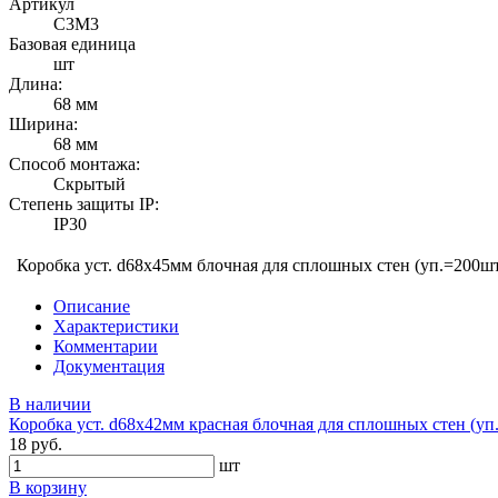
Артикул
С3М3
Базовая единица
шт
Длина:
68 мм
Ширина:
68 мм
Способ монтажа:
Скрытый
Степень защиты IP:
IP30
Коробка уст. d68х45мм блочная для сплошных стен (уп.=200ш
Описание
Характеристики
Комментарии
Документация
В наличии
Коробка уст. d68х42мм красная блочная для сплошных стен (у
18 руб.
шт
В корзину