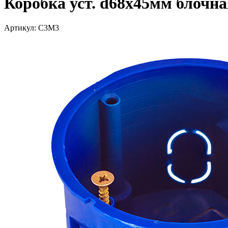
Коробка уст. d68х45мм блочна
Артикул: С3М3