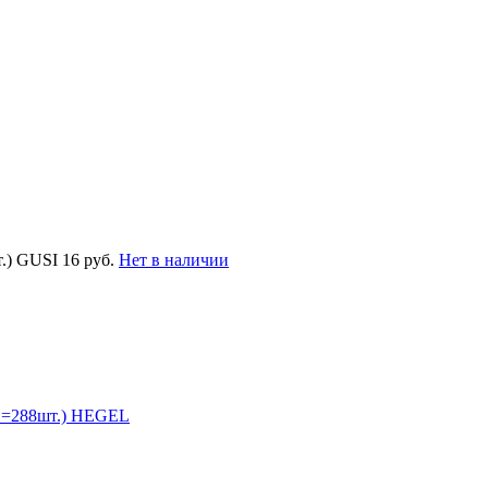
т.) GUSI
16 руб.
Нет в наличии
п.=288шт.) HEGEL