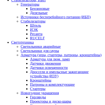
Стабилизаторы, ИБП
Генераторы
Бензиновые
Дизельные
Источники бесперебойного питания (ИБП)
Стабилизаторы
Штиль
ИЭК
Ресанта
RUCELF
Светотехника
Светильники аварийные
Светильники для сауны
Арматура (эпра, стартеры, патроны, кронштейны)
Арматура для люм. ламп
Датчики движения
Датчики освещенности
Дроссели и импльсные зажигающие
устройства (ИЗУ)
Кронштейны
Патроны и комплектующие
Стартеры
Новогодние украшения
Гирлянды
Проекторы и диско-шары