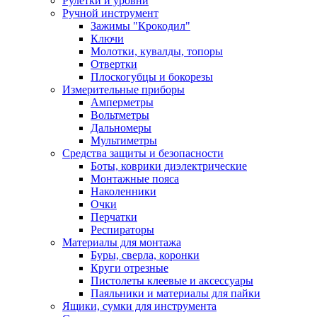
Рулетки и уровни
Ручной инструмент
Зажимы "Крокодил"
Ключи
Молотки, кувалды, топоры
Отвертки
Плоскогубцы и бокорезы
Измерительные приборы
Амперметры
Вольтметры
Дальномеры
Мультиметры
Средства защиты и безопасности
Боты, коврики диэлектрические
Монтажные пояса
Наколенники
Очки
Перчатки
Респираторы
Материалы для монтажа
Буры, сверла, коронки
Круги отрезные
Пистолеты клеевые и аксессуары
Паяльники и материалы для пайки
Ящики, сумки для инструмента