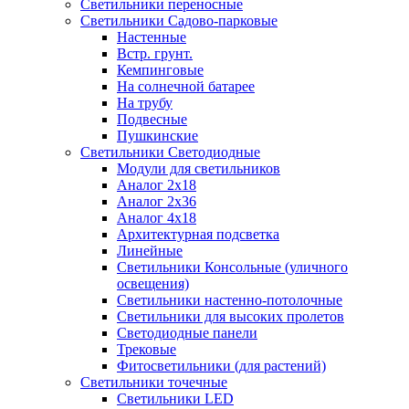
Светильники переносные
Светильники Садово-парковые
Настенные
Встр. грунт.
Кемпинговые
На солнечной батарее
На трубу
Подвесные
Пушкинские
Светильники Светодиодные
Модули для светильников
Аналог 2х18
Аналог 2х36
Аналог 4х18
Архитектурная подсветка
Линейные
Светильники Консольные (уличного
освещения)
Светильники настенно-потолочные
Светильники для высоких пролетов
Светодиодные панели
Трековые
Фитосветильники (для растений)
Светильники точечные
Светильники LED