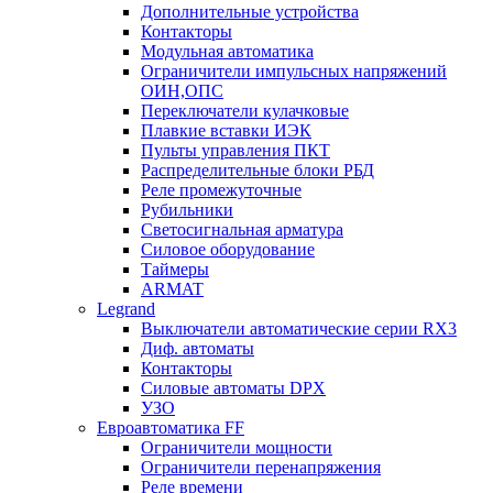
Дополнительные устройства
Контакторы
Модульная автоматика
Ограничители импульсных напряжений
ОИН,ОПС
Переключатели кулачковые
Плавкие вставки ИЭК
Пульты управления ПКТ
Распределительные блоки РБД
Реле промежуточные
Рубильники
Светосигнальная арматура
Силовое оборудование
Таймеры
ARMAT
Legrand
Выключатели автоматические серии RX3
Диф. автоматы
Контакторы
Силовые автоматы DPX
УЗО
Евроавтоматика FF
Ограничители мощности
Ограничители перенапряжения
Реле времени