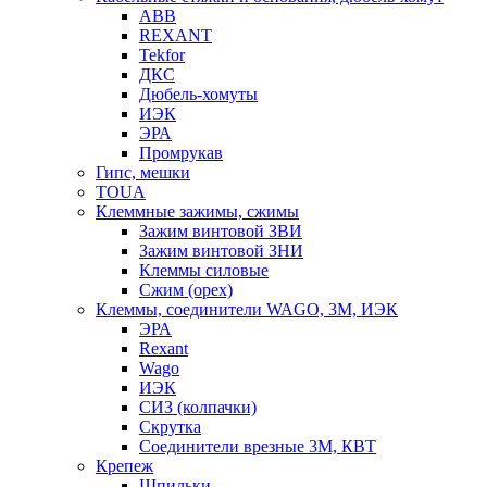
ABB
REXANT
Tekfor
ДКС
Дюбель-хомуты
ИЭК
ЭРА
Промрукав
Гипс, мешки
TOUA
Клеммные зажимы, сжимы
Зажим винтовой ЗВИ
Зажим винтовой ЗНИ
Клеммы силовые
Сжим (орех)
Клеммы, соединители WAGO, 3M, ИЭК
ЭРА
Rexant
Wago
ИЭК
СИЗ (колпачки)
Скрутка
Соединители врезные 3M, КВТ
Крепеж
Шпильки