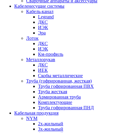
Сварочные аппараты и аксессуары
Кабеленесущие системы
Кабель-канал
Legrand
ДКС
ИЭК
Эра
Лоток
ДКС
ИЭК
Км-профиль
Металлорукав
ДКС
ИЕК
Скобы металлические
Труба (гофрированная, жесткая)
Труба гофрированная ПВХ
Труба жесткая
Армированная труба
Комплектующие
Труба гофрированная ПНД
Кабельная продукция
NYM
2х-жильный
3х-жильный