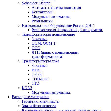
Schneider Electric
Автоматы защиты двигателя
Контакторы
Модульная автоматика
Рубильники
Низковольтное оборудование Россия-СНГ
Реле контроля напряжения, реле времени.
Трансформаторы понижающие
Заказные
ОСМ, ОСМ-Т
ОСО
ЯТП (ящик с понижающим
трансформатором)
Трансформаторы тока
Заказные
ИЕК
Т-0,66
ТОП-0,66
ТТЭ
КЭАЗ
Модульная автоматика
Расходные материалы
Герметик, клей, паста.
Знаки безопасности
Кабельные стяжки и основания, дюбель-хомут