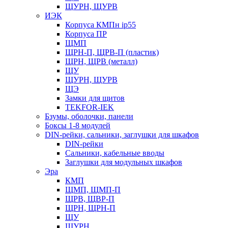
ЩУРН, ЩУРВ
ИЭК
Корпуса КМПн ip55
Корпуса ПР
ЩМП
ЩРН-П, ЩРВ-П (пластик)
ЩРН, ЩРВ (металл)
ЩУ
ЩУРН, ЩУРВ
ЩЭ
Замки для щитов
TEKFOR-IEK
Бзумы, оболочки, панели
Боксы 1-8 модулей
DIN-рейки, сальники, заглушки для шкафов
DIN-рейки
Сальники, кабельные вводы
Заглушки для модульных шкафов
Эра
КМП
ЩМП, ЩМП-П
ЩРВ, ЩВР-П
ЩРН, ЩРН-П
ЩУ
ЩУРН