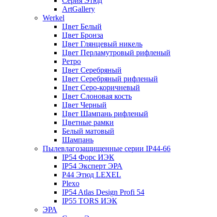
Серия Этюд
ArtGallery
Werkel
Цвет Белый
Цвет Бронза
Цвет Глянцевый никель
Цвет Перламутровый рифленый
Ретро
Цвет Серебряный
Цвет Серебряный рифленый
Цвет Серо-коричневый
Цвет Слоновая кость
Цвет Черный
Цвет Шампань рифленый
Цветные рамки
Белый матовый
Шампань
Пылевлагозащищенные серии IP44-66
IP54 Форс ИЭК
IP54 Эксперт ЭРА
P44 Этюд LEXEL
Plexo
IP54 Atlas Design Profi 54
IP55 TORS ИЭК
ЭРА