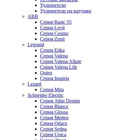
Удлинители
Удлинители на катушке
ABB
Серия Basic 55
Серия Levit
Серия Cosmo
Серия Zenit
Legrand
Серия Etika
Серия Valena
Серия Valena Allure
Серия Valena Life
Quteo
Серия Inspiria
Lezard
Серия Mira
Schneider Electric
Серия Atlas Design
Серия Blanca
Серия Glossa
Серия Merten
Серия Odace
Серия Sedna
Серия Unica