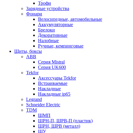
Трофи
Зарядные устройства
Фонари
Велосипедные, автомобильные
Аккумуляторные
Брелоки
Декоративные
Налобные
Ручные, кемпинговые
Щиты, боксы
ABB
Серия Mistral
Серия UK600
Tekfor
Аксессуары Tekfor
Встраиваемые
Накладные
Накладные ip65
Legrand
Schneider Electric
TDM
ЩМП
ЩРН-П, ЩРВ-П (пластик)
ЩРН, ЩРВ (металл)
ЩУ