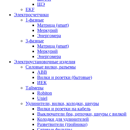
ЩЭ
EKF
Электросчетчики
1-фазные
Матрица (smart)
Меркурий
Энергомера
3-фазные
Матрица (smart)
Меркурий
Энергомера
Электроустановочные изделия
Силовые вилки, разъемы
ABB
Вилки и розетки (бытовые)
ИЕК
Таймеры
Robiton
Uniel
Удлинители, вилки, колодки, шнуры
Вилки и розетки на кабель
Выключатели бра, цепочки, шнуры с вилкой
Колодки для удлинителей
Разветвители (тройники)
Сетевые фильтры