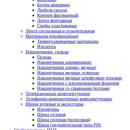
Болты анкерные
Дюбель-гвозди
Крепеж фасованный
Лента монтажная
Скобы пластиковые
Лента сигнальная и оградительная
Материалы изоляционные
Термоусаживаемые матeриалы
Изолента
Наконечники, гильзы
Гильзы
Наконечники алюминивые
Наконечники алюмо- медные
Наконечники медные луженые
Наконечники медные штифтовые плоские
Наконечники с изолированным фланцем
Наконечники со срывными болтами
Телевизионные комплектующие
Телефонно-компьютерные комплектующие
Шины нулевые и аксессуары
Изоляторы
Шина нулевая
Шина силовая (полосовая)
Шина соединительная типа PIN