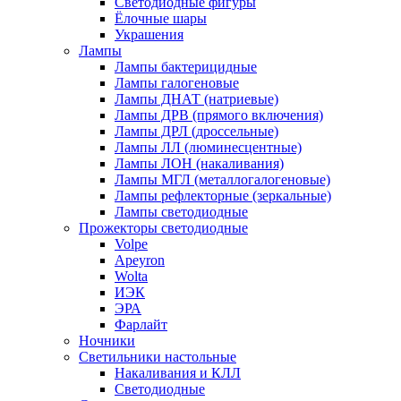
Светодиодные фигуры
Ёлочные шары
Украшения
Лампы
Лампы бактерицидные
Лампы галогеновые
Лампы ДНАТ (натриевые)
Лампы ДРВ (прямого включения)
Лампы ДРЛ (дроссельные)
Лампы ЛЛ (люминесцентные)
Лампы ЛОН (накаливания)
Лампы МГЛ (металлогалогеновые)
Лампы рефлекторные (зеркальные)
Лампы светодиодные
Прожекторы светодиодные
Volpe
Apeyron
Wolta
ИЭК
ЭРА
Фарлайт
Ночники
Светильники настольные
Накаливания и КЛЛ
Светодиодные