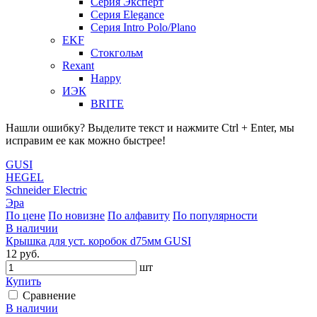
Серия Эксперт
Серия Elegance
Серия Intro Polo/Plano
EKF
Стокгольм
Rexant
Happy
ИЭК
BRITE
Нашли ошибку? Выделите текст и нажмите Ctrl + Enter, мы
исправим ее как можно быстрее!
GUSI
HEGEL
Schneider Electric
Эра
По цене
По новизне
По алфавиту
По популярности
В наличии
Крышка для уст. коробок d75мм GUSI
12 руб.
шт
Купить
Сравнение
В наличии