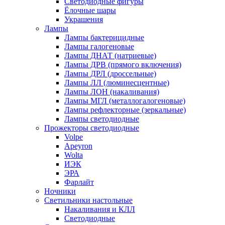
Светодиодные фигуры
Ёлочные шары
Украшения
Лампы
Лампы бактерицидные
Лампы галогеновые
Лампы ДНАТ (натриевые)
Лампы ДРВ (прямого включения)
Лампы ДРЛ (дроссельные)
Лампы ЛЛ (люминесцентные)
Лампы ЛОН (накаливания)
Лампы МГЛ (металлогалогеновые)
Лампы рефлекторные (зеркальные)
Лампы светодиодные
Прожекторы светодиодные
Volpe
Apeyron
Wolta
ИЭК
ЭРА
Фарлайт
Ночники
Светильники настольные
Накаливания и КЛЛ
Светодиодные