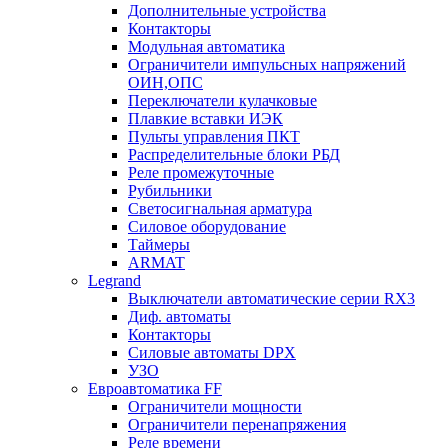
Дополнительные устройства
Контакторы
Модульная автоматика
Ограничители импульсных напряжений
ОИН,ОПС
Переключатели кулачковые
Плавкие вставки ИЭК
Пульты управления ПКТ
Распределительные блоки РБД
Реле промежуточные
Рубильники
Светосигнальная арматура
Силовое оборудование
Таймеры
ARMAT
Legrand
Выключатели автоматические серии RX3
Диф. автоматы
Контакторы
Силовые автоматы DPX
УЗО
Евроавтоматика FF
Ограничители мощности
Ограничители перенапряжения
Реле времени