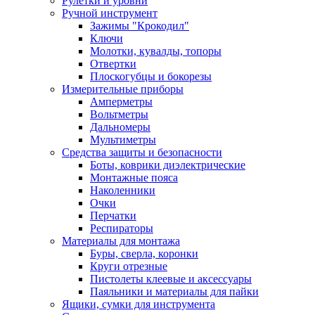
Рулетки и уровни
Ручной инструмент
Зажимы "Крокодил"
Ключи
Молотки, кувалды, топоры
Отвертки
Плоскогубцы и бокорезы
Измерительные приборы
Амперметры
Вольтметры
Дальномеры
Мультиметры
Средства защиты и безопасности
Боты, коврики диэлектрические
Монтажные пояса
Наколенники
Очки
Перчатки
Респираторы
Материалы для монтажа
Буры, сверла, коронки
Круги отрезные
Пистолеты клеевые и аксессуары
Паяльники и материалы для пайки
Ящики, сумки для инструмента