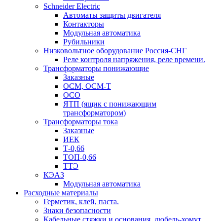
Schneider Electric
Автоматы защиты двигателя
Контакторы
Модульная автоматика
Рубильники
Низковольтное оборудование Россия-СНГ
Реле контроля напряжения, реле времени.
Трансформаторы понижающие
Заказные
ОСМ, ОСМ-Т
ОСО
ЯТП (ящик с понижающим
трансформатором)
Трансформаторы тока
Заказные
ИЕК
Т-0,66
ТОП-0,66
ТТЭ
КЭАЗ
Модульная автоматика
Расходные материалы
Герметик, клей, паста.
Знаки безопасности
Кабельные стяжки и основания, дюбель-хомут