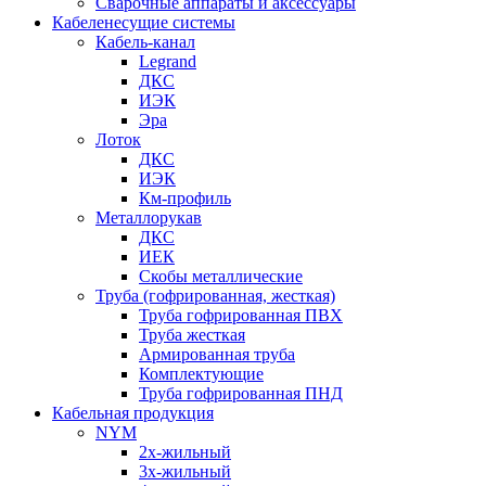
Сварочные аппараты и аксессуары
Кабеленесущие системы
Кабель-канал
Legrand
ДКС
ИЭК
Эра
Лоток
ДКС
ИЭК
Км-профиль
Металлорукав
ДКС
ИЕК
Скобы металлические
Труба (гофрированная, жесткая)
Труба гофрированная ПВХ
Труба жесткая
Армированная труба
Комплектующие
Труба гофрированная ПНД
Кабельная продукция
NYM
2х-жильный
3х-жильный