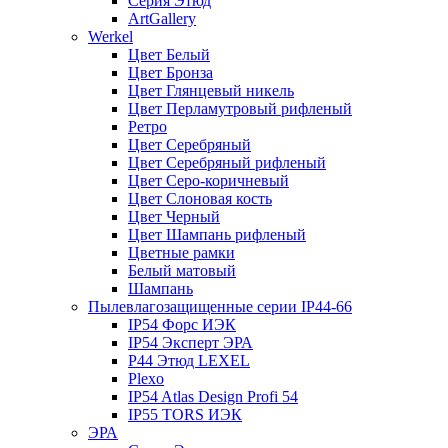
Серия Этюд
ArtGallery
Werkel
Цвет Белый
Цвет Бронза
Цвет Глянцевый никель
Цвет Перламутровый рифленый
Ретро
Цвет Серебряный
Цвет Серебряный рифленый
Цвет Серо-коричневый
Цвет Слоновая кость
Цвет Черный
Цвет Шампань рифленый
Цветные рамки
Белый матовый
Шампань
Пылевлагозащищенные серии IP44-66
IP54 Форс ИЭК
IP54 Эксперт ЭРА
P44 Этюд LEXEL
Plexo
IP54 Atlas Design Profi 54
IP55 TORS ИЭК
ЭРА