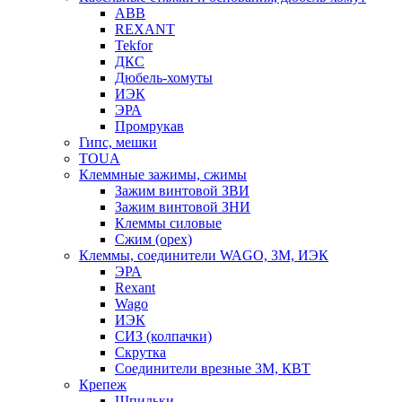
ABB
REXANT
Tekfor
ДКС
Дюбель-хомуты
ИЭК
ЭРА
Промрукав
Гипс, мешки
TOUA
Клеммные зажимы, сжимы
Зажим винтовой ЗВИ
Зажим винтовой ЗНИ
Клеммы силовые
Сжим (орех)
Клеммы, соединители WAGO, 3M, ИЭК
ЭРА
Rexant
Wago
ИЭК
СИЗ (колпачки)
Скрутка
Соединители врезные 3M, КВТ
Крепеж
Шпильки