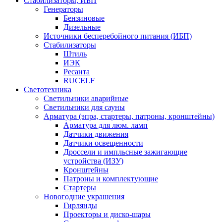
Стабилизаторы, ИБП
Генераторы
Бензиновые
Дизельные
Источники бесперебойного питания (ИБП)
Стабилизаторы
Штиль
ИЭК
Ресанта
RUCELF
Светотехника
Светильники аварийные
Светильники для сауны
Арматура (эпра, стартеры, патроны, кронштейны)
Арматура для люм. ламп
Датчики движения
Датчики освещенности
Дроссели и импльсные зажигающие
устройства (ИЗУ)
Кронштейны
Патроны и комплектующие
Стартеры
Новогодние украшения
Гирлянды
Проекторы и диско-шары