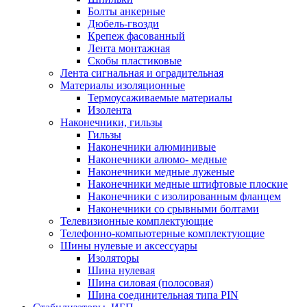
Болты анкерные
Дюбель-гвозди
Крепеж фасованный
Лента монтажная
Скобы пластиковые
Лента сигнальная и оградительная
Материалы изоляционные
Термоусаживаемые матeриалы
Изолента
Наконечники, гильзы
Гильзы
Наконечники алюминивые
Наконечники алюмо- медные
Наконечники медные луженые
Наконечники медные штифтовые плоские
Наконечники с изолированным фланцем
Наконечники со срывными болтами
Телевизионные комплектующие
Телефонно-компьютерные комплектующие
Шины нулевые и аксессуары
Изоляторы
Шина нулевая
Шина силовая (полосовая)
Шина соединительная типа PIN