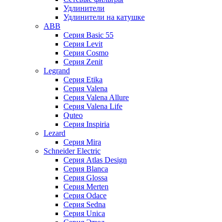
Удлинители
Удлинители на катушке
ABB
Серия Basic 55
Серия Levit
Серия Cosmo
Серия Zenit
Legrand
Серия Etika
Серия Valena
Серия Valena Allure
Серия Valena Life
Quteo
Серия Inspiria
Lezard
Серия Mira
Schneider Electric
Серия Atlas Design
Серия Blanca
Серия Glossa
Серия Merten
Серия Odace
Серия Sedna
Серия Unica