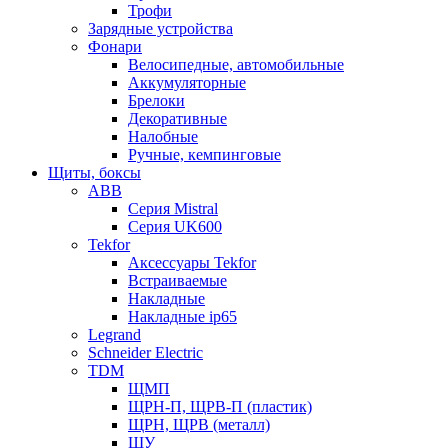
Трофи
Зарядные устройства
Фонари
Велосипедные, автомобильные
Аккумуляторные
Брелоки
Декоративные
Налобные
Ручные, кемпинговые
Щиты, боксы
ABB
Серия Mistral
Серия UK600
Tekfor
Аксессуары Tekfor
Встраиваемые
Накладные
Накладные ip65
Legrand
Schneider Electric
TDM
ЩМП
ЩРН-П, ЩРВ-П (пластик)
ЩРН, ЩРВ (металл)
ЩУ