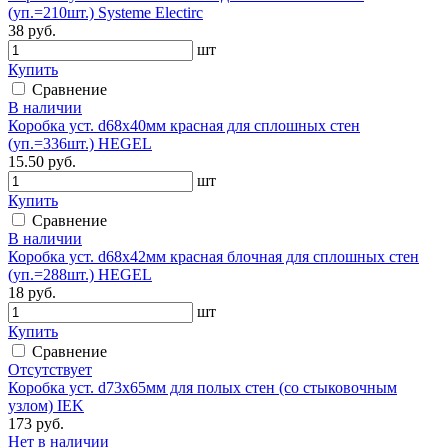
(уп.=210шт.) Systeme Electirc
38 руб.
шт
Купить
Сравнение
В наличии
Коробка уст. d68х40мм красная для сплошных стен
(уп.=336шт.) HEGEL
15.50 руб.
шт
Купить
Сравнение
В наличии
Коробка уст. d68х42мм красная блочная для сплошных стен
(уп.=288шт.) HEGEL
18 руб.
шт
Купить
Сравнение
Отсутствует
Коробка уст. d73x65мм для полых стен (со стыковочным
узлом) IEK
173 руб.
Нет в наличии