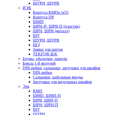
ЩУРН, ЩУРВ
ИЭК
Корпуса КМПн ip55
Корпуса ПР
ЩМП
ЩРН-П, ЩРВ-П (пластик)
ЩРН, ЩРВ (металл)
ЩУ
ЩУРН, ЩУРВ
ЩЭ
Замки для щитов
TEKFOR-IEK
Бзумы, оболочки, панели
Боксы 1-8 модулей
DIN-рейки, сальники, заглушки для шкафов
DIN-рейки
Сальники, кабельные вводы
Заглушки для модульных шкафов
Эра
КМП
ЩМП, ЩМП-П
ЩРВ, ЩВР-П
ЩРН, ЩРН-П
ЩУ
ЩУРН