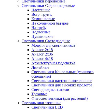
Светильники переносные
Светильники Садово-парковые
Настенные
Встр. грунт.
Кемпинговые
На солнечной батарее
На трубу
Подвесные
Пушкинские
Светильники Светодиодные
Модули для светильников
Аналог 2х18
Аналог 2х36
Аналог 4х18
Архитектурная подсветка
Линейные
Светильники Консольные (уличного
освещения)
Светильники настенно-потолочные
Светильники для высоких пролетов
Светодиодные панели
Трековые
Фитосветильники (для растений)
Светильники точечные
Светильники LED