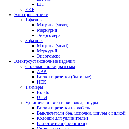
ЩЭ
EKF
Электросчетчики
1-фазные
Матрица (smart)
Меркурий
Энергомера
3-фазные
Матрица (smart)
Меркурий
Энергомера
Электроустановочные изделия
Силовые вилки, разъемы
ABB
Вилки и розетки (бытовые)
ИЕК
Таймеры
Robiton
Uniel
Удлинители, вилки, колодки, шнуры
Вилки и розетки на кабель
Выключатели бра, цепочки, шнуры с вилкой
Колодки для удлинителей
Разветвители (тройники)
Сетевые фильтры