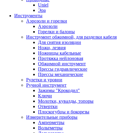
Uniel
Эра
Инструменты
Аэрозоли и горелки
Аэрозоли
Горелки и балоны
Инструмент обжимной, для разделки кабеля
Для снятия изоляции
Ножи, лезвия
Ножницы кабельные
Протяжка нейлоновая
Обжимной инструмент
Прессы гидравлические
Прессы механические
Рулетки и уровни
Ручной инструмент
Зажимы "Крокодил"
Ключи
Молотки, кувалды, топоры
Отвертки
Плоскогубцы и бокорезы
Измерительные приборы
Амперметры
Вольтметры