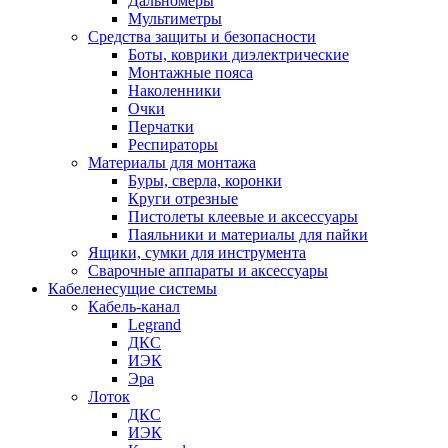
Дальномеры
Мультиметры
Средства защиты и безопасности
Боты, коврики диэлектрические
Монтажные пояса
Наколенники
Очки
Перчатки
Респираторы
Материалы для монтажа
Буры, сверла, коронки
Круги отрезные
Пистолеты клеевые и аксессуары
Паяльники и материалы для пайки
Ящики, сумки для инструмента
Сварочные аппараты и аксессуары
Кабеленесущие системы
Кабель-канал
Legrand
ДКС
ИЭК
Эра
Лоток
ДКС
ИЭК