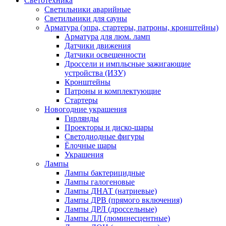
Светотехника
Светильники аварийные
Светильники для сауны
Арматура (эпра, стартеры, патроны, кронштейны)
Арматура для люм. ламп
Датчики движения
Датчики освещенности
Дроссели и импльсные зажигающие
устройства (ИЗУ)
Кронштейны
Патроны и комплектующие
Стартеры
Новогодние украшения
Гирлянды
Проекторы и диско-шары
Светодиодные фигуры
Ёлочные шары
Украшения
Лампы
Лампы бактерицидные
Лампы галогеновые
Лампы ДНАТ (натриевые)
Лампы ДРВ (прямого включения)
Лампы ДРЛ (дроссельные)
Лампы ЛЛ (люминесцентные)