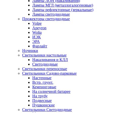
Лампы ЛОН (накаливания)
Лампы МГЛ (металлогалогеновые)
Лампы рефлекторные (зеркальные)
Лампы светодиодные
Прожекторы светодиодные
Volpe
Apeyron
Wolta
ИЭК
ЭРА
Фарлайт
Ночники
Светильники настольные
Накаливания и КЛЛ
Светодиодные
Светильники переносные
Светильники Садово-парковые
Настенные
Встр. грунт.
Кемпинговые
На солнечной батарее
На трубу
Подвесные
Пушкинские
Светильники Светодиодные