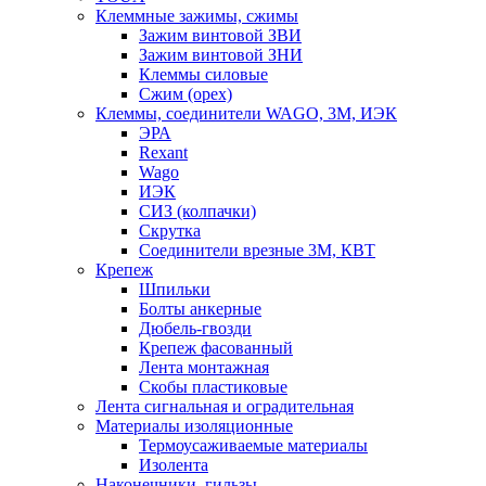
Клеммные зажимы, сжимы
Зажим винтовой ЗВИ
Зажим винтовой ЗНИ
Клеммы силовые
Сжим (орех)
Клеммы, соединители WAGO, 3M, ИЭК
ЭРА
Rexant
Wago
ИЭК
СИЗ (колпачки)
Скрутка
Соединители врезные 3M, КВТ
Крепеж
Шпильки
Болты анкерные
Дюбель-гвозди
Крепеж фасованный
Лента монтажная
Скобы пластиковые
Лента сигнальная и оградительная
Материалы изоляционные
Термоусаживаемые матeриалы
Изолента
Наконечники, гильзы