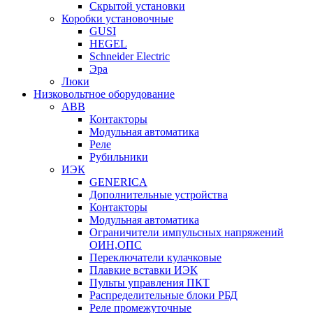
Скрытой установки
Коробки установочные
GUSI
HEGEL
Schneider Electric
Эра
Люки
Низковольтное оборудование
ABB
Контакторы
Модульная автоматика
Реле
Рубильники
ИЭК
GENERICA
Дополнительные устройства
Контакторы
Модульная автоматика
Ограничители импульсных напряжений
ОИН,ОПС
Переключатели кулачковые
Плавкие вставки ИЭК
Пульты управления ПКТ
Распределительные блоки РБД
Реле промежуточные