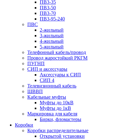
ПВ3-35
ПВ3-50
ПВ3-70
ПВ3-95-240
ПВС
2-жильный
3-жильный
4-жильный
5-жильный
Телефонный кабель/провод
Провод жаростойкий РКГМ
ПУГНП
СИП и аксессуары
Аксессуары к СИП
СИП 4
Телевизионный кабель
ШВВП
Кабельные муфты
Муфты до 10кВ
Муфты до 1кВ
Маркировка для кабеля
Бирки, фломастеры
Коробки
Коробки распределительные
Открытой установки