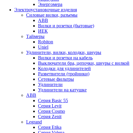
Энергомера
Электроустановочные изделия
Силовые вилки, разъемы
ABB
Вилки и розетки (бытовые)
ИЕК
Таймеры
Robiton
Uniel
Удлинители, вилки, колодки, шнуры
Вилки и розетки на кабель
Выключатели бра, цепочки, шнуры с вилкой
Колодки для удлинителей
Разветвители (тройники)
Сетевые фильтры
Удлинители
Удлинители на катушке
ABB
Серия Basic 55
Серия Levit
Серия Cosmo
Серия Zenit
Legrand
Серия Etika
Серия Valena