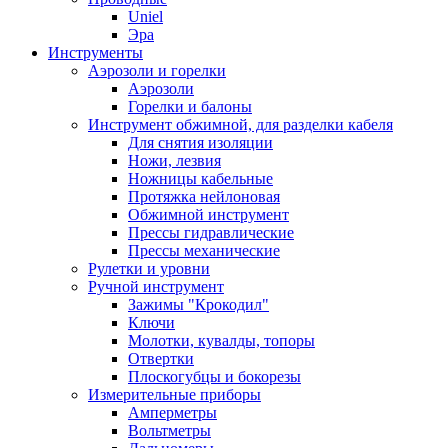
Uniel
Эра
Инструменты
Аэрозоли и горелки
Аэрозоли
Горелки и балоны
Инструмент обжимной, для разделки кабеля
Для снятия изоляции
Ножи, лезвия
Ножницы кабельные
Протяжка нейлоновая
Обжимной инструмент
Прессы гидравлические
Прессы механические
Рулетки и уровни
Ручной инструмент
Зажимы "Крокодил"
Ключи
Молотки, кувалды, топоры
Отвертки
Плоскогубцы и бокорезы
Измерительные приборы
Амперметры
Вольтметры