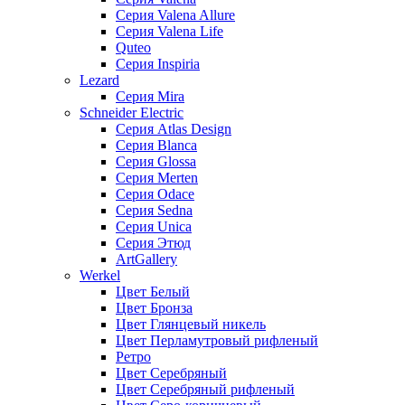
Серия Valena Allure
Серия Valena Life
Quteo
Серия Inspiria
Lezard
Серия Mira
Schneider Electric
Серия Atlas Design
Серия Blanca
Серия Glossa
Серия Merten
Серия Odace
Серия Sedna
Серия Unica
Серия Этюд
ArtGallery
Werkel
Цвет Белый
Цвет Бронза
Цвет Глянцевый никель
Цвет Перламутровый рифленый
Ретро
Цвет Серебряный
Цвет Серебряный рифленый