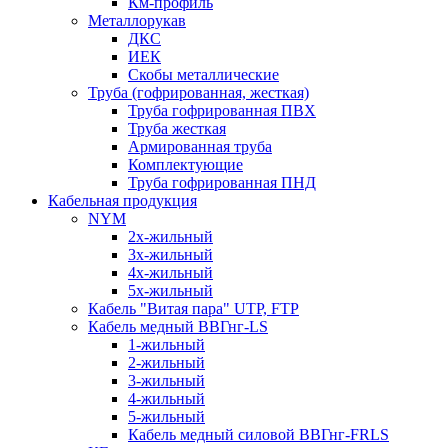
Км-профиль
Металлорукав
ДКС
ИЕК
Скобы металлические
Труба (гофрированная, жесткая)
Труба гофрированная ПВХ
Труба жесткая
Армированная труба
Комплектующие
Труба гофрированная ПНД
Кабельная продукция
NYM
2х-жильный
3х-жильный
4х-жильный
5х-жильный
Кабель "Витая пара" UTP, FTP
Кабель медный ВВГнг-LS
1-жильный
2-жильный
3-жильный
4-жильный
5-жильный
Кабель медный силовой ВВГнг-FRLS