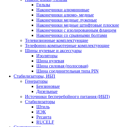
Гильзы
Наконечники алюминивые
Наконечники алюмо- медные
Наконечники медные луженые
Наконечники медные штифтовые плоские
Наконечники с изолированным фланцем
Наконечники со срывными болтами
Телевизионные комплектующие
Телефонно-компьютерные комплектующие
Шины нулевые и аксессуары
Изоляторы
Шина нулевая
Шина силовая (полосовая)
Шина соединительная типа PIN
Стабилизаторы, ИБП
Генераторы
Бензиновые
Дизельные
Источники бесперебойного питания (ИБП)
Стабилизаторы
Штиль
ИЭК
Ресанта
RUCELF