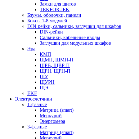
Замки для щитов
TEKFOR-IEK
Бзумы, оболочки, панели
Боксы 1-8 модулей
DIN-рейки, сальники, заглушки для шкафов
DIN-рейки
Сальники, кабельные вводы
Заглушки для модульных шкафов
Эра
КМП
ЩМП, ЩМП-П
ЩРВ, ЩВР-П
ЩРН, ЩРН-П
ЩУ
ЩУРН
ЩЭ
EKF
Электросчетчики
1-фазные
Матрица (smart)
Меркурий
Энергомера
3-фазные
Матрица (smart)
Меркурий