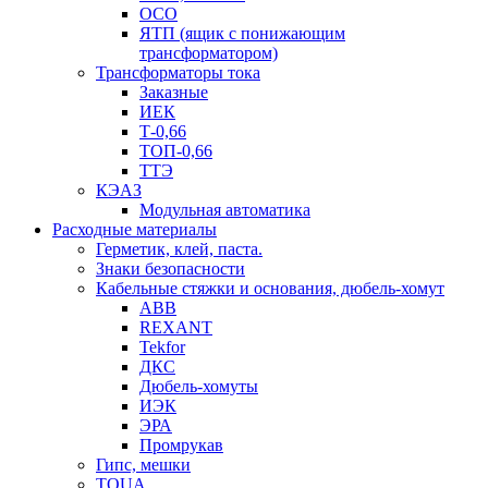
ОСО
ЯТП (ящик с понижающим
трансформатором)
Трансформаторы тока
Заказные
ИЕК
Т-0,66
ТОП-0,66
ТТЭ
КЭАЗ
Модульная автоматика
Расходные материалы
Герметик, клей, паста.
Знаки безопасности
Кабельные стяжки и основания, дюбель-хомут
ABB
REXANT
Tekfor
ДКС
Дюбель-хомуты
ИЭК
ЭРА
Промрукав
Гипс, мешки
TOUA