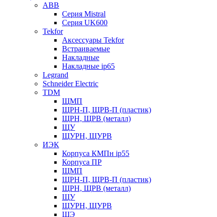
ABB
Серия Mistral
Серия UK600
Tekfor
Аксессуары Tekfor
Встраиваемые
Накладные
Накладные ip65
Legrand
Schneider Electric
TDM
ЩМП
ЩРН-П, ЩРВ-П (пластик)
ЩРН, ЩРВ (металл)
ЩУ
ЩУРН, ЩУРВ
ИЭК
Корпуса КМПн ip55
Корпуса ПР
ЩМП
ЩРН-П, ЩРВ-П (пластик)
ЩРН, ЩРВ (металл)
ЩУ
ЩУРН, ЩУРВ
ЩЭ