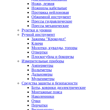
Ножи, лезвия
Ножницы кабельные
Протяжка нейлоновая
Обжимной инструмент
Прессы гидравлические
Прессы механические
Рулетки и уровни
Ручной инструмент
Зажимы "Крокодил"
Ключи
Молотки, кувалды, топоры
Отвертки
Плоскогубцы и бокорезы
Измерительные приборы
Амперметры
Вольтметры
Дальномеры
Мультиметры
Средства защиты и безопасности
Боты, коврики диэлектрические
Монтажные пояса
Наколенники
Очки
Перчатки
Респираторы