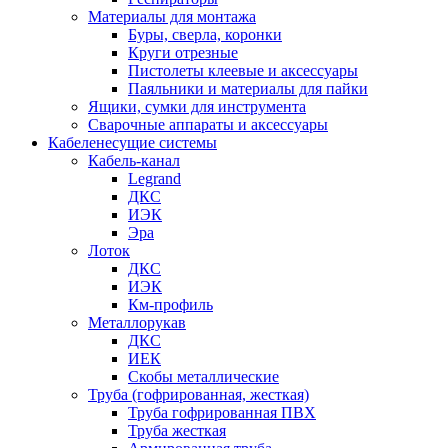
Материалы для монтажа
Буры, сверла, коронки
Круги отрезные
Пистолеты клеевые и аксессуары
Паяльники и материалы для пайки
Ящики, сумки для инструмента
Сварочные аппараты и аксессуары
Кабеленесущие системы
Кабель-канал
Legrand
ДКС
ИЭК
Эра
Лоток
ДКС
ИЭК
Км-профиль
Металлорукав
ДКС
ИЕК
Скобы металлические
Труба (гофрированная, жесткая)
Труба гофрированная ПВХ
Труба жесткая