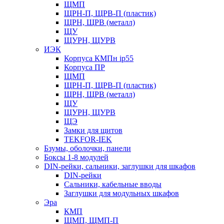
ЩМП
ЩРН-П, ЩРВ-П (пластик)
ЩРН, ЩРВ (металл)
ЩУ
ЩУРН, ЩУРВ
ИЭК
Корпуса КМПн ip55
Корпуса ПР
ЩМП
ЩРН-П, ЩРВ-П (пластик)
ЩРН, ЩРВ (металл)
ЩУ
ЩУРН, ЩУРВ
ЩЭ
Замки для щитов
TEKFOR-IEK
Бзумы, оболочки, панели
Боксы 1-8 модулей
DIN-рейки, сальники, заглушки для шкафов
DIN-рейки
Сальники, кабельные вводы
Заглушки для модульных шкафов
Эра
КМП
ЩМП, ЩМП-П