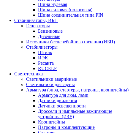
Шина нулевая
Шина силовая (полосовая)
Шина соединительная типа PIN
Стабилизаторы, ИБП
Генераторы
Бензиновые
Дизельные
Источники бесперебойного питания (ИБП)
Стабилизаторы
Штиль
ИЭК
Ресанта
RUCELF
Светотехника
Светильники аварийные
Светильники для сауны
Арматура (эпра, стартеры, патроны, кронштейны)
Арматура для люм. ламп
Датчики движения
Датчики освещенности
Дроссели и импльсные зажигающие
устройства (ИЗУ)
Кронштейны
Патроны и комплектующие
Стартеры