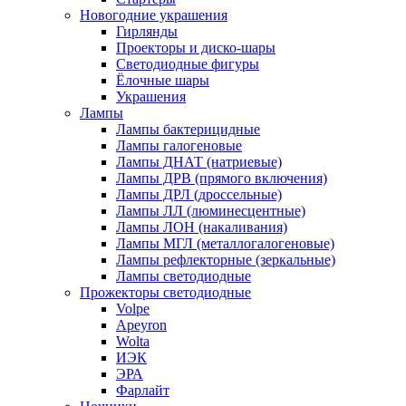
Новогодние украшения
Гирлянды
Проекторы и диско-шары
Светодиодные фигуры
Ёлочные шары
Украшения
Лампы
Лампы бактерицидные
Лампы галогеновые
Лампы ДНАТ (натриевые)
Лампы ДРВ (прямого включения)
Лампы ДРЛ (дроссельные)
Лампы ЛЛ (люминесцентные)
Лампы ЛОН (накаливания)
Лампы МГЛ (металлогалогеновые)
Лампы рефлекторные (зеркальные)
Лампы светодиодные
Прожекторы светодиодные
Volpe
Apeyron
Wolta
ИЭК
ЭРА
Фарлайт