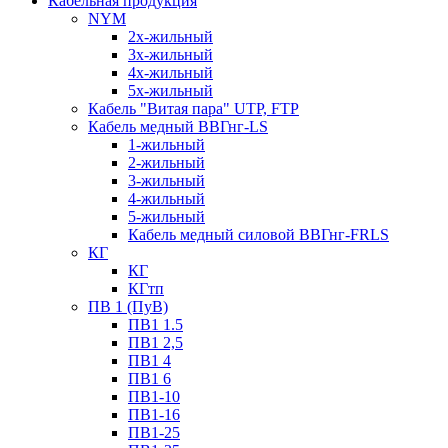
Кабельная продукция
NYM
2х-жильный
3х-жильный
4х-жильный
5х-жильный
Кабель "Витая пара" UTP, FTP
Кабель медный ВВГнг-LS
1-жильный
2-жильный
3-жильный
4-жильный
5-жильный
Кабель медный силовой ВВГнг-FRLS
КГ
КГ
КГтп
ПВ 1 (ПуВ)
ПВ1 1.5
ПВ1 2,5
ПВ1 4
ПВ1 6
ПВ1-10
ПВ1-16
ПВ1-25