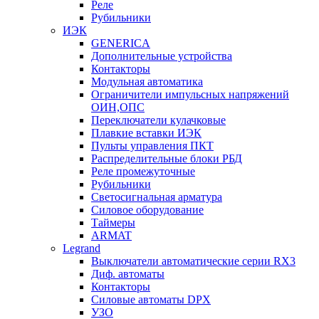
Реле
Рубильники
ИЭК
GENERICA
Дополнительные устройства
Контакторы
Модульная автоматика
Ограничители импульсных напряжений
ОИН,ОПС
Переключатели кулачковые
Плавкие вставки ИЭК
Пульты управления ПКТ
Распределительные блоки РБД
Реле промежуточные
Рубильники
Светосигнальная арматура
Силовое оборудование
Таймеры
ARMAT
Legrand
Выключатели автоматические серии RX3
Диф. автоматы
Контакторы
Силовые автоматы DPX
УЗО