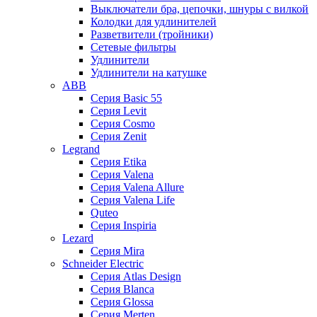
Выключатели бра, цепочки, шнуры с вилкой
Колодки для удлинителей
Разветвители (тройники)
Сетевые фильтры
Удлинители
Удлинители на катушке
ABB
Серия Basic 55
Серия Levit
Серия Cosmo
Серия Zenit
Legrand
Серия Etika
Серия Valena
Серия Valena Allure
Серия Valena Life
Quteo
Серия Inspiria
Lezard
Серия Mira
Schneider Electric
Серия Atlas Design
Серия Blanca
Серия Glossa
Серия Merten