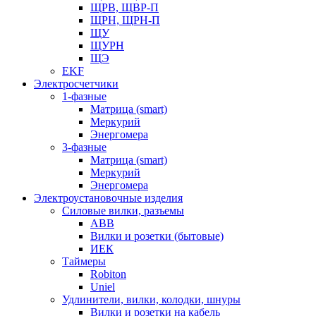
ЩРВ, ЩВР-П
ЩРН, ЩРН-П
ЩУ
ЩУРН
ЩЭ
EKF
Электросчетчики
1-фазные
Матрица (smart)
Меркурий
Энергомера
3-фазные
Матрица (smart)
Меркурий
Энергомера
Электроустановочные изделия
Силовые вилки, разъемы
ABB
Вилки и розетки (бытовые)
ИЕК
Таймеры
Robiton
Uniel
Удлинители, вилки, колодки, шнуры
Вилки и розетки на кабель