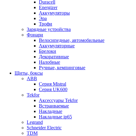
Duracell
Energizer
Аккумуляторы
Эра
Трофи
Зарядные устройства
Фонари
Велосипедные, автомобильные
Аккумуляторные
Брелоки
Декоративные
Налобные
Ручные, кемпинговые
Щиты, боксы
ABB
Серия Mistral
Серия UK600
Tekfor
Аксессуары Tekfor
Встраиваемые
Накладные
Накладные ip65
Legrand
Schneider Electric
TDM