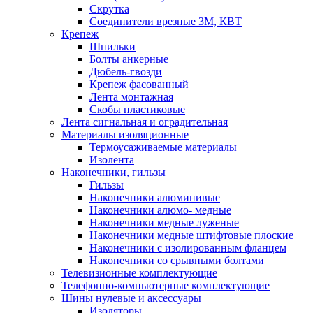
Скрутка
Соединители врезные 3M, КВТ
Крепеж
Шпильки
Болты анкерные
Дюбель-гвозди
Крепеж фасованный
Лента монтажная
Скобы пластиковые
Лента сигнальная и оградительная
Материалы изоляционные
Термоусаживаемые матeриалы
Изолента
Наконечники, гильзы
Гильзы
Наконечники алюминивые
Наконечники алюмо- медные
Наконечники медные луженые
Наконечники медные штифтовые плоские
Наконечники с изолированным фланцем
Наконечники со срывными болтами
Телевизионные комплектующие
Телефонно-компьютерные комплектующие
Шины нулевые и аксессуары
Изоляторы