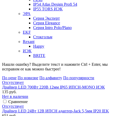
IP54 Atlas Design Profi 54
IP55 TORS ИЭК
ЭРА
Серия Эксперт
Серия Elegance
Серия Intro Polo/Plano
EKF
Стокгольм
Rexant
Happy
ИЭК
BRITE
Нашли ошибку? Выделите текст и нажмите Ctrl + Enter, мы
исправим ее как можно быстрее!
По цене
По новизне
По алфавиту
По популярности
Отсутствует
Драйвер LED 700Вт 220В 12мм IP65 ИПСН-MONO ИЭК
135 руб.
Нет в наличии
Сравнение
Отсутствует
Драйвер LED 24Вт 12В ИПСН адаптер-Jack 5,5мм IP20 IEK
651 руб.