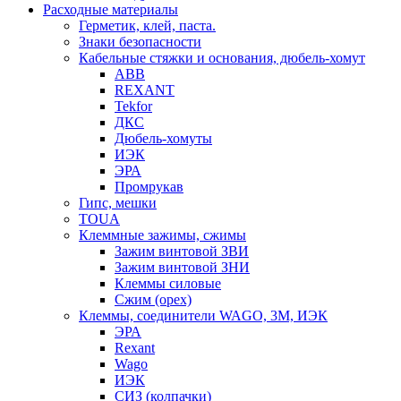
Расходные материалы
Герметик, клей, паста.
Знаки безопасности
Кабельные стяжки и основания, дюбель-хомут
ABB
REXANT
Tekfor
ДКС
Дюбель-хомуты
ИЭК
ЭРА
Промрукав
Гипс, мешки
TOUA
Клеммные зажимы, сжимы
Зажим винтовой ЗВИ
Зажим винтовой ЗНИ
Клеммы силовые
Сжим (орех)
Клеммы, соединители WAGO, 3M, ИЭК
ЭРА
Rexant
Wago
ИЭК
СИЗ (колпачки)