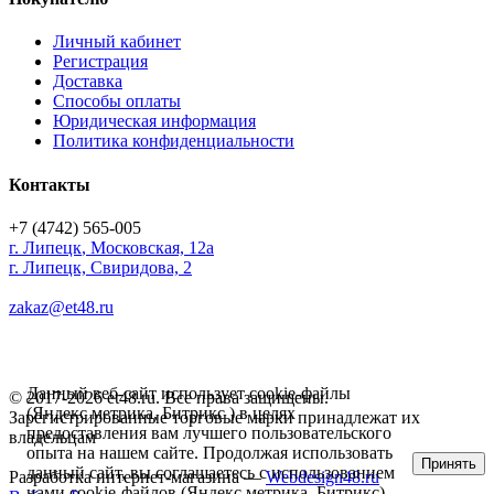
Личный кабинет
Регистрация
Доставка
Способы оплаты
Юридическая информация
Политика конфиденциальности
Контакты
+7 (4742) 565-005
г.
Липецк
,
Московская, 12а
г. Липецк, Свиридова, 2
zakaz@et48.ru
Данный веб-сайт использует cookie-файлы
© 2017-2026 et48.ru. Все права защищены.
(Яндекс метрика, Битрикс ) в целях
Зарегистрированные торговые марки принадлежат их
предоставления вам лучшего пользовательского
владельцам
опыта на нашем сайте. Продолжая использовать
Принять
данный сайт, вы соглашаетесь с использованием
Разработка интернет-магазина —
Webdesign48.ru
нами cookie-файлов (Яндекс метрика, Битрикс).