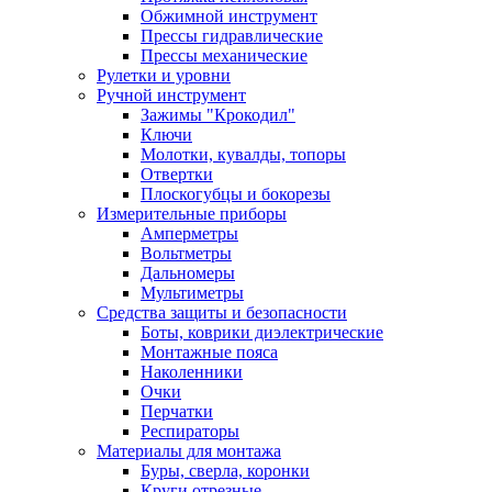
Обжимной инструмент
Прессы гидравлические
Прессы механические
Рулетки и уровни
Ручной инструмент
Зажимы "Крокодил"
Ключи
Молотки, кувалды, топоры
Отвертки
Плоскогубцы и бокорезы
Измерительные приборы
Амперметры
Вольтметры
Дальномеры
Мультиметры
Средства защиты и безопасности
Боты, коврики диэлектрические
Монтажные пояса
Наколенники
Очки
Перчатки
Респираторы
Материалы для монтажа
Буры, сверла, коронки
Круги отрезные