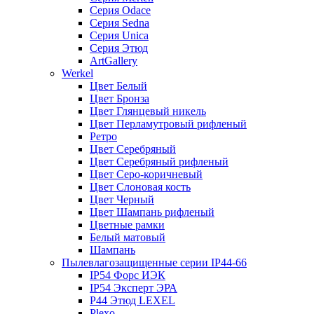
Серия Odace
Серия Sedna
Серия Unica
Серия Этюд
ArtGallery
Werkel
Цвет Белый
Цвет Бронза
Цвет Глянцевый никель
Цвет Перламутровый рифленый
Ретро
Цвет Серебряный
Цвет Серебряный рифленый
Цвет Серо-коричневый
Цвет Слоновая кость
Цвет Черный
Цвет Шампань рифленый
Цветные рамки
Белый матовый
Шампань
Пылевлагозащищенные серии IP44-66
IP54 Форс ИЭК
IP54 Эксперт ЭРА
P44 Этюд LEXEL
Plexo