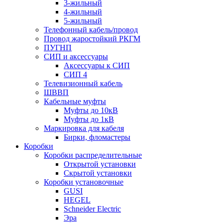
3-жильный
4-жильный
5-жильный
Телефонный кабель/провод
Провод жаростойкий РКГМ
ПУГНП
СИП и аксессуары
Аксессуары к СИП
СИП 4
Телевизионный кабель
ШВВП
Кабельные муфты
Муфты до 10кВ
Муфты до 1кВ
Маркировка для кабеля
Бирки, фломастеры
Коробки
Коробки распределительные
Открытой установки
Скрытой установки
Коробки установочные
GUSI
HEGEL
Schneider Electric
Эра