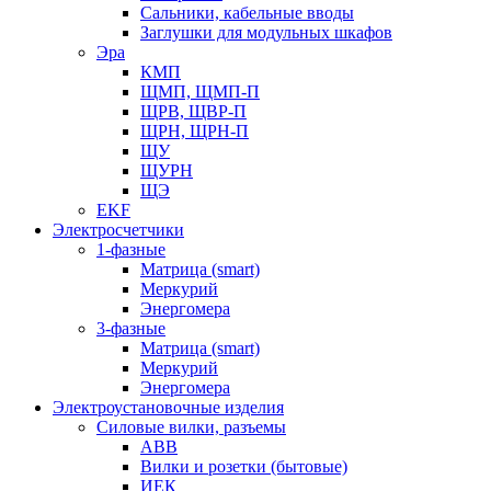
Сальники, кабельные вводы
Заглушки для модульных шкафов
Эра
КМП
ЩМП, ЩМП-П
ЩРВ, ЩВР-П
ЩРН, ЩРН-П
ЩУ
ЩУРН
ЩЭ
EKF
Электросчетчики
1-фазные
Матрица (smart)
Меркурий
Энергомера
3-фазные
Матрица (smart)
Меркурий
Энергомера
Электроустановочные изделия
Силовые вилки, разъемы
ABB
Вилки и розетки (бытовые)
ИЕК