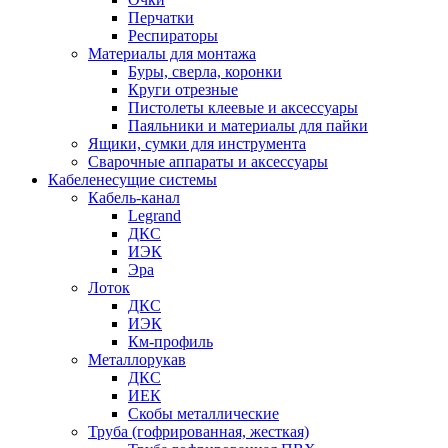
Перчатки
Респираторы
Материалы для монтажа
Буры, сверла, коронки
Круги отрезные
Пистолеты клеевые и аксессуары
Паяльники и материалы для пайки
Ящики, сумки для инструмента
Сварочные аппараты и аксессуары
Кабеленесущие системы
Кабель-канал
Legrand
ДКС
ИЭК
Эра
Лоток
ДКС
ИЭК
Км-профиль
Металлорукав
ДКС
ИЕК
Скобы металлические
Труба (гофрированная, жесткая)