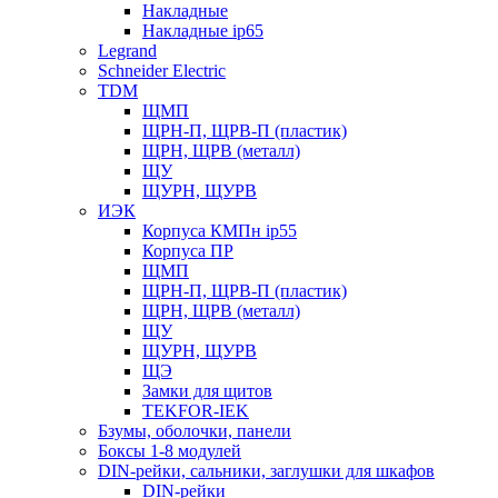
Накладные
Накладные ip65
Legrand
Schneider Electric
TDM
ЩМП
ЩРН-П, ЩРВ-П (пластик)
ЩРН, ЩРВ (металл)
ЩУ
ЩУРН, ЩУРВ
ИЭК
Корпуса КМПн ip55
Корпуса ПР
ЩМП
ЩРН-П, ЩРВ-П (пластик)
ЩРН, ЩРВ (металл)
ЩУ
ЩУРН, ЩУРВ
ЩЭ
Замки для щитов
TEKFOR-IEK
Бзумы, оболочки, панели
Боксы 1-8 модулей
DIN-рейки, сальники, заглушки для шкафов
DIN-рейки