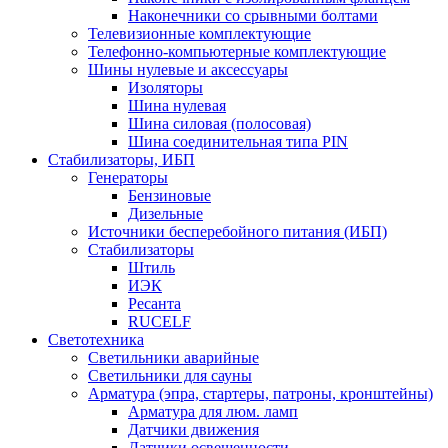
Наконечники со срывными болтами
Телевизионные комплектующие
Телефонно-компьютерные комплектующие
Шины нулевые и аксессуары
Изоляторы
Шина нулевая
Шина силовая (полосовая)
Шина соединительная типа PIN
Стабилизаторы, ИБП
Генераторы
Бензиновые
Дизельные
Источники бесперебойного питания (ИБП)
Стабилизаторы
Штиль
ИЭК
Ресанта
RUCELF
Светотехника
Светильники аварийные
Светильники для сауны
Арматура (эпра, стартеры, патроны, кронштейны)
Арматура для люм. ламп
Датчики движения
Датчики освещенности