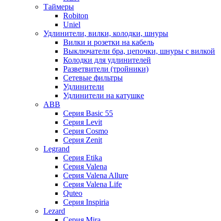
Таймеры
Robiton
Uniel
Удлинители, вилки, колодки, шнуры
Вилки и розетки на кабель
Выключатели бра, цепочки, шнуры с вилкой
Колодки для удлинителей
Разветвители (тройники)
Сетевые фильтры
Удлинители
Удлинители на катушке
ABB
Серия Basic 55
Серия Levit
Серия Cosmo
Серия Zenit
Legrand
Серия Etika
Серия Valena
Серия Valena Allure
Серия Valena Life
Quteo
Серия Inspiria
Lezard
Серия Mira