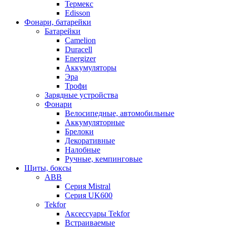
Термекс
Edisson
Фонари, батарейки
Батарейки
Camelion
Duracell
Energizer
Аккумуляторы
Эра
Трофи
Зарядные устройства
Фонари
Велосипедные, автомобильные
Аккумуляторные
Брелоки
Декоративные
Налобные
Ручные, кемпинговые
Щиты, боксы
ABB
Серия Mistral
Серия UK600
Tekfor
Аксессуары Tekfor
Встраиваемые