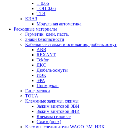
Т-0,66
ТОП-0,66
ТТЭ
КЭАЗ
Модульная автоматика
Расходные материалы
Герметик, клей, паста.
Знаки безопасности
Кабельные стяжки и основания, дюбель-хомут
ABB
REXANT
Tekfor
ДКС
Дюбель-хомуты
ИЭК
ЭРА
Промрукав
Гипс, мешки
TOUA
Клеммные зажимы, сжимы
Зажим винтовой ЗВИ
Зажим винтовой ЗНИ
Клеммы силовые
Сжим (орех)
Клеммы, соединители WAGO, 3M, ИЭК