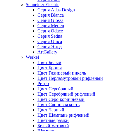
Schneider Electric
Серия Atlas Design
Серия Blanca
Серия Glossa
Серия Merten
Серия Odace
Серия Sedna
Серия Unica
Серия Этюд
ArtGallery
Werkel
Цвет Белый
Цвет Бронза
Цвет Глянцевый никель
Цвет Перламутровый рифленый
Ретро
Цвет Серебряный
Цвет Серебряный рифленый
Цвет Серо-коричневый
Цвет Слоновая кость
Цвет Черный
Цвет Шампань рифленый
Цветные рамки
Белый матовый
Шампань