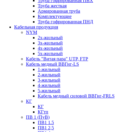
Труба гофрированная ПВХ
Труба жесткая
Армированная труба
Комплектующие
Труба гофрированная ПНД
Кабельная продукция
NYM
2х-жильный
3х-жильный
4х-жильный
5х-жильный
Кабель "Витая пара" UTP, FTP
Кабель медный ВВГнг-LS
1-жильный
2-жильный
3-жильный
4-жильный
5-жильный
Кабель медный силовой ВВГнг-FRLS
КГ
КГ
КГтп
ПВ 1 (ПуВ)
ПВ1 1.5
ПВ1 2,5