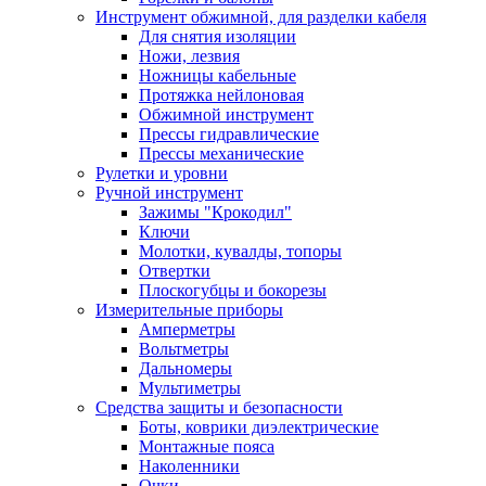
Инструмент обжимной, для разделки кабеля
Для снятия изоляции
Ножи, лезвия
Ножницы кабельные
Протяжка нейлоновая
Обжимной инструмент
Прессы гидравлические
Прессы механические
Рулетки и уровни
Ручной инструмент
Зажимы "Крокодил"
Ключи
Молотки, кувалды, топоры
Отвертки
Плоскогубцы и бокорезы
Измерительные приборы
Амперметры
Вольтметры
Дальномеры
Мультиметры
Средства защиты и безопасности
Боты, коврики диэлектрические
Монтажные пояса
Наколенники
Очки