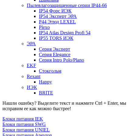
Пылевлагозащищенные серии IP44-66
IP54 Форс ИЭК
IP54 Эксперт ЭРА
P44 Этюд LEXEL
Plexo
IP54 Atlas Design Profi 54
IP55 TORS ИЭК
ЭРА
Серия Эксперт
Серия Elegance
Серия Intro Polo/Plano
EKF
Стокгольм
Rexant
Happy
ИЭК
BRITE
Нашли ошибку? Выделите текст и нажмите Ctrl + Enter, мы
исправим ее как можно быстрее!
Блоки питания IEK
Блоки питания SWG
Блоки питания UNIEL
Блоки питания Apeyron