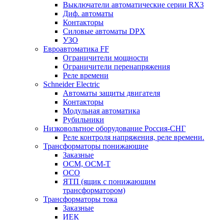
Выключатели автоматические серии RX3
Диф. автоматы
Контакторы
Силовые автоматы DPX
УЗО
Евроавтоматика FF
Ограничители мощности
Ограничители перенапряжения
Реле времени
Schneider Electric
Автоматы защиты двигателя
Контакторы
Модульная автоматика
Рубильники
Низковольтное оборудование Россия-СНГ
Реле контроля напряжения, реле времени.
Трансформаторы понижающие
Заказные
ОСМ, ОСМ-Т
ОСО
ЯТП (ящик с понижающим
трансформатором)
Трансформаторы тока
Заказные
ИЕК