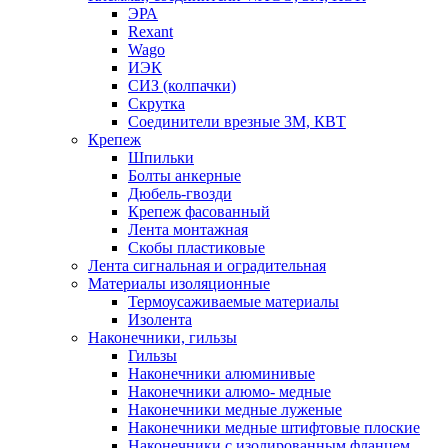
ЭРА
Rexant
Wago
ИЭК
СИЗ (колпачки)
Скрутка
Соединители врезные 3M, КВТ
Крепеж
Шпильки
Болты анкерные
Дюбель-гвозди
Крепеж фасованный
Лента монтажная
Скобы пластиковые
Лента сигнальная и оградительная
Материалы изоляционные
Термоусаживаемые матeриалы
Изолента
Наконечники, гильзы
Гильзы
Наконечники алюминивые
Наконечники алюмо- медные
Наконечники медные луженые
Наконечники медные штифтовые плоские
Наконечники с изолированным фланцем