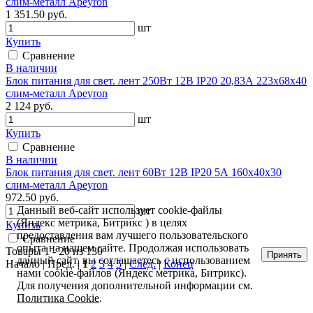
слим-металл Apeyron
1 351.50 руб.
шт
Купить
Сравнение
В наличии
Блок питания для свет. лент 250Вт 12В IP20 20,83А 223х68х40
слим-металл Apeyron
2 124 руб.
шт
Купить
Сравнение
В наличии
Блок питания для свет. лент 60Вт 12В IP20 5А 160х40х30
слим-металл Apeyron
972.50 руб.
Данный веб-сайт использует cookie-файлы
шт
(Яндекс метрика, Битрикс ) в целях
Купить
предоставления вам лучшего пользовательского
Сравнение
опыта на нашем сайте. Продолжая использовать
Товары 1 - 20 из 130
Принять
данный сайт, вы соглашаетесь с использованием
Начало | Пред. |
1
2
3
4
5
|
След.
|
Конец
нами cookie-файлов (Яндекс метрика, Битрикс).
Для получения дополнительной информации см.
Политика Cookie
.