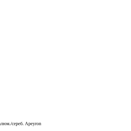
алюм./сереб. Apeyron