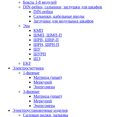
Боксы 1-8 модулей
DIN-рейки, сальники, заглушки для шкафов
DIN-рейки
Сальники, кабельные вводы
Заглушки для модульных шкафов
Эра
КМП
ЩМП, ЩМП-П
ЩРВ, ЩВР-П
ЩРН, ЩРН-П
ЩУ
ЩУРН
ЩЭ
EKF
Электросчетчики
1-фазные
Матрица (smart)
Меркурий
Энергомера
3-фазные
Матрица (smart)
Меркурий
Энергомера
Электроустановочные изделия
Силовые вилки, разъемы