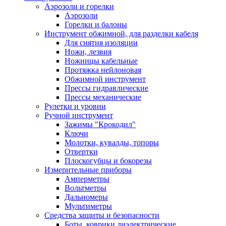
Аэрозоли и горелки
Аэрозоли
Горелки и балоны
Инструмент обжимной, для разделки кабеля
Для снятия изоляции
Ножи, лезвия
Ножницы кабельные
Протяжка нейлоновая
Обжимной инструмент
Прессы гидравлические
Прессы механические
Рулетки и уровни
Ручной инструмент
Зажимы "Крокодил"
Ключи
Молотки, кувалды, топоры
Отвертки
Плоскогубцы и бокорезы
Измерительные приборы
Амперметры
Вольтметры
Дальномеры
Мультиметры
Средства защиты и безопасности
Боты, коврики диэлектрические