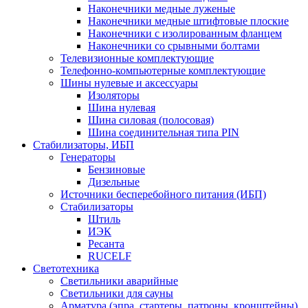
Наконечники медные луженые
Наконечники медные штифтовые плоские
Наконечники с изолированным фланцем
Наконечники со срывными болтами
Телевизионные комплектующие
Телефонно-компьютерные комплектующие
Шины нулевые и аксессуары
Изоляторы
Шина нулевая
Шина силовая (полосовая)
Шина соединительная типа PIN
Стабилизаторы, ИБП
Генераторы
Бензиновые
Дизельные
Источники бесперебойного питания (ИБП)
Стабилизаторы
Штиль
ИЭК
Ресанта
RUCELF
Светотехника
Светильники аварийные
Светильники для сауны
Арматура (эпра, стартеры, патроны, кронштейны)