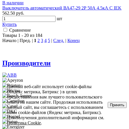
В наличии
Выключатель автоматический ВА47-29 2Р 50А 4.5кА С IEK
562.50 руб.
шт
Купить
Сравнение
Товары 1 - 20 из 184
Начало | Пред. |
1
2
3
4
5
|
След.
|
Конец
Производители
Данный веб-сайт использует cookie-файлы
(Яндекс метрика, Битрикс ) в целях
предоставления вам лучшего пользовательского
опыта на нашем сайте. Продолжая использовать
Принять
данный сайт, вы соглашаетесь с использованием
нами cookie-файлов (Яндекс метрика, Битрикс).
Для получения дополнительной информации см.
Политика Cookie
.