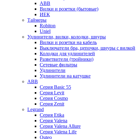
ABB
Вилки и розетки (бытовые)
ИЕК
Таймеры
Robiton
Uniel
Удлинители, вилки, колодки, шнуры
Вилки и розетки на кабель
Выключатели бра, цепочки, шнуры с вилкой
Колодки для удлинителей
Разветвители (тройники)
Сетевые фильтры
Удлинители
Удлинители на катушке
ABB
Серия Basic 55
Серия Levit
Серия Cosmo
Серия Zenit
Legrand
Серия Etika
Серия Valena
Серия Valena Allure
Серия Valena Life
Quteo