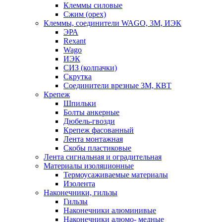
Клеммы силовые
Сжим (орех)
Клеммы, соединители WAGO, 3M, ИЭК
ЭРА
Rexant
Wago
ИЭК
СИЗ (колпачки)
Скрутка
Соединители врезные 3M, КВТ
Крепеж
Шпильки
Болты анкерные
Дюбель-гвозди
Крепеж фасованный
Лента монтажная
Скобы пластиковые
Лента сигнальная и оградительная
Материалы изоляционные
Термоусаживаемые матeриалы
Изолента
Наконечники, гильзы
Гильзы
Наконечники алюминивые
Наконечники алюмо- медные