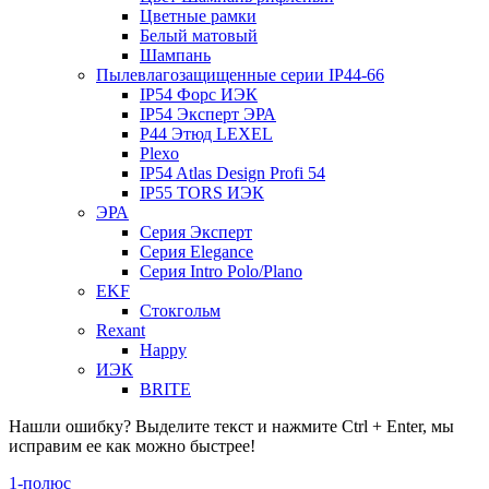
Цветные рамки
Белый матовый
Шампань
Пылевлагозащищенные серии IP44-66
IP54 Форс ИЭК
IP54 Эксперт ЭРА
P44 Этюд LEXEL
Plexo
IP54 Atlas Design Profi 54
IP55 TORS ИЭК
ЭРА
Серия Эксперт
Серия Elegance
Серия Intro Polo/Plano
EKF
Стокгольм
Rexant
Happy
ИЭК
BRITE
Нашли ошибку? Выделите текст и нажмите Ctrl + Enter, мы
исправим ее как можно быстрее!
1-полюс