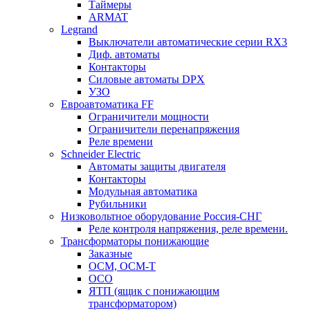
Таймеры
ARMAT
Legrand
Выключатели автоматические серии RX3
Диф. автоматы
Контакторы
Силовые автоматы DPX
УЗО
Евроавтоматика FF
Ограничители мощности
Ограничители перенапряжения
Реле времени
Schneider Electric
Автоматы защиты двигателя
Контакторы
Модульная автоматика
Рубильники
Низковольтное оборудование Россия-СНГ
Реле контроля напряжения, реле времени.
Трансформаторы понижающие
Заказные
ОСМ, ОСМ-Т
ОСО
ЯТП (ящик с понижающим
трансформатором)