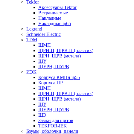
Tekfor
Аксессуары Tekfor
Встраиваемые
Накладные
Накладные ip65
Legrand
Schneider Electric
TDM
ЩМП
ЩРН-П, ЩРВ-П (пластик)
ЩРН, ЩРВ (металл)
ЩУ
ЩУРН, ЩУРВ
ИЭК
Корпуса КМПн ip55
Корпуса ПР
ЩМП
ЩРН-П, ЩРВ-П (пластик)
ЩРН, ЩРВ (металл)
ЩУ
ЩУРН, ЩУРВ
ЩЭ
Замки для щитов
TEKFOR-IEK
Бзумы, оболочки, панели