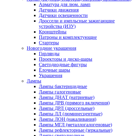
Арматура для люм. ламп
Датчики движения
Датчики освещенности
Дроссели и импльсные зажигающие
устройства (ИЗУ)
Кронштейны
Патроны и комплектующие
Стартеры
Новогодние украшения
Гирлянды
Проекторы и диско-шары
Светодиодные фигуры
Ёлочные шары
Украшения
Лампы
Лампы бактерицидные
Лампы галогеновые
Лампы ДНАТ (натриевые)
Лампы ДРВ (прямого включения)
Лампы ДРЛ (дроссельные)
Лампы ЛЛ (люминесцентные)
Лампы ЛОН (накаливания)
Лампы МГЛ (металлогалогеновые)
Лампы рефлекторные (зеркальные)
Лампы светодиодные