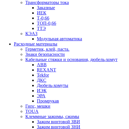
Трансформаторы тока
Заказные
ИЕК
Т-0,66
ТОП-0,66
ТТЭ
КЭАЗ
Модульная автоматика
Расходные материалы
Герметик, клей, паста.
Знаки безопасности
Кабельные стяжки и основания, дюбель-хомут
ABB
REXANT
Tekfor
ДКС
Дюбель-хомуты
ИЭК
ЭРА
Промрукав
Гипс, мешки
TOUA
Клеммные зажимы, сжимы
Зажим винтовой ЗВИ
Зажим винтовой ЗНИ