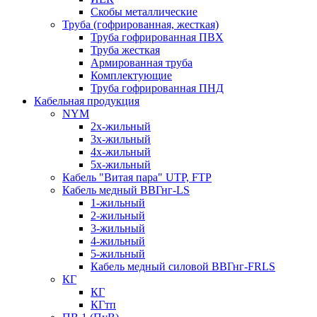
Скобы металлические
Труба (гофрированная, жесткая)
Труба гофрированная ПВХ
Труба жесткая
Армированная труба
Комплектующие
Труба гофрированная ПНД
Кабельная продукция
NYM
2х-жильный
3х-жильный
4х-жильный
5х-жильный
Кабель "Витая пара" UTP, FTP
Кабель медный ВВГнг-LS
1-жильный
2-жильный
3-жильный
4-жильный
5-жильный
Кабель медный силовой ВВГнг-FRLS
КГ
КГ
КГтп