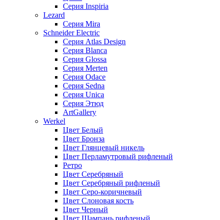
Серия Inspiria
Lezard
Серия Mira
Schneider Electric
Серия Atlas Design
Серия Blanca
Серия Glossa
Серия Merten
Серия Odace
Серия Sedna
Серия Unica
Серия Этюд
ArtGallery
Werkel
Цвет Белый
Цвет Бронза
Цвет Глянцевый никель
Цвет Перламутровый рифленый
Ретро
Цвет Серебряный
Цвет Серебряный рифленый
Цвет Серо-коричневый
Цвет Слоновая кость
Цвет Черный
Цвет Шампань рифленый