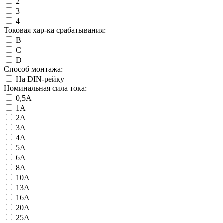
2
3
4
Токовая хар-ка срабатывания:
B
C
D
Способ монтажа:
На DIN-рейку
Номинальная сила тока:
0,5А
1А
2А
3А
4А
5А
6А
8А
10А
13А
16А
20А
25А