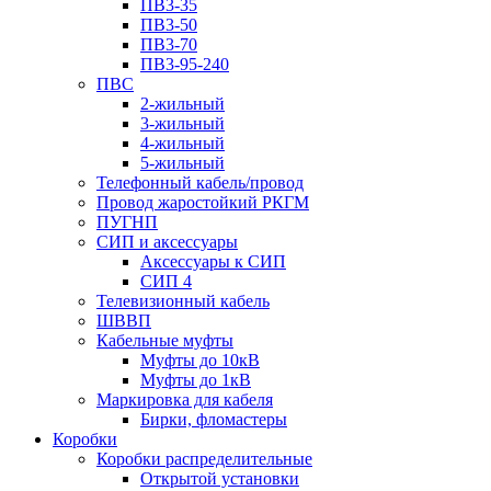
ПВ3-35
ПВ3-50
ПВ3-70
ПВ3-95-240
ПВС
2-жильный
3-жильный
4-жильный
5-жильный
Телефонный кабель/провод
Провод жаростойкий РКГМ
ПУГНП
СИП и аксессуары
Аксессуары к СИП
СИП 4
Телевизионный кабель
ШВВП
Кабельные муфты
Муфты до 10кВ
Муфты до 1кВ
Маркировка для кабеля
Бирки, фломастеры
Коробки
Коробки распределительные
Открытой установки