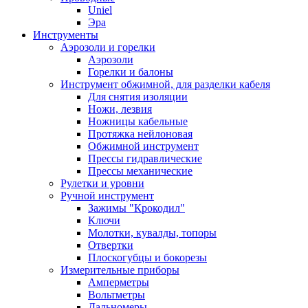
Uniel
Эра
Инструменты
Аэрозоли и горелки
Аэрозоли
Горелки и балоны
Инструмент обжимной, для разделки кабеля
Для снятия изоляции
Ножи, лезвия
Ножницы кабельные
Протяжка нейлоновая
Обжимной инструмент
Прессы гидравлические
Прессы механические
Рулетки и уровни
Ручной инструмент
Зажимы "Крокодил"
Ключи
Молотки, кувалды, топоры
Отвертки
Плоскогубцы и бокорезы
Измерительные приборы
Амперметры
Вольтметры
Дальномеры