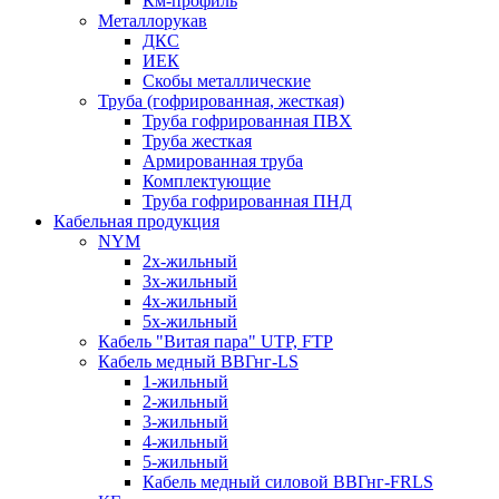
Км-профиль
Металлорукав
ДКС
ИЕК
Скобы металлические
Труба (гофрированная, жесткая)
Труба гофрированная ПВХ
Труба жесткая
Армированная труба
Комплектующие
Труба гофрированная ПНД
Кабельная продукция
NYM
2х-жильный
3х-жильный
4х-жильный
5х-жильный
Кабель "Витая пара" UTP, FTP
Кабель медный ВВГнг-LS
1-жильный
2-жильный
3-жильный
4-жильный
5-жильный
Кабель медный силовой ВВГнг-FRLS