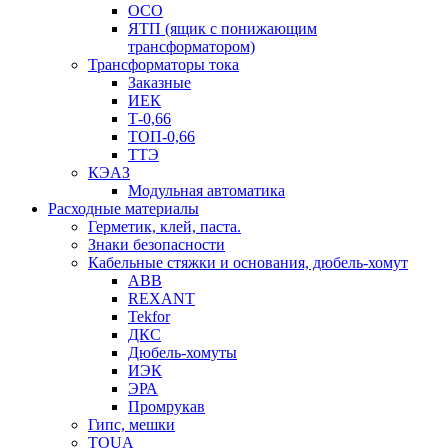
ОСО
ЯТП (ящик с понижающим
трансформатором)
Трансформаторы тока
Заказные
ИЕК
Т-0,66
ТОП-0,66
ТТЭ
КЭАЗ
Модульная автоматика
Расходные материалы
Герметик, клей, паста.
Знаки безопасности
Кабельные стяжки и основания, дюбель-хомут
ABB
REXANT
Tekfor
ДКС
Дюбель-хомуты
ИЭК
ЭРА
Промрукав
Гипс, мешки
TOUA