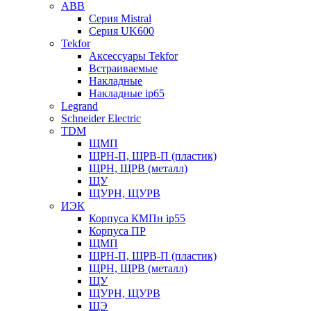
ABB
Серия Mistral
Серия UK600
Tekfor
Аксессуары Tekfor
Встраиваемые
Накладные
Накладные ip65
Legrand
Schneider Electric
TDM
ЩМП
ЩРН-П, ЩРВ-П (пластик)
ЩРН, ЩРВ (металл)
ЩУ
ЩУРН, ЩУРВ
ИЭК
Корпуса КМПн ip55
Корпуса ПР
ЩМП
ЩРН-П, ЩРВ-П (пластик)
ЩРН, ЩРВ (металл)
ЩУ
ЩУРН, ЩУРВ
ЩЭ