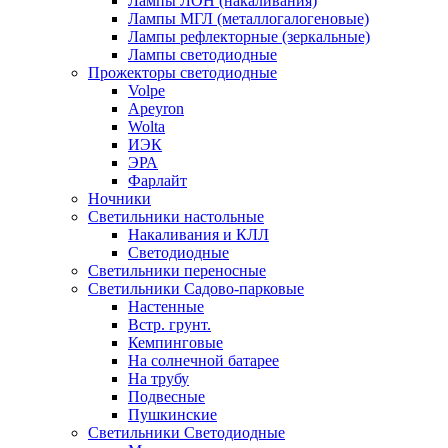
Лампы ЛОН (накаливания)
Лампы МГЛ (металлогалогеновые)
Лампы рефлекторные (зеркальные)
Лампы светодиодные
Прожекторы светодиодные
Volpe
Apeyron
Wolta
ИЭК
ЭРА
Фарлайт
Ночники
Светильники настольные
Накаливания и КЛЛ
Светодиодные
Светильники переносные
Светильники Садово-парковые
Настенные
Встр. грунт.
Кемпинговые
На солнечной батарее
На трубу
Подвесные
Пушкинские
Светильники Светодиодные