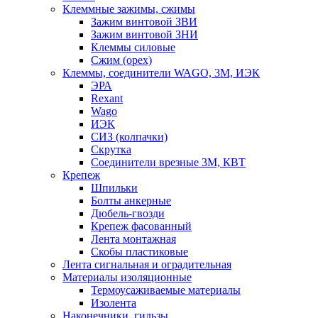
Клеммные зажимы, сжимы
Зажим винтовой ЗВИ
Зажим винтовой ЗНИ
Клеммы силовые
Сжим (орех)
Клеммы, соединители WAGO, 3M, ИЭК
ЭРА
Rexant
Wago
ИЭК
СИЗ (колпачки)
Скрутка
Соединители врезные 3M, КВТ
Крепеж
Шпильки
Болты анкерные
Дюбель-гвозди
Крепеж фасованный
Лента монтажная
Скобы пластиковые
Лента сигнальная и оградительная
Материалы изоляционные
Термоусаживаемые матeриалы
Изолента
Наконечники, гильзы