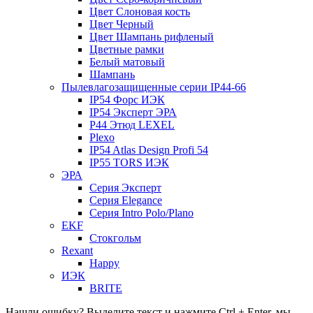
Цвет Слоновая кость
Цвет Черный
Цвет Шампань рифленый
Цветные рамки
Белый матовый
Шампань
Пылевлагозащищенные серии IP44-66
IP54 Форс ИЭК
IP54 Эксперт ЭРА
P44 Этюд LEXEL
Plexo
IP54 Atlas Design Profi 54
IP55 TORS ИЭК
ЭРА
Серия Эксперт
Серия Elegance
Серия Intro Polo/Plano
EKF
Стокгольм
Rexant
Happy
ИЭК
BRITE
Нашли ошибку? Выделите текст и нажмите Ctrl + Enter, мы