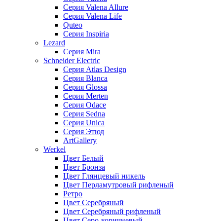
Серия Valena Allure
Серия Valena Life
Quteo
Серия Inspiria
Lezard
Серия Mira
Schneider Electric
Серия Atlas Design
Серия Blanca
Серия Glossa
Серия Merten
Серия Odace
Серия Sedna
Серия Unica
Серия Этюд
ArtGallery
Werkel
Цвет Белый
Цвет Бронза
Цвет Глянцевый никель
Цвет Перламутровый рифленый
Ретро
Цвет Серебряный
Цвет Серебряный рифленый
Цвет Серо-коричневый