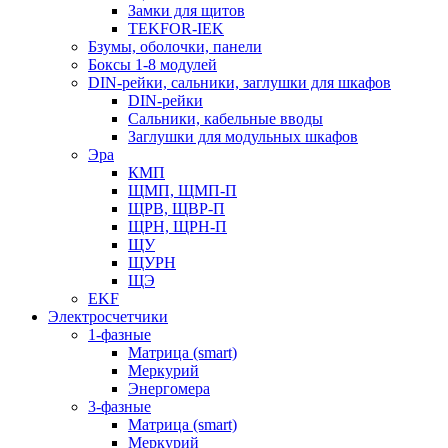
Замки для щитов
TEKFOR-IEK
Бзумы, оболочки, панели
Боксы 1-8 модулей
DIN-рейки, сальники, заглушки для шкафов
DIN-рейки
Сальники, кабельные вводы
Заглушки для модульных шкафов
Эра
КМП
ЩМП, ЩМП-П
ЩРВ, ЩВР-П
ЩРН, ЩРН-П
ЩУ
ЩУРН
ЩЭ
EKF
Электросчетчики
1-фазные
Матрица (smart)
Меркурий
Энергомера
3-фазные
Матрица (smart)
Меркурий