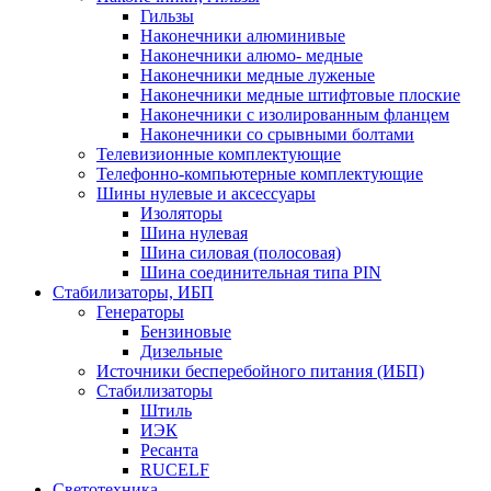
Гильзы
Наконечники алюминивые
Наконечники алюмо- медные
Наконечники медные луженые
Наконечники медные штифтовые плоские
Наконечники с изолированным фланцем
Наконечники со срывными болтами
Телевизионные комплектующие
Телефонно-компьютерные комплектующие
Шины нулевые и аксессуары
Изоляторы
Шина нулевая
Шина силовая (полосовая)
Шина соединительная типа PIN
Стабилизаторы, ИБП
Генераторы
Бензиновые
Дизельные
Источники бесперебойного питания (ИБП)
Стабилизаторы
Штиль
ИЭК
Ресанта
RUCELF
Светотехника