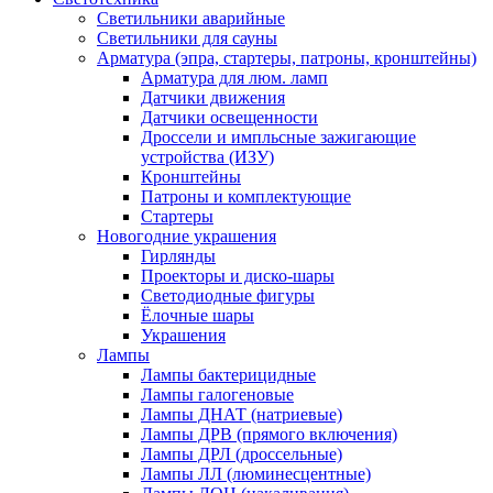
Светильники аварийные
Светильники для сауны
Арматура (эпра, стартеры, патроны, кронштейны)
Арматура для люм. ламп
Датчики движения
Датчики освещенности
Дроссели и импльсные зажигающие
устройства (ИЗУ)
Кронштейны
Патроны и комплектующие
Стартеры
Новогодние украшения
Гирлянды
Проекторы и диско-шары
Светодиодные фигуры
Ёлочные шары
Украшения
Лампы
Лампы бактерицидные
Лампы галогеновые
Лампы ДНАТ (натриевые)
Лампы ДРВ (прямого включения)
Лампы ДРЛ (дроссельные)
Лампы ЛЛ (люминесцентные)