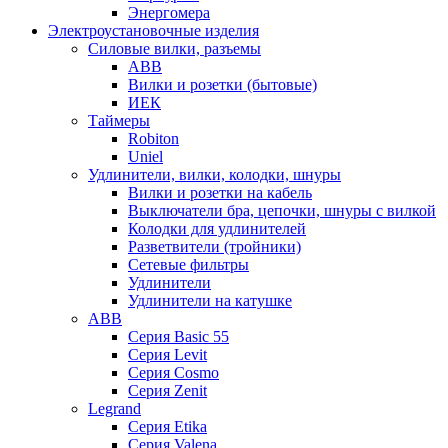
Энергомера
Электроустановочные изделия
Силовые вилки, разъемы
ABB
Вилки и розетки (бытовые)
ИЕК
Таймеры
Robiton
Uniel
Удлинители, вилки, колодки, шнуры
Вилки и розетки на кабель
Выключатели бра, цепочки, шнуры с вилкой
Колодки для удлинителей
Разветвители (тройники)
Сетевые фильтры
Удлинители
Удлинители на катушке
ABB
Серия Basic 55
Серия Levit
Серия Cosmo
Серия Zenit
Legrand
Серия Etika
Серия Valena