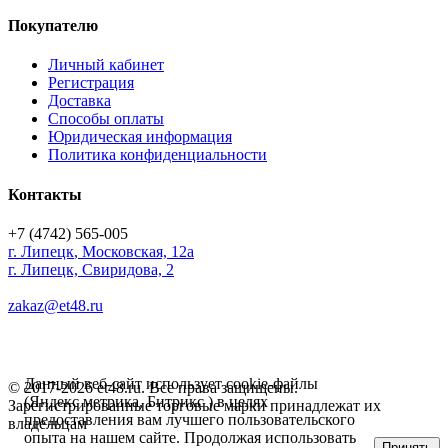
Покупателю
Личный кабинет
Регистрация
Доставка
Способы оплаты
Юридическая информация
Политика конфиденциальности
Контакты
+7 (4742) 565-005
г.
Липецк
,
Московская, 12а
г. Липецк, Свиридова, 2
zakaz@et48.ru
Данный веб-сайт использует cookie-файлы
© 2017-2026 et48.ru. Все права защищены.
(Яндекс метрика, Битрикс ) в целях
Зарегистрированные торговые марки принадлежат их
предоставления вам лучшего пользовательского
владельцам
опыта на нашем сайте. Продолжая использовать
Принять