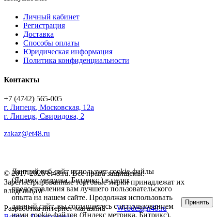
Личный кабинет
Регистрация
Доставка
Способы оплаты
Юридическая информация
Политика конфиденциальности
Контакты
+7 (4742) 565-005
г.
Липецк
,
Московская, 12а
г. Липецк, Свиридова, 2
zakaz@et48.ru
Данный веб-сайт использует cookie-файлы
© 2017-2026 et48.ru. Все права защищены.
(Яндекс метрика, Битрикс ) в целях
Зарегистрированные торговые марки принадлежат их
предоставления вам лучшего пользовательского
владельцам
опыта на нашем сайте. Продолжая использовать
Принять
данный сайт, вы соглашаетесь с использованием
Разработка интернет-магазина —
Webdesign48.ru
нами cookie-файлов (Яндекс метрика, Битрикс).
Войти
Регистрация