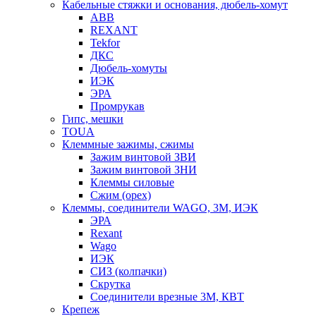
Кабельные стяжки и основания, дюбель-хомут
ABB
REXANT
Tekfor
ДКС
Дюбель-хомуты
ИЭК
ЭРА
Промрукав
Гипс, мешки
TOUA
Клеммные зажимы, сжимы
Зажим винтовой ЗВИ
Зажим винтовой ЗНИ
Клеммы силовые
Сжим (орех)
Клеммы, соединители WAGO, 3M, ИЭК
ЭРА
Rexant
Wago
ИЭК
СИЗ (колпачки)
Скрутка
Соединители врезные 3M, КВТ
Крепеж