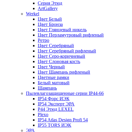
Серия Этюд
ArtGallery
Werkel
Цвет Белый
Цвет Бронза
Цвет Глянцевый никель
Цвет Перламутровый рифленый
Ретро
Цвет Серебряный
Цвет Серебряный рифленый
Цвет Серо-коричневый
Цвет Слоновая кость
Цвет Черный
Цвет Шампань рифленый
Цветные рамки
Белый матовый
Шампань
Пылевлагозащищенные серии IP44-66
IP54 Форс ИЭК
IP54 Эксперт ЭРА
P44 Этюд LEXEL
Plexo
IP54 Atlas Design Profi 54
IP55 TORS ИЭК
ЭРА