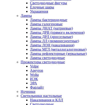
Светодиодные фигуры
Ёлочные шары
Украшения
Лампы
Лампы бактерицидные
Лампы галогеновые
Лампы ДНАТ (натриевые)
Лампы ДРВ (прямого включения)
Лампы ДРЛ (дроссельные)
Лампы ЛЛ (люминесцентные)
Лампы ЛОН (накаливания)
Лампы МГЛ (металлогалогеновые)
Лампы рефлекторные (зеркальные)
Лампы светодиодные
Прожекторы светодиодные
Volpe
Apeyron
Wolta
ИЭК
ЭРА
Фарлайт
Ночники
Светильники настольные
Накаливания и КЛЛ
Светодиодные