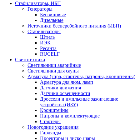
Стабилизаторы, ИБП
Генераторы
Бензиновые
Дизельные
Источники бесперебойного питания (ИБП)
Стабилизаторы
Штиль
ИЭК
Ресанта
RUCELF
Светотехника
Светильники аварийные
Светильники для сауны
Арматура (эпра, стартеры, патроны, кронштейны)
Арматура для люм. ламп
Датчики движения
Датчики освещенности
Дроссели и импльсные зажигающие
устройства (ИЗУ)
Кронштейны
Патроны и комплектующие
Стартеры
Новогодние украшения
Гирлянды
Проекторы и диско-шары