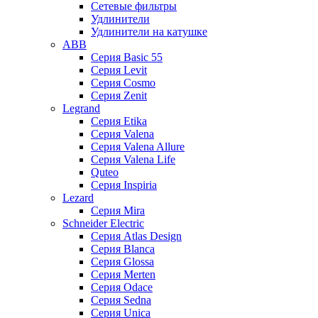
Сетевые фильтры
Удлинители
Удлинители на катушке
ABB
Серия Basic 55
Серия Levit
Серия Cosmo
Серия Zenit
Legrand
Серия Etika
Серия Valena
Серия Valena Allure
Серия Valena Life
Quteo
Серия Inspiria
Lezard
Серия Mira
Schneider Electric
Серия Atlas Design
Серия Blanca
Серия Glossa
Серия Merten
Серия Odace
Серия Sedna
Серия Unica