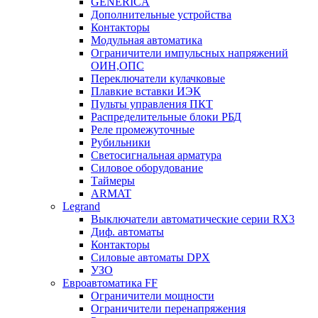
GENERICA
Дополнительные устройства
Контакторы
Модульная автоматика
Ограничители импульсных напряжений
ОИН,ОПС
Переключатели кулачковые
Плавкие вставки ИЭК
Пульты управления ПКТ
Распределительные блоки РБД
Реле промежуточные
Рубильники
Светосигнальная арматура
Силовое оборудование
Таймеры
ARMAT
Legrand
Выключатели автоматические серии RX3
Диф. автоматы
Контакторы
Силовые автоматы DPX
УЗО
Евроавтоматика FF
Ограничители мощности
Ограничители перенапряжения