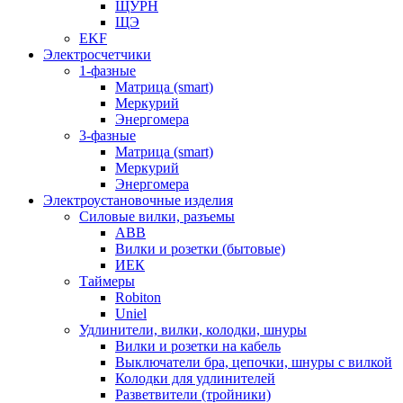
ЩУРН
ЩЭ
EKF
Электросчетчики
1-фазные
Матрица (smart)
Меркурий
Энергомера
3-фазные
Матрица (smart)
Меркурий
Энергомера
Электроустановочные изделия
Силовые вилки, разъемы
ABB
Вилки и розетки (бытовые)
ИЕК
Таймеры
Robiton
Uniel
Удлинители, вилки, колодки, шнуры
Вилки и розетки на кабель
Выключатели бра, цепочки, шнуры с вилкой
Колодки для удлинителей
Разветвители (тройники)