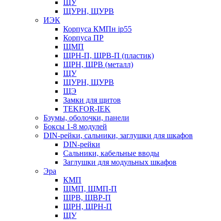
ЩУ
ЩУРН, ЩУРВ
ИЭК
Корпуса КМПн ip55
Корпуса ПР
ЩМП
ЩРН-П, ЩРВ-П (пластик)
ЩРН, ЩРВ (металл)
ЩУ
ЩУРН, ЩУРВ
ЩЭ
Замки для щитов
TEKFOR-IEK
Бзумы, оболочки, панели
Боксы 1-8 модулей
DIN-рейки, сальники, заглушки для шкафов
DIN-рейки
Сальники, кабельные вводы
Заглушки для модульных шкафов
Эра
КМП
ЩМП, ЩМП-П
ЩРВ, ЩВР-П
ЩРН, ЩРН-П
ЩУ