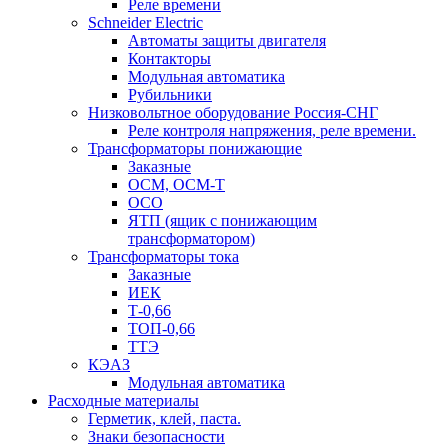
Реле времени
Schneider Electric
Автоматы защиты двигателя
Контакторы
Модульная автоматика
Рубильники
Низковольтное оборудование Россия-СНГ
Реле контроля напряжения, реле времени.
Трансформаторы понижающие
Заказные
ОСМ, ОСМ-Т
ОСО
ЯТП (ящик с понижающим
трансформатором)
Трансформаторы тока
Заказные
ИЕК
Т-0,66
ТОП-0,66
ТТЭ
КЭАЗ
Модульная автоматика
Расходные материалы
Герметик, клей, паста.
Знаки безопасности