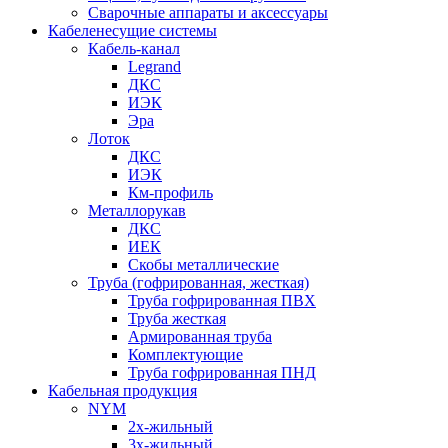
Сварочные аппараты и аксессуары
Кабеленесущие системы
Кабель-канал
Legrand
ДКС
ИЭК
Эра
Лоток
ДКС
ИЭК
Км-профиль
Металлорукав
ДКС
ИЕК
Скобы металлические
Труба (гофрированная, жесткая)
Труба гофрированная ПВХ
Труба жесткая
Армированная труба
Комплектующие
Труба гофрированная ПНД
Кабельная продукция
NYM
2х-жильный
3х-жильный