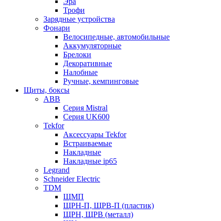
Эра
Трофи
Зарядные устройства
Фонари
Велосипедные, автомобильные
Аккумуляторные
Брелоки
Декоративные
Налобные
Ручные, кемпинговые
Щиты, боксы
ABB
Серия Mistral
Серия UK600
Tekfor
Аксессуары Tekfor
Встраиваемые
Накладные
Накладные ip65
Legrand
Schneider Electric
TDM
ЩМП
ЩРН-П, ЩРВ-П (пластик)
ЩРН, ЩРВ (металл)