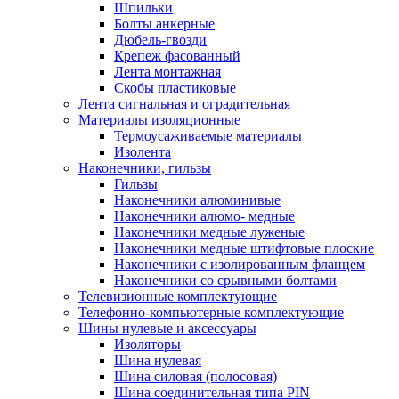
Шпильки
Болты анкерные
Дюбель-гвозди
Крепеж фасованный
Лента монтажная
Скобы пластиковые
Лента сигнальная и оградительная
Материалы изоляционные
Термоусаживаемые матeриалы
Изолента
Наконечники, гильзы
Гильзы
Наконечники алюминивые
Наконечники алюмо- медные
Наконечники медные луженые
Наконечники медные штифтовые плоские
Наконечники с изолированным фланцем
Наконечники со срывными болтами
Телевизионные комплектующие
Телефонно-компьютерные комплектующие
Шины нулевые и аксессуары
Изоляторы
Шина нулевая
Шина силовая (полосовая)
Шина соединительная типа PIN