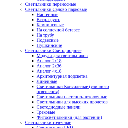
Светильники переносные
Светильники Садово-парковые
Настенные
Встр. грунт.
Кемпинговые
На солнечной батарее
На трубу
Подвесные
Пушкинские
Светильники Светодиодные
Модули для светильников
Аналог 2х18
Аналог 2х36
Аналог 4х18
Архитектурная подсветка
Линейные
Светильники Консольные (уличного
освещения)
Светильники настенно-потолочные
Светильники для высоких пролетов
Светодиодные панели
Трековые
Фитосветильники (для растений)
Светильники точечные
Светильники LED