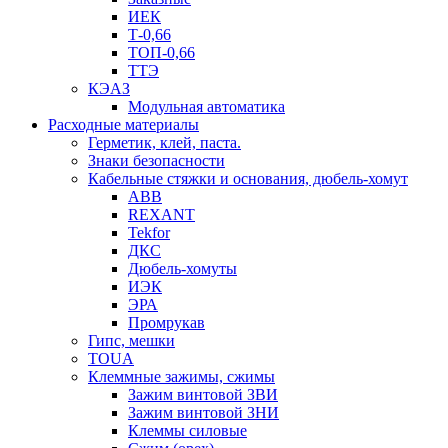
ИЕК
Т-0,66
ТОП-0,66
ТТЭ
КЭАЗ
Модульная автоматика
Расходные материалы
Герметик, клей, паста.
Знаки безопасности
Кабельные стяжки и основания, дюбель-хомут
ABB
REXANT
Tekfor
ДКС
Дюбель-хомуты
ИЭК
ЭРА
Промрукав
Гипс, мешки
TOUA
Клеммные зажимы, сжимы
Зажим винтовой ЗВИ
Зажим винтовой ЗНИ
Клеммы силовые