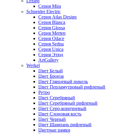
Lezard
Серия Mira
Schneider Electric
Серия Atlas Design
Серия Blanca
Серия Glossa
Серия Merten
Серия Odace
Серия Sedna
Серия Unica
Серия Этюд
ArtGallery
Werkel
Цвет Белый
Цвет Бронза
Цвет Глянцевый никель
Цвет Перламутровый рифленый
Ретро
Цвет Серебряный
Цвет Серебряный рифленый
Цвет Серо-коричневый
Цвет Слоновая кость
Цвет Черный
Цвет Шампань рифленый
Цветные рамки