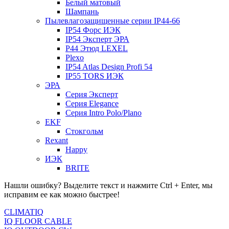
Белый матовый
Шампань
Пылевлагозащищенные серии IP44-66
IP54 Форс ИЭК
IP54 Эксперт ЭРА
P44 Этюд LEXEL
Plexo
IP54 Atlas Design Profi 54
IP55 TORS ИЭК
ЭРА
Серия Эксперт
Серия Elegance
Серия Intro Polo/Plano
EKF
Стокгольм
Rexant
Happy
ИЭК
BRITE
Нашли ошибку? Выделите текст и нажмите Ctrl + Enter, мы
исправим ее как можно быстрее!
CLIMATIQ
IQ FLOOR CABLE