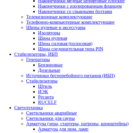
Наконечники медные штифтовые плоские
Наконечники с изолированным фланцем
Наконечники со срывными болтами
Телевизионные комплектующие
Телефонно-компьютерные комплектующие
Шины нулевые и аксессуары
Изоляторы
Шина нулевая
Шина силовая (полосовая)
Шина соединительная типа PIN
Стабилизаторы, ИБП
Генераторы
Бензиновые
Дизельные
Источники бесперебойного питания (ИБП)
Стабилизаторы
Штиль
ИЭК
Ресанта
RUCELF
Светотехника
Светильники аварийные
Светильники для сауны
Арматура (эпра, стартеры, патроны, кронштейны)
Арматура для люм. ламп