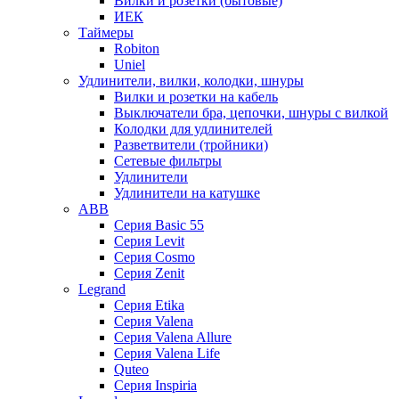
Вилки и розетки (бытовые)
ИЕК
Таймеры
Robiton
Uniel
Удлинители, вилки, колодки, шнуры
Вилки и розетки на кабель
Выключатели бра, цепочки, шнуры с вилкой
Колодки для удлинителей
Разветвители (тройники)
Сетевые фильтры
Удлинители
Удлинители на катушке
ABB
Серия Basic 55
Серия Levit
Серия Cosmo
Серия Zenit
Legrand
Серия Etika
Серия Valena
Серия Valena Allure
Серия Valena Life
Quteo
Серия Inspiria