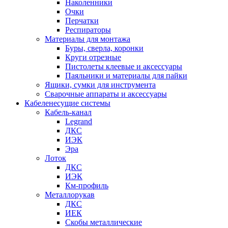
Наколенники
Очки
Перчатки
Респираторы
Материалы для монтажа
Буры, сверла, коронки
Круги отрезные
Пистолеты клеевые и аксессуары
Паяльники и материалы для пайки
Ящики, сумки для инструмента
Сварочные аппараты и аксессуары
Кабеленесущие системы
Кабель-канал
Legrand
ДКС
ИЭК
Эра
Лоток
ДКС
ИЭК
Км-профиль
Металлорукав
ДКС
ИЕК
Скобы металлические