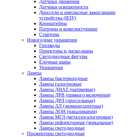
Датчики движения
Датчики освещенности
Дроссели и импльсные зажигающие
устройства (ИЗУ)
Кронштейны
Патроны и комплектующие
Стартеры
Новогодние украшения
Гирлянды
Проекторы и диско-шары
Светодиодные фигуры
Ёлочные шары
Украшения
Лампы
Лампы бактерицидные
Лампы галогеновые
Лампы ДНАТ (натриевые)
Лампы ДРВ (прямого включения)
Лампы ДРЛ (дроссельные)
Лампы ЛЛ (люминесцентные)
Лампы ЛОН (накаливания)
Лампы МГЛ (металлогалогеновые)
Лампы рефлекторные (зеркальные)
Лампы светодиодные
Прожекторы светодиодные