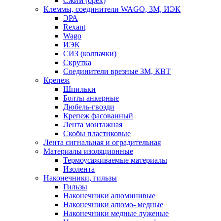
Сжим (орех)
Клеммы, соединители WAGO, 3M, ИЭК
ЭРА
Rexant
Wago
ИЭК
СИЗ (колпачки)
Скрутка
Соединители врезные 3M, КВТ
Крепеж
Шпильки
Болты анкерные
Дюбель-гвозди
Крепеж фасованный
Лента монтажная
Скобы пластиковые
Лента сигнальная и оградительная
Материалы изоляционные
Термоусаживаемые матeриалы
Изолента
Наконечники, гильзы
Гильзы
Наконечники алюминивые
Наконечники алюмо- медные
Наконечники медные луженые