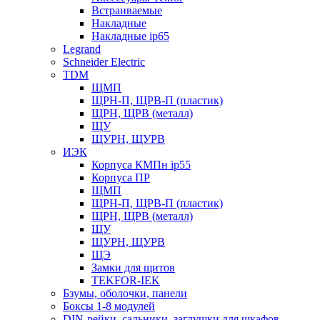
Встраиваемые
Накладные
Накладные ip65
Legrand
Schneider Electric
TDM
ЩМП
ЩРН-П, ЩРВ-П (пластик)
ЩРН, ЩРВ (металл)
ЩУ
ЩУРН, ЩУРВ
ИЭК
Корпуса КМПн ip55
Корпуса ПР
ЩМП
ЩРН-П, ЩРВ-П (пластик)
ЩРН, ЩРВ (металл)
ЩУ
ЩУРН, ЩУРВ
ЩЭ
Замки для щитов
TEKFOR-IEK
Бзумы, оболочки, панели
Боксы 1-8 модулей
DIN-рейки, сальники, заглушки для шкафов