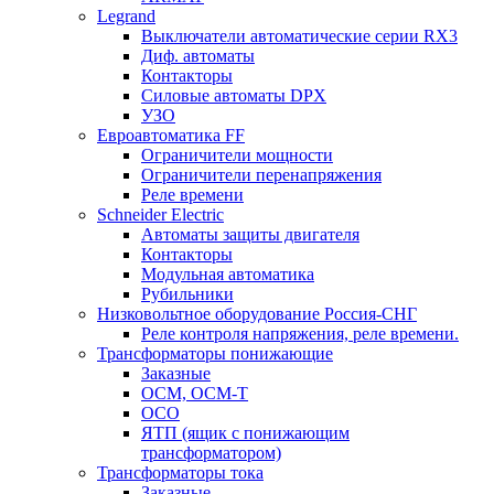
Legrand
Выключатели автоматические серии RX3
Диф. автоматы
Контакторы
Силовые автоматы DPX
УЗО
Евроавтоматика FF
Ограничители мощности
Ограничители перенапряжения
Реле времени
Schneider Electric
Автоматы защиты двигателя
Контакторы
Модульная автоматика
Рубильники
Низковольтное оборудование Россия-СНГ
Реле контроля напряжения, реле времени.
Трансформаторы понижающие
Заказные
ОСМ, ОСМ-Т
ОСО
ЯТП (ящик с понижающим
трансформатором)
Трансформаторы тока
Заказные