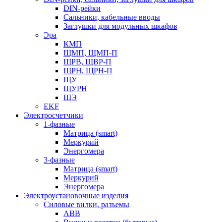
DIN-рейки
Сальники, кабельные вводы
Заглушки для модульных шкафов
Эра
КМП
ЩМП, ЩМП-П
ЩРВ, ЩВР-П
ЩРН, ЩРН-П
ЩУ
ЩУРН
ЩЭ
EKF
Электросчетчики
1-фазные
Матрица (smart)
Меркурий
Энергомера
3-фазные
Матрица (smart)
Меркурий
Энергомера
Электроустановочные изделия
Силовые вилки, разъемы
ABB