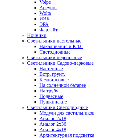
Volpe
Apeyron
Wolta
ИЭК
ЭРА
Фарлайт
Ночники
Светильники настольные
Накаливания и КЛЛ
Светодиодные
Светильники переносные
Светильники Садово-парковые
Настенные
Встр. грунт.
Кемпинговые
На солнечной батарее
На трубу
Подвесные
Пушкинские
Светильники Светодиодные
Модули для светильников
Аналог 2х18
Аналог 2х36
Аналог 4х18
Архитектурная подсветка