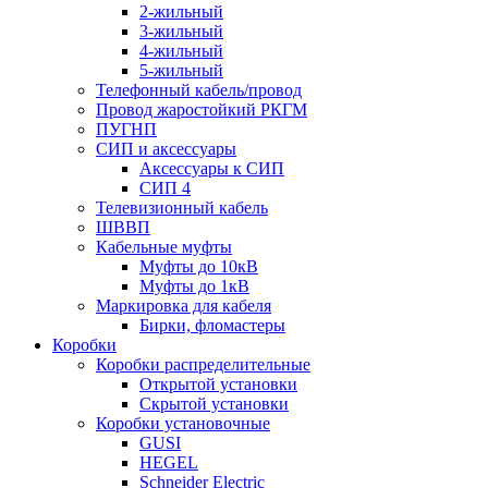
2-жильный
3-жильный
4-жильный
5-жильный
Телефонный кабель/провод
Провод жаростойкий РКГМ
ПУГНП
СИП и аксессуары
Аксессуары к СИП
СИП 4
Телевизионный кабель
ШВВП
Кабельные муфты
Муфты до 10кВ
Муфты до 1кВ
Маркировка для кабеля
Бирки, фломастеры
Коробки
Коробки распределительные
Открытой установки
Скрытой установки
Коробки установочные
GUSI
HEGEL
Schneider Electric