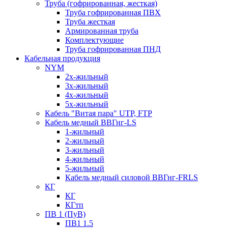
Труба (гофрированная, жесткая)
Труба гофрированная ПВХ
Труба жесткая
Армированная труба
Комплектующие
Труба гофрированная ПНД
Кабельная продукция
NYM
2х-жильный
3х-жильный
4х-жильный
5х-жильный
Кабель "Витая пара" UTP, FTP
Кабель медный ВВГнг-LS
1-жильный
2-жильный
3-жильный
4-жильный
5-жильный
Кабель медный силовой ВВГнг-FRLS
КГ
КГ
КГтп
ПВ 1 (ПуВ)
ПВ1 1.5