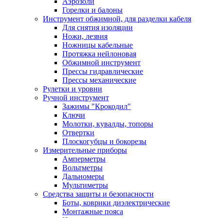
Аэрозоли
Горелки и балоны
Инструмент обжимной, для разделки кабеля
Для снятия изоляции
Ножи, лезвия
Ножницы кабельные
Протяжка нейлоновая
Обжимной инструмент
Прессы гидравлические
Прессы механические
Рулетки и уровни
Ручной инструмент
Зажимы "Крокодил"
Ключи
Молотки, кувалды, топоры
Отвертки
Плоскогубцы и бокорезы
Измерительные приборы
Амперметры
Вольтметры
Дальномеры
Мультиметры
Средства защиты и безопасности
Боты, коврики диэлектрические
Монтажные пояса