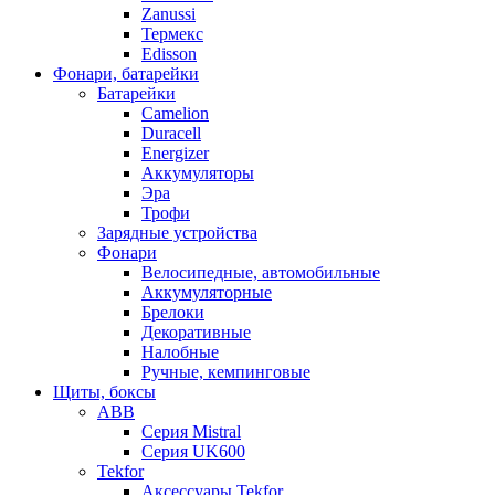
Zanussi
Термекс
Edisson
Фонари, батарейки
Батарейки
Camelion
Duracell
Energizer
Аккумуляторы
Эра
Трофи
Зарядные устройства
Фонари
Велосипедные, автомобильные
Аккумуляторные
Брелоки
Декоративные
Налобные
Ручные, кемпинговые
Щиты, боксы
ABB
Серия Mistral
Серия UK600
Tekfor
Аксессуары Tekfor