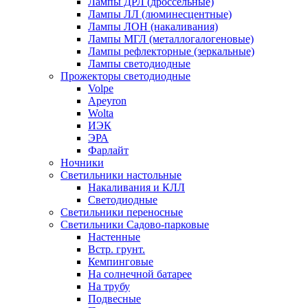
Лампы ДРЛ (дроссельные)
Лампы ЛЛ (люминесцентные)
Лампы ЛОН (накаливания)
Лампы МГЛ (металлогалогеновые)
Лампы рефлекторные (зеркальные)
Лампы светодиодные
Прожекторы светодиодные
Volpe
Apeyron
Wolta
ИЭК
ЭРА
Фарлайт
Ночники
Светильники настольные
Накаливания и КЛЛ
Светодиодные
Светильники переносные
Светильники Садово-парковые
Настенные
Встр. грунт.
Кемпинговые
На солнечной батарее
На трубу
Подвесные