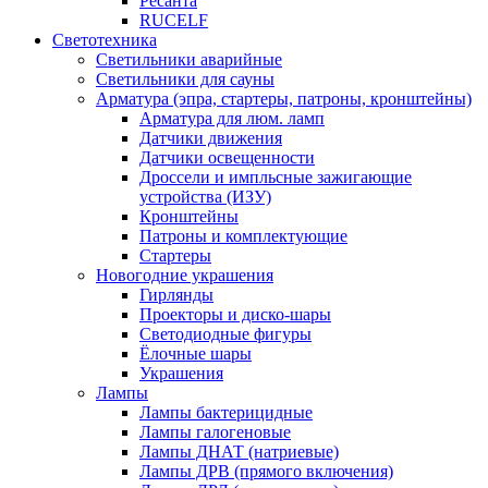
Ресанта
RUCELF
Светотехника
Светильники аварийные
Светильники для сауны
Арматура (эпра, стартеры, патроны, кронштейны)
Арматура для люм. ламп
Датчики движения
Датчики освещенности
Дроссели и импльсные зажигающие
устройства (ИЗУ)
Кронштейны
Патроны и комплектующие
Стартеры
Новогодние украшения
Гирлянды
Проекторы и диско-шары
Светодиодные фигуры
Ёлочные шары
Украшения
Лампы
Лампы бактерицидные
Лампы галогеновые
Лампы ДНАТ (натриевые)
Лампы ДРВ (прямого включения)