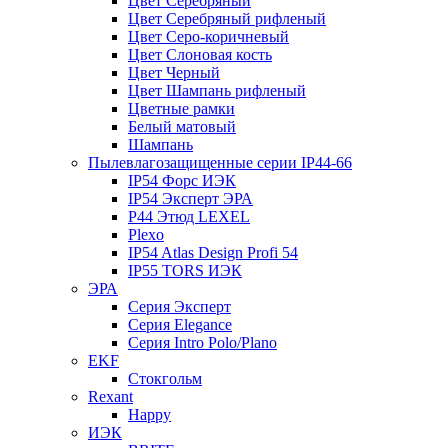
Цвет Серебряный
Цвет Серебряный рифленый
Цвет Серо-коричневый
Цвет Слоновая кость
Цвет Черный
Цвет Шампань рифленый
Цветные рамки
Белый матовый
Шампань
Пылевлагозащищенные серии IP44-66
IP54 Форс ИЭК
IP54 Эксперт ЭРА
P44 Этюд LEXEL
Plexo
IP54 Atlas Design Profi 54
IP55 TORS ИЭК
ЭРА
Серия Эксперт
Серия Elegance
Серия Intro Polo/Plano
EKF
Стокгольм
Rexant
Happy
ИЭК