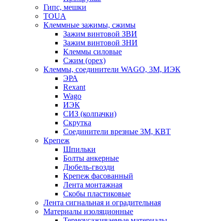
Гипс, мешки
TOUA
Клеммные зажимы, сжимы
Зажим винтовой ЗВИ
Зажим винтовой ЗНИ
Клеммы силовые
Сжим (орех)
Клеммы, соединители WAGO, 3M, ИЭК
ЭРА
Rexant
Wago
ИЭК
СИЗ (колпачки)
Скрутка
Соединители врезные 3M, КВТ
Крепеж
Шпильки
Болты анкерные
Дюбель-гвозди
Крепеж фасованный
Лента монтажная
Скобы пластиковые
Лента сигнальная и оградительная
Материалы изоляционные
Термоусаживаемые матeриалы