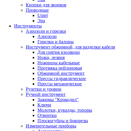
Кнопки для звонков
Проводные
Uniel
Эра
Инструменты
Аэрозоли и горелки
Аэрозоли
Горелки и балоны
Инструмент обжимной, для разделки кабеля
Для снятия изоляции
Ножи, лезвия
Ножницы кабельные
Протяжка нейлоновая
Обжимной инструмент
Прессы гидравлические
Прессы механические
Рулетки и уровни
Ручной инструмент
Зажимы "Крокодил"
Ключи
Молотки, кувалды, топоры
Отвертки
Плоскогубцы и бокорезы
Измерительные приборы