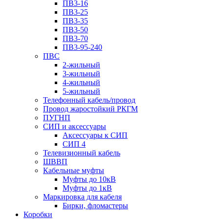
ПВ3-16
ПВ3-25
ПВ3-35
ПВ3-50
ПВ3-70
ПВ3-95-240
ПВС
2-жильный
3-жильный
4-жильный
5-жильный
Телефонный кабель/провод
Провод жаростойкий РКГМ
ПУГНП
СИП и аксессуары
Аксессуары к СИП
СИП 4
Телевизионный кабель
ШВВП
Кабельные муфты
Муфты до 10кВ
Муфты до 1кВ
Маркировка для кабеля
Бирки, фломастеры
Коробки