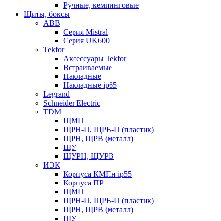
Ручные, кемпинговые
Щиты, боксы
ABB
Серия Mistral
Серия UK600
Tekfor
Аксессуары Tekfor
Встраиваемые
Накладные
Накладные ip65
Legrand
Schneider Electric
TDM
ЩМП
ЩРН-П, ЩРВ-П (пластик)
ЩРН, ЩРВ (металл)
ЩУ
ЩУРН, ЩУРВ
ИЭК
Корпуса КМПн ip55
Корпуса ПР
ЩМП
ЩРН-П, ЩРВ-П (пластик)
ЩРН, ЩРВ (металл)
ЩУ