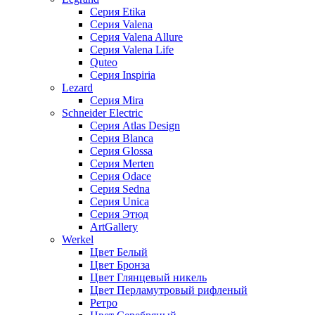
Серия Etika
Серия Valena
Серия Valena Allure
Серия Valena Life
Quteo
Серия Inspiria
Lezard
Серия Mira
Schneider Electric
Серия Atlas Design
Серия Blanca
Серия Glossa
Серия Merten
Серия Odace
Серия Sedna
Серия Unica
Серия Этюд
ArtGallery
Werkel
Цвет Белый
Цвет Бронза
Цвет Глянцевый никель
Цвет Перламутровый рифленый
Ретро