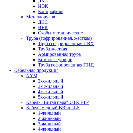
ДКС
ИЭК
Км-профиль
Металлорукав
ДКС
ИЕК
Скобы металлические
Труба (гофрированная, жесткая)
Труба гофрированная ПВХ
Труба жесткая
Армированная труба
Комплектующие
Труба гофрированная ПНД
Кабельная продукция
NYM
2х-жильный
3х-жильный
4х-жильный
5х-жильный
Кабель "Витая пара" UTP, FTP
Кабель медный ВВГнг-LS
1-жильный
2-жильный
3-жильный
4-жильный