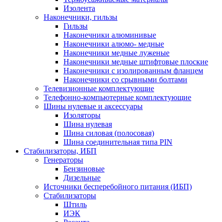
Изолента
Наконечники, гильзы
Гильзы
Наконечники алюминивые
Наконечники алюмо- медные
Наконечники медные луженые
Наконечники медные штифтовые плоские
Наконечники с изолированным фланцем
Наконечники со срывными болтами
Телевизионные комплектующие
Телефонно-компьютерные комплектующие
Шины нулевые и аксессуары
Изоляторы
Шина нулевая
Шина силовая (полосовая)
Шина соединительная типа PIN
Стабилизаторы, ИБП
Генераторы
Бензиновые
Дизельные
Источники бесперебойного питания (ИБП)
Стабилизаторы
Штиль
ИЭК