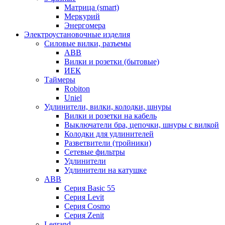
Матрица (smart)
Меркурий
Энергомера
Электроустановочные изделия
Силовые вилки, разъемы
ABB
Вилки и розетки (бытовые)
ИЕК
Таймеры
Robiton
Uniel
Удлинители, вилки, колодки, шнуры
Вилки и розетки на кабель
Выключатели бра, цепочки, шнуры с вилкой
Колодки для удлинителей
Разветвители (тройники)
Сетевые фильтры
Удлинители
Удлинители на катушке
ABB
Серия Basic 55
Серия Levit
Серия Cosmo
Серия Zenit
Legrand