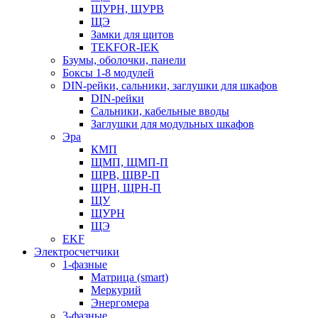
ЩУРН, ЩУРВ
ЩЭ
Замки для щитов
TEKFOR-IEK
Бзумы, оболочки, панели
Боксы 1-8 модулей
DIN-рейки, сальники, заглушки для шкафов
DIN-рейки
Сальники, кабельные вводы
Заглушки для модульных шкафов
Эра
КМП
ЩМП, ЩМП-П
ЩРВ, ЩВР-П
ЩРН, ЩРН-П
ЩУ
ЩУРН
ЩЭ
EKF
Электросчетчики
1-фазные
Матрица (smart)
Меркурий
Энергомера
3-фазные