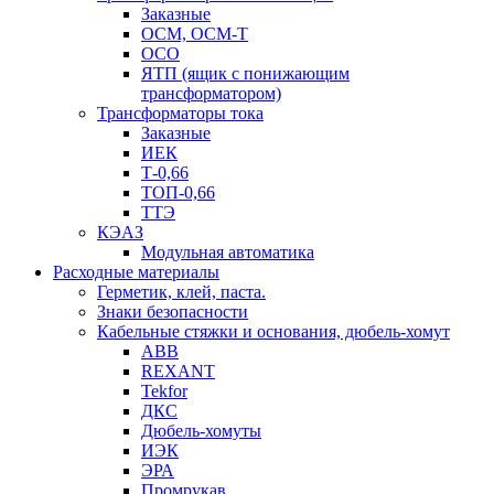
Заказные
ОСМ, ОСМ-Т
ОСО
ЯТП (ящик с понижающим
трансформатором)
Трансформаторы тока
Заказные
ИЕК
Т-0,66
ТОП-0,66
ТТЭ
КЭАЗ
Модульная автоматика
Расходные материалы
Герметик, клей, паста.
Знаки безопасности
Кабельные стяжки и основания, дюбель-хомут
ABB
REXANT
Tekfor
ДКС
Дюбель-хомуты
ИЭК
ЭРА
Промрукав