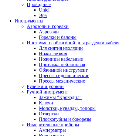
Проводные
Uniel
Эра
Инструменты
Аэрозоли и горелки
Аэрозоли
Горелки и балоны
Инструмент обжимной, для разделки кабеля
Для снятия изоляции
Ножи, лезвия
Ножницы кабельные
Протяжка нейлоновая
Обжимной инструмент
Прессы гидравлические
Прессы механические
Рулетки и уровни
Ручной инструмент
Зажимы "Крокодил"
Ключи
Молотки, кувалды, топоры
Отвертки
Плоскогубцы и бокорезы
Измерительные приборы
Амперметры
Вольтметры