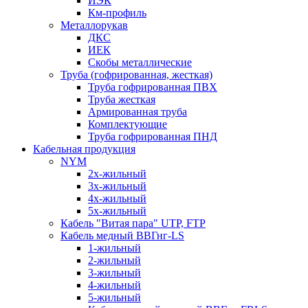
ИЭК
Км-профиль
Металлорукав
ДКС
ИЕК
Скобы металлические
Труба (гофрированная, жесткая)
Труба гофрированная ПВХ
Труба жесткая
Армированная труба
Комплектующие
Труба гофрированная ПНД
Кабельная продукция
NYM
2х-жильный
3х-жильный
4х-жильный
5х-жильный
Кабель "Витая пара" UTP, FTP
Кабель медный ВВГнг-LS
1-жильный
2-жильный
3-жильный
4-жильный
5-жильный