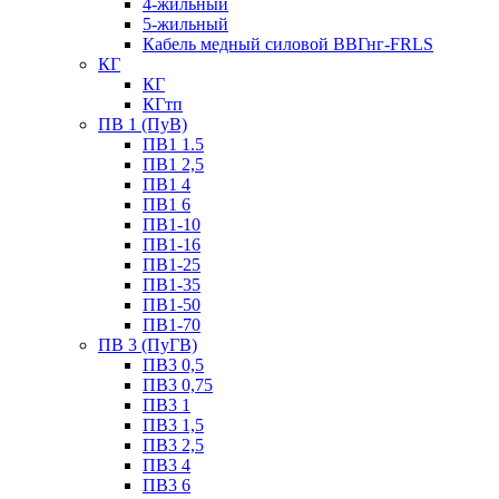
4-жильный
5-жильный
Кабель медный силовой ВВГнг-FRLS
КГ
КГ
КГтп
ПВ 1 (ПуВ)
ПВ1 1.5
ПВ1 2,5
ПВ1 4
ПВ1 6
ПВ1-10
ПВ1-16
ПВ1-25
ПВ1-35
ПВ1-50
ПВ1-70
ПВ 3 (ПуГВ)
ПВ3 0,5
ПВ3 0,75
ПВ3 1
ПВ3 1,5
ПВ3 2,5
ПВ3 4
ПВ3 6