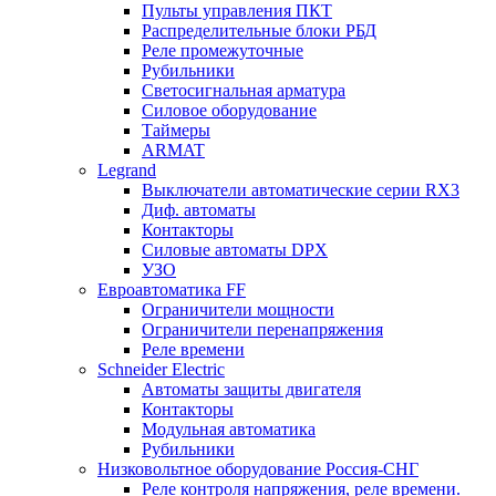
Пульты управления ПКТ
Распределительные блоки РБД
Реле промежуточные
Рубильники
Светосигнальная арматура
Силовое оборудование
Таймеры
ARMAT
Legrand
Выключатели автоматические серии RX3
Диф. автоматы
Контакторы
Силовые автоматы DPX
УЗО
Евроавтоматика FF
Ограничители мощности
Ограничители перенапряжения
Реле времени
Schneider Electric
Автоматы защиты двигателя
Контакторы
Модульная автоматика
Рубильники
Низковольтное оборудование Россия-СНГ
Реле контроля напряжения, реле времени.