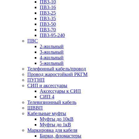
ПВ3-10
ПВ3-16
ПВ3-25
ПВ3-35
ПВ3-50
ПВ3-70
ПВ3-95-240
ПВС
2-жильный
3-жильный
4-жильный
5-жильный
Телефонный кабель/провод
Провод жаростойкий РКГМ
ПУГНП
СИП и аксессуары
Аксессуары к СИП
СИП 4
Телевизионный кабель
ШВВП
Кабельные муфты
Муфты до 10кВ
Муфты до 1кВ
Маркировка для кабеля
Бирки, фломастеры