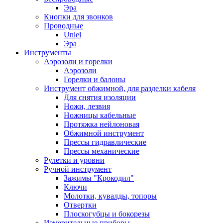
Эра
Кнопки для звонков
Проводные
Uniel
Эра
Инструменты
Аэрозоли и горелки
Аэрозоли
Горелки и балоны
Инструмент обжимной, для разделки кабеля
Для снятия изоляции
Ножи, лезвия
Ножницы кабельные
Протяжка нейлоновая
Обжимной инструмент
Прессы гидравлические
Прессы механические
Рулетки и уровни
Ручной инструмент
Зажимы "Крокодил"
Ключи
Молотки, кувалды, топоры
Отвертки
Плоскогубцы и бокорезы
Измерительные приборы