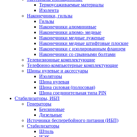
Термоусаживаемые матeриалы
Изолента
Наконечники, гильзы
Гильзы
Наконечники алюминивые
Наконечники алюмо- медные
Наконечники медные луженые
Наконечники медные штифтовые плоские
Наконечники с изолированным фланцем
Наконечники со срывными болтами
Телевизионные комплектующие
Телефонно-компьютерные комплектующие
Шины нулевые и аксессуары
Изоляторы
Шина нулевая
Шина силовая (полосовая)
Шина соединительная типа PIN
Стабилизаторы, ИБП
Генераторы
Бензиновые
Дизельные
Источники бесперебойного питания (ИБП)
Стабилизаторы
Штиль
ИЭК