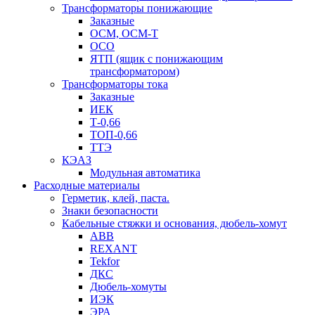
Трансформаторы понижающие
Заказные
ОСМ, ОСМ-Т
ОСО
ЯТП (ящик с понижающим
трансформатором)
Трансформаторы тока
Заказные
ИЕК
Т-0,66
ТОП-0,66
ТТЭ
КЭАЗ
Модульная автоматика
Расходные материалы
Герметик, клей, паста.
Знаки безопасности
Кабельные стяжки и основания, дюбель-хомут
ABB
REXANT
Tekfor
ДКС
Дюбель-хомуты
ИЭК
ЭРА