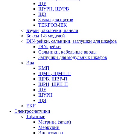
ЩУ
ЩУРН, ЩУРВ
ЩЭ
Замки для щитов
TEKFOR-IEK
Бзумы, оболочки, панели
Боксы 1-8 модулей
DIN-рейки, сальники, заглушки для шкафов
DIN-рейки
Сальники, кабельные вводы
Заглушки для модульных шкафов
Эра
КМП
ЩМП, ЩМП-П
ЩРВ, ЩВР-П
ЩРН, ЩРН-П
ЩУ
ЩУРН
ЩЭ
EKF
Электросчетчики
1-фазные
Матрица (smart)
Меркурий
Энергомера