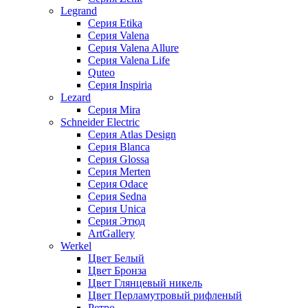
Legrand
Серия Etika
Серия Valena
Серия Valena Allure
Серия Valena Life
Quteo
Серия Inspiria
Lezard
Серия Mira
Schneider Electric
Серия Atlas Design
Серия Blanca
Серия Glossa
Серия Merten
Серия Odace
Серия Sedna
Серия Unica
Серия Этюд
ArtGallery
Werkel
Цвет Белый
Цвет Бронза
Цвет Глянцевый никель
Цвет Перламутровый рифленый
Ретро