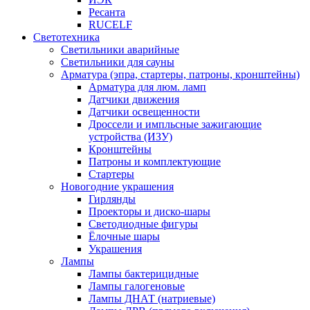
Ресанта
RUCELF
Светотехника
Светильники аварийные
Светильники для сауны
Арматура (эпра, стартеры, патроны, кронштейны)
Арматура для люм. ламп
Датчики движения
Датчики освещенности
Дроссели и импльсные зажигающие
устройства (ИЗУ)
Кронштейны
Патроны и комплектующие
Стартеры
Новогодние украшения
Гирлянды
Проекторы и диско-шары
Светодиодные фигуры
Ёлочные шары
Украшения
Лампы
Лампы бактерицидные
Лампы галогеновые
Лампы ДНАТ (натриевые)