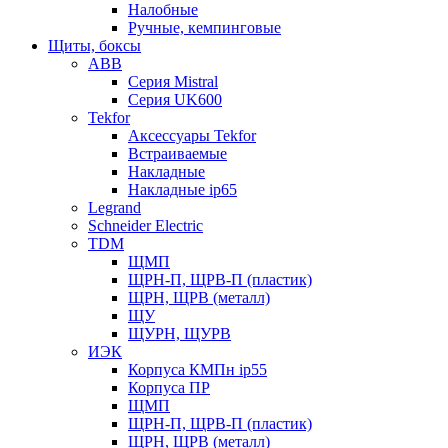
Налобные
Ручные, кемпинговые
Щиты, боксы
ABB
Серия Mistral
Серия UK600
Tekfor
Аксессуары Tekfor
Встраиваемые
Накладные
Накладные ip65
Legrand
Schneider Electric
TDM
ЩМП
ЩРН-П, ЩРВ-П (пластик)
ЩРН, ЩРВ (металл)
ЩУ
ЩУРН, ЩУРВ
ИЭК
Корпуса КМПн ip55
Корпуса ПР
ЩМП
ЩРН-П, ЩРВ-П (пластик)
ЩРН, ЩРВ (металл)