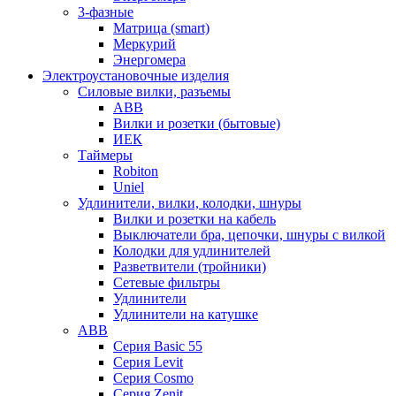
3-фазные
Матрица (smart)
Меркурий
Энергомера
Электроустановочные изделия
Силовые вилки, разъемы
ABB
Вилки и розетки (бытовые)
ИЕК
Таймеры
Robiton
Uniel
Удлинители, вилки, колодки, шнуры
Вилки и розетки на кабель
Выключатели бра, цепочки, шнуры с вилкой
Колодки для удлинителей
Разветвители (тройники)
Сетевые фильтры
Удлинители
Удлинители на катушке
ABB
Серия Basic 55
Серия Levit
Серия Cosmo
Серия Zenit