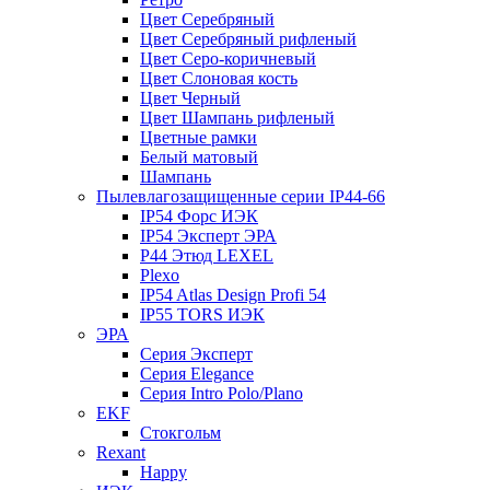
Цвет Серебряный
Цвет Серебряный рифленый
Цвет Серо-коричневый
Цвет Слоновая кость
Цвет Черный
Цвет Шампань рифленый
Цветные рамки
Белый матовый
Шампань
Пылевлагозащищенные серии IP44-66
IP54 Форс ИЭК
IP54 Эксперт ЭРА
P44 Этюд LEXEL
Plexo
IP54 Atlas Design Profi 54
IP55 TORS ИЭК
ЭРА
Серия Эксперт
Серия Elegance
Серия Intro Polo/Plano
EKF
Стокгольм
Rexant
Happy