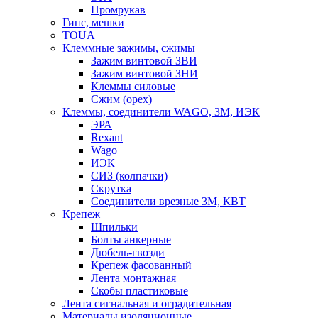
Промрукав
Гипс, мешки
TOUA
Клеммные зажимы, сжимы
Зажим винтовой ЗВИ
Зажим винтовой ЗНИ
Клеммы силовые
Сжим (орех)
Клеммы, соединители WAGO, 3M, ИЭК
ЭРА
Rexant
Wago
ИЭК
СИЗ (колпачки)
Скрутка
Соединители врезные 3M, КВТ
Крепеж
Шпильки
Болты анкерные
Дюбель-гвозди
Крепеж фасованный
Лента монтажная
Скобы пластиковые
Лента сигнальная и оградительная
Материалы изоляционные