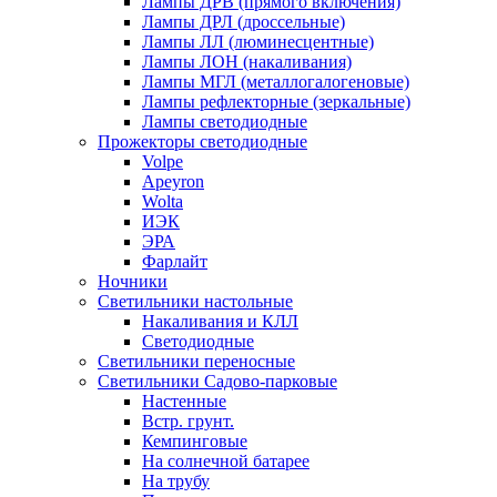
Лампы ДРВ (прямого включения)
Лампы ДРЛ (дроссельные)
Лампы ЛЛ (люминесцентные)
Лампы ЛОН (накаливания)
Лампы МГЛ (металлогалогеновые)
Лампы рефлекторные (зеркальные)
Лампы светодиодные
Прожекторы светодиодные
Volpe
Apeyron
Wolta
ИЭК
ЭРА
Фарлайт
Ночники
Светильники настольные
Накаливания и КЛЛ
Светодиодные
Светильники переносные
Светильники Садово-парковые
Настенные
Встр. грунт.
Кемпинговые
На солнечной батарее
На трубу