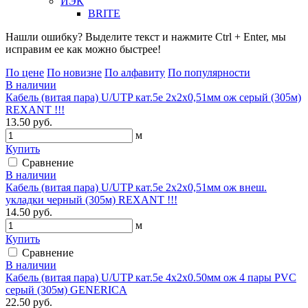
ИЭК
BRITE
Нашли ошибку? Выделите текст и нажмите Ctrl + Enter, мы
исправим ее как можно быстрее!
По цене
По новизне
По алфавиту
По популярности
В наличии
Кабель (витая пара) U/UTP кат.5е 2х2х0,51мм ож серый (305м)
REXANT !!!
13.50 руб.
м
Купить
Сравнение
В наличии
Кабель (витая пара) U/UTP кат.5е 2х2х0,51мм ож внеш.
укладки черный (305м) REXANT !!!
14.50 руб.
м
Купить
Сравнение
В наличии
Кабель (витая пара) U/UTP кат.5е 4х2х0.50мм ож 4 пары PVC
серый (305м) GENERICA
22.50 руб.