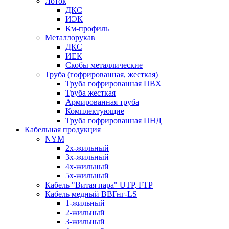
Лоток
ДКС
ИЭК
Км-профиль
Металлорукав
ДКС
ИЕК
Скобы металлические
Труба (гофрированная, жесткая)
Труба гофрированная ПВХ
Труба жесткая
Армированная труба
Комплектующие
Труба гофрированная ПНД
Кабельная продукция
NYM
2х-жильный
3х-жильный
4х-жильный
5х-жильный
Кабель "Витая пара" UTP, FTP
Кабель медный ВВГнг-LS
1-жильный
2-жильный
3-жильный