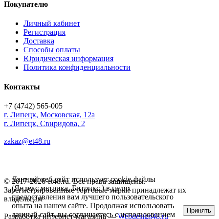
Покупателю
Личный кабинет
Регистрация
Доставка
Способы оплаты
Юридическая информация
Политика конфиденциальности
Контакты
+7 (4742) 565-005
г.
Липецк
,
Московская, 12а
г. Липецк, Свиридова, 2
zakaz@et48.ru
Данный веб-сайт использует cookie-файлы
© 2017-2026 et48.ru. Все права защищены.
(Яндекс метрика, Битрикс ) в целях
Зарегистрированные торговые марки принадлежат их
предоставления вам лучшего пользовательского
владельцам
опыта на нашем сайте. Продолжая использовать
Принять
данный сайт, вы соглашаетесь с использованием
Разработка интернет-магазина —
Webdesign48.ru