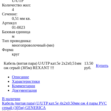
U/UTP
Количество жил:
4
Сечение:
0,51 мм кв.
Артикул
01-0023
Базовая единица
м
Тип проводника:
многопроволочный-(мн)
Форма
круг
Кабель (витая пара) U/UTP кат.5е 2х2х0,51мм
13.50
Купить
ож серый (305м) REXANT !!!
руб.
Описание
Характеристики
Комментарии
Документация
В наличии
Кабель (витая пара) U/UTP кат.5е 4х2х0.50мм ож 4 пары PVC
серый (305м) GENERICA