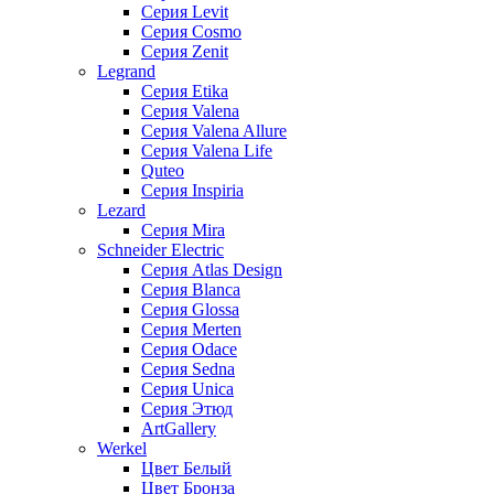
Серия Levit
Серия Cosmo
Серия Zenit
Legrand
Серия Etika
Серия Valena
Серия Valena Allure
Серия Valena Life
Quteo
Серия Inspiria
Lezard
Серия Mira
Schneider Electric
Серия Atlas Design
Серия Blanca
Серия Glossa
Серия Merten
Серия Odace
Серия Sedna
Серия Unica
Серия Этюд
ArtGallery
Werkel
Цвет Белый
Цвет Бронза