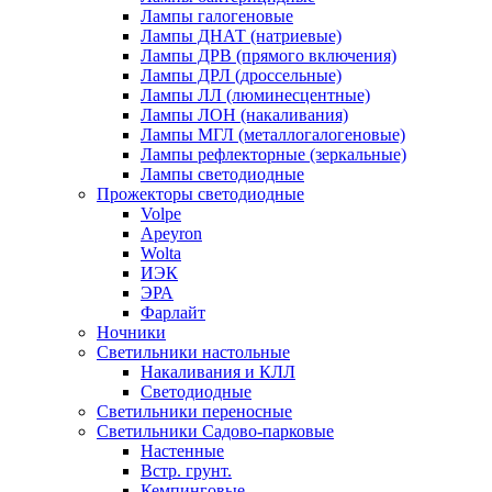
Лампы галогеновые
Лампы ДНАТ (натриевые)
Лампы ДРВ (прямого включения)
Лампы ДРЛ (дроссельные)
Лампы ЛЛ (люминесцентные)
Лампы ЛОН (накаливания)
Лампы МГЛ (металлогалогеновые)
Лампы рефлекторные (зеркальные)
Лампы светодиодные
Прожекторы светодиодные
Volpe
Apeyron
Wolta
ИЭК
ЭРА
Фарлайт
Ночники
Светильники настольные
Накаливания и КЛЛ
Светодиодные
Светильники переносные
Светильники Садово-парковые
Настенные
Встр. грунт.
Кемпинговые