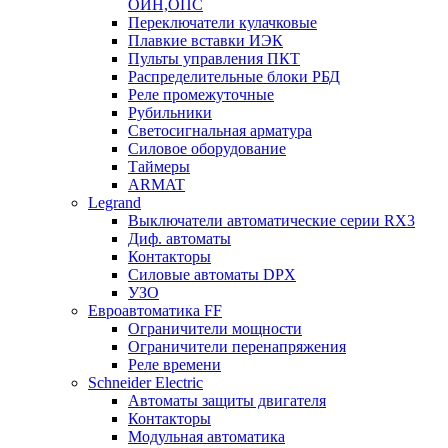
ОИН,ОПС
Переключатели кулачковые
Плавкие вставки ИЭК
Пульты управления ПКТ
Распределительные блоки РБД
Реле промежуточные
Рубильники
Светосигнальная арматура
Силовое оборудование
Таймеры
ARMAT
Legrand
Выключатели автоматические серии RX3
Диф. автоматы
Контакторы
Силовые автоматы DPX
УЗО
Евроавтоматика FF
Ограничители мощности
Ограничители перенапряжения
Реле времени
Schneider Electric
Автоматы защиты двигателя
Контакторы
Модульная автоматика