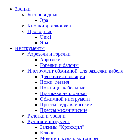
Звонки
Беспроводные
Эра
Кнопки для звонков
Проводные
Uniel
Эра
Инструменты
Аэрозоли и горелки
Аэрозоли
Горелки и балоны
Инструмент обжимной, для разделки кабеля
Для снятия изоляции
Ножи, лезвия
Ножницы кабельные
Протяжка нейлоновая
Обжимной инструмент
Прессы гидравлические
Прессы механические
Рулетки и уровни
Ручной инструмент
Зажимы "Крокодил"
Ключи
Молотки, кувалды, топоры