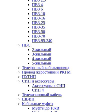
ПВ3 2,5
ПВ3 4
ПВ3 6
ПВ3-10
ПВ3-16
ПВ3-25
ПВ3-35
ПВ3-50
ПВ3-70
ПВ3-95-240
ПВС
2-жильный
3-жильный
4-жильный
5-жильный
Телефонный кабель/провод
Провод жаростойкий РКГМ
ПУГНП
СИП и аксессуары
Аксессуары к СИП
СИП 4
Телевизионный кабель
ШВВП
Кабельные муфты
Муфты до 10кВ