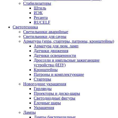
Стабилизаторы
Штиль
ИЭК
Ресанта
RUCELF
Светотехника
Светильники аварийные
Светильники для сауны
Арматура (эпра, стартеры, патроны, кронштейны)
Арматура для люм. ламп
Датчики движения
Датчики освещенности
Дроссели и импльсные зажигающие
устройства (ИЗУ)
Кронштейны
Патроны и комплектующие
Стартеры
Новогодние украшения
Гирлянды
Проекторы и диско-шары
Светодиодные фигуры
Ёлочные шары
Украшения
Лампы
Лампы бактерицидные