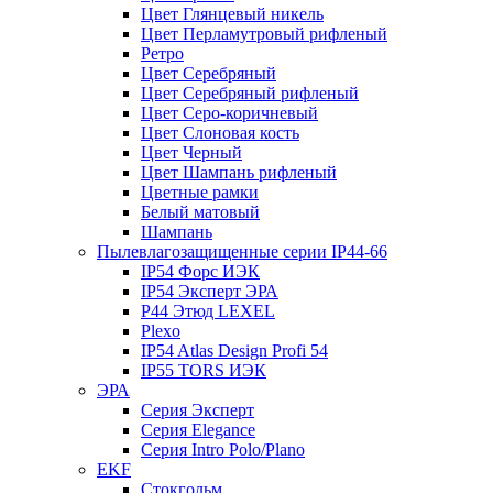
Цвет Глянцевый никель
Цвет Перламутровый рифленый
Ретро
Цвет Серебряный
Цвет Серебряный рифленый
Цвет Серо-коричневый
Цвет Слоновая кость
Цвет Черный
Цвет Шампань рифленый
Цветные рамки
Белый матовый
Шампань
Пылевлагозащищенные серии IP44-66
IP54 Форс ИЭК
IP54 Эксперт ЭРА
P44 Этюд LEXEL
Plexo
IP54 Atlas Design Profi 54
IP55 TORS ИЭК
ЭРА
Серия Эксперт
Серия Elegance
Серия Intro Polo/Plano
EKF
Стокгольм