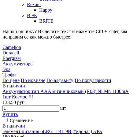
Rexant
Happy
ИЭК
BRITE
Нашли ошибку? Выделите текст и нажмите Ctrl + Enter, мы
исправим ее как можно быстрее!
Camelion
Duracell
Energizer
Аккумуляторы
Эра
Трофи
По цене
По новизне
По алфавиту
По популярности
В наличии
Аккумулятор тип AAA мизинчиковый (R03) Ni-Mh 1100mA
1шт Космос !!!
138.50 руб.
шт
Купить
Сравнение
В наличии
Элемент питания 6LR61-1BL 9В ("крона") ЭРА
189.50 руб.