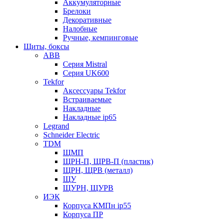
Аккумуляторные
Брелоки
Декоративные
Налобные
Ручные, кемпинговые
Щиты, боксы
ABB
Серия Mistral
Серия UK600
Tekfor
Аксессуары Tekfor
Встраиваемые
Накладные
Накладные ip65
Legrand
Schneider Electric
TDM
ЩМП
ЩРН-П, ЩРВ-П (пластик)
ЩРН, ЩРВ (металл)
ЩУ
ЩУРН, ЩУРВ
ИЭК
Корпуса КМПн ip55
Корпуса ПР