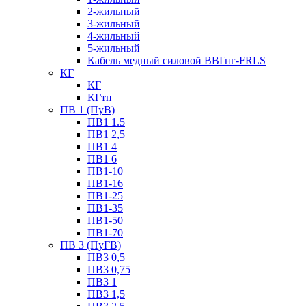
2-жильный
3-жильный
4-жильный
5-жильный
Кабель медный силовой ВВГнг-FRLS
КГ
КГ
КГтп
ПВ 1 (ПуВ)
ПВ1 1.5
ПВ1 2,5
ПВ1 4
ПВ1 6
ПВ1-10
ПВ1-16
ПВ1-25
ПВ1-35
ПВ1-50
ПВ1-70
ПВ 3 (ПуГВ)
ПВ3 0,5
ПВ3 0,75
ПВ3 1
ПВ3 1,5