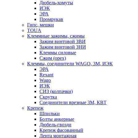
Дюбель-хомуты
ИЭК
ЭРА
Промрукав
Гипс, мешки
TOUA
Клеммные зажимы, сжимы
Зажим винтовой ЗВИ
Зажим винтовой ЗНИ
Клеммы силовые
Сжим (орех)
Клеммы, соединители WAGO, 3M, ИЭК
ЭРА
Rexant
Wago
ИЭК
СИЗ (колпачки)
Скрутка
Соединители врезные 3M, КВТ
Крепеж
Шпильки
Болты анкерные
Дюбель-гвозди
Крепеж фасованный
Лента монтажная