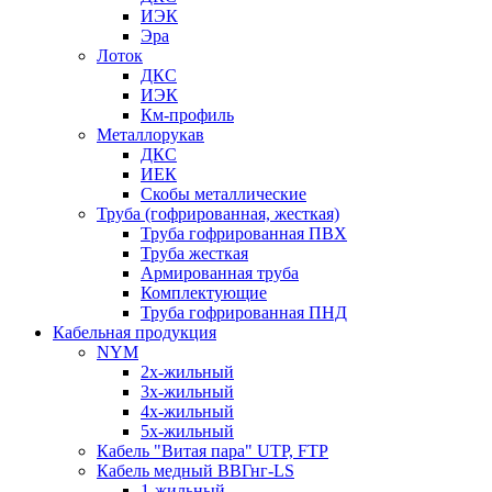
ИЭК
Эра
Лоток
ДКС
ИЭК
Км-профиль
Металлорукав
ДКС
ИЕК
Скобы металлические
Труба (гофрированная, жесткая)
Труба гофрированная ПВХ
Труба жесткая
Армированная труба
Комплектующие
Труба гофрированная ПНД
Кабельная продукция
NYM
2х-жильный
3х-жильный
4х-жильный
5х-жильный
Кабель "Витая пара" UTP, FTP
Кабель медный ВВГнг-LS
1-жильный