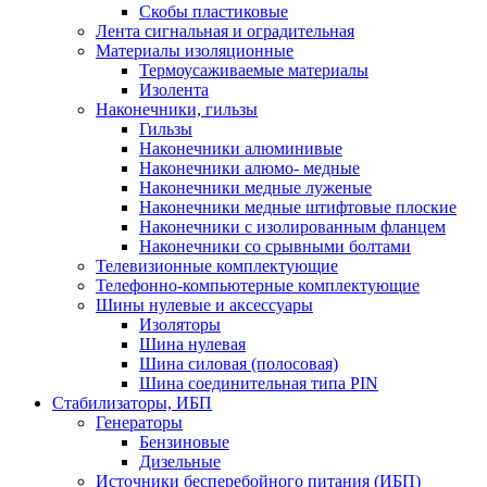
Скобы пластиковые
Лента сигнальная и оградительная
Материалы изоляционные
Термоусаживаемые матeриалы
Изолента
Наконечники, гильзы
Гильзы
Наконечники алюминивые
Наконечники алюмо- медные
Наконечники медные луженые
Наконечники медные штифтовые плоские
Наконечники с изолированным фланцем
Наконечники со срывными болтами
Телевизионные комплектующие
Телефонно-компьютерные комплектующие
Шины нулевые и аксессуары
Изоляторы
Шина нулевая
Шина силовая (полосовая)
Шина соединительная типа PIN
Стабилизаторы, ИБП
Генераторы
Бензиновые
Дизельные
Источники бесперебойного питания (ИБП)