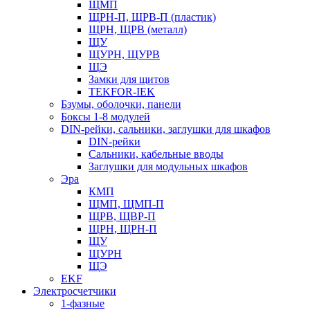
ЩМП
ЩРН-П, ЩРВ-П (пластик)
ЩРН, ЩРВ (металл)
ЩУ
ЩУРН, ЩУРВ
ЩЭ
Замки для щитов
TEKFOR-IEK
Бзумы, оболочки, панели
Боксы 1-8 модулей
DIN-рейки, сальники, заглушки для шкафов
DIN-рейки
Сальники, кабельные вводы
Заглушки для модульных шкафов
Эра
КМП
ЩМП, ЩМП-П
ЩРВ, ЩВР-П
ЩРН, ЩРН-П
ЩУ
ЩУРН
ЩЭ
EKF
Электросчетчики
1-фазные