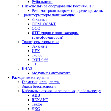
Рубильники
Низковольтное оборудование Россия-СНГ
Реле контроля напряжения, реле времени.
Трансформаторы понижающие
Заказные
ОСМ, ОСМ-Т
ОСО
ЯТП (ящик с понижающим
трансформатором)
Трансформаторы тока
Заказные
ИЕК
Т-0,66
ТОП-0,66
ТТЭ
КЭАЗ
Модульная автоматика
Расходные материалы
Герметик, клей, паста.
Знаки безопасности
Кабельные стяжки и основания, дюбель-хомут
ABB
REXANT
Tekfor
ДКС