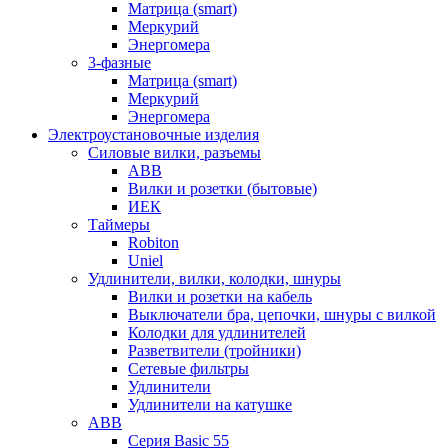
Матрица (smart)
Меркурий
Энергомера
3-фазные
Матрица (smart)
Меркурий
Энергомера
Электроустановочные изделия
Силовые вилки, разъемы
ABB
Вилки и розетки (бытовые)
ИЕК
Таймеры
Robiton
Uniel
Удлинители, вилки, колодки, шнуры
Вилки и розетки на кабель
Выключатели бра, цепочки, шнуры с вилкой
Колодки для удлинителей
Разветвители (тройники)
Сетевые фильтры
Удлинители
Удлинители на катушке
ABB
Серия Basic 55