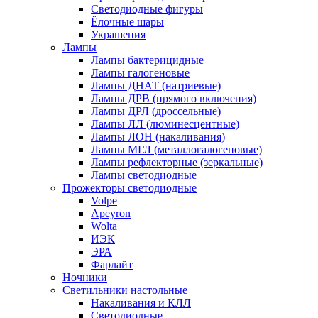
Светодиодные фигуры
Ёлочные шары
Украшения
Лампы
Лампы бактерицидные
Лампы галогеновые
Лампы ДНАТ (натриевые)
Лампы ДРВ (прямого включения)
Лампы ДРЛ (дроссельные)
Лампы ЛЛ (люминесцентные)
Лампы ЛОН (накаливания)
Лампы МГЛ (металлогалогеновые)
Лампы рефлекторные (зеркальные)
Лампы светодиодные
Прожекторы светодиодные
Volpe
Apeyron
Wolta
ИЭК
ЭРА
Фарлайт
Ночники
Светильники настольные
Накаливания и КЛЛ
Светодиодные