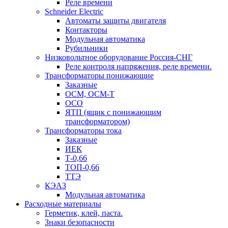
Реле времени
Schneider Electric
Автоматы защиты двигателя
Контакторы
Модульная автоматика
Рубильники
Низковольтное оборудование Россия-СНГ
Реле контроля напряжения, реле времени.
Трансформаторы понижающие
Заказные
ОСМ, ОСМ-Т
ОСО
ЯТП (ящик с понижающим
трансформатором)
Трансформаторы тока
Заказные
ИЕК
Т-0,66
ТОП-0,66
ТТЭ
КЭАЗ
Модульная автоматика
Расходные материалы
Герметик, клей, паста.
Знаки безопасности