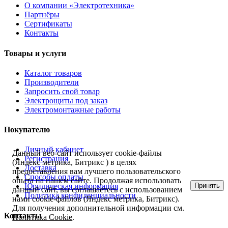
О компании «Электротехника»
Партнёры
Сертификаты
Контакты
Товары и услуги
Каталог товаров
Производители
Запросить свой товар
Электрощиты под заказ
Электромонтажные работы
Покупателю
Личный кабинет
Данный веб-сайт использует cookie-файлы
Регистрация
(Яндекс метрика, Битрикс ) в целях
Доставка
предоставления вам лучшего пользовательского
Способы оплаты
опыта на нашем сайте. Продолжая использовать
Принять
Юридическая информация
данный сайт, вы соглашаетесь с использованием
Политика конфиденциальности
нами cookie-файлов (Яндекс метрика, Битрикс).
Для получения дополнительной информации см.
Контакты
Политика Cookie
.