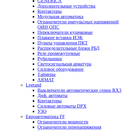
GENERICA
Дополнительные устройства
Контакторы
Модульная автоматика
Ограничители импульсных напряжений
ОИН,ОПС
Переключатели кулачковые
Плавкие вставки ИЭК
Пульты управления ПКТ
Распределительные блоки РБД
Реле промежуточные
Рубильники
Светосигнальная арматура
Силовое оборудование
Таймеры
ARMAT
Legrand
Выключатели автоматические серии RX3
Диф. автоматы
Контакторы
Силовые автоматы DPX
УЗО
Евроавтоматика FF
Ограничители мощности
Ограничители перенапряжения