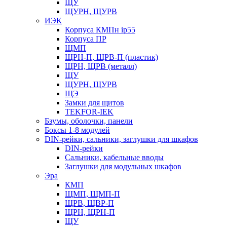
ЩУ
ЩУРН, ЩУРВ
ИЭК
Корпуса КМПн ip55
Корпуса ПР
ЩМП
ЩРН-П, ЩРВ-П (пластик)
ЩРН, ЩРВ (металл)
ЩУ
ЩУРН, ЩУРВ
ЩЭ
Замки для щитов
TEKFOR-IEK
Бзумы, оболочки, панели
Боксы 1-8 модулей
DIN-рейки, сальники, заглушки для шкафов
DIN-рейки
Сальники, кабельные вводы
Заглушки для модульных шкафов
Эра
КМП
ЩМП, ЩМП-П
ЩРВ, ЩВР-П
ЩРН, ЩРН-П
ЩУ