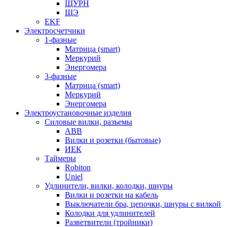
ЩУРН
ЩЭ
EKF
Электросчетчики
1-фазные
Матрица (smart)
Меркурий
Энергомера
3-фазные
Матрица (smart)
Меркурий
Энергомера
Электроустановочные изделия
Силовые вилки, разъемы
ABB
Вилки и розетки (бытовые)
ИЕК
Таймеры
Robiton
Uniel
Удлинители, вилки, колодки, шнуры
Вилки и розетки на кабель
Выключатели бра, цепочки, шнуры с вилкой
Колодки для удлинителей
Разветвители (тройники)