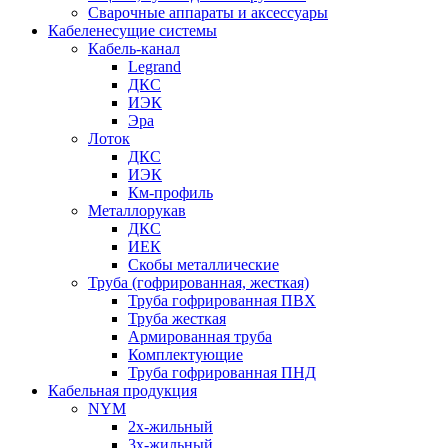
Сварочные аппараты и аксессуары
Кабеленесущие системы
Кабель-канал
Legrand
ДКС
ИЭК
Эра
Лоток
ДКС
ИЭК
Км-профиль
Металлорукав
ДКС
ИЕК
Скобы металлические
Труба (гофрированная, жесткая)
Труба гофрированная ПВХ
Труба жесткая
Армированная труба
Комплектующие
Труба гофрированная ПНД
Кабельная продукция
NYM
2х-жильный
3х-жильный