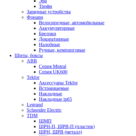
Эра
Трофи
Зарядные устройства
Фонари
Велосипедные, автомобильные
Аккумуляторные
Брелоки
Декоративные
Налобные
Ручные, кемпинговые
Щиты, боксы
ABB
Серия Mistral
Серия UK600
Tekfor
Аксессуары Tekfor
Встраиваемые
Накладные
Накладные ip65
Legrand
Schneider Electric
TDM
ЩМП
ЩРН-П, ЩРВ-П (пластик)
ЩРН, ЩРВ (металл)