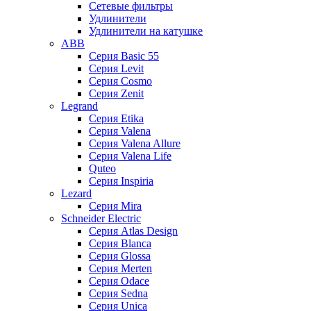
Сетевые фильтры
Удлинители
Удлинители на катушке
ABB
Серия Basic 55
Серия Levit
Серия Cosmo
Серия Zenit
Legrand
Серия Etika
Серия Valena
Серия Valena Allure
Серия Valena Life
Quteo
Серия Inspiria
Lezard
Серия Mira
Schneider Electric
Серия Atlas Design
Серия Blanca
Серия Glossa
Серия Merten
Серия Odace
Серия Sedna
Серия Unica