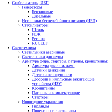
Стабилизаторы, ИБП
Генераторы
Бензиновые
Дизельные
Источники бесперебойного питания (ИБП)
Стабилизаторы
Штиль
ИЭК
Ресанта
RUCELF
Светотехника
Светильники аварийные
Светильники для сауны
Арматура (эпра, стартеры, патроны, кронштейны)
Арматура для люм. ламп
Датчики движения
Датчики освещенности
Дроссели и импльсные зажигающие
устройства (ИЗУ)
Кронштейны
Патроны и комплектующие
Стартеры
Новогодние украшения
Гирлянды
Проекторы и диско-шары