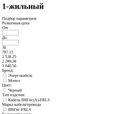
1-жильный
Подбор параметров
Розничная цена
От
До
36
787.13
1 538.25
2 289.38
3 040.50
Бренд:
Энергокабель
Монел
Цвет:
Черный
Тип изделия:
Кабель ВВГнг(А)-FRLS
Марка кабеля/провода
ВВГнг-FRLS