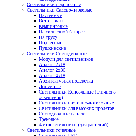
Светильники переносные
Светильники Садово-парковые
Настенные
Встр. грунт.
Кемпинговые
На солнечной батарее
На трубу
Подвесные
Пушкинские
Светильники Светодиодные
Модули для светильников
Аналог 2х18
Аналог 2х36
Аналог 4х18
Архитектурная подсветка
Линейные
Светильники Консольные (уличного
освещения)
Светильники настенно-потолочные
Светильники для высоких пролетов
Светодиодные панели
Трековые
Фитосветильники (для растений)
Светильники точечные
Светильники LED