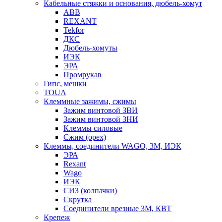
Кабельные стяжки и основания, дюбель-хомут
ABB
REXANT
Tekfor
ДКС
Дюбель-хомуты
ИЭК
ЭРА
Промрукав
Гипс, мешки
TOUA
Клеммные зажимы, сжимы
Зажим винтовой ЗВИ
Зажим винтовой ЗНИ
Клеммы силовые
Сжим (орех)
Клеммы, соединители WAGO, 3M, ИЭК
ЭРА
Rexant
Wago
ИЭК
СИЗ (колпачки)
Скрутка
Соединители врезные 3M, КВТ
Крепеж