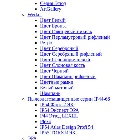
Серия Этюд
ArtGallery
Werkel
Цвет Белый
Цвет Бронза
Цвет Глянцевый никель
Цвет Перламутровый рифленый
Ретро
Цвет Серебряный
Цвет Серебряный рифленый
Цвет Серо-коричневый
Цвет Слоновая кость
Цвет Черный
Цвет Шампань рифленый
Цветные рамки
Белый матовый
Шампань
Пылевлагозащищенные серии IP44-66
IP54 Форс ИЭК
IP54 Эксперт ЭРА
P44 Этюд LEXEL
Plexo
IP54 Atlas Design Profi 54
IP55 TORS ИЭК
ЭРА