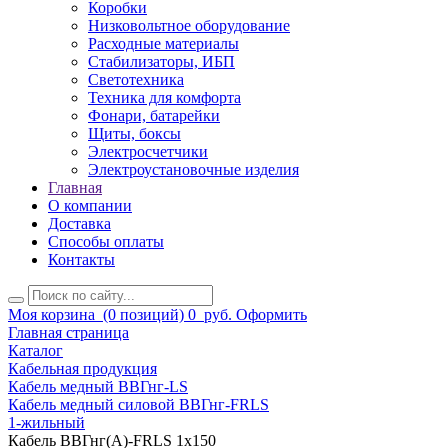
Коробки
Низковольтное оборудование
Расходные материалы
Стабилизаторы, ИБП
Светотехника
Техника для комфорта
Фонари, батарейки
Щиты, боксы
Электросчетчики
Электроустановочные изделия
Главная
О компании
Доставка
Способы оплаты
Контакты
Моя корзина
(0 позиций)
0
руб.
Оформить
Главная страница
Каталог
Кабельная продукция
Кабель медный ВВГнг-LS
Кабель медный силовой ВВГнг-FRLS
1-жильный
Кабель ВВГнг(А)-FRLS 1х150