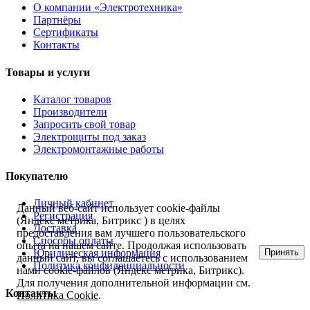
О компании «Электротехника»
Партнёры
Сертификаты
Контакты
Товары и услуги
Каталог товаров
Производители
Запросить свой товар
Электрощиты под заказ
Электромонтажные работы
Покупателю
Личный кабинет
Данный веб-сайт использует cookie-файлы
Регистрация
(Яндекс метрика, Битрикс ) в целях
Доставка
предоставления вам лучшего пользовательского
Способы оплаты
опыта на нашем сайте. Продолжая использовать
Принять
Юридическая информация
данный сайт, вы соглашаетесь с использованием
Политика конфиденциальности
нами cookie-файлов (Яндекс метрика, Битрикс).
Для получения дополнительной информации см.
Контакты
Политика Cookie
.