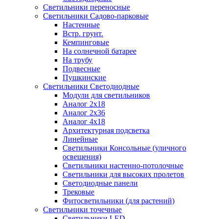
Светильники переносные
Светильники Садово-парковые
Настенные
Встр. грунт.
Кемпинговые
На солнечной батарее
На трубу
Подвесные
Пушкинские
Светильники Светодиодные
Модули для светильников
Аналог 2х18
Аналог 2х36
Аналог 4х18
Архитектурная подсветка
Линейные
Светильники Консольные (уличного
освещения)
Светильники настенно-потолочные
Светильники для высоких пролетов
Светодиодные панели
Трековые
Фитосветильники (для растений)
Светильники точечные
Светильники LED