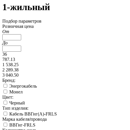
1-жильный
Подбор параметров
Розничная цена
От
До
36
787.13
1 538.25
2 289.38
3 040.50
Бренд:
Энергокабель
Монел
Цвет:
Черный
Тип изделия:
Кабель ВВГнг(А)-FRLS
Марка кабеля/провода
ВВГнг-FRLS