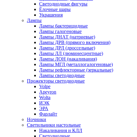
Светодиодные фигуры
Ёлочные шары
Украшения
Лампы
Лампы бактерицидные
Лампы галогеновые
Лампы ДНАТ (натриевые)
Лампы ДРВ (прямого включения)
Лампы ДРЛ (дроссельные)
Лампы ЛЛ (люминесцентные)
Лампы ЛОН (накаливания)
Лампы МГЛ (металлогалогеновые)
Лампы рефлекторные (зеркальные)
Лампы светодиодные
Прожекторы светодиодные
Volpe
Apeyron
Wolta
ИЭК
ЭРА
Фарлайт
Ночники
Светильники настольные
Накаливания и КЛЛ
Светодиодные