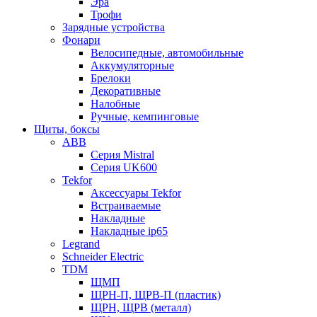
Эра
Трофи
Зарядные устройства
Фонари
Велосипедные, автомобильные
Аккумуляторные
Брелоки
Декоративные
Налобные
Ручные, кемпинговые
Щиты, боксы
ABB
Серия Mistral
Серия UK600
Tekfor
Аксессуары Tekfor
Встраиваемые
Накладные
Накладные ip65
Legrand
Schneider Electric
TDM
ЩМП
ЩРН-П, ЩРВ-П (пластик)
ЩРН, ЩРВ (металл)