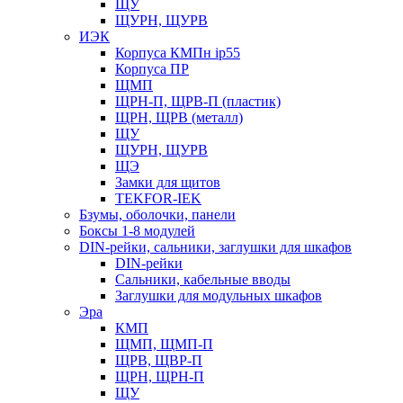
ЩУ
ЩУРН, ЩУРВ
ИЭК
Корпуса КМПн ip55
Корпуса ПР
ЩМП
ЩРН-П, ЩРВ-П (пластик)
ЩРН, ЩРВ (металл)
ЩУ
ЩУРН, ЩУРВ
ЩЭ
Замки для щитов
TEKFOR-IEK
Бзумы, оболочки, панели
Боксы 1-8 модулей
DIN-рейки, сальники, заглушки для шкафов
DIN-рейки
Сальники, кабельные вводы
Заглушки для модульных шкафов
Эра
КМП
ЩМП, ЩМП-П
ЩРВ, ЩВР-П
ЩРН, ЩРН-П
ЩУ