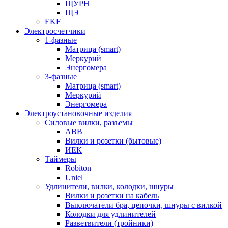
ЩУРН
ЩЭ
EKF
Электросчетчики
1-фазные
Матрица (smart)
Меркурий
Энергомера
3-фазные
Матрица (smart)
Меркурий
Энергомера
Электроустановочные изделия
Силовые вилки, разъемы
ABB
Вилки и розетки (бытовые)
ИЕК
Таймеры
Robiton
Uniel
Удлинители, вилки, колодки, шнуры
Вилки и розетки на кабель
Выключатели бра, цепочки, шнуры с вилкой
Колодки для удлинителей
Разветвители (тройники)