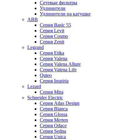
Сетевые фильтры
Удлинители
Удлинители на катушке
ABB
Серия Basic 55
Серия Levit
Серия Cosmo
Серия Zenit
Legrand
Серия Etika
Серия Valena
Серия Valena Allure
Серия Valena Life
Quteo
Серия Inspiria
Lezard
Серия Mira
Schneider Electric
Серия Atlas Design
Серия Blanca
Серия Glossa
Серия Merten
Серия Odace
Серия Sedna
Серия Unica