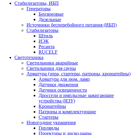
Стабилизаторы, ИБП
Генераторы
Бензиновые
Дизельные
Источники бесперебойного питания (ИБП)
Стабилизаторы
Штиль
ИЭК
Ресанта
RUCELF
Светотехника
Светильники аварийные
Светильники для сауны
Арматура (эпра, стартеры, патроны, кронштейны)
Арматура для люм. ламп
Датчики движения
Датчики освещенности
Дроссели и импльсные зажигающие
устройства (ИЗУ)
Кронштейны
Патроны и комплектующие
Стартеры
Новогодние украшения
Гирлянды
Проекторы и диско-шары