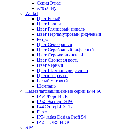
Серия Этюд
ArtGallery
Werkel
Цвет Белый
Цвет Бронза
Цвет Глянцевый никель
Цвет Перламутровый рифленый
Ретро
Цвет Серебряный
Цвет Серебряный рифленый
Цвет Серо-коричневый
Цвет Слоновая кость
Цвет Черный
Цвет Шампань рифленый
Цветные рамки
Белый матовый
Шампань
Пылевлагозащищенные серии IP44-66
IP54 Форс ИЭК
IP54 Эксперт ЭРА
P44 Этюд LEXEL
Plexo
IP54 Atlas Design Profi 54
IP55 TORS ИЭК
ЭРА