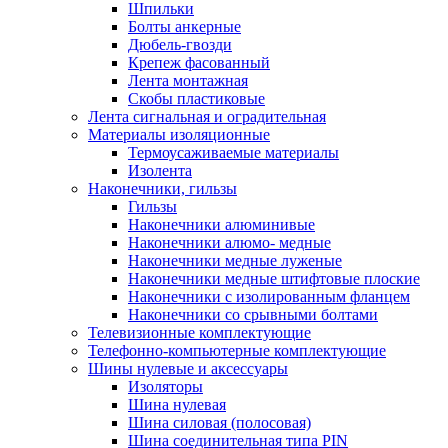
Шпильки
Болты анкерные
Дюбель-гвозди
Крепеж фасованный
Лента монтажная
Скобы пластиковые
Лента сигнальная и оградительная
Материалы изоляционные
Термоусаживаемые матeриалы
Изолента
Наконечники, гильзы
Гильзы
Наконечники алюминивые
Наконечники алюмо- медные
Наконечники медные луженые
Наконечники медные штифтовые плоские
Наконечники с изолированным фланцем
Наконечники со срывными болтами
Телевизионные комплектующие
Телефонно-компьютерные комплектующие
Шины нулевые и аксессуары
Изоляторы
Шина нулевая
Шина силовая (полосовая)
Шина соединительная типа PIN