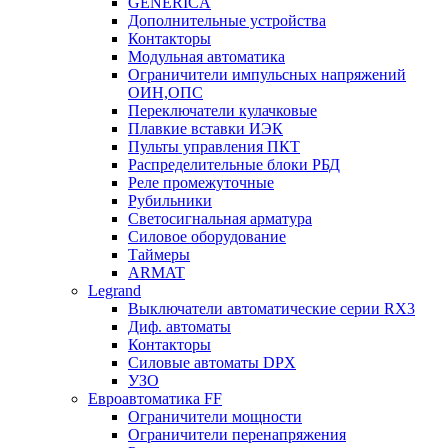
GENERICA
Дополнительные устройства
Контакторы
Модульная автоматика
Ограничители импульсных напряжений
ОИН,ОПС
Переключатели кулачковые
Плавкие вставки ИЭК
Пульты управления ПКТ
Распределительные блоки РБД
Реле промежуточные
Рубильники
Светосигнальная арматура
Силовое оборудование
Таймеры
ARMAT
Legrand
Выключатели автоматические серии RX3
Диф. автоматы
Контакторы
Силовые автоматы DPX
УЗО
Евроавтоматика FF
Ограничители мощности
Ограничители перенапряжения