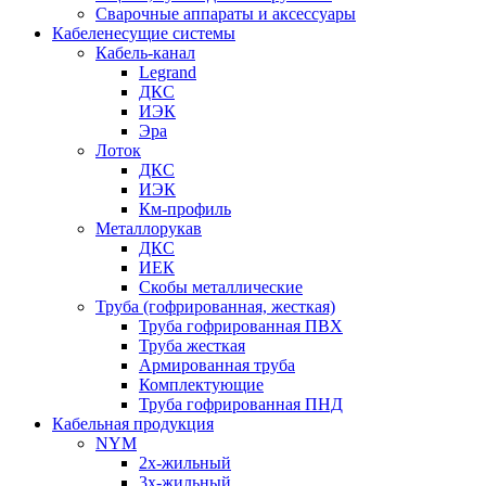
Сварочные аппараты и аксессуары
Кабеленесущие системы
Кабель-канал
Legrand
ДКС
ИЭК
Эра
Лоток
ДКС
ИЭК
Км-профиль
Металлорукав
ДКС
ИЕК
Скобы металлические
Труба (гофрированная, жесткая)
Труба гофрированная ПВХ
Труба жесткая
Армированная труба
Комплектующие
Труба гофрированная ПНД
Кабельная продукция
NYM
2х-жильный
3х-жильный