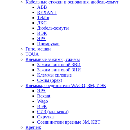
Кабельные стяжки и основания, дюбель-хомут
ABB
REXANT
Tekfor
ДКС
Дюбель-хомуты
ИЭК
ЭРА
Промрукав
Гипс, мешки
TOUA
Клеммные зажимы, сжимы
Зажим винтовой ЗВИ
Зажим винтовой ЗНИ
Клеммы силовые
Сжим (орех)
Клеммы, соединители WAGO, 3M, ИЭК
ЭРА
Rexant
Wago
ИЭК
СИЗ (колпачки)
Скрутка
Соединители врезные 3M, КВТ
Крепеж