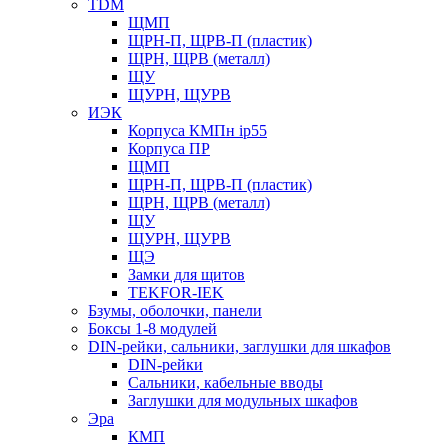
TDM
ЩМП
ЩРН-П, ЩРВ-П (пластик)
ЩРН, ЩРВ (металл)
ЩУ
ЩУРН, ЩУРВ
ИЭК
Корпуса КМПн ip55
Корпуса ПР
ЩМП
ЩРН-П, ЩРВ-П (пластик)
ЩРН, ЩРВ (металл)
ЩУ
ЩУРН, ЩУРВ
ЩЭ
Замки для щитов
TEKFOR-IEK
Бзумы, оболочки, панели
Боксы 1-8 модулей
DIN-рейки, сальники, заглушки для шкафов
DIN-рейки
Сальники, кабельные вводы
Заглушки для модульных шкафов
Эра
КМП