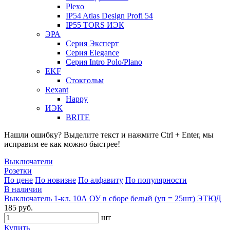
Plexo
IP54 Atlas Design Profi 54
IP55 TORS ИЭК
ЭРА
Серия Эксперт
Серия Elegance
Серия Intro Polo/Plano
EKF
Стокгольм
Rexant
Happy
ИЭК
BRITE
Нашли ошибку? Выделите текст и нажмите Ctrl + Enter, мы
исправим ее как можно быстрее!
Выключатели
Розетки
По цене
По новизне
По алфавиту
По популярности
В наличии
Выключатель 1-кл. 10А ОУ в сборе белый (уп = 25шт) ЭТЮД
185 руб.
шт
Купить