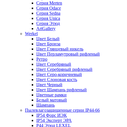
Серия Merten
Серия Odace
Серия Sedna
Серия Unica
Серия Этюд
ArtGallery
Werkel
Цвет Белый
Цвет Бронза
Цвет Глянцевый никель
Цвет Перламутровый рифленый
Ретро
Цвет Серебряный
Цвет Серебряный рифленый
Цвет Серо-коричневый
Цвет Слоновая кость
Цвет Черный
Цвет Шампань рифленый
Цветные рамки
Белый матовый
Шампань
Пылевлагозащищенные серии IP44-66
IP54 Форс ИЭК
IP54 Эксперт ЭРА
P44 Этюд LEXEL