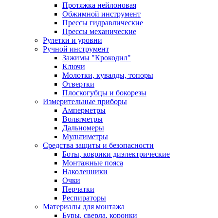
Протяжка нейлоновая
Обжимной инструмент
Прессы гидравлические
Прессы механические
Рулетки и уровни
Ручной инструмент
Зажимы "Крокодил"
Ключи
Молотки, кувалды, топоры
Отвертки
Плоскогубцы и бокорезы
Измерительные приборы
Амперметры
Вольтметры
Дальномеры
Мультиметры
Средства защиты и безопасности
Боты, коврики диэлектрические
Монтажные пояса
Наколенники
Очки
Перчатки
Респираторы
Материалы для монтажа
Буры, сверла, коронки