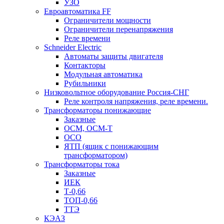
УЗО
Евроавтоматика FF
Ограничители мощности
Ограничители перенапряжения
Реле времени
Schneider Electric
Автоматы защиты двигателя
Контакторы
Модульная автоматика
Рубильники
Низковольтное оборудование Россия-СНГ
Реле контроля напряжения, реле времени.
Трансформаторы понижающие
Заказные
ОСМ, ОСМ-Т
ОСО
ЯТП (ящик с понижающим
трансформатором)
Трансформаторы тока
Заказные
ИЕК
Т-0,66
ТОП-0,66
ТТЭ
КЭАЗ