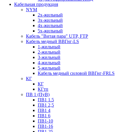
Кабельная продукция
NYM
2х-жильный
3х-жильный
4х-жильный
5х-жильный
Кабель "Витая пара" UTP, FTP
Кабель медный ВВГнг-LS
1-жильный
2-жильный
3-жильный
4-жильный
5-жильный
Кабель медный силовой ВВГнг-FRLS
КГ
КГ
КГтп
ПВ 1 (ПуВ)
ПВ1 1.5
ПВ1 2,5
ПВ1 4
ПВ1 6
ПВ1-10
ПВ1-16
ПВ1-25