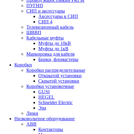
Провод жаростойкий РКГМ
ПУГНП
СИП и аксессуары
Аксессуары к СИП
СИП 4
Телевизионный кабель
ШВВП
Кабельные муфты
Муфты до 10кВ
Муфты до 1кВ
Маркировка для кабеля
Бирки, фломастеры
Коробки
Коробки распределительные
Открытой установки
Скрытой установки
Коробки установочные
GUSI
HEGEL
Schneider Electric
Эра
Люки
Низковольтное оборудование
ABB
Контакторы