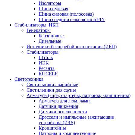
Изоляторы
Шина нулевая
Шина силовая (полосовая)
Шина соединительная типа PIN
Стабилизаторы, ИБП
Генераторы
Бензиновые
Дизельные
Источники бесперебойного питания (ИБП)
Стабилизаторы
Штиль
ИЭК
Ресанта
RUCELF
Светотехника
Светильники аварийные
Светильники для сауны
Арматура (эпра, стартеры, патроны, кронштейны)
Арматура для люм. ламп
Датчики движения
Датчики освещенности
Дроссели и импльсные зажигающие
устройства (ИЗУ)
Кронштейны
Патроны и комплектующие