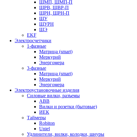
ЩМП, ЩМП-П
ЩРВ, ЩВР-П
ЩРН, ЩРН-П
ЩУ
ЩУРН
ЩЭ
EKF
Электросчетчики
1-фазные
Матрица (smart)
Меркурий
Энергомера
3-фазные
Матрица (smart)
Меркурий
Энергомера
Электроустановочные изделия
Силовые вилки, разъемы
ABB
Вилки и розетки (бытовые)
ИЕК
Таймеры
Robiton
Uniel
Удлинители, вилки, колодки, шнуры