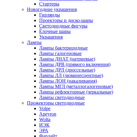
Стартеры
Новогодние украшения
Гирлянды
Проекторы и диско-шары
Светодиодные фигуры
Ёлочные шары
Украшения
Лампы
Лампы бактерицидные
Лампы галогеновые
Лампы ДНАТ (натриевые)
Лампы ДРВ (прямого включения)
Лампы ДРЛ (дроссельные)
Лампы ЛЛ (люминесцентные)
Лампы ЛОН (накаливания)
Лампы МГЛ (металлогалогеновые)
Лампы рефлекторные (зеркальные)
Лампы светодиодные
Прожекторы светодиодные
Volpe
Apeyron
Wolta
ИЭК
ЭРА
Фарлайт