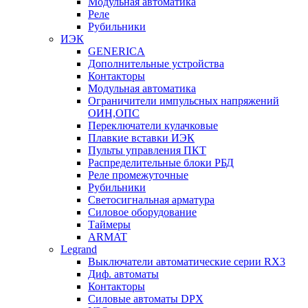
Модульная автоматика
Реле
Рубильники
ИЭК
GENERICA
Дополнительные устройства
Контакторы
Модульная автоматика
Ограничители импульсных напряжений
ОИН,ОПС
Переключатели кулачковые
Плавкие вставки ИЭК
Пульты управления ПКТ
Распределительные блоки РБД
Реле промежуточные
Рубильники
Светосигнальная арматура
Силовое оборудование
Таймеры
ARMAT
Legrand
Выключатели автоматические серии RX3
Диф. автоматы
Контакторы
Силовые автоматы DPX