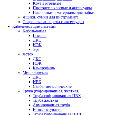
Круги отрезные
Пистолеты клеевые и аксессуары
Паяльники и материалы для пайки
Ящики, сумки для инструмента
Сварочные аппараты и аксессуары
Кабеленесущие системы
Кабель-канал
Legrand
ДКС
ИЭК
Эра
Лоток
ДКС
ИЭК
Км-профиль
Металлорукав
ДКС
ИЕК
Скобы металлические
Труба (гофрированная, жесткая)
Труба гофрированная ПВХ
Труба жесткая
Армированная труба
Комплектующие
Труба гофрированная ПНД