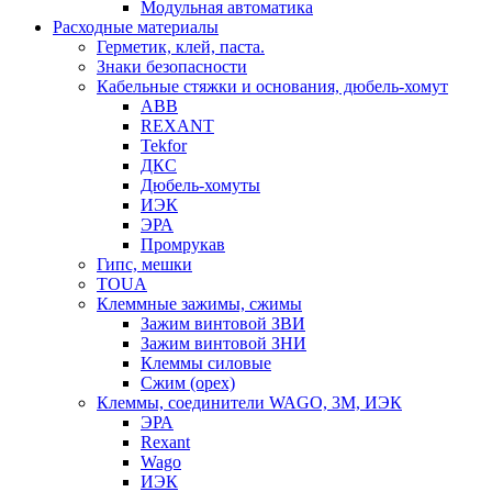
Модульная автоматика
Расходные материалы
Герметик, клей, паста.
Знаки безопасности
Кабельные стяжки и основания, дюбель-хомут
ABB
REXANT
Tekfor
ДКС
Дюбель-хомуты
ИЭК
ЭРА
Промрукав
Гипс, мешки
TOUA
Клеммные зажимы, сжимы
Зажим винтовой ЗВИ
Зажим винтовой ЗНИ
Клеммы силовые
Сжим (орех)
Клеммы, соединители WAGO, 3M, ИЭК
ЭРА
Rexant
Wago
ИЭК