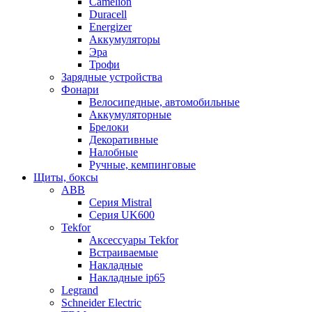
Camelion
Duracell
Energizer
Аккумуляторы
Эра
Трофи
Зарядные устройства
Фонари
Велосипедные, автомобильные
Аккумуляторные
Брелоки
Декоративные
Налобные
Ручные, кемпинговые
Щиты, боксы
ABB
Серия Mistral
Серия UK600
Tekfor
Аксессуары Tekfor
Встраиваемые
Накладные
Накладные ip65
Legrand
Schneider Electric