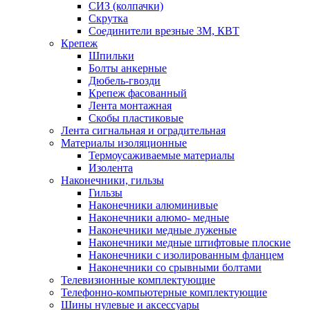
СИЗ (колпачки)
Скрутка
Соединители врезные 3M, КВТ
Крепеж
Шпильки
Болты анкерные
Дюбель-гвозди
Крепеж фасованный
Лента монтажная
Скобы пластиковые
Лента сигнальная и оградительная
Материалы изоляционные
Термоусаживаемые матeриалы
Изолента
Наконечники, гильзы
Гильзы
Наконечники алюминивые
Наконечники алюмо- медные
Наконечники медные луженые
Наконечники медные штифтовые плоские
Наконечники с изолированным фланцем
Наконечники со срывными болтами
Телевизионные комплектующие
Телефонно-компьютерные комплектующие
Шины нулевые и аксессуары