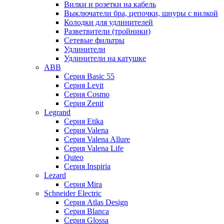
Вилки и розетки на кабель
Выключатели бра, цепочки, шнуры с вилкой
Колодки для удлинителей
Разветвители (тройники)
Сетевые фильтры
Удлинители
Удлинители на катушке
ABB
Серия Basic 55
Серия Levit
Серия Cosmo
Серия Zenit
Legrand
Серия Etika
Серия Valena
Серия Valena Allure
Серия Valena Life
Quteo
Серия Inspiria
Lezard
Серия Mira
Schneider Electric
Серия Atlas Design
Серия Blanca
Серия Glossa