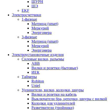
ЩУРН
ЩЭ
EKF
Электросчетчики
1-фазные
Матрица (smart)
Меркурий
Энергомера
3-фазные
Матрица (smart)
Меркурий
Энергомера
Электроустановочные изделия
Силовые вилки, разъемы
ABB
Вилки и розетки (бытовые)
ИЕК
Таймеры
Robiton
Uniel
Удлинители, вилки, колодки, шнуры
Вилки и розетки на кабель
Выключатели бра, цепочки, шнуры с вилкой
Колодки для удлинителей
Разветвители (тройники)