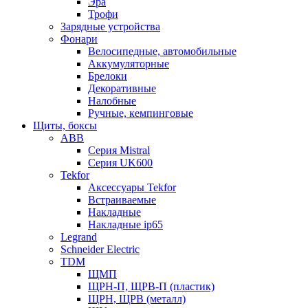
Эра
Трофи
Зарядные устройства
Фонари
Велосипедные, автомобильные
Аккумуляторные
Брелоки
Декоративные
Налобные
Ручные, кемпинговые
Щиты, боксы
ABB
Серия Mistral
Серия UK600
Tekfor
Аксессуары Tekfor
Встраиваемые
Накладные
Накладные ip65
Legrand
Schneider Electric
TDM
ЩМП
ЩРН-П, ЩРВ-П (пластик)
ЩРН, ЩРВ (металл)