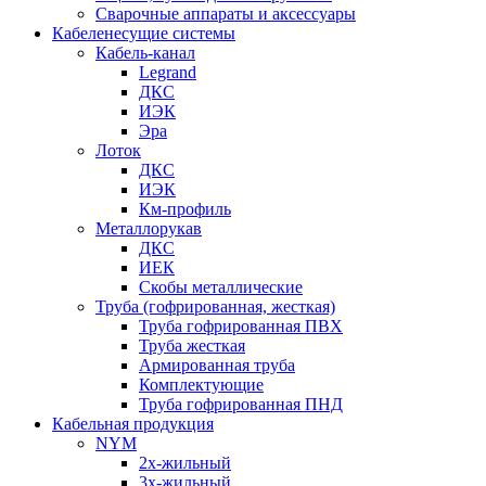
Сварочные аппараты и аксессуары
Кабеленесущие системы
Кабель-канал
Legrand
ДКС
ИЭК
Эра
Лоток
ДКС
ИЭК
Км-профиль
Металлорукав
ДКС
ИЕК
Скобы металлические
Труба (гофрированная, жесткая)
Труба гофрированная ПВХ
Труба жесткая
Армированная труба
Комплектующие
Труба гофрированная ПНД
Кабельная продукция
NYM
2х-жильный
3х-жильный