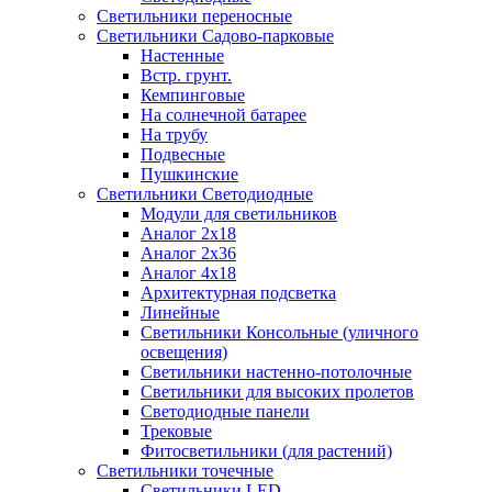
Светильники переносные
Светильники Садово-парковые
Настенные
Встр. грунт.
Кемпинговые
На солнечной батарее
На трубу
Подвесные
Пушкинские
Светильники Светодиодные
Модули для светильников
Аналог 2х18
Аналог 2х36
Аналог 4х18
Архитектурная подсветка
Линейные
Светильники Консольные (уличного
освещения)
Светильники настенно-потолочные
Светильники для высоких пролетов
Светодиодные панели
Трековые
Фитосветильники (для растений)
Светильники точечные
Светильники LED