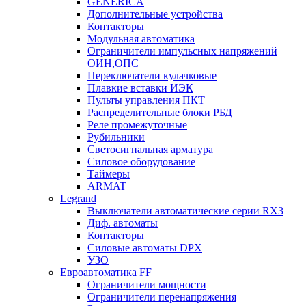
GENERICA
Дополнительные устройства
Контакторы
Модульная автоматика
Ограничители импульсных напряжений
ОИН,ОПС
Переключатели кулачковые
Плавкие вставки ИЭК
Пульты управления ПКТ
Распределительные блоки РБД
Реле промежуточные
Рубильники
Светосигнальная арматура
Силовое оборудование
Таймеры
ARMAT
Legrand
Выключатели автоматические серии RX3
Диф. автоматы
Контакторы
Силовые автоматы DPX
УЗО
Евроавтоматика FF
Ограничители мощности
Ограничители перенапряжения