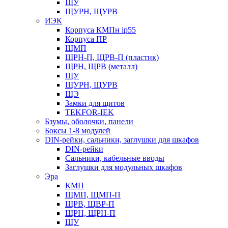
ЩУ
ЩУРН, ЩУРВ
ИЭК
Корпуса КМПн ip55
Корпуса ПР
ЩМП
ЩРН-П, ЩРВ-П (пластик)
ЩРН, ЩРВ (металл)
ЩУ
ЩУРН, ЩУРВ
ЩЭ
Замки для щитов
TEKFOR-IEK
Бзумы, оболочки, панели
Боксы 1-8 модулей
DIN-рейки, сальники, заглушки для шкафов
DIN-рейки
Сальники, кабельные вводы
Заглушки для модульных шкафов
Эра
КМП
ЩМП, ЩМП-П
ЩРВ, ЩВР-П
ЩРН, ЩРН-П
ЩУ