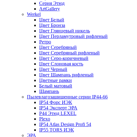
Серия Этюд
ArtGallery
Werkel
Цвет Белый
Цвет Бронза
Цвет Глянцевый никель
Цвет Перламутровый рифленый
Ретро
Цвет Серебряный
Цвет Серебряный рифленый
Цвет Серо-коричневый
Цвет Слоновая кость
Цвет Черный
Цвет Шампань рифленый
Цветные рамки
Белый матовый
Шампань
Пылевлагозащищенные серии IP44-66
IP54 Форс ИЭК
IP54 Эксперт ЭРА
P44 Этюд LEXEL
Plexo
IP54 Atlas Design Profi 54
IP55 TORS ИЭК
ЭРА