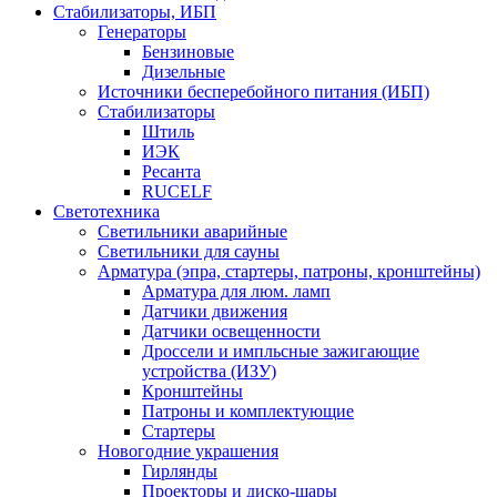
Стабилизаторы, ИБП
Генераторы
Бензиновые
Дизельные
Источники бесперебойного питания (ИБП)
Стабилизаторы
Штиль
ИЭК
Ресанта
RUCELF
Светотехника
Светильники аварийные
Светильники для сауны
Арматура (эпра, стартеры, патроны, кронштейны)
Арматура для люм. ламп
Датчики движения
Датчики освещенности
Дроссели и импльсные зажигающие
устройства (ИЗУ)
Кронштейны
Патроны и комплектующие
Стартеры
Новогодние украшения
Гирлянды
Проекторы и диско-шары