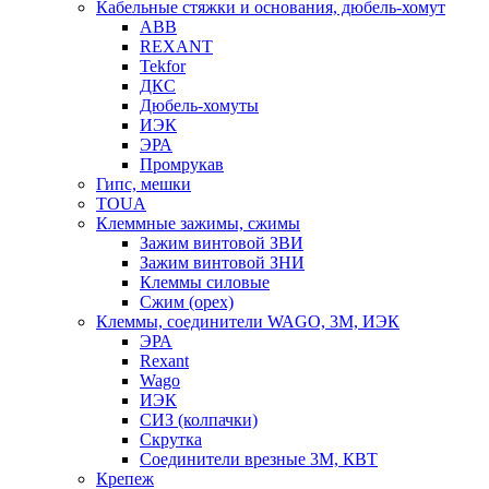
Кабельные стяжки и основания, дюбель-хомут
ABB
REXANT
Tekfor
ДКС
Дюбель-хомуты
ИЭК
ЭРА
Промрукав
Гипс, мешки
TOUA
Клеммные зажимы, сжимы
Зажим винтовой ЗВИ
Зажим винтовой ЗНИ
Клеммы силовые
Сжим (орех)
Клеммы, соединители WAGO, 3M, ИЭК
ЭРА
Rexant
Wago
ИЭК
СИЗ (колпачки)
Скрутка
Соединители врезные 3M, КВТ
Крепеж