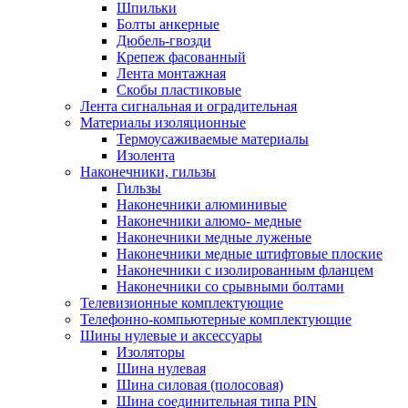
Шпильки
Болты анкерные
Дюбель-гвозди
Крепеж фасованный
Лента монтажная
Скобы пластиковые
Лента сигнальная и оградительная
Материалы изоляционные
Термоусаживаемые матeриалы
Изолента
Наконечники, гильзы
Гильзы
Наконечники алюминивые
Наконечники алюмо- медные
Наконечники медные луженые
Наконечники медные штифтовые плоские
Наконечники с изолированным фланцем
Наконечники со срывными болтами
Телевизионные комплектующие
Телефонно-компьютерные комплектующие
Шины нулевые и аксессуары
Изоляторы
Шина нулевая
Шина силовая (полосовая)
Шина соединительная типа PIN