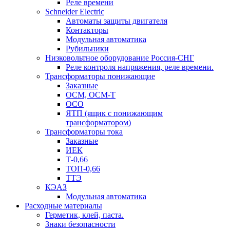
Реле времени
Schneider Electric
Автоматы защиты двигателя
Контакторы
Модульная автоматика
Рубильники
Низковольтное оборудование Россия-СНГ
Реле контроля напряжения, реле времени.
Трансформаторы понижающие
Заказные
ОСМ, ОСМ-Т
ОСО
ЯТП (ящик с понижающим
трансформатором)
Трансформаторы тока
Заказные
ИЕК
Т-0,66
ТОП-0,66
ТТЭ
КЭАЗ
Модульная автоматика
Расходные материалы
Герметик, клей, паста.
Знаки безопасности