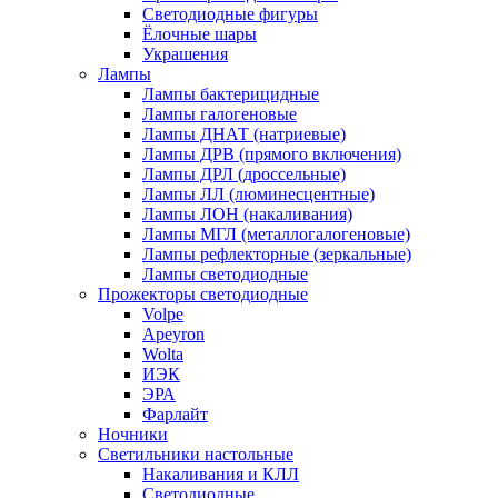
Светодиодные фигуры
Ёлочные шары
Украшения
Лампы
Лампы бактерицидные
Лампы галогеновые
Лампы ДНАТ (натриевые)
Лампы ДРВ (прямого включения)
Лампы ДРЛ (дроссельные)
Лампы ЛЛ (люминесцентные)
Лампы ЛОН (накаливания)
Лампы МГЛ (металлогалогеновые)
Лампы рефлекторные (зеркальные)
Лампы светодиодные
Прожекторы светодиодные
Volpe
Apeyron
Wolta
ИЭК
ЭРА
Фарлайт
Ночники
Светильники настольные
Накаливания и КЛЛ
Светодиодные