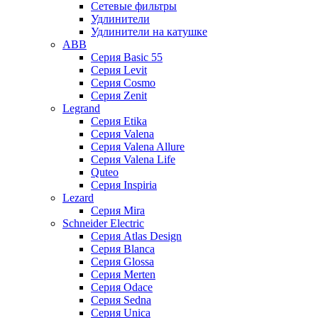
Сетевые фильтры
Удлинители
Удлинители на катушке
ABB
Серия Basic 55
Серия Levit
Серия Cosmo
Серия Zenit
Legrand
Серия Etika
Серия Valena
Серия Valena Allure
Серия Valena Life
Quteo
Серия Inspiria
Lezard
Серия Mira
Schneider Electric
Серия Atlas Design
Серия Blanca
Серия Glossa
Серия Merten
Серия Odace
Серия Sedna
Серия Unica