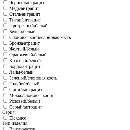
Черный/антрацит
Медь/антрацит
Сталь/антрацит
Титан/антрацит
Прозрачный/белый
Белый/белый
Слоновая кость/слоновая кость
Бронза/атрацит
Желтый/белый
Оранжевый/белый
Красный/белый
Бордо/антрацит
Лайм/белый
Зеленый/слоновая кость
Голубой/белый
Синий/антрацит
Мокко/слоновая кость
Розовый/белый
Серый/антрацит
Серия:
Elegance
Тип изделия:
Выключатель