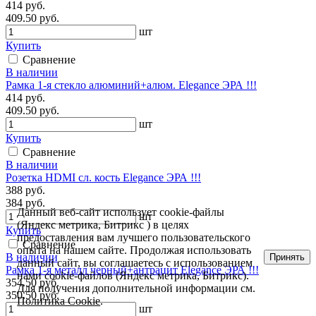
414 руб.
409.50 руб.
шт
Купить
Сравнение
В наличии
Рамка 1-я стекло алюминий+алюм. Elegance ЭРА !!!
414 руб.
409.50 руб.
шт
Купить
Сравнение
В наличии
Розетка HDMI сл. кость Elegance ЭРА !!!
388 руб.
384 руб.
Данный веб-сайт использует cookie-файлы
шт
(Яндекс метрика, Битрикс ) в целях
Купить
предоставления вам лучшего пользовательского
Сравнение
опыта на нашем сайте. Продолжая использовать
В наличии
Принять
данный сайт, вы соглашаетесь с использованием
Рамка 1-я металл черный+антрацит Elegance ЭРА !!!
нами cookie-файлов (Яндекс метрика, Битрикс).
354.50 руб.
Для получения дополнительной информации см.
350.50 руб.
Политика Cookie
.
шт