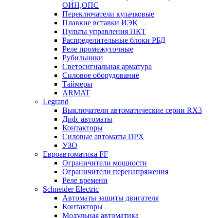
ОИН,ОПС
Переключатели кулачковые
Плавкие вставки ИЭК
Пульты управления ПКТ
Распределительные блоки РБД
Реле промежуточные
Рубильники
Светосигнальная арматура
Силовое оборудование
Таймеры
ARMAT
Legrand
Выключатели автоматические серии RX3
Диф. автоматы
Контакторы
Силовые автоматы DPX
УЗО
Евроавтоматика FF
Ограничители мощности
Ограничители перенапряжения
Реле времени
Schneider Electric
Автоматы защиты двигателя
Контакторы
Модульная автоматика