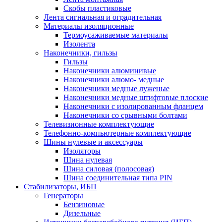
Скобы пластиковые
Лента сигнальная и оградительная
Материалы изоляционные
Термоусаживаемые матeриалы
Изолента
Наконечники, гильзы
Гильзы
Наконечники алюминивые
Наконечники алюмо- медные
Наконечники медные луженые
Наконечники медные штифтовые плоские
Наконечники с изолированным фланцем
Наконечники со срывными болтами
Телевизионные комплектующие
Телефонно-компьютерные комплектующие
Шины нулевые и аксессуары
Изоляторы
Шина нулевая
Шина силовая (полосовая)
Шина соединительная типа PIN
Стабилизаторы, ИБП
Генераторы
Бензиновые
Дизельные