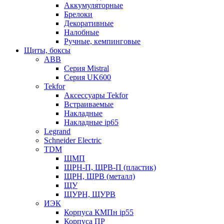
Аккумуляторные
Брелоки
Декоративные
Налобные
Ручные, кемпинговые
Щиты, боксы
ABB
Серия Mistral
Серия UK600
Tekfor
Аксессуары Tekfor
Встраиваемые
Накладные
Накладные ip65
Legrand
Schneider Electric
TDM
ЩМП
ЩРН-П, ЩРВ-П (пластик)
ЩРН, ЩРВ (металл)
ЩУ
ЩУРН, ЩУРВ
ИЭК
Корпуса КМПн ip55
Корпуса ПР