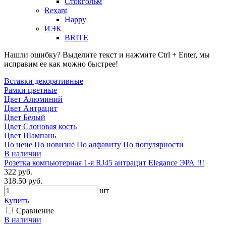
Стокгольм
Rexant
Happy
ИЭК
BRITE
Нашли ошибку? Выделите текст и нажмите Ctrl + Enter, мы
исправим ее как можно быстрее!
Вставки декоративные
Рамки цветные
Цвет Алюминий
Цвет Антрацит
Цвет Белый
Цвет Слоновая кость
Цвет Шампань
По цене
По новизне
По алфавиту
По популярности
В наличии
Розетка компьютерная 1-я RJ45 антрацит Elegance ЭРА !!!
322 руб.
318.50 руб.
шт
Купить
Сравнение
В наличии