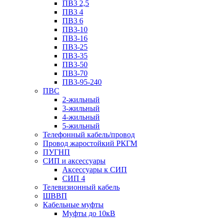
ПВ3 2,5
ПВ3 4
ПВ3 6
ПВ3-10
ПВ3-16
ПВ3-25
ПВ3-35
ПВ3-50
ПВ3-70
ПВ3-95-240
ПВС
2-жильный
3-жильный
4-жильный
5-жильный
Телефонный кабель/провод
Провод жаростойкий РКГМ
ПУГНП
СИП и аксессуары
Аксессуары к СИП
СИП 4
Телевизионный кабель
ШВВП
Кабельные муфты
Муфты до 10кВ