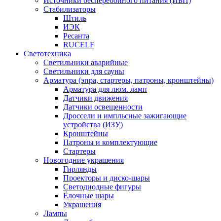
Источники бесперебойного питания (ИБП)
Стабилизаторы
Штиль
ИЭК
Ресанта
RUCELF
Светотехника
Светильники аварийные
Светильники для сауны
Арматура (эпра, стартеры, патроны, кронштейны)
Арматура для люм. ламп
Датчики движения
Датчики освещенности
Дроссели и импльсные зажигающие
устройства (ИЗУ)
Кронштейны
Патроны и комплектующие
Стартеры
Новогодние украшения
Гирлянды
Проекторы и диско-шары
Светодиодные фигуры
Ёлочные шары
Украшения
Лампы