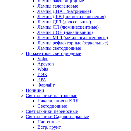
Лампы бактерицидные
Лампы галогеновые
Лампы ДНАТ (натриевые)
Лампы ДРВ (прямого включения)
Лампы ДРЛ (дроссельные)
Лампы ЛЛ (люминесцентные)
Лампы ЛОН (накаливания)
Лампы МГЛ (металлогалогеновые)
Лампы рефлекторные (зеркальные)
Лампы светодиодные
Прожекторы светодиодные
Volpe
Apeyron
Wolta
ИЭК
ЭРА
Фарлайт
Ночники
Светильники настольные
Накаливания и КЛЛ
Светодиодные
Светильники переносные
Светильники Садово-парковые
Настенные
Встр. грунт.