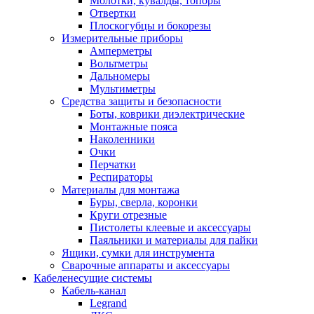
Молотки, кувалды, топоры
Отвертки
Плоскогубцы и бокорезы
Измерительные приборы
Амперметры
Вольтметры
Дальномеры
Мультиметры
Средства защиты и безопасности
Боты, коврики диэлектрические
Монтажные пояса
Наколенники
Очки
Перчатки
Респираторы
Материалы для монтажа
Буры, сверла, коронки
Круги отрезные
Пистолеты клеевые и аксессуары
Паяльники и материалы для пайки
Ящики, сумки для инструмента
Сварочные аппараты и аксессуары
Кабеленесущие системы
Кабель-канал
Legrand