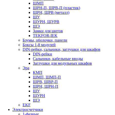
ЩМП
ЩРН-П, ЩРВ-П (пластик)
ЩРН, ЩРВ (металл)
ЩУ
ЩУРН, ЩУРВ
ЩЭ
Замки для щитов
TEKFOR-IEK
Бзумы, оболочки, панели
Боксы 1-8 модулей
DIN-рейки, сальники, заглушки для шкафов
DIN-рейки
Сальники, кабельные вводы
Заглушки для модульных шкафов
Эра
КМП
ЩМП, ЩМП-П
ЩРВ, ЩВР-П
ЩРН, ЩРН-П
ЩУ
ЩУРН
ЩЭ
EKF
Электросчетчики
1-фазные