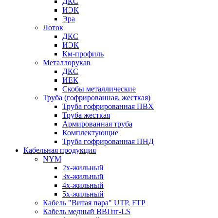
ДКС
ИЭК
Эра
Лоток
ДКС
ИЭК
Км-профиль
Металлорукав
ДКС
ИЕК
Скобы металлические
Труба (гофрированная, жесткая)
Труба гофрированная ПВХ
Труба жесткая
Армированная труба
Комплектующие
Труба гофрированная ПНД
Кабельная продукция
NYM
2х-жильный
3х-жильный
4х-жильный
5х-жильный
Кабель "Витая пара" UTP, FTP
Кабель медный ВВГнг-LS