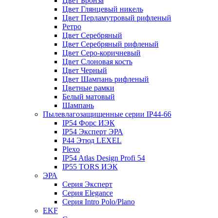
Цвет Бронза
Цвет Глянцевый никель
Цвет Перламутровый рифленый
Ретро
Цвет Серебряный
Цвет Серебряный рифленый
Цвет Серо-коричневый
Цвет Слоновая кость
Цвет Черный
Цвет Шампань рифленый
Цветные рамки
Белый матовый
Шампань
Пылевлагозащищенные серии IP44-66
IP54 Форс ИЭК
IP54 Эксперт ЭРА
P44 Этюд LEXEL
Plexo
IP54 Atlas Design Profi 54
IP55 TORS ИЭК
ЭРА
Серия Эксперт
Серия Elegance
Серия Intro Polo/Plano
EKF