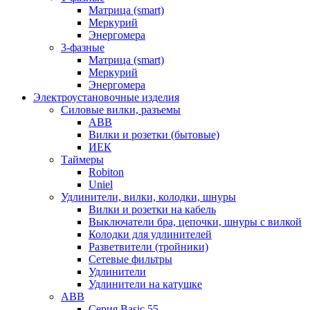
Матрица (smart)
Меркурий
Энергомера
3-фазные
Матрица (smart)
Меркурий
Энергомера
Электроустановочные изделия
Силовые вилки, разъемы
ABB
Вилки и розетки (бытовые)
ИЕК
Таймеры
Robiton
Uniel
Удлинители, вилки, колодки, шнуры
Вилки и розетки на кабель
Выключатели бра, цепочки, шнуры с вилкой
Колодки для удлинителей
Разветвители (тройники)
Сетевые фильтры
Удлинители
Удлинители на катушке
ABB
Серия Basic 55