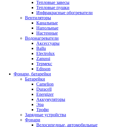
Тепловые завесы
Тепловые пушки
Инфракрасные обогреватели
Вентиляторы
Канальные
Напольные
Настенные
Водонагреватели
Аксессуары
Ballu
Electrolux
Zanussi
Термекс
Edisson
Фонари, батарейки
Батарейки
Camelion
Duracell
Energizer
Аккумуляторы
Эра
Трофи
Зарядные устройства
Фонари
Велосипедные, автомобильные