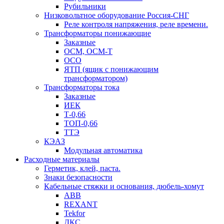
Рубильники
Низковольтное оборудование Россия-СНГ
Реле контроля напряжения, реле времени.
Трансформаторы понижающие
Заказные
ОСМ, ОСМ-Т
ОСО
ЯТП (ящик с понижающим
трансформатором)
Трансформаторы тока
Заказные
ИЕК
Т-0,66
ТОП-0,66
ТТЭ
КЭАЗ
Модульная автоматика
Расходные материалы
Герметик, клей, паста.
Знаки безопасности
Кабельные стяжки и основания, дюбель-хомут
ABB
REXANT
Tekfor
ДКС