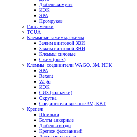
Дюбель-хомуты
ИЭК
ЭРА
Промрукав
Гипс, мешки
TOUA
Клеммные зажимы, сжимы
Зажим винтовой ЗВИ
Зажим винтовой ЗНИ
Клеммы силовые
Сжим (орех)
Клеммы, соединители WAGO, 3M, ИЭК
ЭРА
Rexant
Wago
ИЭК
СИЗ (колпачки)
Скрутка
Соединители врезные 3M, КВТ
Крепеж
Шпильки
Болты анкерные
Дюбель-гвозди
Крепеж фасованный
Лента монтажная