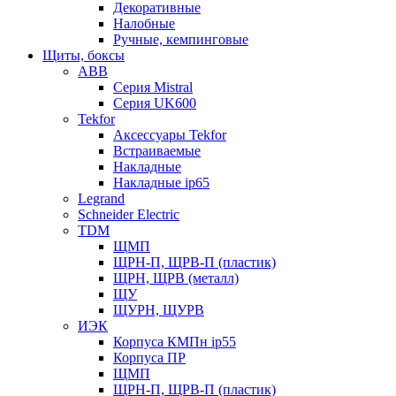
Декоративные
Налобные
Ручные, кемпинговые
Щиты, боксы
ABB
Серия Mistral
Серия UK600
Tekfor
Аксессуары Tekfor
Встраиваемые
Накладные
Накладные ip65
Legrand
Schneider Electric
TDM
ЩМП
ЩРН-П, ЩРВ-П (пластик)
ЩРН, ЩРВ (металл)
ЩУ
ЩУРН, ЩУРВ
ИЭК
Корпуса КМПн ip55
Корпуса ПР
ЩМП
ЩРН-П, ЩРВ-П (пластик)