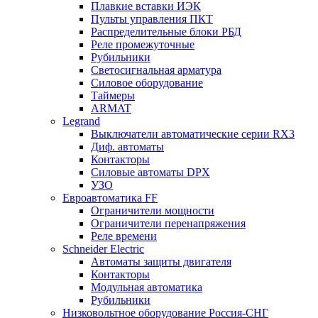
Плавкие вставки ИЭК
Пульты управления ПКТ
Распределительные блоки РБД
Реле промежуточные
Рубильники
Светосигнальная арматура
Силовое оборудование
Таймеры
ARMAT
Legrand
Выключатели автоматические серии RX3
Диф. автоматы
Контакторы
Силовые автоматы DPX
УЗО
Евроавтоматика FF
Ограничители мощности
Ограничители перенапряжения
Реле времени
Schneider Electric
Автоматы защиты двигателя
Контакторы
Модульная автоматика
Рубильники
Низковольтное оборудование Россия-СНГ