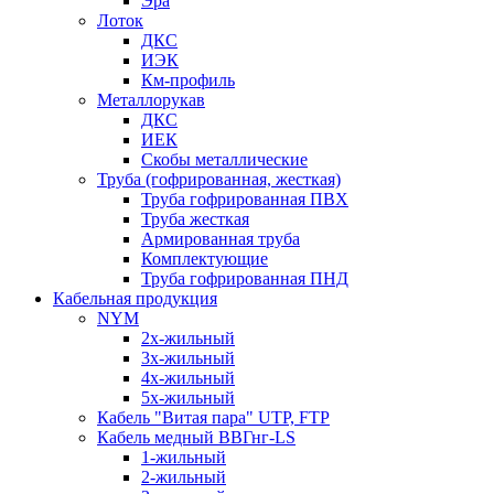
Эра
Лоток
ДКС
ИЭК
Км-профиль
Металлорукав
ДКС
ИЕК
Скобы металлические
Труба (гофрированная, жесткая)
Труба гофрированная ПВХ
Труба жесткая
Армированная труба
Комплектующие
Труба гофрированная ПНД
Кабельная продукция
NYM
2х-жильный
3х-жильный
4х-жильный
5х-жильный
Кабель "Витая пара" UTP, FTP
Кабель медный ВВГнг-LS
1-жильный
2-жильный