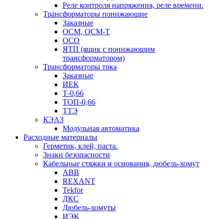
Реле контроля напряжения, реле времени.
Трансформаторы понижающие
Заказные
ОСМ, ОСМ-Т
ОСО
ЯТП (ящик с понижающим
трансформатором)
Трансформаторы тока
Заказные
ИЕК
Т-0,66
ТОП-0,66
ТТЭ
КЭАЗ
Модульная автоматика
Расходные материалы
Герметик, клей, паста.
Знаки безопасности
Кабельные стяжки и основания, дюбель-хомут
ABB
REXANT
Tekfor
ДКС
Дюбель-хомуты
ИЭК