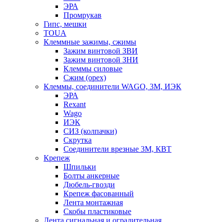
ЭРА
Промрукав
Гипс, мешки
TOUA
Клеммные зажимы, сжимы
Зажим винтовой ЗВИ
Зажим винтовой ЗНИ
Клеммы силовые
Сжим (орех)
Клеммы, соединители WAGO, 3M, ИЭК
ЭРА
Rexant
Wago
ИЭК
СИЗ (колпачки)
Скрутка
Соединители врезные 3M, КВТ
Крепеж
Шпильки
Болты анкерные
Дюбель-гвозди
Крепеж фасованный
Лента монтажная
Скобы пластиковые
Лента сигнальная и оградительная