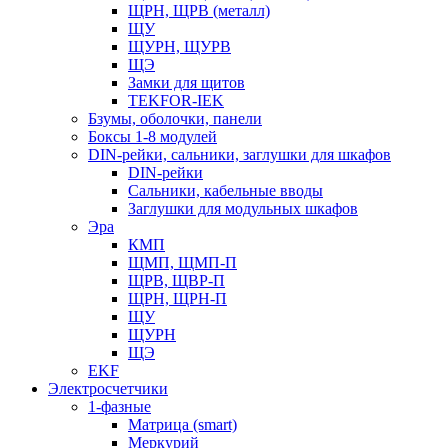
ЩРН, ЩРВ (металл)
ЩУ
ЩУРН, ЩУРВ
ЩЭ
Замки для щитов
TEKFOR-IEK
Бзумы, оболочки, панели
Боксы 1-8 модулей
DIN-рейки, сальники, заглушки для шкафов
DIN-рейки
Сальники, кабельные вводы
Заглушки для модульных шкафов
Эра
КМП
ЩМП, ЩМП-П
ЩРВ, ЩВР-П
ЩРН, ЩРН-П
ЩУ
ЩУРН
ЩЭ
EKF
Электросчетчики
1-фазные
Матрица (smart)
Меркурий