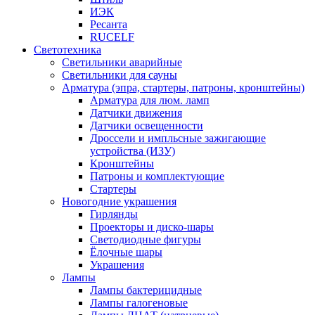
ИЭК
Ресанта
RUCELF
Светотехника
Светильники аварийные
Светильники для сауны
Арматура (эпра, стартеры, патроны, кронштейны)
Арматура для люм. ламп
Датчики движения
Датчики освещенности
Дроссели и импльсные зажигающие
устройства (ИЗУ)
Кронштейны
Патроны и комплектующие
Стартеры
Новогодние украшения
Гирлянды
Проекторы и диско-шары
Светодиодные фигуры
Ёлочные шары
Украшения
Лампы
Лампы бактерицидные
Лампы галогеновые