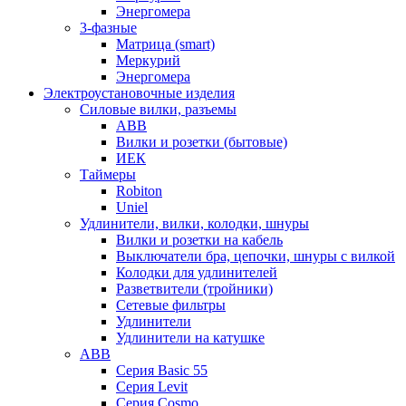
Энергомера
3-фазные
Матрица (smart)
Меркурий
Энергомера
Электроустановочные изделия
Силовые вилки, разъемы
ABB
Вилки и розетки (бытовые)
ИЕК
Таймеры
Robiton
Uniel
Удлинители, вилки, колодки, шнуры
Вилки и розетки на кабель
Выключатели бра, цепочки, шнуры с вилкой
Колодки для удлинителей
Разветвители (тройники)
Сетевые фильтры
Удлинители
Удлинители на катушке
ABB
Серия Basic 55
Серия Levit
Серия Cosmo