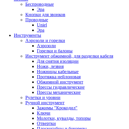
Беспроводные
Эра
Кнопки для звонков
Проводные
Uniel
Эра
Инструменты
Аэрозоли и горелки
Аэрозоли
Горелки и балоны
Инструмент обжимной, для разделки кабеля
Для снятия изоляции
Ножи, лезвия
Ножницы кабельные
Протяжка нейлоновая
Обжимной инструмент
Прессы гидравлические
Прессы механические
Рулетки и уровни
Ручной инструмент
Зажимы "Крокодил"
Ключи
Молотки, кувалды, топоры
Отвертки
Плоскогубцы и бокорезы