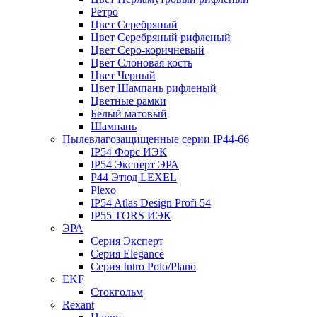
Ретро
Цвет Серебряный
Цвет Серебряный рифленый
Цвет Серо-коричневый
Цвет Слоновая кость
Цвет Черный
Цвет Шампань рифленый
Цветные рамки
Белый матовый
Шампань
Пылевлагозащищенные серии IP44-66
IP54 Форс ИЭК
IP54 Эксперт ЭРА
P44 Этюд LEXEL
Plexo
IP54 Atlas Design Profi 54
IP55 TORS ИЭК
ЭРА
Серия Эксперт
Серия Elegance
Серия Intro Polo/Plano
EKF
Стокгольм
Rexant