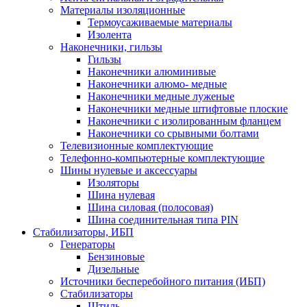
Материалы изоляционные
Термоусаживаемые матeриалы
Изолента
Наконечники, гильзы
Гильзы
Наконечники алюминивые
Наконечники алюмо- медные
Наконечники медные луженые
Наконечники медные штифтовые плоские
Наконечники с изолированным фланцем
Наконечники со срывными болтами
Телевизионные комплектующие
Телефонно-компьютерные комплектующие
Шины нулевые и аксессуары
Изоляторы
Шина нулевая
Шина силовая (полосовая)
Шина соединительная типа PIN
Стабилизаторы, ИБП
Генераторы
Бензиновые
Дизельные
Источники бесперебойного питания (ИБП)
Стабилизаторы
Штиль