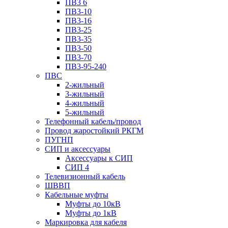
ПВ3 6
ПВ3-10
ПВ3-16
ПВ3-25
ПВ3-35
ПВ3-50
ПВ3-70
ПВ3-95-240
ПВС
2-жильный
3-жильный
4-жильный
5-жильный
Телефонный кабель/провод
Провод жаростойкий РКГМ
ПУГНП
СИП и аксессуары
Аксессуары к СИП
СИП 4
Телевизионный кабель
ШВВП
Кабельные муфты
Муфты до 10кВ
Муфты до 1кВ
Маркировка для кабеля