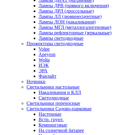
Лампы ДНАТ (натриевые)
Лампы ДРВ (прямого включения)
Лампы ДРЛ (дроссельные)
Лампы ЛЛ (люминесцентные)
Лампы ЛОН (накаливания)
Лампы МГЛ (металлогалогеновые)
Лампы рефлекторные (зеркальные)
Лампы светодиодные
Прожекторы светодиодные
Volpe
Apeyron
Wolta
ИЭК
ЭРА
Фарлайт
Ночники
Светильники настольные
Накаливания и КЛЛ
Светодиодные
Светильники переносные
Светильники Садово-парковые
Настенные
Встр. грунт.
Кемпинговые
На солнечной батарее