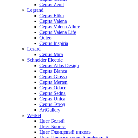
Серия Zenit
Legrand
Серия Etika
Серия Valena
Серия Valena Allure
Серия Valena Life
Quteo
Серия Inspiria
Lezard
Серия Mira
Schneider Electric
Серия Atlas Design
Серия Blanca
Серия Glossa
Серия Merten
Серия Odace
Серия Sedna
Серия Unica
Серия Этюд
ArtGallery
Werkel
Цвет Белый
Цвет Бронза
Цвет Глянцевый никель
Цвет Перламутровый рифленый