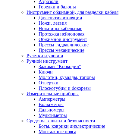
Аэрозоли
Горелки и балоны
Инструмент обжимной, для разделки кабеля
Для снятия изоляции
Ножи, лезвия
Ножницы кабельные
Протяжка нейлоновая
Обжимной инструмент
Прессы гидравлические
Прессы механические
Рулетки и уровни
Ручной инструмент
Зажимы "Крокодил"
Ключи
Молотки, кувалды, топоры
Отвертки
Плоскогубцы и бокорезы
Измерительные приборы
Амперметры
Вольтметры
Дальномеры
Мультиметры
Средства защиты и безопасности
Боты, коврики диэлектрические
Монтажные пояса