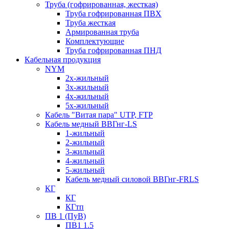
Труба (гофрированная, жесткая)
Труба гофрированная ПВХ
Труба жесткая
Армированная труба
Комплектующие
Труба гофрированная ПНД
Кабельная продукция
NYM
2х-жильный
3х-жильный
4х-жильный
5х-жильный
Кабель "Витая пара" UTP, FTP
Кабель медный ВВГнг-LS
1-жильный
2-жильный
3-жильный
4-жильный
5-жильный
Кабель медный силовой ВВГнг-FRLS
КГ
КГ
КГтп
ПВ 1 (ПуВ)
ПВ1 1.5