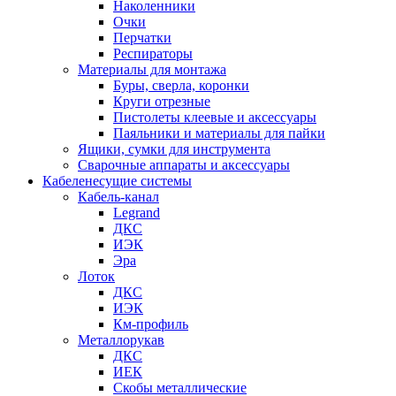
Наколенники
Очки
Перчатки
Респираторы
Материалы для монтажа
Буры, сверла, коронки
Круги отрезные
Пистолеты клеевые и аксессуары
Паяльники и материалы для пайки
Ящики, сумки для инструмента
Сварочные аппараты и аксессуары
Кабеленесущие системы
Кабель-канал
Legrand
ДКС
ИЭК
Эра
Лоток
ДКС
ИЭК
Км-профиль
Металлорукав
ДКС
ИЕК
Скобы металлические