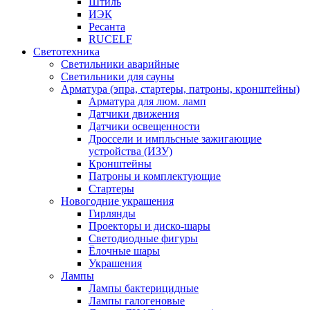
Штиль
ИЭК
Ресанта
RUCELF
Светотехника
Светильники аварийные
Светильники для сауны
Арматура (эпра, стартеры, патроны, кронштейны)
Арматура для люм. ламп
Датчики движения
Датчики освещенности
Дроссели и импльсные зажигающие
устройства (ИЗУ)
Кронштейны
Патроны и комплектующие
Стартеры
Новогодние украшения
Гирлянды
Проекторы и диско-шары
Светодиодные фигуры
Ёлочные шары
Украшения
Лампы
Лампы бактерицидные
Лампы галогеновые