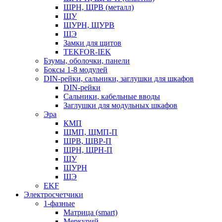
ЩРН, ЩРВ (металл)
ЩУ
ЩУРН, ЩУРВ
ЩЭ
Замки для щитов
TEKFOR-IEK
Бзумы, оболочки, панели
Боксы 1-8 модулей
DIN-рейки, сальники, заглушки для шкафов
DIN-рейки
Сальники, кабельные вводы
Заглушки для модульных шкафов
Эра
КМП
ЩМП, ЩМП-П
ЩРВ, ЩВР-П
ЩРН, ЩРН-П
ЩУ
ЩУРН
ЩЭ
EKF
Электросчетчики
1-фазные
Матрица (smart)
Меркурий