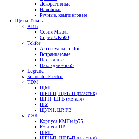
Декоративные
Налобные
Ручные, кемпинговые
Щиты, боксы
ABB
Серия Mistral
Серия UK600
Tekfor
Аксессуары Tekfor
Встраиваемые
Накладные
Накладные ip65
Legrand
Schneider Electric
TDM
ЩМП
ЩРН-П, ЩРВ-П (пластик)
ЩРН, ЩРВ (металл)
ЩУ
ЩУРН, ЩУРВ
ИЭК
Корпуса КМПн ip55
Корпуса ПР
ЩМП
ЩРН-П, ЩРВ-П (пластик)