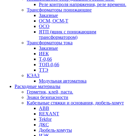
Реле контроля напряжения, реле времени.
Трансформаторы понижающие
Заказные
ОСМ, ОСМ-Т
ОСО
ЯТП (ящик с понижающим
трансформатором)
Трансформаторы тока
Заказные
ИЕК
Т-0,66
ТОП-0,66
ТТЭ
КЭАЗ
Модульная автоматика
Расходные материалы
Герметик, клей, паста.
Знаки безопасности
Кабельные стяжки и основания, дюбель-хомут
ABB
REXANT
Tekfor
ДКС
Дюбель-хомуты
ИЭК