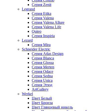
Серия Cosmo
Серия Zenit
Legrand
Серия Etika
Серия Valena
Серия Valena Allure
Серия Valena Life
Quteo
Серия Inspiria
Lezard
Серия Mira
Schneider Electric
Серия Atlas Design
Серия Blanca
Серия Glossa
Серия Merten
Серия Odace
Серия Sedna
Серия Unica
Серия Этюд
ArtGallery
Werkel
Цвет Белый
Цвет Бронза
Цвет Глянцевый никель