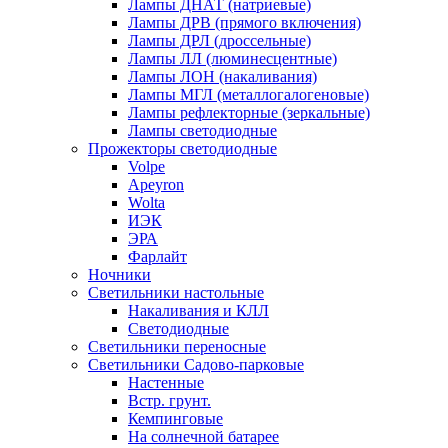
Лампы ДНАТ (натриевые)
Лампы ДРВ (прямого включения)
Лампы ДРЛ (дроссельные)
Лампы ЛЛ (люминесцентные)
Лампы ЛОН (накаливания)
Лампы МГЛ (металлогалогеновые)
Лампы рефлекторные (зеркальные)
Лампы светодиодные
Прожекторы светодиодные
Volpe
Apeyron
Wolta
ИЭК
ЭРА
Фарлайт
Ночники
Светильники настольные
Накаливания и КЛЛ
Светодиодные
Светильники переносные
Светильники Садово-парковые
Настенные
Встр. грунт.
Кемпинговые
На солнечной батарее