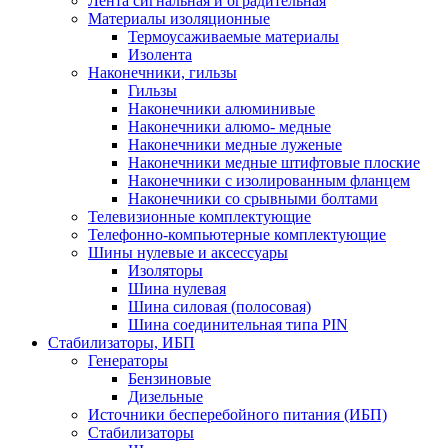
Лента сигнальная и оградительная
Материалы изоляционные
Термоусаживаемые матeриалы
Изолента
Наконечники, гильзы
Гильзы
Наконечники алюминивые
Наконечники алюмо- медные
Наконечники медные луженые
Наконечники медные штифтовые плоские
Наконечники с изолированным фланцем
Наконечники со срывными болтами
Телевизионные комплектующие
Телефонно-компьютерные комплектующие
Шины нулевые и аксессуары
Изоляторы
Шина нулевая
Шина силовая (полосовая)
Шина соединительная типа PIN
Стабилизаторы, ИБП
Генераторы
Бензиновые
Дизельные
Источники бесперебойного питания (ИБП)
Стабилизаторы