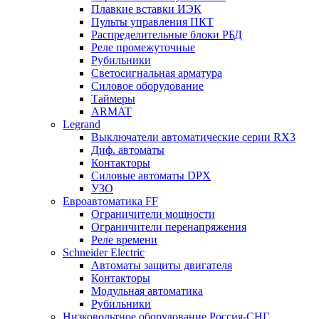
Плавкие вставки ИЭК
Пульты управления ПКТ
Распределительные блоки РБД
Реле промежуточные
Рубильники
Светосигнальная арматура
Силовое оборудование
Таймеры
ARMAT
Legrand
Выключатели автоматические серии RX3
Диф. автоматы
Контакторы
Силовые автоматы DPX
УЗО
Евроавтоматика FF
Ограничители мощности
Ограничители перенапряжения
Реле времени
Schneider Electric
Автоматы защиты двигателя
Контакторы
Модульная автоматика
Рубильники
Низковольтное оборудование Россия-СНГ