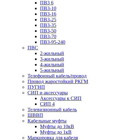
ПВ3 6
ПВ3-10
ПВ3-16
ПВ3-25
ПВ3-35
ПВ3-50
ПВ3-70
ПВ3-95-240
ПВС
2-жильный
3-жильный
4-жильный
5-жильный
Телефонный кабель/провод
Провод жаростойкий РКГМ
ПУГНП
СИП и аксессуары
Аксессуары к СИП
СИП 4
Телевизионный кабель
ШВВП
Кабельные муфты
Муфты до 10кВ
Муфты до 1кВ
Маркировка для кабеля