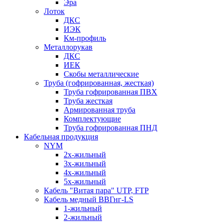
Эра
Лоток
ДКС
ИЭК
Км-профиль
Металлорукав
ДКС
ИЕК
Скобы металлические
Труба (гофрированная, жесткая)
Труба гофрированная ПВХ
Труба жесткая
Армированная труба
Комплектующие
Труба гофрированная ПНД
Кабельная продукция
NYM
2х-жильный
3х-жильный
4х-жильный
5х-жильный
Кабель "Витая пара" UTP, FTP
Кабель медный ВВГнг-LS
1-жильный
2-жильный