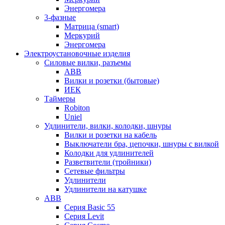
Энергомера
3-фазные
Матрица (smart)
Меркурий
Энергомера
Электроустановочные изделия
Силовые вилки, разъемы
ABB
Вилки и розетки (бытовые)
ИЕК
Таймеры
Robiton
Uniel
Удлинители, вилки, колодки, шнуры
Вилки и розетки на кабель
Выключатели бра, цепочки, шнуры с вилкой
Колодки для удлинителей
Разветвители (тройники)
Сетевые фильтры
Удлинители
Удлинители на катушке
ABB
Серия Basic 55
Серия Levit