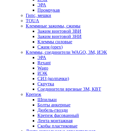
ЭРА
Промрукав
Гипс, мешки
TOUA
Клеммные зажимы, сжимы
Зажим винтовой ЗВИ
Зажим винтовой ЗНИ
Клеммы силовые
Сжим (орех)
Клеммы, соединители WAGO, 3M, ИЭК
ЭРА
Rexant
Wago
ИЭК
СИЗ (колпачки)
Скрутка
Соединители врезные 3M, КВТ
Крепеж
Шпильки
Болты анкерные
Дюбель-гвозди
Крепеж фасованный
Лента монтажная
Скобы пластиковые