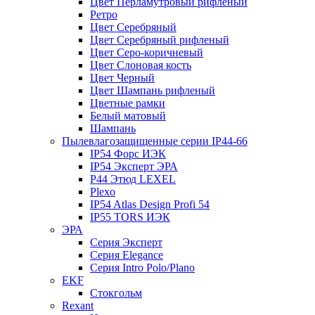
Цвет Перламутровый рифленый
Ретро
Цвет Серебряный
Цвет Серебряный рифленый
Цвет Серо-коричневый
Цвет Слоновая кость
Цвет Черный
Цвет Шампань рифленый
Цветные рамки
Белый матовый
Шампань
Пылевлагозащищенные серии IP44-66
IP54 Форс ИЭК
IP54 Эксперт ЭРА
P44 Этюд LEXEL
Plexo
IP54 Atlas Design Profi 54
IP55 TORS ИЭК
ЭРА
Серия Эксперт
Серия Elegance
Серия Intro Polo/Plano
EKF
Стокгольм
Rexant