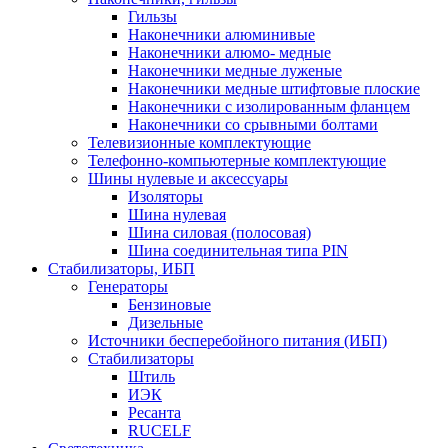
Гильзы
Наконечники алюминивые
Наконечники алюмо- медные
Наконечники медные луженые
Наконечники медные штифтовые плоские
Наконечники с изолированным фланцем
Наконечники со срывными болтами
Телевизионные комплектующие
Телефонно-компьютерные комплектующие
Шины нулевые и аксессуары
Изоляторы
Шина нулевая
Шина силовая (полосовая)
Шина соединительная типа PIN
Стабилизаторы, ИБП
Генераторы
Бензиновые
Дизельные
Источники бесперебойного питания (ИБП)
Стабилизаторы
Штиль
ИЭК
Ресанта
RUCELF