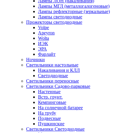
Лампы ЛОН (накаливания)
Лампы МГЛ (металлогалогеновые)
Лампы рефлекторные (зеркальные)
Лампы светодиодные
Прожекторы светодиодные
Volpe
Apeyron
Wolta
ИЭК
ЭРА
Фарлайт
Ночники
Светильники настольные
Накаливания и КЛЛ
Светодиодные
Светильники переносные
Светильники Садово-парковые
Настенные
Встр. грунт.
Кемпинговые
На солнечной батарее
На трубу
Подвесные
Пушкинские
Светильники Светодиодные