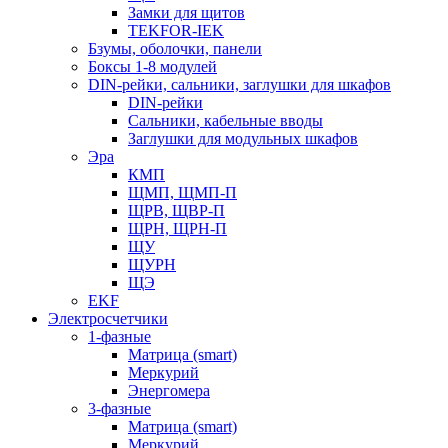
Замки для щитов
TEKFOR-IEK
Бзумы, оболочки, панели
Боксы 1-8 модулей
DIN-рейки, сальники, заглушки для шкафов
DIN-рейки
Сальники, кабельные вводы
Заглушки для модульных шкафов
Эра
КМП
ЩМП, ЩМП-П
ЩРВ, ЩВР-П
ЩРН, ЩРН-П
ЩУ
ЩУРН
ЩЭ
EKF
Электросчетчики
1-фазные
Матрица (smart)
Меркурий
Энергомера
3-фазные
Матрица (smart)
Меркурий