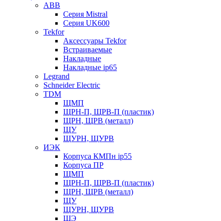
ABB
Серия Mistral
Серия UK600
Tekfor
Аксессуары Tekfor
Встраиваемые
Накладные
Накладные ip65
Legrand
Schneider Electric
TDM
ЩМП
ЩРН-П, ЩРВ-П (пластик)
ЩРН, ЩРВ (металл)
ЩУ
ЩУРН, ЩУРВ
ИЭК
Корпуса КМПн ip55
Корпуса ПР
ЩМП
ЩРН-П, ЩРВ-П (пластик)
ЩРН, ЩРВ (металл)
ЩУ
ЩУРН, ЩУРВ
ЩЭ