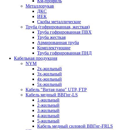
Км-профиль
Металлорукав
ДКС
ИЕК
Скобы металлические
Труба (гофрированная, жесткая)
Труба гофрированная ПВХ
Труба жесткая
Армированная труба
Комплектующие
Труба гофрированная ПНД
Кабельная продукция
NYM
2х-жильный
3х-жильный
4х-жильный
5х-жильный
Кабель "Витая пара" UTP, FTP
Кабель медный ВВГнг-LS
1-жильный
2-жильный
3-жильный
4-жильный
5-жильный
Кабель медный силовой ВВГнг-FRLS