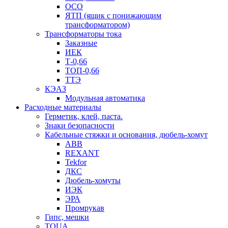
ОСО
ЯТП (ящик с понижающим
трансформатором)
Трансформаторы тока
Заказные
ИЕК
Т-0,66
ТОП-0,66
ТТЭ
КЭАЗ
Модульная автоматика
Расходные материалы
Герметик, клей, паста.
Знаки безопасности
Кабельные стяжки и основания, дюбель-хомут
ABB
REXANT
Tekfor
ДКС
Дюбель-хомуты
ИЭК
ЭРА
Промрукав
Гипс, мешки
TOUA