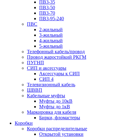
ПВ3-35
ПВ3-50
ПВ3-70
ПВ3-95-240
ПВС
2-жильный
3-жильный
4-жильный
5-жильный
Телефонный кабель/провод
Провод жаростойкий РКГМ
ПУГНП
СИП и аксессуары
Аксессуары к СИП
СИП 4
Телевизионный кабель
ШВВП
Кабельные муфты
Муфты до 10кВ
Муфты до 1кВ
Маркировка для кабеля
Бирки, фломастеры
Коробки
Коробки распределительные
Открытой установки