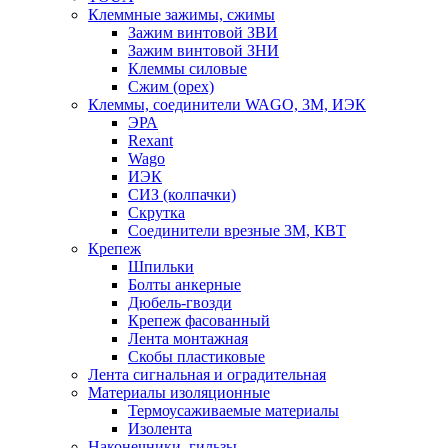
Клеммные зажимы, сжимы
Зажим винтовой ЗВИ
Зажим винтовой ЗНИ
Клеммы силовые
Сжим (орех)
Клеммы, соединители WAGO, 3M, ИЭК
ЭРА
Rexant
Wago
ИЭК
СИЗ (колпачки)
Скрутка
Соединители врезные 3M, КВТ
Крепеж
Шпильки
Болты анкерные
Дюбель-гвозди
Крепеж фасованный
Лента монтажная
Скобы пластиковые
Лента сигнальная и оградительная
Материалы изоляционные
Термоусаживаемые матeриалы
Изолента
Наконечники, гильзы