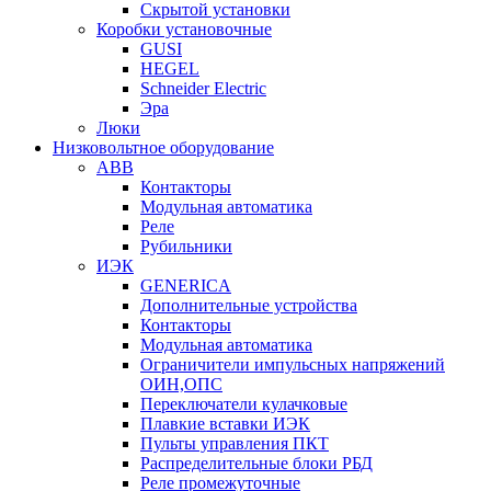
Скрытой установки
Коробки установочные
GUSI
HEGEL
Schneider Electric
Эра
Люки
Низковольтное оборудование
ABB
Контакторы
Модульная автоматика
Реле
Рубильники
ИЭК
GENERICA
Дополнительные устройства
Контакторы
Модульная автоматика
Ограничители импульсных напряжений
ОИН,ОПС
Переключатели кулачковые
Плавкие вставки ИЭК
Пульты управления ПКТ
Распределительные блоки РБД
Реле промежуточные