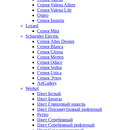
Серия Valena Allure
Серия Valena Life
Quteo
Серия Inspiria
Lezard
Серия Mira
Schneider Electric
Серия Atlas Design
Серия Blanca
Серия Glossa
Серия Merten
Серия Odace
Серия Sedna
Серия Unica
Серия Этюд
ArtGallery
Werkel
Цвет Белый
Цвет Бронза
Цвет Глянцевый никель
Цвет Перламутровый рифленый
Ретро
Цвет Серебряный
Цвет Серебряный рифленый