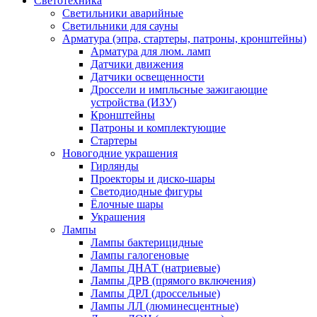
Светотехника
Светильники аварийные
Светильники для сауны
Арматура (эпра, стартеры, патроны, кронштейны)
Арматура для люм. ламп
Датчики движения
Датчики освещенности
Дроссели и импльсные зажигающие
устройства (ИЗУ)
Кронштейны
Патроны и комплектующие
Стартеры
Новогодние украшения
Гирлянды
Проекторы и диско-шары
Светодиодные фигуры
Ёлочные шары
Украшения
Лампы
Лампы бактерицидные
Лампы галогеновые
Лампы ДНАТ (натриевые)
Лампы ДРВ (прямого включения)
Лампы ДРЛ (дроссельные)
Лампы ЛЛ (люминесцентные)