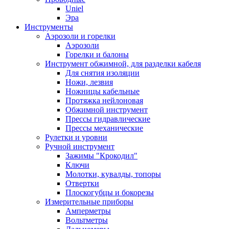
Uniel
Эра
Инструменты
Аэрозоли и горелки
Аэрозоли
Горелки и балоны
Инструмент обжимной, для разделки кабеля
Для снятия изоляции
Ножи, лезвия
Ножницы кабельные
Протяжка нейлоновая
Обжимной инструмент
Прессы гидравлические
Прессы механические
Рулетки и уровни
Ручной инструмент
Зажимы "Крокодил"
Ключи
Молотки, кувалды, топоры
Отвертки
Плоскогубцы и бокорезы
Измерительные приборы
Амперметры
Вольтметры