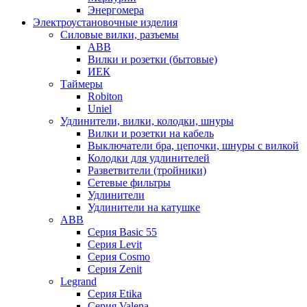
Энергомера
Электроустановочные изделия
Силовые вилки, разъемы
ABB
Вилки и розетки (бытовые)
ИЕК
Таймеры
Robiton
Uniel
Удлинители, вилки, колодки, шнуры
Вилки и розетки на кабель
Выключатели бра, цепочки, шнуры с вилкой
Колодки для удлинителей
Разветвители (тройники)
Сетевые фильтры
Удлинители
Удлинители на катушке
ABB
Серия Basic 55
Серия Levit
Серия Cosmo
Серия Zenit
Legrand
Серия Etika
Серия Valena