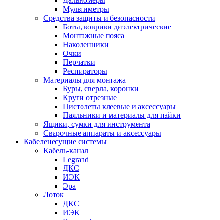
Дальномеры
Мультиметры
Средства защиты и безопасности
Боты, коврики диэлектрические
Монтажные пояса
Наколенники
Очки
Перчатки
Респираторы
Материалы для монтажа
Буры, сверла, коронки
Круги отрезные
Пистолеты клеевые и аксессуары
Паяльники и материалы для пайки
Ящики, сумки для инструмента
Сварочные аппараты и аксессуары
Кабеленесущие системы
Кабель-канал
Legrand
ДКС
ИЭК
Эра
Лоток
ДКС
ИЭК