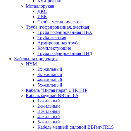
Км-профиль
Металлорукав
ДКС
ИЕК
Скобы металлические
Труба (гофрированная, жесткая)
Труба гофрированная ПВХ
Труба жесткая
Армированная труба
Комплектующие
Труба гофрированная ПНД
Кабельная продукция
NYM
2х-жильный
3х-жильный
4х-жильный
5х-жильный
Кабель "Витая пара" UTP, FTP
Кабель медный ВВГнг-LS
1-жильный
2-жильный
3-жильный
4-жильный
5-жильный
Кабель медный силовой ВВГнг-FRLS