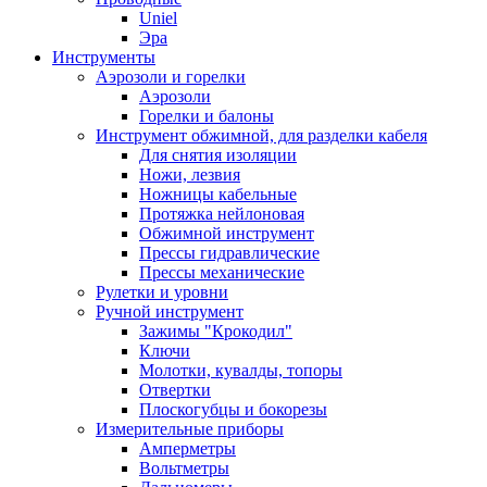
Uniel
Эра
Инструменты
Аэрозоли и горелки
Аэрозоли
Горелки и балоны
Инструмент обжимной, для разделки кабеля
Для снятия изоляции
Ножи, лезвия
Ножницы кабельные
Протяжка нейлоновая
Обжимной инструмент
Прессы гидравлические
Прессы механические
Рулетки и уровни
Ручной инструмент
Зажимы "Крокодил"
Ключи
Молотки, кувалды, топоры
Отвертки
Плоскогубцы и бокорезы
Измерительные приборы
Амперметры
Вольтметры