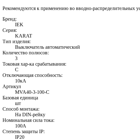
Рекомендуются к применению во вводно-распределительных у
Бренд:
IEK
Серия:
KARAT
Тип изделия:
Выключатель автоматический
Количество полюсов:
3
Токовая хар-ка срабатывания:
C
Отключающая способность:
10кА
Артикул
MVA40-3-100-C
Базовая единица
шт
Способ монтажа:
На DIN-рейку
Номинальная сила тока:
100А
Степень защиты IP:
IP20