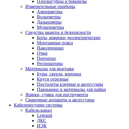
Плоскогубцы и бокорезы
Измерительные приборы
Амперметры
Вольтметры
Дальномеры
Мультиметры
Средства защиты и безопасности
Боты, коврики диэлектрические
Монтажные пояса
Наколенники
Очки
Перчатки
Респираторы
Материалы для монтажа
Буры, сверла, коронки
Круги отрезные
Пистолеты клеевые и аксессуары
Паяльники и материалы для пайки
Ящики, сумки для инструмента
Сварочные аппараты и аксессуары
Кабеленесущие системы
Кабель-канал
Legrand
ДКС
ИЭК