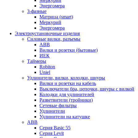
Меркурий
Энергомера
3-фазные
Матрица (smart)
Меркурий
Энергомера
Электроустановочные изделия
Силовые вилки, разъемы
ABB
Вилки и розетки (бытовые)
ИЕК
Таймеры
Robiton
Uniel
Удлинители, вилки, колодки, шнуры
Вилки и розетки на кабель
Выключатели бра, цепочки, шнуры с вилкой
Колодки для удлинителей
Разветвители (тройники)
Сетевые фильтры
Удлинители
Удлинители на катушке
ABB
Серия Basic 55
Серия Levit