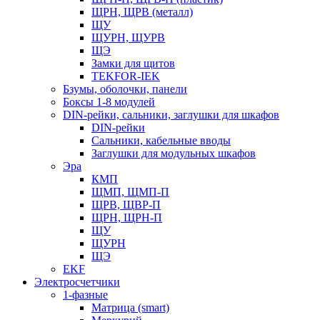
ЩРН, ЩРВ (металл)
ЩУ
ЩУРН, ЩУРВ
ЩЭ
Замки для щитов
TEKFOR-IEK
Бзумы, оболочки, панели
Боксы 1-8 модулей
DIN-рейки, сальники, заглушки для шкафов
DIN-рейки
Сальники, кабельные вводы
Заглушки для модульных шкафов
Эра
КМП
ЩМП, ЩМП-П
ЩРВ, ЩВР-П
ЩРН, ЩРН-П
ЩУ
ЩУРН
ЩЭ
EKF
Электросчетчики
1-фазные
Матрица (smart)