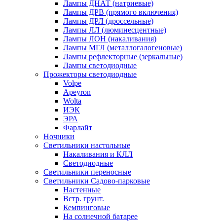
Лампы ДНАТ (натриевые)
Лампы ДРВ (прямого включения)
Лампы ДРЛ (дроссельные)
Лампы ЛЛ (люминесцентные)
Лампы ЛОН (накаливания)
Лампы МГЛ (металлогалогеновые)
Лампы рефлекторные (зеркальные)
Лампы светодиодные
Прожекторы светодиодные
Volpe
Apeyron
Wolta
ИЭК
ЭРА
Фарлайт
Ночники
Светильники настольные
Накаливания и КЛЛ
Светодиодные
Светильники переносные
Светильники Садово-парковые
Настенные
Встр. грунт.
Кемпинговые
На солнечной батарее