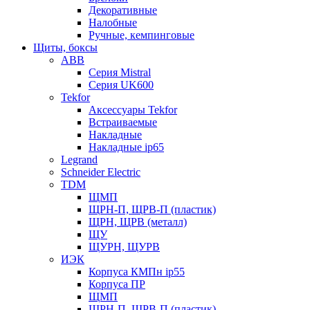
Декоративные
Налобные
Ручные, кемпинговые
Щиты, боксы
ABB
Серия Mistral
Серия UK600
Tekfor
Аксессуары Tekfor
Встраиваемые
Накладные
Накладные ip65
Legrand
Schneider Electric
TDM
ЩМП
ЩРН-П, ЩРВ-П (пластик)
ЩРН, ЩРВ (металл)
ЩУ
ЩУРН, ЩУРВ
ИЭК
Корпуса КМПн ip55
Корпуса ПР
ЩМП
ЩРН-П, ЩРВ-П (пластик)