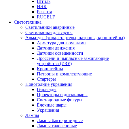
Штиль
ИЭК
Ресанта
RUCELF
Светотехника
Светильники аварийные
Светильники для сауны
Арматура (эпра, стартеры, патроны, кронштейны)
Арматура для люм. ламп
Датчики движения
Датчики освещенности
Дроссели и импльсные зажигающие
устройства (ИЗУ)
Кронштейны
Патроны и комплектующие
Стартеры
Новогодние украшения
Гирлянды
Проекторы и диско-шары
Светодиодные фигуры
Ёлочные шары
Украшения
Лампы
Лампы бактерицидные
Лампы галогеновые