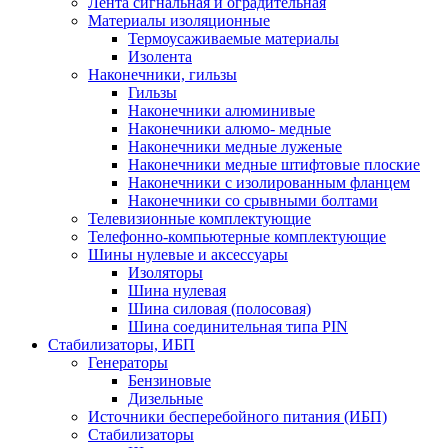
Лента сигнальная и оградительная
Материалы изоляционные
Термоусаживаемые матeриалы
Изолента
Наконечники, гильзы
Гильзы
Наконечники алюминивые
Наконечники алюмо- медные
Наконечники медные луженые
Наконечники медные штифтовые плоские
Наконечники с изолированным фланцем
Наконечники со срывными болтами
Телевизионные комплектующие
Телефонно-компьютерные комплектующие
Шины нулевые и аксессуары
Изоляторы
Шина нулевая
Шина силовая (полосовая)
Шина соединительная типа PIN
Стабилизаторы, ИБП
Генераторы
Бензиновые
Дизельные
Источники бесперебойного питания (ИБП)
Стабилизаторы