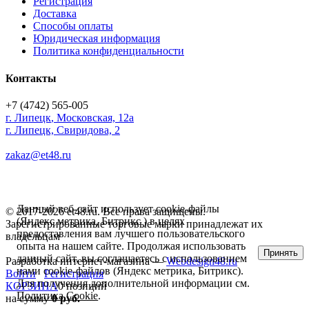
Регистрация
Доставка
Способы оплаты
Юридическая информация
Политика конфиденциальности
Контакты
+7 (4742) 565-005
г.
Липецк
,
Московская, 12а
г. Липецк, Свиридова, 2
zakaz@et48.ru
Данный веб-сайт использует cookie-файлы
© 2017-2026 et48.ru. Все права защищены.
(Яндекс метрика, Битрикс ) в целях
Зарегистрированные торговые марки принадлежат их
предоставления вам лучшего пользовательского
владельцам
опыта на нашем сайте. Продолжая использовать
Принять
данный сайт, вы соглашаетесь с использованием
Разработка интернет-магазина —
Webdesign48.ru
нами cookie-файлов (Яндекс метрика, Битрикс).
Войти
Регистрация
Для получения дополнительной информации см.
КОРЗИНА
0 позиций
Политика Cookie
.
на сумму
0 руб.