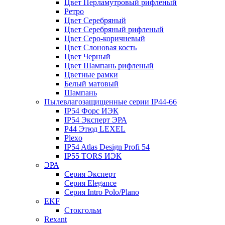
Цвет Перламутровый рифленый
Ретро
Цвет Серебряный
Цвет Серебряный рифленый
Цвет Серо-коричневый
Цвет Слоновая кость
Цвет Черный
Цвет Шампань рифленый
Цветные рамки
Белый матовый
Шампань
Пылевлагозащищенные серии IP44-66
IP54 Форс ИЭК
IP54 Эксперт ЭРА
P44 Этюд LEXEL
Plexo
IP54 Atlas Design Profi 54
IP55 TORS ИЭК
ЭРА
Серия Эксперт
Серия Elegance
Серия Intro Polo/Plano
EKF
Стокгольм
Rexant