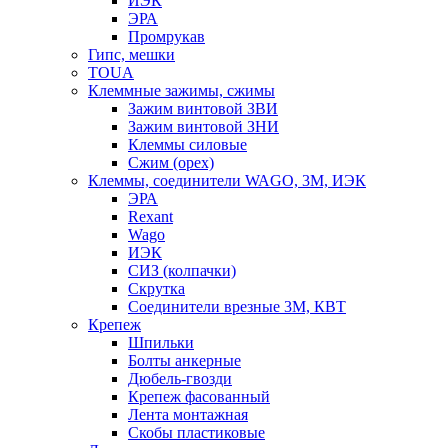
ИЭК
ЭРА
Промрукав
Гипс, мешки
TOUA
Клеммные зажимы, сжимы
Зажим винтовой ЗВИ
Зажим винтовой ЗНИ
Клеммы силовые
Сжим (орех)
Клеммы, соединители WAGO, 3M, ИЭК
ЭРА
Rexant
Wago
ИЭК
СИЗ (колпачки)
Скрутка
Соединители врезные 3M, КВТ
Крепеж
Шпильки
Болты анкерные
Дюбель-гвозди
Крепеж фасованный
Лента монтажная
Скобы пластиковые