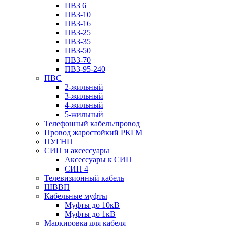
ПВ3 6
ПВ3-10
ПВ3-16
ПВ3-25
ПВ3-35
ПВ3-50
ПВ3-70
ПВ3-95-240
ПВС
2-жильный
3-жильный
4-жильный
5-жильный
Телефонный кабель/провод
Провод жаростойкий РКГМ
ПУГНП
СИП и аксессуары
Аксессуары к СИП
СИП 4
Телевизионный кабель
ШВВП
Кабельные муфты
Муфты до 10кВ
Муфты до 1кВ
Маркировка для кабеля