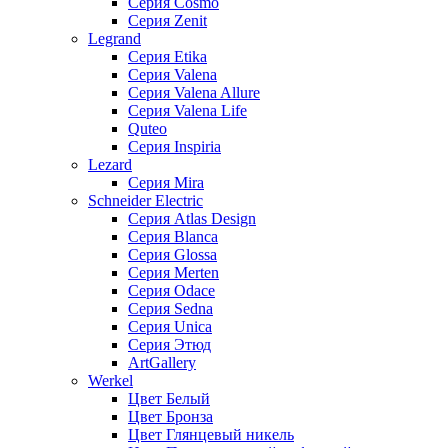
Серия Cosmo
Серия Zenit
Legrand
Серия Etika
Серия Valena
Серия Valena Allure
Серия Valena Life
Quteo
Серия Inspiria
Lezard
Серия Mira
Schneider Electric
Серия Atlas Design
Серия Blanca
Серия Glossa
Серия Merten
Серия Odace
Серия Sedna
Серия Unica
Серия Этюд
ArtGallery
Werkel
Цвет Белый
Цвет Бронза
Цвет Глянцевый никель