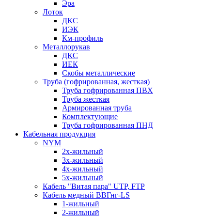
Эра
Лоток
ДКС
ИЭК
Км-профиль
Металлорукав
ДКС
ИЕК
Скобы металлические
Труба (гофрированная, жесткая)
Труба гофрированная ПВХ
Труба жесткая
Армированная труба
Комплектующие
Труба гофрированная ПНД
Кабельная продукция
NYM
2х-жильный
3х-жильный
4х-жильный
5х-жильный
Кабель "Витая пара" UTP, FTP
Кабель медный ВВГнг-LS
1-жильный
2-жильный