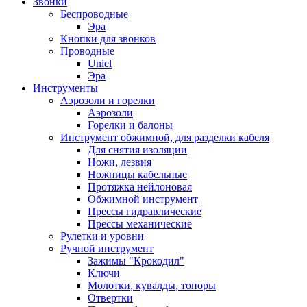
Звонки
Беспроводные
Эра
Кнопки для звонков
Проводные
Uniel
Эра
Инструменты
Аэрозоли и горелки
Аэрозоли
Горелки и балоны
Инструмент обжимной, для разделки кабеля
Для снятия изоляции
Ножи, лезвия
Ножницы кабельные
Протяжка нейлоновая
Обжимной инструмент
Прессы гидравлические
Прессы механические
Рулетки и уровни
Ручной инструмент
Зажимы "Крокодил"
Ключи
Молотки, кувалды, топоры
Отвертки