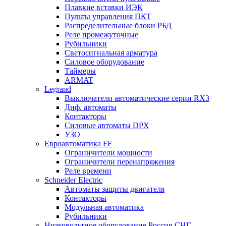
Плавкие вставки ИЭК
Пульты управления ПКТ
Распределительные блоки РБД
Реле промежуточные
Рубильники
Светосигнальная арматура
Силовое оборудование
Таймеры
ARMAT
Legrand
Выключатели автоматические серии RX3
Диф. автоматы
Контакторы
Силовые автоматы DPX
УЗО
Евроавтоматика FF
Ограничители мощности
Ограничители перенапряжения
Реле времени
Schneider Electric
Автоматы защиты двигателя
Контакторы
Модульная автоматика
Рубильники
Низковольтное оборудование Россия-СНГ