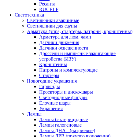
Ресанта
RUCELF
Светотехника
Светильники аварийные
Светильники для сауны
Арматура (эпра, стартеры, патроны, кронштейны)
Арматура для люм. ламп
Датчики движения
Датчики освещенности
Дроссели и импльсные зажигающие
устройства (ИЗУ)
Кронштейны
Патроны и комплектующие
Стартеры
Новогодние украшения
Гирлянды
Проекторы и диско-шары
Светодиодные фигуры
Ёлочные шары
Украшения
Лампы
Лампы бактерицидные
Лампы галогеновые
Лампы ДНАТ (натриевые)
Лампы ДРВ (прямого включения)