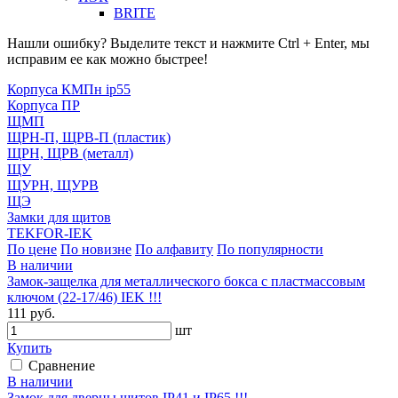
BRITE
Нашли ошибку? Выделите текст и нажмите Ctrl + Enter, мы
исправим ее как можно быстрее!
Корпуса КМПн ip55
Корпуса ПР
ЩМП
ЩРН-П, ЩРВ-П (пластик)
ЩРН, ЩРВ (металл)
ЩУ
ЩУРН, ЩУРВ
ЩЭ
Замки для щитов
TEKFOR-IEK
По цене
По новизне
По алфавиту
По популярности
В наличии
Замок-защелка для металлического бокса с пластмассовым
ключом (22-17/46) IEK !!!
111 руб.
шт
Купить
Сравнение
В наличии
Замок для дверцы щитов IP41 и IP65 !!!