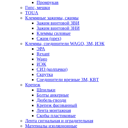
Промрукав
Гипс, мешки
TOUA
Клеммные зажимы, сжимы
Зажим винтовой ЗВИ
Зажим винтовой ЗНИ
Клеммы силовые
Сжим (орех)
Клеммы, соединители WAGO, 3M, ИЭК
ЭРА
Rexant
Wago
ИЭК
СИЗ (колпачки)
Скрутка
Соединители врезные 3M, КВТ
Крепеж
Шпильки
Болты анкерные
Дюбель-гвозди
Крепеж фасованный
Лента монтажная
Скобы пластиковые
Лента сигнальная и оградительная
Материалы изоляционные