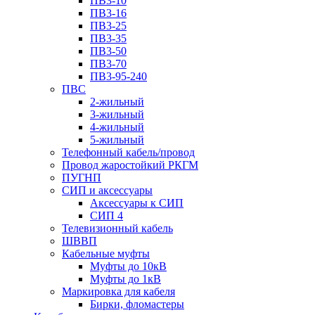
ПВ3-10
ПВ3-16
ПВ3-25
ПВ3-35
ПВ3-50
ПВ3-70
ПВ3-95-240
ПВС
2-жильный
3-жильный
4-жильный
5-жильный
Телефонный кабель/провод
Провод жаростойкий РКГМ
ПУГНП
СИП и аксессуары
Аксессуары к СИП
СИП 4
Телевизионный кабель
ШВВП
Кабельные муфты
Муфты до 10кВ
Муфты до 1кВ
Маркировка для кабеля
Бирки, фломастеры