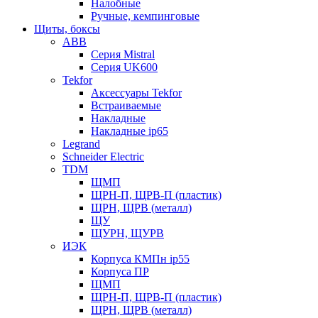
Налобные
Ручные, кемпинговые
Щиты, боксы
ABB
Серия Mistral
Серия UK600
Tekfor
Аксессуары Tekfor
Встраиваемые
Накладные
Накладные ip65
Legrand
Schneider Electric
TDM
ЩМП
ЩРН-П, ЩРВ-П (пластик)
ЩРН, ЩРВ (металл)
ЩУ
ЩУРН, ЩУРВ
ИЭК
Корпуса КМПн ip55
Корпуса ПР
ЩМП
ЩРН-П, ЩРВ-П (пластик)
ЩРН, ЩРВ (металл)