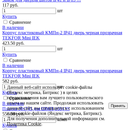
117 руб.
шт
Купить
Сравнение
В наличии
Корпус пластиковый КМПн-2 IP41 дверь черная прозрачная
TEKFOR Mini IEK
423.50 руб.
шт
Купить
Сравнение
В наличии
Корпус пластиковый КМПн-4 IP41 дверь черная прозрачная
TEKFOR Mini IEK
582 руб.
шт
Данный веб-сайт использует cookie-файлы
Купить
(Яндекс метрика, Битрикс ) в целях
предоставления вам лучшего пользовательского
Сравнение
опыта на нашем сайте. Продолжая использовать
В наличии
Принять
данный сайт, вы соглашаетесь с использованием
Планка 30х745 для ЩМП-1684 !!!
нами cookie-файлов (Яндекс метрика, Битрикс).
556.50 руб.
Для получения дополнительной информации см.
комп
Политика Cookie
.
Купить