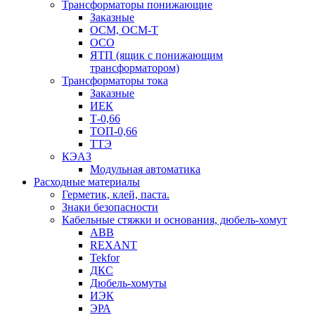
Трансформаторы понижающие
Заказные
ОСМ, ОСМ-Т
ОСО
ЯТП (ящик с понижающим
трансформатором)
Трансформаторы тока
Заказные
ИЕК
Т-0,66
ТОП-0,66
ТТЭ
КЭАЗ
Модульная автоматика
Расходные материалы
Герметик, клей, паста.
Знаки безопасности
Кабельные стяжки и основания, дюбель-хомут
ABB
REXANT
Tekfor
ДКС
Дюбель-хомуты
ИЭК
ЭРА