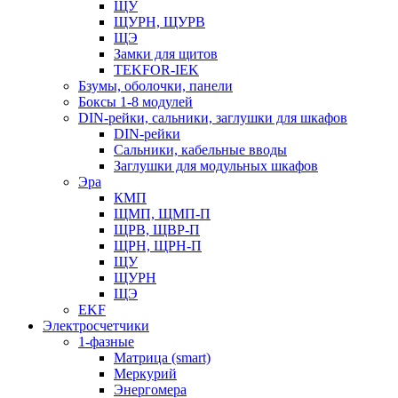
ЩУ
ЩУРН, ЩУРВ
ЩЭ
Замки для щитов
TEKFOR-IEK
Бзумы, оболочки, панели
Боксы 1-8 модулей
DIN-рейки, сальники, заглушки для шкафов
DIN-рейки
Сальники, кабельные вводы
Заглушки для модульных шкафов
Эра
КМП
ЩМП, ЩМП-П
ЩРВ, ЩВР-П
ЩРН, ЩРН-П
ЩУ
ЩУРН
ЩЭ
EKF
Электросчетчики
1-фазные
Матрица (smart)
Меркурий
Энергомера