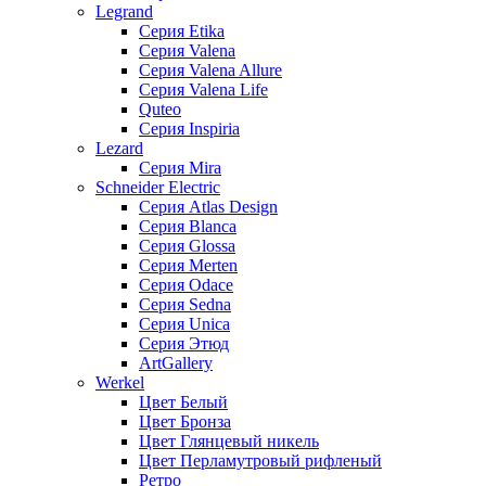
Legrand
Серия Etika
Серия Valena
Серия Valena Allure
Серия Valena Life
Quteo
Серия Inspiria
Lezard
Серия Mira
Schneider Electric
Серия Atlas Design
Серия Blanca
Серия Glossa
Серия Merten
Серия Odace
Серия Sedna
Серия Unica
Серия Этюд
ArtGallery
Werkel
Цвет Белый
Цвет Бронза
Цвет Глянцевый никель
Цвет Перламутровый рифленый
Ретро