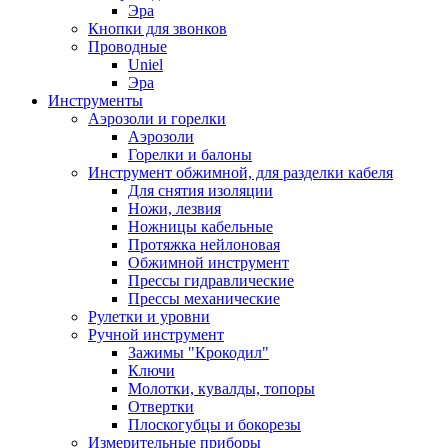
Эра
Кнопки для звонков
Проводные
Uniel
Эра
Инструменты
Аэрозоли и горелки
Аэрозоли
Горелки и балоны
Инструмент обжимной, для разделки кабеля
Для снятия изоляции
Ножи, лезвия
Ножницы кабельные
Протяжка нейлоновая
Обжимной инструмент
Прессы гидравлические
Прессы механические
Рулетки и уровни
Ручной инструмент
Зажимы "Крокодил"
Ключи
Молотки, кувалды, топоры
Отвертки
Плоскогубцы и бокорезы
Измерительные приборы