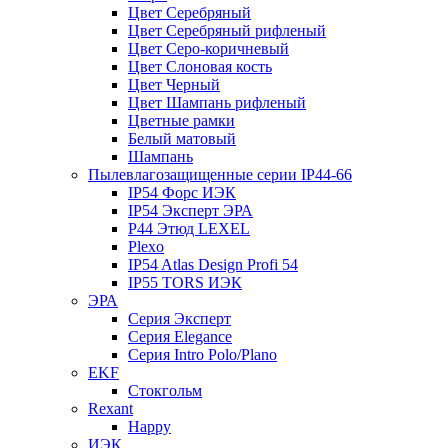
Цвет Серебряный
Цвет Серебряный рифленый
Цвет Серо-коричневый
Цвет Слоновая кость
Цвет Черный
Цвет Шампань рифленый
Цветные рамки
Белый матовый
Шампань
Пылевлагозащищенные серии IP44-66
IP54 Форс ИЭК
IP54 Эксперт ЭРА
P44 Этюд LEXEL
Plexo
IP54 Atlas Design Profi 54
IP55 TORS ИЭК
ЭРА
Серия Эксперт
Серия Elegance
Серия Intro Polo/Plano
EKF
Стокгольм
Rexant
Happy
ИЭК