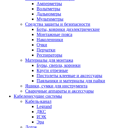
Амперметры
Вольтметры
Дальномеры
Мультиметры
Средства защиты и безопасности
Боты, коврики диэлектрические
Монтажные пояса
Наколенники
Очки
Перчатки
Респираторы
Материалы для монтажа
Буры, сверла, коронки
Круги отрезные
Пистолеты клеевые и аксессуары
Паяльники и материалы для пайки
Ящики, сумки для инструмента
Сварочные аппараты и аксессуары
Кабеленесущие системы
Кабель-канал
Legrand
ДКС
ИЭК
Эра
Лоток