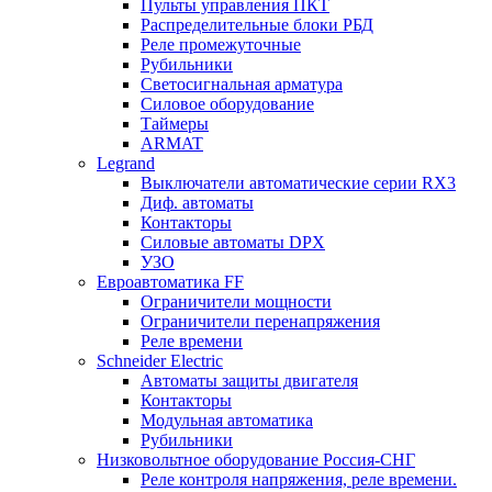
Пульты управления ПКТ
Распределительные блоки РБД
Реле промежуточные
Рубильники
Светосигнальная арматура
Силовое оборудование
Таймеры
ARMAT
Legrand
Выключатели автоматические серии RX3
Диф. автоматы
Контакторы
Силовые автоматы DPX
УЗО
Евроавтоматика FF
Ограничители мощности
Ограничители перенапряжения
Реле времени
Schneider Electric
Автоматы защиты двигателя
Контакторы
Модульная автоматика
Рубильники
Низковольтное оборудование Россия-СНГ
Реле контроля напряжения, реле времени.