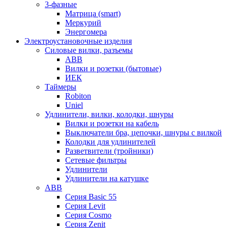
3-фазные
Матрица (smart)
Меркурий
Энергомера
Электроустановочные изделия
Силовые вилки, разъемы
ABB
Вилки и розетки (бытовые)
ИЕК
Таймеры
Robiton
Uniel
Удлинители, вилки, колодки, шнуры
Вилки и розетки на кабель
Выключатели бра, цепочки, шнуры с вилкой
Колодки для удлинителей
Разветвители (тройники)
Сетевые фильтры
Удлинители
Удлинители на катушке
ABB
Серия Basic 55
Серия Levit
Серия Cosmo
Серия Zenit