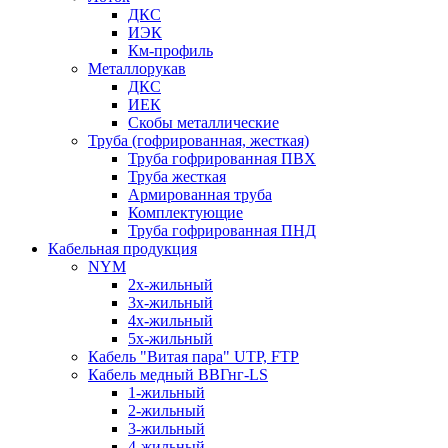
ДКС
ИЭК
Км-профиль
Металлорукав
ДКС
ИЕК
Скобы металлические
Труба (гофрированная, жесткая)
Труба гофрированная ПВХ
Труба жесткая
Армированная труба
Комплектующие
Труба гофрированная ПНД
Кабельная продукция
NYM
2х-жильный
3х-жильный
4х-жильный
5х-жильный
Кабель "Витая пара" UTP, FTP
Кабель медный ВВГнг-LS
1-жильный
2-жильный
3-жильный
4-жильный