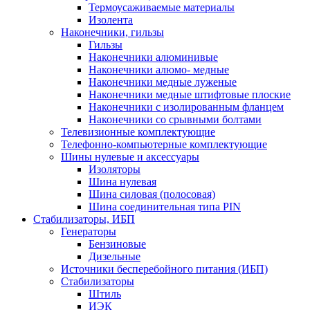
Термоусаживаемые матeриалы
Изолента
Наконечники, гильзы
Гильзы
Наконечники алюминивые
Наконечники алюмо- медные
Наконечники медные луженые
Наконечники медные штифтовые плоские
Наконечники с изолированным фланцем
Наконечники со срывными болтами
Телевизионные комплектующие
Телефонно-компьютерные комплектующие
Шины нулевые и аксессуары
Изоляторы
Шина нулевая
Шина силовая (полосовая)
Шина соединительная типа PIN
Стабилизаторы, ИБП
Генераторы
Бензиновые
Дизельные
Источники бесперебойного питания (ИБП)
Стабилизаторы
Штиль
ИЭК