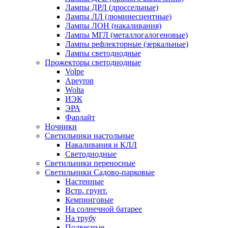
Лампы ДРЛ (дроссельные)
Лампы ЛЛ (люминесцентные)
Лампы ЛОН (накаливания)
Лампы МГЛ (металлогалогеновые)
Лампы рефлекторные (зеркальные)
Лампы светодиодные
Прожекторы светодиодные
Volpe
Apeyron
Wolta
ИЭК
ЭРА
Фарлайт
Ночники
Светильники настольные
Накаливания и КЛЛ
Светодиодные
Светильники переносные
Светильники Садово-парковые
Настенные
Встр. грунт.
Кемпинговые
На солнечной батарее
На трубу
Подвесные