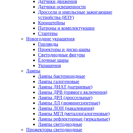
Датчики движения
Датчики освещенности
Дроссели и импльсные зажигающие
устройства (ИЗУ)
Кронштейны
Патроны и комплектующие
Стартеры
Новогодние украшения
Гирлянды
Проекторы и диско-шары
Светодиодные фигуры
Ёлочные шары
Украшения
Лампы
Лампы бактерицидные
Лампы галогеновые
Лампы ДНАТ (натриевые)
Лампы ДРВ (прямого включения)
Лампы ДРЛ (дроссельные)
Лампы ЛЛ (люминесцентные)
Лампы ЛОН (накаливания)
Лампы МГЛ (металлогалогеновые)
Лампы рефлекторные (зеркальные)
Лампы светодиодные
Прожекторы светодиодные