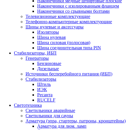
Наконечники медные штифтовые плоские
Наконечники с изолированным фланцем
Наконечники со срывными болтами
Телевизионные комплектующие
Телефонно-компьютерные комплектующие
Шины нулевые и аксессуары
Изоляторы
Шина нулевая
Шина силовая (полосовая)
Шина соединительная типа PIN
Стабилизаторы, ИБП
Генераторы
Бензиновые
Дизельные
Источники бесперебойного питания (ИБП)
Стабилизаторы
Штиль
ИЭК
Ресанта
RUCELF
Светотехника
Светильники аварийные
Светильники для сауны
Арматура (эпра, стартеры, патроны, кронштейны)
Арматура для люм. ламп