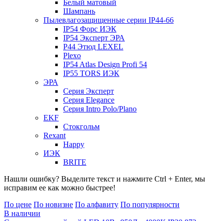
Белый матовый
Шампань
Пылевлагозащищенные серии IP44-66
IP54 Форс ИЭК
IP54 Эксперт ЭРА
P44 Этюд LEXEL
Plexo
IP54 Atlas Design Profi 54
IP55 TORS ИЭК
ЭРА
Серия Эксперт
Серия Elegance
Серия Intro Polo/Plano
EKF
Стокгольм
Rexant
Happy
ИЭК
BRITE
Нашли ошибку? Выделите текст и нажмите Ctrl + Enter, мы
исправим ее как можно быстрее!
По цене
По новизне
По алфавиту
По популярности
В наличии