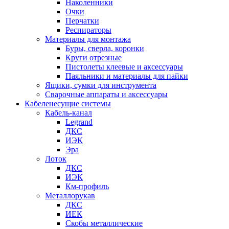
Наколенники
Очки
Перчатки
Респираторы
Материалы для монтажа
Буры, сверла, коронки
Круги отрезные
Пистолеты клеевые и аксессуары
Паяльники и материалы для пайки
Ящики, сумки для инструмента
Сварочные аппараты и аксессуары
Кабеленесущие системы
Кабель-канал
Legrand
ДКС
ИЭК
Эра
Лоток
ДКС
ИЭК
Км-профиль
Металлорукав
ДКС
ИЕК
Скобы металлические