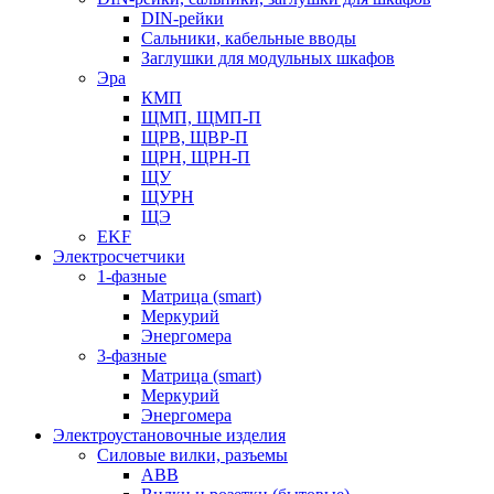
DIN-рейки
Сальники, кабельные вводы
Заглушки для модульных шкафов
Эра
КМП
ЩМП, ЩМП-П
ЩРВ, ЩВР-П
ЩРН, ЩРН-П
ЩУ
ЩУРН
ЩЭ
EKF
Электросчетчики
1-фазные
Матрица (smart)
Меркурий
Энергомера
3-фазные
Матрица (smart)
Меркурий
Энергомера
Электроустановочные изделия
Силовые вилки, разъемы
ABB