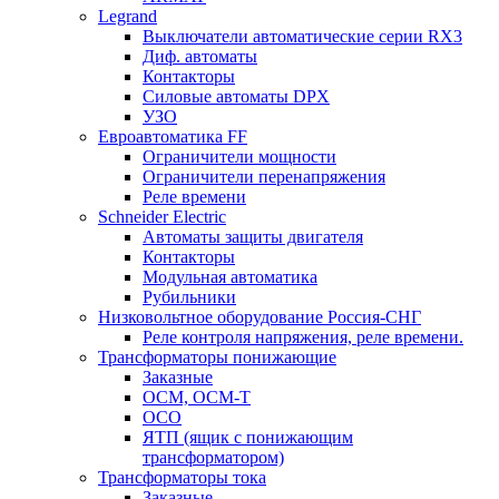
Legrand
Выключатели автоматические серии RX3
Диф. автоматы
Контакторы
Силовые автоматы DPX
УЗО
Евроавтоматика FF
Ограничители мощности
Ограничители перенапряжения
Реле времени
Schneider Electric
Автоматы защиты двигателя
Контакторы
Модульная автоматика
Рубильники
Низковольтное оборудование Россия-СНГ
Реле контроля напряжения, реле времени.
Трансформаторы понижающие
Заказные
ОСМ, ОСМ-Т
ОСО
ЯТП (ящик с понижающим
трансформатором)
Трансформаторы тока
Заказные