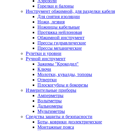
Аэрозоли
Горелки и балоны
Инструмент обжимной, для разделки кабеля
Для снятия изоляции
Ножи, лезвия
Ножницы кабельные
Протяжка нейлоновая
Обжимной инструмент
Прессы гидравлические
Прессы механические
Рулетки и уровни
Ручной инструмент
Зажимы "Крокодил"
Ключи
Молотки, кувалды, топоры
Отвертки
Плоскогубцы и бокорезы
Измерительные приборы
Амперметры
Вольтметры
Дальномеры
Мультиметры
Средства защиты и безопасности
Боты, коврики диэлектрические
Монтажные пояса