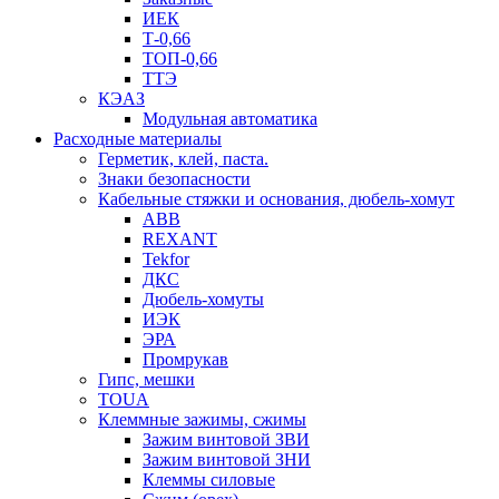
ИЕК
Т-0,66
ТОП-0,66
ТТЭ
КЭАЗ
Модульная автоматика
Расходные материалы
Герметик, клей, паста.
Знаки безопасности
Кабельные стяжки и основания, дюбель-хомут
ABB
REXANT
Tekfor
ДКС
Дюбель-хомуты
ИЭК
ЭРА
Промрукав
Гипс, мешки
TOUA
Клеммные зажимы, сжимы
Зажим винтовой ЗВИ
Зажим винтовой ЗНИ
Клеммы силовые