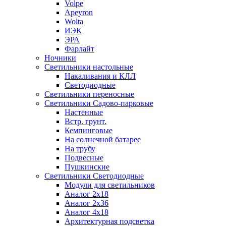
Volpe
Apeyron
Wolta
ИЭК
ЭРА
Фарлайт
Ночники
Светильники настольные
Накаливания и КЛЛ
Светодиодные
Светильники переносные
Светильники Садово-парковые
Настенные
Встр. грунт.
Кемпинговые
На солнечной батарее
На трубу
Подвесные
Пушкинские
Светильники Светодиодные
Модули для светильников
Аналог 2х18
Аналог 2х36
Аналог 4х18
Архитектурная подсветка