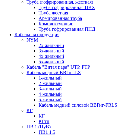
Труба (гофрированная, жесткая)
Труба гофрированная ПВХ
Труба жесткая
Армированная труба
Комплектующие
Труба гофрированная ПНД
Кабельная продукция
NYM
2х-жильный
3х-жильный
4х-жильный
5х-жильный
Кабель "Витая пара" UTP, FTP
Кабель медный ВВГнг-LS
1-жильный
2-жильный
3-жильный
4-жильный
5-жильный
Кабель медный силовой ВВГнг-FRLS
КГ
КГ
КГтп
ПВ 1 (ПуВ)
ПВ1 1.5