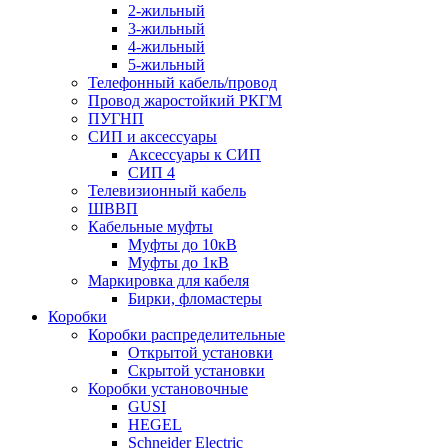
2-жильный
3-жильный
4-жильный
5-жильный
Телефонный кабель/провод
Провод жаростойкий РКГМ
ПУГНП
СИП и аксессуары
Аксессуары к СИП
СИП 4
Телевизионный кабель
ШВВП
Кабельные муфты
Муфты до 10кВ
Муфты до 1кВ
Маркировка для кабеля
Бирки, фломастеры
Коробки
Коробки распределительные
Открытой установки
Скрытой установки
Коробки установочные
GUSI
HEGEL
Schneider Electric