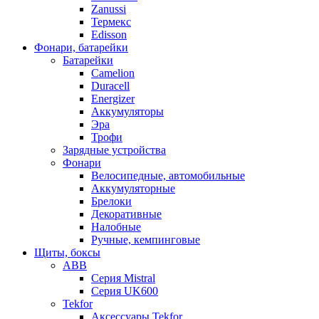
Zanussi
Термекс
Edisson
Фонари, батарейки
Батарейки
Camelion
Duracell
Energizer
Аккумуляторы
Эра
Трофи
Зарядные устройства
Фонари
Велосипедные, автомобильные
Аккумуляторные
Брелоки
Декоративные
Налобные
Ручные, кемпинговые
Щиты, боксы
ABB
Серия Mistral
Серия UK600
Tekfor
Аксессуары Tekfor