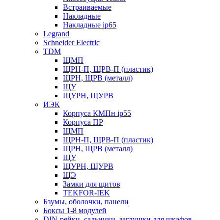
Встраиваемые
Накладные
Накладные ip65
Legrand
Schneider Electric
TDM
ЩМП
ЩРН-П, ЩРВ-П (пластик)
ЩРН, ЩРВ (металл)
ЩУ
ЩУРН, ЩУРВ
ИЭК
Корпуса КМПн ip55
Корпуса ПР
ЩМП
ЩРН-П, ЩРВ-П (пластик)
ЩРН, ЩРВ (металл)
ЩУ
ЩУРН, ЩУРВ
ЩЭ
Замки для щитов
TEKFOR-IEK
Бзумы, оболочки, панели
Боксы 1-8 модулей
DIN-рейки, сальники, заглушки для шкафов