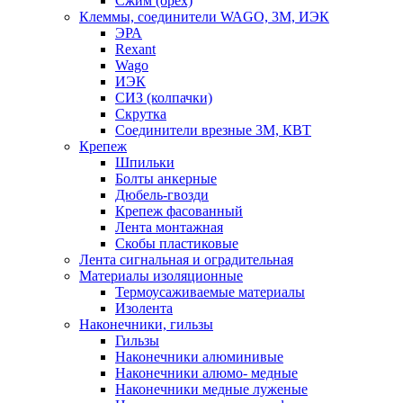
Сжим (орех)
Клеммы, соединители WAGO, 3M, ИЭК
ЭРА
Rexant
Wago
ИЭК
СИЗ (колпачки)
Скрутка
Соединители врезные 3M, КВТ
Крепеж
Шпильки
Болты анкерные
Дюбель-гвозди
Крепеж фасованный
Лента монтажная
Скобы пластиковые
Лента сигнальная и оградительная
Материалы изоляционные
Термоусаживаемые матeриалы
Изолента
Наконечники, гильзы
Гильзы
Наконечники алюминивые
Наконечники алюмо- медные
Наконечники медные луженые