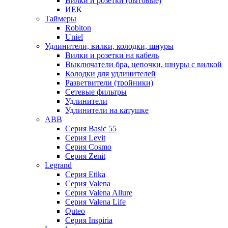
Вилки и розетки (бытовые)
ИЕК
Таймеры
Robiton
Uniel
Удлинители, вилки, колодки, шнуры
Вилки и розетки на кабель
Выключатели бра, цепочки, шнуры с вилкой
Колодки для удлинителей
Разветвители (тройники)
Сетевые фильтры
Удлинители
Удлинители на катушке
ABB
Серия Basic 55
Серия Levit
Серия Cosmo
Серия Zenit
Legrand
Серия Etika
Серия Valena
Серия Valena Allure
Серия Valena Life
Quteo
Серия Inspiria