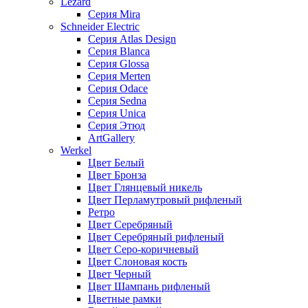
Lezard
Серия Mira
Schneider Electric
Серия Atlas Design
Серия Blanca
Серия Glossa
Серия Merten
Серия Odace
Серия Sedna
Серия Unica
Серия Этюд
ArtGallery
Werkel
Цвет Белый
Цвет Бронза
Цвет Глянцевый никель
Цвет Перламутровый рифленый
Ретро
Цвет Серебряный
Цвет Серебряный рифленый
Цвет Серо-коричневый
Цвет Слоновая кость
Цвет Черный
Цвет Шампань рифленый
Цветные рамки