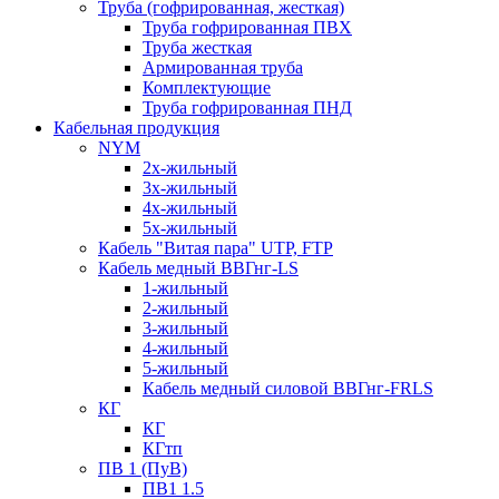
Труба (гофрированная, жесткая)
Труба гофрированная ПВХ
Труба жесткая
Армированная труба
Комплектующие
Труба гофрированная ПНД
Кабельная продукция
NYM
2х-жильный
3х-жильный
4х-жильный
5х-жильный
Кабель "Витая пара" UTP, FTP
Кабель медный ВВГнг-LS
1-жильный
2-жильный
3-жильный
4-жильный
5-жильный
Кабель медный силовой ВВГнг-FRLS
КГ
КГ
КГтп
ПВ 1 (ПуВ)
ПВ1 1.5