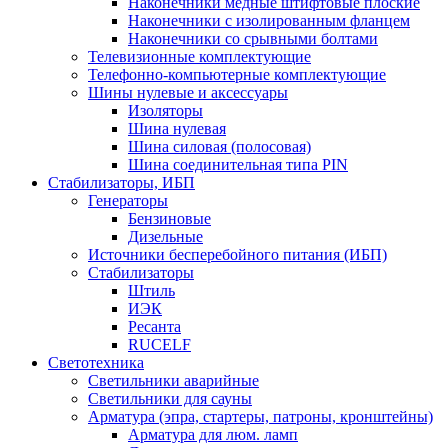
Наконечники медные штифтовые плоские
Наконечники с изолированным фланцем
Наконечники со срывными болтами
Телевизионные комплектующие
Телефонно-компьютерные комплектующие
Шины нулевые и аксессуары
Изоляторы
Шина нулевая
Шина силовая (полосовая)
Шина соединительная типа PIN
Стабилизаторы, ИБП
Генераторы
Бензиновые
Дизельные
Источники бесперебойного питания (ИБП)
Стабилизаторы
Штиль
ИЭК
Ресанта
RUCELF
Светотехника
Светильники аварийные
Светильники для сауны
Арматура (эпра, стартеры, патроны, кронштейны)
Арматура для люм. ламп