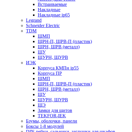
Встраиваемые
Накладные
Накладные ip65
Legrand
Schneider Electric
TDM
ЩМП
ЩРН-П, ЩРВ-П (пластик)
ЩРН, ЩРВ (металл)
ЩУ
ЩУРН, ЩУРВ
ИЭК
Корпуса КМПн ip55
Корпуса ПР
ЩМП
ЩРН-П, ЩРВ-П (пластик)
ЩРН, ЩРВ (металл)
ЩУ
ЩУРН, ЩУРВ
ЩЭ
Замки для щитов
TEKFOR-IEK
Бзумы, оболочки, панели
Боксы 1-8 модулей
DIN-рейки, сальники, заглушки для шкафов