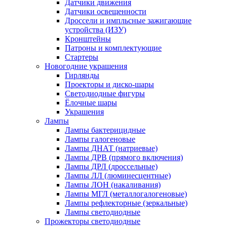
Датчики движения
Датчики освещенности
Дроссели и импльсные зажигающие
устройства (ИЗУ)
Кронштейны
Патроны и комплектующие
Стартеры
Новогодние украшения
Гирлянды
Проекторы и диско-шары
Светодиодные фигуры
Ёлочные шары
Украшения
Лампы
Лампы бактерицидные
Лампы галогеновые
Лампы ДНАТ (натриевые)
Лампы ДРВ (прямого включения)
Лампы ДРЛ (дроссельные)
Лампы ЛЛ (люминесцентные)
Лампы ЛОН (накаливания)
Лампы МГЛ (металлогалогеновые)
Лампы рефлекторные (зеркальные)
Лампы светодиодные
Прожекторы светодиодные