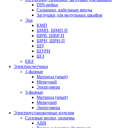
DIN-рейки
Сальники, кабельные вводы
Заглушки для модульных шкафов
Эра
КМП
ЩМП, ЩМП-П
ЩРВ, ЩВР-П
ЩРН, ЩРН-П
ЩУ
ЩУРН
ЩЭ
EKF
Электросчетчики
1-фазные
Матрица (smart)
Меркурий
Энергомера
3-фазные
Матрица (smart)
Меркурий
Энергомера
Электроустановочные изделия
Силовые вилки, разъемы
ABB