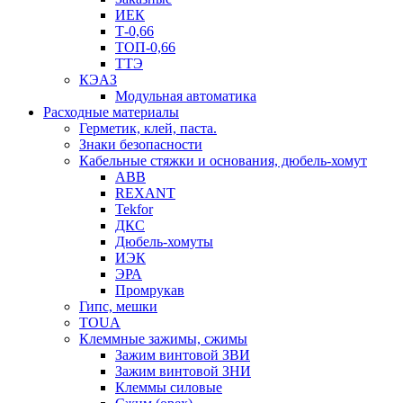
ИЕК
Т-0,66
ТОП-0,66
ТТЭ
КЭАЗ
Модульная автоматика
Расходные материалы
Герметик, клей, паста.
Знаки безопасности
Кабельные стяжки и основания, дюбель-хомут
ABB
REXANT
Tekfor
ДКС
Дюбель-хомуты
ИЭК
ЭРА
Промрукав
Гипс, мешки
TOUA
Клеммные зажимы, сжимы
Зажим винтовой ЗВИ
Зажим винтовой ЗНИ
Клеммы силовые