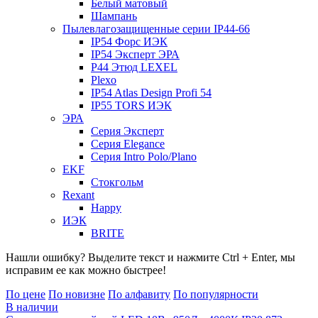
Белый матовый
Шампань
Пылевлагозащищенные серии IP44-66
IP54 Форс ИЭК
IP54 Эксперт ЭРА
P44 Этюд LEXEL
Plexo
IP54 Atlas Design Profi 54
IP55 TORS ИЭК
ЭРА
Серия Эксперт
Серия Elegance
Серия Intro Polo/Plano
EKF
Стокгольм
Rexant
Happy
ИЭК
BRITE
Нашли ошибку? Выделите текст и нажмите Ctrl + Enter, мы
исправим ее как можно быстрее!
По цене
По новизне
По алфавиту
По популярности
В наличии