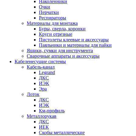
Наколенники
Очки
Перчатки
Респираторы
Материалы для монтажа
Буры, сверла, коронки
Круги отрезные
Пистолеты клеевые и аксессуары
Паяльники и материалы для пайки
Ящики, сумки для инструмента
Сварочные аппараты и аксессуары
Кабеленесущие системы
Кабель-канал
Legrand
ДКС
ИЭК
Эра
Лоток
ДКС
ИЭК
Км-профиль
Металлорукав
ДКС
ИЕК
Скобы металлические