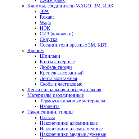
Сжим (орех)
Клеммы, соединители WAGO, 3M, ИЭК
ЭРА
Rexant
Wago
ИЭК
СИЗ (колпачки)
Скрутка
Соединители врезные 3M, КВТ
Крепеж
Шпильки
Болты анкерные
Дюбель-гвозди
Крепеж фасованный
Лента монтажная
Скобы пластиковые
Лента сигнальная и оградительная
Материалы изоляционные
Термоусаживаемые матeриалы
Изолента
Наконечники, гильзы
Гильзы
Наконечники алюминивые
Наконечники алюмо- медные
Наконечники медные луженые