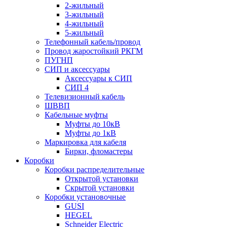
2-жильный
3-жильный
4-жильный
5-жильный
Телефонный кабель/провод
Провод жаростойкий РКГМ
ПУГНП
СИП и аксессуары
Аксессуары к СИП
СИП 4
Телевизионный кабель
ШВВП
Кабельные муфты
Муфты до 10кВ
Муфты до 1кВ
Маркировка для кабеля
Бирки, фломастеры
Коробки
Коробки распределительные
Открытой установки
Скрытой установки
Коробки установочные
GUSI
HEGEL
Schneider Electric