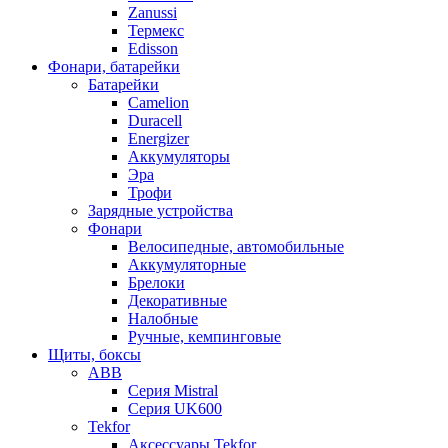
Zanussi
Термекс
Edisson
Фонари, батарейки
Батарейки
Camelion
Duracell
Energizer
Аккумуляторы
Эра
Трофи
Зарядные устройства
Фонари
Велосипедные, автомобильные
Аккумуляторные
Брелоки
Декоративные
Налобные
Ручные, кемпинговые
Щиты, боксы
ABB
Серия Mistral
Серия UK600
Tekfor
Аксессуары Tekfor