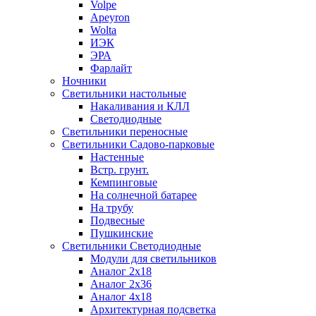
Volpe
Apeyron
Wolta
ИЭК
ЭРА
Фарлайт
Ночники
Светильники настольные
Накаливания и КЛЛ
Светодиодные
Светильники переносные
Светильники Садово-парковые
Настенные
Встр. грунт.
Кемпинговые
На солнечной батарее
На трубу
Подвесные
Пушкинские
Светильники Светодиодные
Модули для светильников
Аналог 2х18
Аналог 2х36
Аналог 4х18
Архитектурная подсветка