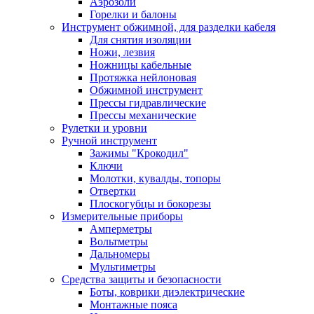
Аэрозоли
Горелки и балоны
Инструмент обжимной, для разделки кабеля
Для снятия изоляции
Ножи, лезвия
Ножницы кабельные
Протяжка нейлоновая
Обжимной инструмент
Прессы гидравлические
Прессы механические
Рулетки и уровни
Ручной инструмент
Зажимы "Крокодил"
Ключи
Молотки, кувалды, топоры
Отвертки
Плоскогубцы и бокорезы
Измерительные приборы
Амперметры
Вольтметры
Дальномеры
Мультиметры
Средства защиты и безопасности
Боты, коврики диэлектрические
Монтажные пояса