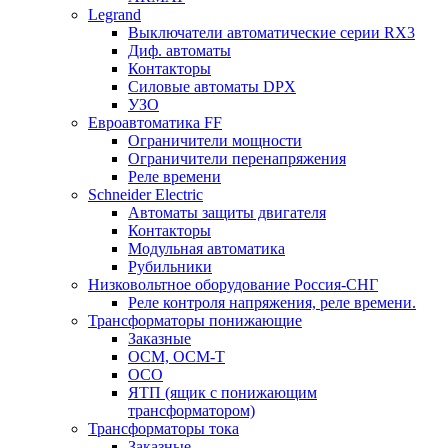
Legrand
Выключатели автоматические серии RX3
Диф. автоматы
Контакторы
Силовые автоматы DPX
УЗО
Евроавтоматика FF
Ограничители мощности
Ограничители перенапряжения
Реле времени
Schneider Electric
Автоматы защиты двигателя
Контакторы
Модульная автоматика
Рубильники
Низковольтное оборудование Россия-СНГ
Реле контроля напряжения, реле времени.
Трансформаторы понижающие
Заказные
ОСМ, ОСМ-Т
ОСО
ЯТП (ящик с понижающим
трансформатором)
Трансформаторы тока
Заказные