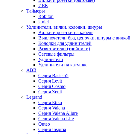
Вилки и розетки (бытовые)
ИЕК
Таймеры
Robiton
Uniel
Удлинители, вилки, колодки, шнуры
Вилки и розетки на кабель
Выключатели бра, цепочки, шнуры с вилкой
Колодки для удлинителей
Разветвители (тройники)
Сетевые фильтры
Удлинители
Удлинители на катушке
ABB
Серия Basic 55
Серия Levit
Серия Cosmo
Серия Zenit
Legrand
Серия Etika
Серия Valena
Серия Valena Allure
Серия Valena Life
Quteo
Серия Inspiria