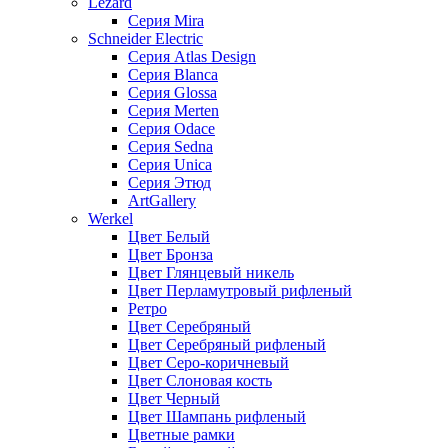
Lezard
Серия Mira
Schneider Electric
Серия Atlas Design
Серия Blanca
Серия Glossa
Серия Merten
Серия Odace
Серия Sedna
Серия Unica
Серия Этюд
ArtGallery
Werkel
Цвет Белый
Цвет Бронза
Цвет Глянцевый никель
Цвет Перламутровый рифленый
Ретро
Цвет Серебряный
Цвет Серебряный рифленый
Цвет Серо-коричневый
Цвет Слоновая кость
Цвет Черный
Цвет Шампань рифленый
Цветные рамки