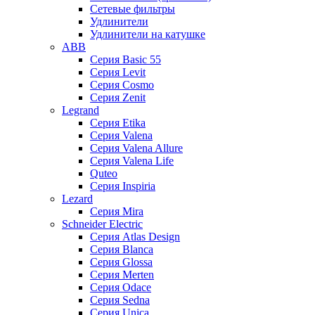
Сетевые фильтры
Удлинители
Удлинители на катушке
ABB
Серия Basic 55
Серия Levit
Серия Cosmo
Серия Zenit
Legrand
Серия Etika
Серия Valena
Серия Valena Allure
Серия Valena Life
Quteo
Серия Inspiria
Lezard
Серия Mira
Schneider Electric
Серия Atlas Design
Серия Blanca
Серия Glossa
Серия Merten
Серия Odace
Серия Sedna
Серия Unica