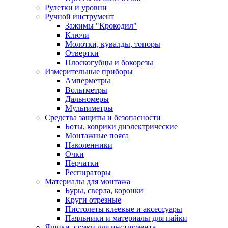
Рулетки и уровни
Ручной инструмент
Зажимы "Крокодил"
Ключи
Молотки, кувалды, топоры
Отвертки
Плоскогубцы и бокорезы
Измерительные приборы
Амперметры
Вольтметры
Дальномеры
Мультиметры
Средства защиты и безопасности
Боты, коврики диэлектрические
Монтажные пояса
Наколенники
Очки
Перчатки
Респираторы
Материалы для монтажа
Буры, сверла, коронки
Круги отрезные
Пистолеты клеевые и аксессуары
Паяльники и материалы для пайки
Ящики, сумки для инструмента