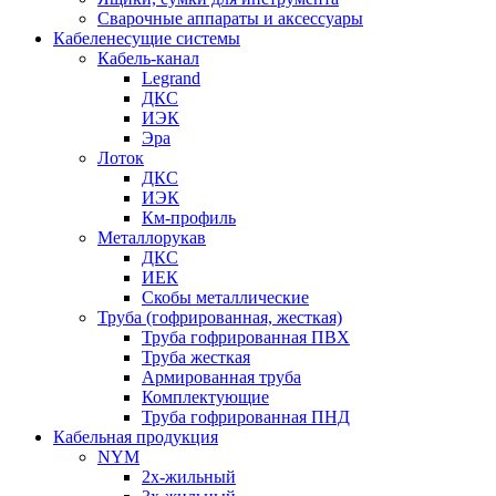
Сварочные аппараты и аксессуары
Кабеленесущие системы
Кабель-канал
Legrand
ДКС
ИЭК
Эра
Лоток
ДКС
ИЭК
Км-профиль
Металлорукав
ДКС
ИЕК
Скобы металлические
Труба (гофрированная, жесткая)
Труба гофрированная ПВХ
Труба жесткая
Армированная труба
Комплектующие
Труба гофрированная ПНД
Кабельная продукция
NYM
2х-жильный