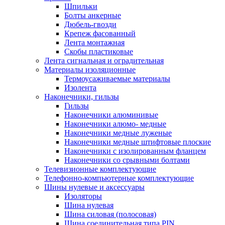
Шпильки
Болты анкерные
Дюбель-гвозди
Крепеж фасованный
Лента монтажная
Скобы пластиковые
Лента сигнальная и оградительная
Материалы изоляционные
Термоусаживаемые матeриалы
Изолента
Наконечники, гильзы
Гильзы
Наконечники алюминивые
Наконечники алюмо- медные
Наконечники медные луженые
Наконечники медные штифтовые плоские
Наконечники с изолированным фланцем
Наконечники со срывными болтами
Телевизионные комплектующие
Телефонно-компьютерные комплектующие
Шины нулевые и аксессуары
Изоляторы
Шина нулевая
Шина силовая (полосовая)
Шина соединительная типа PIN