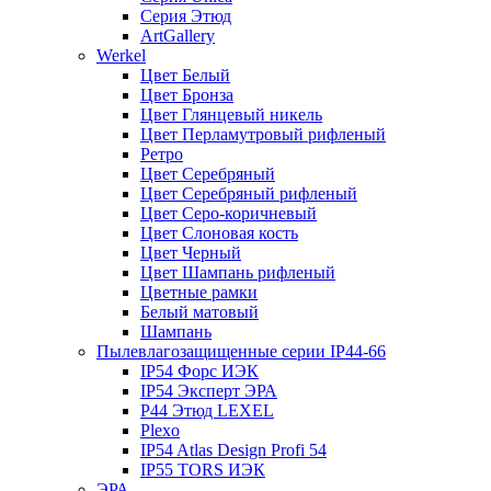
Серия Этюд
ArtGallery
Werkel
Цвет Белый
Цвет Бронза
Цвет Глянцевый никель
Цвет Перламутровый рифленый
Ретро
Цвет Серебряный
Цвет Серебряный рифленый
Цвет Серо-коричневый
Цвет Слоновая кость
Цвет Черный
Цвет Шампань рифленый
Цветные рамки
Белый матовый
Шампань
Пылевлагозащищенные серии IP44-66
IP54 Форс ИЭК
IP54 Эксперт ЭРА
P44 Этюд LEXEL
Plexo
IP54 Atlas Design Profi 54
IP55 TORS ИЭК
ЭРА