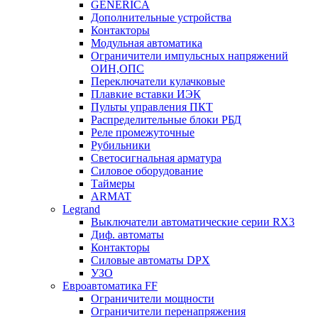
GENERICA
Дополнительные устройства
Контакторы
Модульная автоматика
Ограничители импульсных напряжений
ОИН,ОПС
Переключатели кулачковые
Плавкие вставки ИЭК
Пульты управления ПКТ
Распределительные блоки РБД
Реле промежуточные
Рубильники
Светосигнальная арматура
Силовое оборудование
Таймеры
ARMAT
Legrand
Выключатели автоматические серии RX3
Диф. автоматы
Контакторы
Силовые автоматы DPX
УЗО
Евроавтоматика FF
Ограничители мощности
Ограничители перенапряжения