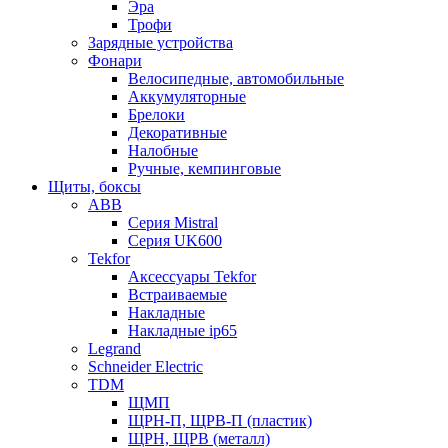
Эра
Трофи
Зарядные устройства
Фонари
Велосипедные, автомобильные
Аккумуляторные
Брелоки
Декоративные
Налобные
Ручные, кемпинговые
Щиты, боксы
ABB
Серия Mistral
Серия UK600
Tekfor
Аксессуары Tekfor
Встраиваемые
Накладные
Накладные ip65
Legrand
Schneider Electric
TDM
ЩМП
ЩРН-П, ЩРВ-П (пластик)
ЩРН, ЩРВ (металл)