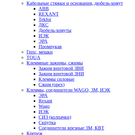
Кабельные стяжки и основания, дюбель-хомут
ABB
REXANT
Tekfor
ДКС
Дюбель-хомуты
ИЭК
ЭРА
Промрукав
Гипс, мешки
TOUA
Клеммные зажимы, сжимы
Зажим винтовой ЗВИ
Зажим винтовой ЗНИ
Клеммы силовые
Сжим (орех)
Клеммы, соединители WAGO, 3M, ИЭК
ЭРА
Rexant
Wago
ИЭК
СИЗ (колпачки)
Скрутка
Соединители врезные 3M, КВТ
Крепеж