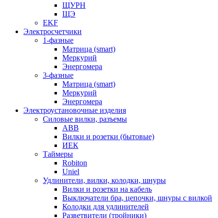
ЩУРН
ЩЭ
EKF
Электросчетчики
1-фазные
Матрица (smart)
Меркурий
Энергомера
3-фазные
Матрица (smart)
Меркурий
Энергомера
Электроустановочные изделия
Силовые вилки, разъемы
ABB
Вилки и розетки (бытовые)
ИЕК
Таймеры
Robiton
Uniel
Удлинители, вилки, колодки, шнуры
Вилки и розетки на кабель
Выключатели бра, цепочки, шнуры с вилкой
Колодки для удлинителей
Разветвители (тройники)