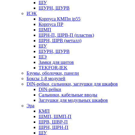
ЩУ
ЩУРН, ЩУРВ
ИЭК
Корпуса КМПн ip55
Корпуса ПР
ЩМП
ЩРН-П, ЩРВ-П (пластик)
ЩРН, ЩРВ (металл)
ЩУ
ЩУРН, ЩУРВ
ЩЭ
Замки для щитов
TEKFOR-IEK
Бзумы, оболочки, панели
Боксы 1-8 модулей
DIN-рейки, сальники, заглушки для шкафов
DIN-рейки
Сальники, кабельные вводы
Заглушки для модульных шкафов
Эра
КМП
ЩМП, ЩМП-П
ЩРВ, ЩВР-П
ЩРН, ЩРН-П
ЩУ