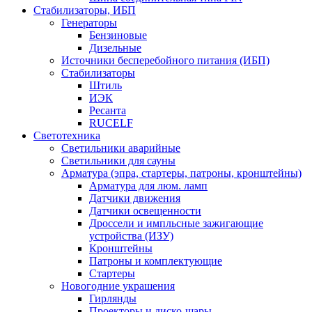
Стабилизаторы, ИБП
Генераторы
Бензиновые
Дизельные
Источники бесперебойного питания (ИБП)
Стабилизаторы
Штиль
ИЭК
Ресанта
RUCELF
Светотехника
Светильники аварийные
Светильники для сауны
Арматура (эпра, стартеры, патроны, кронштейны)
Арматура для люм. ламп
Датчики движения
Датчики освещенности
Дроссели и импльсные зажигающие
устройства (ИЗУ)
Кронштейны
Патроны и комплектующие
Стартеры
Новогодние украшения
Гирлянды
Проекторы и диско-шары