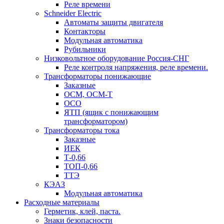
Реле времени
Schneider Electric
Автоматы защиты двигателя
Контакторы
Модульная автоматика
Рубильники
Низковольтное оборудование Россия-СНГ
Реле контроля напряжения, реле времени.
Трансформаторы понижающие
Заказные
ОСМ, ОСМ-Т
ОСО
ЯТП (ящик с понижающим
трансформатором)
Трансформаторы тока
Заказные
ИЕК
Т-0,66
ТОП-0,66
ТТЭ
КЭАЗ
Модульная автоматика
Расходные материалы
Герметик, клей, паста.
Знаки безопасности