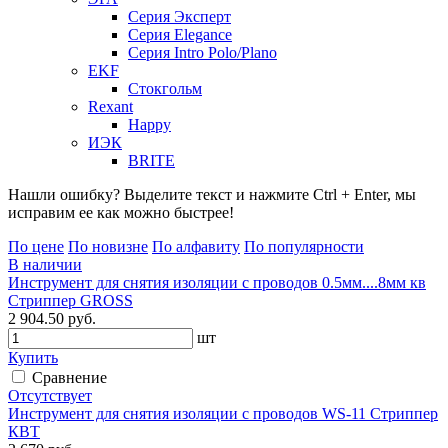
Серия Эксперт
Серия Elegance
Серия Intro Polo/Plano
EKF
Стокгольм
Rexant
Happy
ИЭК
BRITE
Нашли ошибку? Выделите текст и нажмите Ctrl + Enter, мы
исправим ее как можно быстрее!
По цене
По новизне
По алфавиту
По популярности
В наличии
Инструмент для снятия изоляции с проводов 0.5мм....8мм кв
Стриппер GROSS
2 904.50 руб.
шт
Купить
Сравнение
Отсутствует
Инструмент для снятия изоляции с проводов WS-11 Стриппер
КВТ