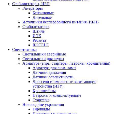
Стабилизаторы, ИБП
Генераторы
Бензиновые
Дизельные
Источники бесперебойного питания (ИБП)
Стабилизаторы
Штиль
ИЭК
Ресанта
RUCELF
Светотехника
Светильники аварийные
Светильники для сауны
Арматура (эпра, стартеры, патроны, кронштейны)
Арматура для люм. ламп
Датчики движения
Датчики освещенности
Дроссели и импльсные зажигающие
устройства (ИЗУ)
Кронштейны
Патроны и комплектующие
Стартеры
Новогодние украшения
Гирлянды
Проекторы и диско-шары