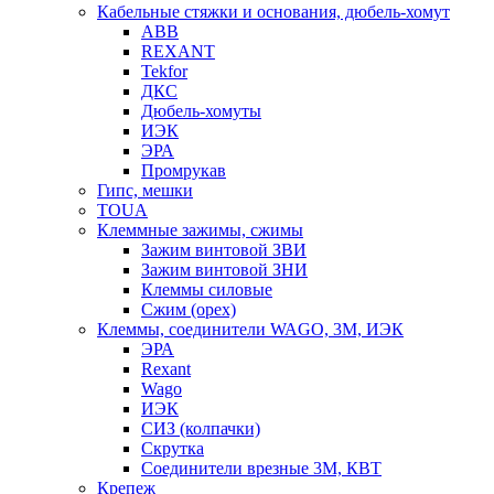
Кабельные стяжки и основания, дюбель-хомут
ABB
REXANT
Tekfor
ДКС
Дюбель-хомуты
ИЭК
ЭРА
Промрукав
Гипс, мешки
TOUA
Клеммные зажимы, сжимы
Зажим винтовой ЗВИ
Зажим винтовой ЗНИ
Клеммы силовые
Сжим (орех)
Клеммы, соединители WAGO, 3M, ИЭК
ЭРА
Rexant
Wago
ИЭК
СИЗ (колпачки)
Скрутка
Соединители врезные 3M, КВТ
Крепеж