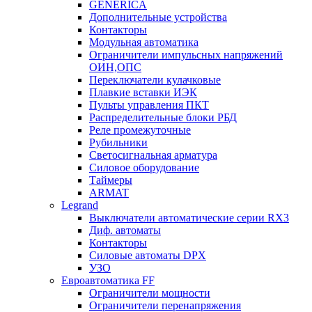
GENERICA
Дополнительные устройства
Контакторы
Модульная автоматика
Ограничители импульсных напряжений
ОИН,ОПС
Переключатели кулачковые
Плавкие вставки ИЭК
Пульты управления ПКТ
Распределительные блоки РБД
Реле промежуточные
Рубильники
Светосигнальная арматура
Силовое оборудование
Таймеры
ARMAT
Legrand
Выключатели автоматические серии RX3
Диф. автоматы
Контакторы
Силовые автоматы DPX
УЗО
Евроавтоматика FF
Ограничители мощности
Ограничители перенапряжения