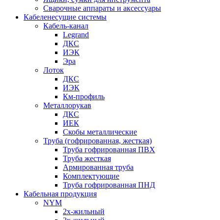
Сварочные аппараты и аксессуары
Кабеленесущие системы
Кабель-канал
Legrand
ДКС
ИЭК
Эра
Лоток
ДКС
ИЭК
Км-профиль
Металлорукав
ДКС
ИЕК
Скобы металлические
Труба (гофрированная, жесткая)
Труба гофрированная ПВХ
Труба жесткая
Армированная труба
Комплектующие
Труба гофрированная ПНД
Кабельная продукция
NYM
2х-жильный