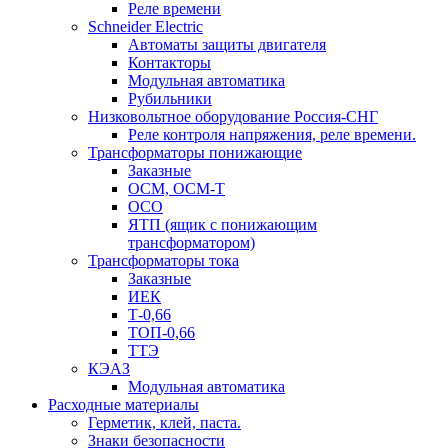
Реле времени
Schneider Electric
Автоматы защиты двигателя
Контакторы
Модульная автоматика
Рубильники
Низковольтное оборудование Россия-СНГ
Реле контроля напряжения, реле времени.
Трансформаторы понижающие
Заказные
ОСМ, ОСМ-Т
ОСО
ЯТП (ящик с понижающим
трансформатором)
Трансформаторы тока
Заказные
ИЕК
Т-0,66
ТОП-0,66
ТТЭ
КЭАЗ
Модульная автоматика
Расходные материалы
Герметик, клей, паста.
Знаки безопасности