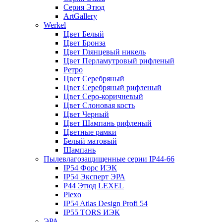
Серия Этюд
ArtGallery
Werkel
Цвет Белый
Цвет Бронза
Цвет Глянцевый никель
Цвет Перламутровый рифленый
Ретро
Цвет Серебряный
Цвет Серебряный рифленый
Цвет Серо-коричневый
Цвет Слоновая кость
Цвет Черный
Цвет Шампань рифленый
Цветные рамки
Белый матовый
Шампань
Пылевлагозащищенные серии IP44-66
IP54 Форс ИЭК
IP54 Эксперт ЭРА
P44 Этюд LEXEL
Plexo
IP54 Atlas Design Profi 54
IP55 TORS ИЭК
ЭРА