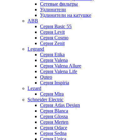
Сетевые фильтры
Удлинители
Удлинители на катушке
ABB
Серия Basic 55
Серия Levit
Серия Cosmo
Серия Zenit
Legrand
Серия Etika
Серия Valena
Серия Valena Allure
Серия Valena Life
Quteo
Серия Inspiria
Lezard
Серия Mira
Schneider Electric
Серия Atlas Design
Серия Blanca
Серия Glossa
Серия Merten
Серия Odace
Серия Sedna
Серия Unica