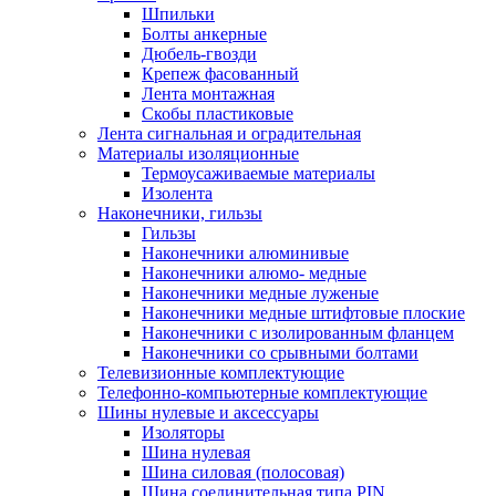
Шпильки
Болты анкерные
Дюбель-гвозди
Крепеж фасованный
Лента монтажная
Скобы пластиковые
Лента сигнальная и оградительная
Материалы изоляционные
Термоусаживаемые матeриалы
Изолента
Наконечники, гильзы
Гильзы
Наконечники алюминивые
Наконечники алюмо- медные
Наконечники медные луженые
Наконечники медные штифтовые плоские
Наконечники с изолированным фланцем
Наконечники со срывными болтами
Телевизионные комплектующие
Телефонно-компьютерные комплектующие
Шины нулевые и аксессуары
Изоляторы
Шина нулевая
Шина силовая (полосовая)
Шина соединительная типа PIN