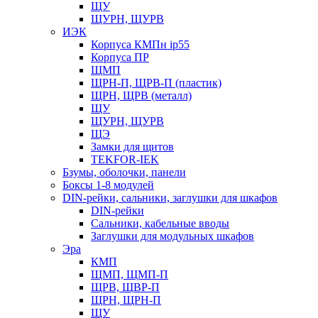
ЩУ
ЩУРН, ЩУРВ
ИЭК
Корпуса КМПн ip55
Корпуса ПР
ЩМП
ЩРН-П, ЩРВ-П (пластик)
ЩРН, ЩРВ (металл)
ЩУ
ЩУРН, ЩУРВ
ЩЭ
Замки для щитов
TEKFOR-IEK
Бзумы, оболочки, панели
Боксы 1-8 модулей
DIN-рейки, сальники, заглушки для шкафов
DIN-рейки
Сальники, кабельные вводы
Заглушки для модульных шкафов
Эра
КМП
ЩМП, ЩМП-П
ЩРВ, ЩВР-П
ЩРН, ЩРН-П
ЩУ