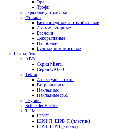
Эра
Трофи
Зарядные устройства
Фонари
Велосипедные, автомобильные
Аккумуляторные
Брелоки
Декоративные
Налобные
Ручные, кемпинговые
Щиты, боксы
ABB
Серия Mistral
Серия UK600
Tekfor
Аксессуары Tekfor
Встраиваемые
Накладные
Накладные ip65
Legrand
Schneider Electric
TDM
ЩМП
ЩРН-П, ЩРВ-П (пластик)
ЩРН, ЩРВ (металл)