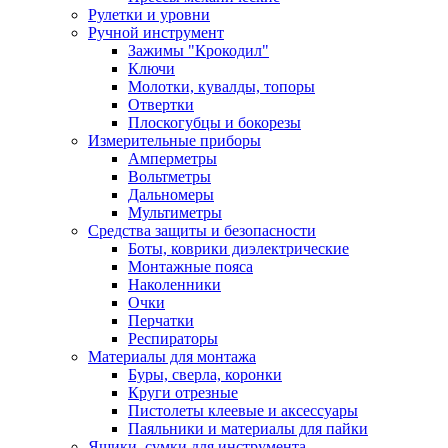
Рулетки и уровни
Ручной инструмент
Зажимы "Крокодил"
Ключи
Молотки, кувалды, топоры
Отвертки
Плоскогубцы и бокорезы
Измерительные приборы
Амперметры
Вольтметры
Дальномеры
Мультиметры
Средства защиты и безопасности
Боты, коврики диэлектрические
Монтажные пояса
Наколенники
Очки
Перчатки
Респираторы
Материалы для монтажа
Буры, сверла, коронки
Круги отрезные
Пистолеты клеевые и аксессуары
Паяльники и материалы для пайки
Ящики, сумки для инструмента