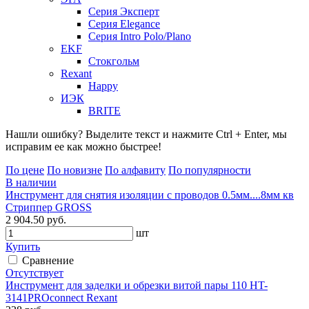
Серия Эксперт
Серия Elegance
Серия Intro Polo/Plano
EKF
Стокгольм
Rexant
Happy
ИЭК
BRITE
Нашли ошибку? Выделите текст и нажмите Ctrl + Enter, мы
исправим ее как можно быстрее!
По цене
По новизне
По алфавиту
По популярности
В наличии
Инструмент для снятия изоляции с проводов 0.5мм....8мм кв
Стриппер GROSS
2 904.50 руб.
шт
Купить
Сравнение
Отсутствует
Инструмент для заделки и обрезки витой пары 110 HT-
3141PROconnect Rexant