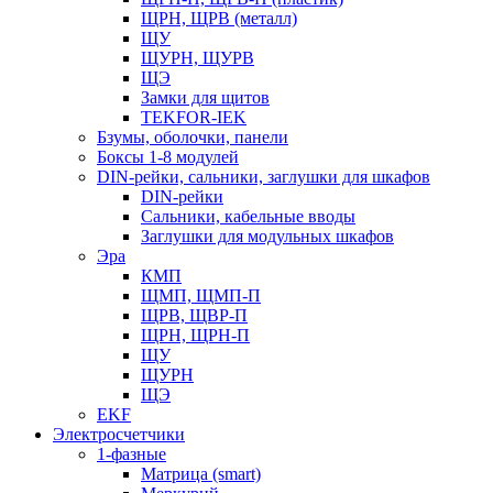
ЩРН, ЩРВ (металл)
ЩУ
ЩУРН, ЩУРВ
ЩЭ
Замки для щитов
TEKFOR-IEK
Бзумы, оболочки, панели
Боксы 1-8 модулей
DIN-рейки, сальники, заглушки для шкафов
DIN-рейки
Сальники, кабельные вводы
Заглушки для модульных шкафов
Эра
КМП
ЩМП, ЩМП-П
ЩРВ, ЩВР-П
ЩРН, ЩРН-П
ЩУ
ЩУРН
ЩЭ
EKF
Электросчетчики
1-фазные
Матрица (smart)