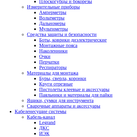
Плоскогубцы и бокорезы
Измерительные приборы
Амперметры
Вольтметры
Дальномеры
Мультиметры
Средства защиты и безопасности
Боты, коврики диэлектрические
Монтажные пояса
Наколенники
Очки
Перчатки
Респираторы
Материалы для монтажа
Буры, сверла, коронки
Круги отрезные
Пистолеты клеевые и аксессуары
Паяльники и материалы для пайки
Ящики, сумки для инструмента
Сварочные аппараты и аксессуары
Кабеленесущие системы
Кабель-канал
Legrand
ДКС
ИЭК