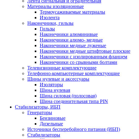
Лента сигнальная и оградительная
Материалы изоляционные
Термоусаживаемые матeриалы
Изолента
Наконечники, гильзы
Гильзы
Наконечники алюминивые
Наконечники алюмо- медные
Наконечники медные луженые
Наконечники медные штифтовые плоские
Наконечники с изолированным фланцем
Наконечники со срывными болтами
Телевизионные комплектующие
Телефонно-компьютерные комплектующие
Шины нулевые и аксессуары
Изоляторы
Шина нулевая
Шина силовая (полосовая)
Шина соединительная типа PIN
Стабилизаторы, ИБП
Генераторы
Бензиновые
Дизельные
Источники бесперебойного питания (ИБП)
Стабилизаторы