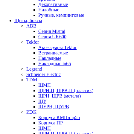
Декоративные
Налобные
Ручные, кемпинговые
Щиты, боксы
ABB
Серия Mistral
Серия UK600
Tekfor
Аксессуары Tekfor
Встраиваемые
Накладные
Накладные ip65
Legrand
Schneider Electric
TDM
ЩМП
ЩРН-П, ЩРВ-П (пластик)
ЩРН, ЩРВ (металл)
ЩУ
ЩУРН, ЩУРВ
ИЭК
Корпуса КМПн ip55
Корпуса ПР
ЩМП
ЩРН-П, ЩРВ-П (пластик)