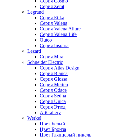
Серия Cosmo
Серия Zenit
Legrand
Серия Etika
Серия Valena
Серия Valena Allure
Серия Valena Life
Quteo
Серия Inspiria
Lezard
Серия Mira
Schneider Electric
Серия Atlas Design
Серия Blanca
Серия Glossa
Серия Merten
Серия Odace
Серия Sedna
Серия Unica
Серия Этюд
ArtGallery
Werkel
Цвет Белый
Цвет Бронза
Цвет Глянцевый никель