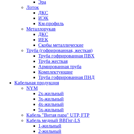
Эра
Лоток
ДКС
ИЭК
Км-профиль
Металлорукав
ДКС
ИЕК
Скобы металлические
Труба (гофрированная, жесткая)
Труба гофрированная ПВХ
Труба жесткая
Армированная труба
Комплектующие
Труба гофрированная ПНД
Кабельная продукция
NYM
2х-жильный
3х-жильный
4х-жильный
5х-жильный
Кабель "Витая пара" UTP, FTP
Кабель медный ВВГнг-LS
1-жильный
2-жильный