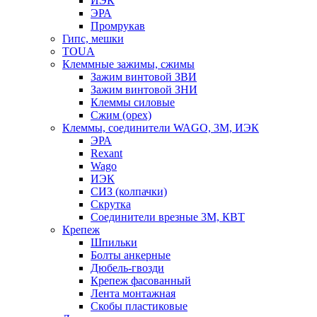
ИЭК
ЭРА
Промрукав
Гипс, мешки
TOUA
Клеммные зажимы, сжимы
Зажим винтовой ЗВИ
Зажим винтовой ЗНИ
Клеммы силовые
Сжим (орех)
Клеммы, соединители WAGO, 3M, ИЭК
ЭРА
Rexant
Wago
ИЭК
СИЗ (колпачки)
Скрутка
Соединители врезные 3M, КВТ
Крепеж
Шпильки
Болты анкерные
Дюбель-гвозди
Крепеж фасованный
Лента монтажная
Скобы пластиковые