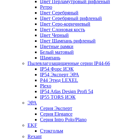
Цвет Перламутровый рифленый
Ретро
Цвет Серебряный
Цвет Серебряный рифленый
Цвет Серо-коричневый
Цвет Слоновая кость
Цвет Черный
Цвет Шампань рифленый
Цветные рамки
Белый матовый
Шампань
Пылевлагозащищенные серии IP44-66
IP54 Форс ИЭК
IP54 Эксперт ЭРА
P44 Этюд LEXEL
Plexo
IP54 Atlas Design Profi 54
IP55 TORS ИЭК
ЭРА
Серия Эксперт
Серия Elegance
Серия Intro Polo/Plano
EKF
Стокгольм
Rexant