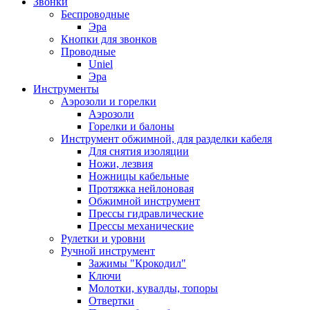
Звонки
Беспроводные
Эра
Кнопки для звонков
Проводные
Uniel
Эра
Инструменты
Аэрозоли и горелки
Аэрозоли
Горелки и балоны
Инструмент обжимной, для разделки кабеля
Для снятия изоляции
Ножи, лезвия
Ножницы кабельные
Протяжка нейлоновая
Обжимной инструмент
Прессы гидравлические
Прессы механические
Рулетки и уровни
Ручной инструмент
Зажимы "Крокодил"
Ключи
Молотки, кувалды, топоры
Отвертки