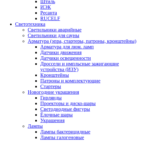
Штиль
ИЭК
Ресанта
RUCELF
Светотехника
Светильники аварийные
Светильники для сауны
Арматура (эпра, стартеры, патроны, кронштейны)
Арматура для люм. ламп
Датчики движения
Датчики освещенности
Дроссели и импльсные зажигающие
устройства (ИЗУ)
Кронштейны
Патроны и комплектующие
Стартеры
Новогодние украшения
Гирлянды
Проекторы и диско-шары
Светодиодные фигуры
Ёлочные шары
Украшения
Лампы
Лампы бактерицидные
Лампы галогеновые