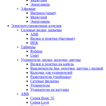
Меркурий
Энергомера
3-фазные
Матрица (smart)
Меркурий
Энергомера
Электроустановочные изделия
Силовые вилки, разъемы
ABB
Вилки и розетки (бытовые)
ИЕК
Таймеры
Robiton
Uniel
Удлинители, вилки, колодки, шнуры
Вилки и розетки на кабель
Выключатели бра, цепочки, шнуры с вилкой
Колодки для удлинителей
Разветвители (тройники)
Сетевые фильтры
Удлинители
Удлинители на катушке
ABB
Серия Basic 55
Серия Levit