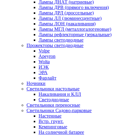
Лампы ДНАТ (натриевые)
Лампы ДРВ (прямого включения)
Лампы ДРЛ (дроссельные)
Лампы ЛЛ (люминесцентные)
Лампы ЛОН (накаливания)
Лампы МГЛ (металлогалогеновые)
Лампы рефлекторные (зеркальные)
Лампы светодиодные
Прожекторы светодиодные
Volpe
Apeyron
Wolta
ИЭК
ЭРА
Фарлайт
Ночники
Светильники настольные
Накаливания и КЛЛ
Светодиодные
Светильники переносные
Светильники Садово-парковые
Настенные
Встр. грунт.
Кемпинговые
На солнечной батарее