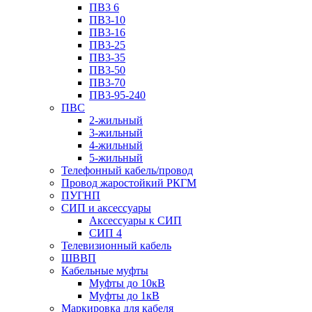
ПВ3 6
ПВ3-10
ПВ3-16
ПВ3-25
ПВ3-35
ПВ3-50
ПВ3-70
ПВ3-95-240
ПВС
2-жильный
3-жильный
4-жильный
5-жильный
Телефонный кабель/провод
Провод жаростойкий РКГМ
ПУГНП
СИП и аксессуары
Аксессуары к СИП
СИП 4
Телевизионный кабель
ШВВП
Кабельные муфты
Муфты до 10кВ
Муфты до 1кВ
Маркировка для кабеля