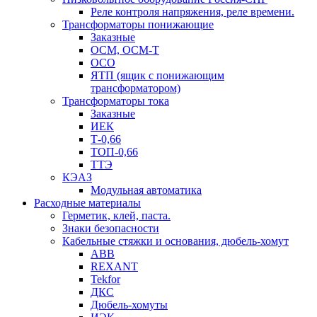
Реле контроля напряжения, реле времени.
Трансформаторы понижающие
Заказные
ОСМ, ОСМ-Т
ОСО
ЯТП (ящик с понижающим
трансформатором)
Трансформаторы тока
Заказные
ИЕК
Т-0,66
ТОП-0,66
ТТЭ
КЭАЗ
Модульная автоматика
Расходные материалы
Герметик, клей, паста.
Знаки безопасности
Кабельные стяжки и основания, дюбель-хомут
ABB
REXANT
Tekfor
ДКС
Дюбель-хомуты