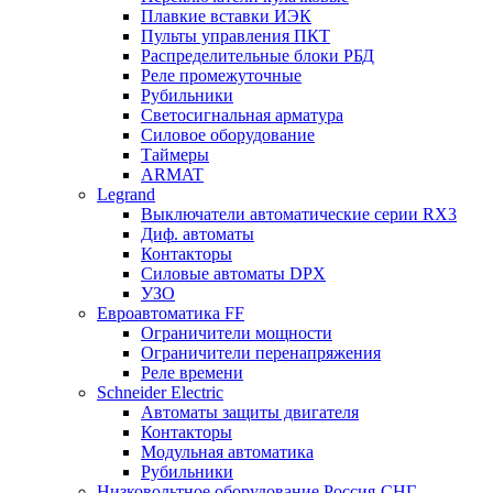
Плавкие вставки ИЭК
Пульты управления ПКТ
Распределительные блоки РБД
Реле промежуточные
Рубильники
Светосигнальная арматура
Силовое оборудование
Таймеры
ARMAT
Legrand
Выключатели автоматические серии RX3
Диф. автоматы
Контакторы
Силовые автоматы DPX
УЗО
Евроавтоматика FF
Ограничители мощности
Ограничители перенапряжения
Реле времени
Schneider Electric
Автоматы защиты двигателя
Контакторы
Модульная автоматика
Рубильники
Низковольтное оборудование Россия-СНГ