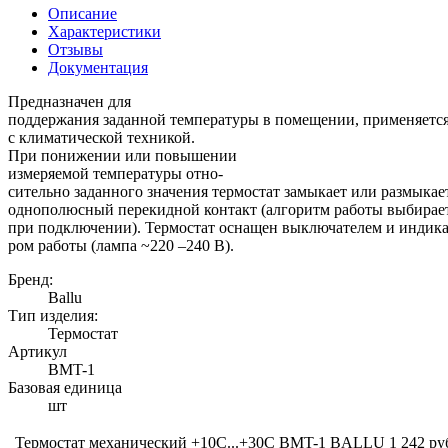
Описание
Характеристики
Отзывы
Документация
Предназначен для
поддержания заданной температуры в помещении, применяется
с климатической техникой.
При понижении или повышении
измеряемой температуры отно-
сительно заданного значения термостат замыкает или размыкае
однополюсный перекидной контакт (алгоритм работы выбирае
при подключении). Термостат оснащен выключателем и индика
ром работы (лампа ~220 –240 В).
Бренд:
Ballu
Тип изделия:
Термостат
Артикул
BMT-1
Базовая единица
шт
Термостат механический +10С...+30С BMT-1 BALLU
1 242 ру