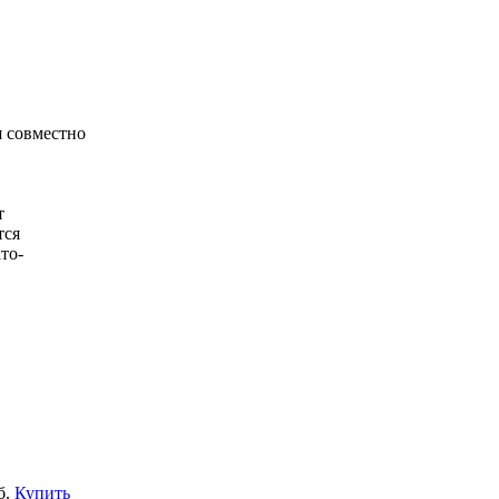
 совместно
т
тся
то-
б.
Купить