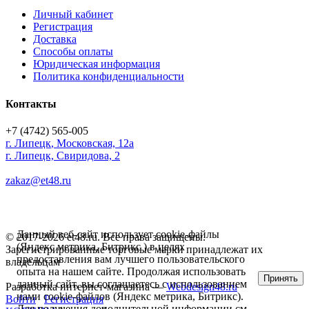
Личный кабинет
Регистрация
Доставка
Способы оплаты
Юридическая информация
Политика конфиденциальности
Контакты
+7 (4742) 565-005
г.
Липецк
,
Московская, 12а
г. Липецк, Свиридова, 2
zakaz@et48.ru
Данный веб-сайт использует cookie-файлы
© 2017-2026 et48.ru. Все права защищены.
(Яндекс метрика, Битрикс ) в целях
Зарегистрированные торговые марки принадлежат их
предоставления вам лучшего пользовательского
владельцам
опыта на нашем сайте. Продолжая использовать
Принять
данный сайт, вы соглашаетесь с использованием
Разработка интернет-магазина —
Webdesign48.ru
нами cookie-файлов (Яндекс метрика, Битрикс).
Войти
Регистрация
Для получения дополнительной информации см.