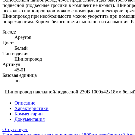
подвесной (подвесные тросики в комплект не входят). Шинопр
несколько шинопроводов можно с помощью коннекторов: прямого
Шинопровод при необходимости можно укоротить при помощи н
повреждениям. Корпус белого цвета выполнен из алюминия. Ра
Бренд:
Apeyron
Цвет:
Белый
Тип изделия:
Шинопровод
Артикул
45-01
Базовая единица
шт
Шинопровод накладной/подвесной 230В 1000х42х18мм белый
Описание
Характеристики
Комментарии
Документация
Отсутствует
Комплект подвесов для шинопровода 1500мм серебристый Ape