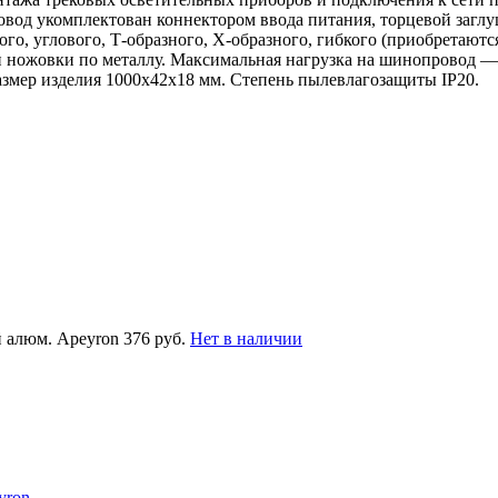
овод укомплектован коннектором ввода питания, торцевой загл
, углового, Т-образного, Х-образного, гибкого (приобретаются
ожовки по металлу. Максимальная нагрузка на шинопровод — не
змер изделия 1000х42х18 мм. Степень пылевлагозащиты IP20.
 алюм. Apeyron
376 руб.
Нет в наличии
yron