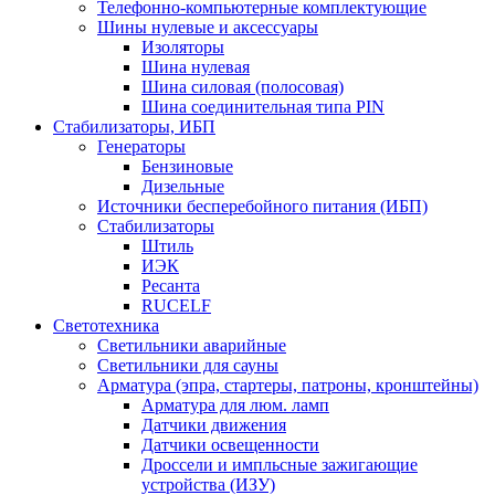
Телефонно-компьютерные комплектующие
Шины нулевые и аксессуары
Изоляторы
Шина нулевая
Шина силовая (полосовая)
Шина соединительная типа PIN
Стабилизаторы, ИБП
Генераторы
Бензиновые
Дизельные
Источники бесперебойного питания (ИБП)
Стабилизаторы
Штиль
ИЭК
Ресанта
RUCELF
Светотехника
Светильники аварийные
Светильники для сауны
Арматура (эпра, стартеры, патроны, кронштейны)
Арматура для люм. ламп
Датчики движения
Датчики освещенности
Дроссели и импльсные зажигающие
устройства (ИЗУ)