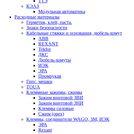
ТТЭ
КЭАЗ
Модульная автоматика
Расходные материалы
Герметик, клей, паста.
Знаки безопасности
Кабельные стяжки и основания, дюбель-хомут
ABB
REXANT
Tekfor
ДКС
Дюбель-хомуты
ИЭК
ЭРА
Промрукав
Гипс, мешки
TOUA
Клеммные зажимы, сжимы
Зажим винтовой ЗВИ
Зажим винтовой ЗНИ
Клеммы силовые
Сжим (орех)
Клеммы, соединители WAGO, 3M, ИЭК
ЭРА
Rexant