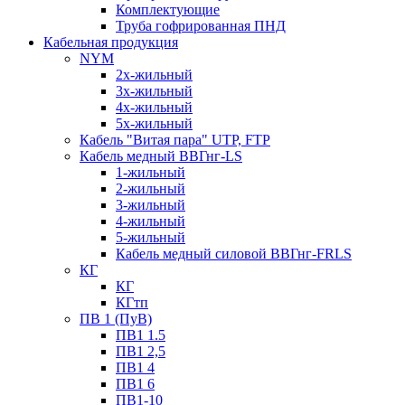
Комплектующие
Труба гофрированная ПНД
Кабельная продукция
NYM
2х-жильный
3х-жильный
4х-жильный
5х-жильный
Кабель "Витая пара" UTP, FTP
Кабель медный ВВГнг-LS
1-жильный
2-жильный
3-жильный
4-жильный
5-жильный
Кабель медный силовой ВВГнг-FRLS
КГ
КГ
КГтп
ПВ 1 (ПуВ)
ПВ1 1.5
ПВ1 2,5
ПВ1 4
ПВ1 6
ПВ1-10