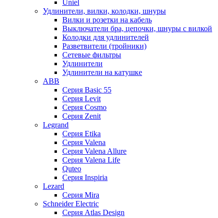
Uniel
Удлинители, вилки, колодки, шнуры
Вилки и розетки на кабель
Выключатели бра, цепочки, шнуры с вилкой
Колодки для удлинителей
Разветвители (тройники)
Сетевые фильтры
Удлинители
Удлинители на катушке
ABB
Серия Basic 55
Серия Levit
Серия Cosmo
Серия Zenit
Legrand
Серия Etika
Серия Valena
Серия Valena Allure
Серия Valena Life
Quteo
Серия Inspiria
Lezard
Серия Mira
Schneider Electric
Серия Atlas Design