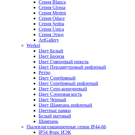
Серия Blanca
Серия Glossa
Серия Merten
Серия Odace
Серия Sedna
Серия Unica
Серия Этюд
ArtGallery
Werkel
Цвет Белый
Цвет Бронза
Цвет Глянцевый никель
Цвет Перламутровый рифленый
Ретро
Цвет Серебряный
Цвет Серебряный рифленый
Цвет Серо-коричневый
Цвет Слоновая кость
Цвет Черный
Цвет Шампань рифленый
Цветные рамки
Белый матовый
Шампань
Пылевлагозащищенные серии IP44-66
IP54 Форс ИЭК