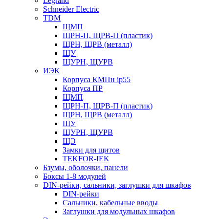
Legrand
Schneider Electric
TDM
ЩМП
ЩРН-П, ЩРВ-П (пластик)
ЩРН, ЩРВ (металл)
ЩУ
ЩУРН, ЩУРВ
ИЭК
Корпуса КМПн ip55
Корпуса ПР
ЩМП
ЩРН-П, ЩРВ-П (пластик)
ЩРН, ЩРВ (металл)
ЩУ
ЩУРН, ЩУРВ
ЩЭ
Замки для щитов
TEKFOR-IEK
Бзумы, оболочки, панели
Боксы 1-8 модулей
DIN-рейки, сальники, заглушки для шкафов
DIN-рейки
Сальники, кабельные вводы
Заглушки для модульных шкафов