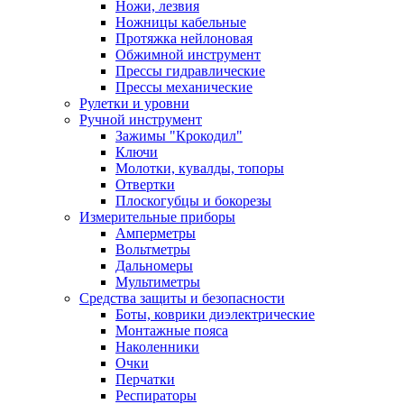
Ножи, лезвия
Ножницы кабельные
Протяжка нейлоновая
Обжимной инструмент
Прессы гидравлические
Прессы механические
Рулетки и уровни
Ручной инструмент
Зажимы "Крокодил"
Ключи
Молотки, кувалды, топоры
Отвертки
Плоскогубцы и бокорезы
Измерительные приборы
Амперметры
Вольтметры
Дальномеры
Мультиметры
Средства защиты и безопасности
Боты, коврики диэлектрические
Монтажные пояса
Наколенники
Очки
Перчатки
Респираторы