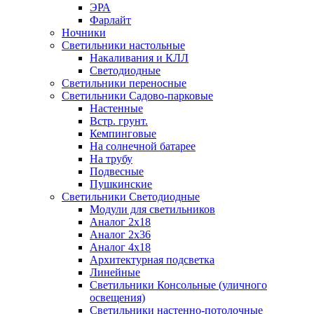
ЭРА
Фарлайт
Ночники
Светильники настольные
Накаливания и КЛЛ
Светодиодные
Светильники переносные
Светильники Садово-парковые
Настенные
Встр. грунт.
Кемпинговые
На солнечной батарее
На трубу
Подвесные
Пушкинские
Светильники Светодиодные
Модули для светильников
Аналог 2х18
Аналог 2х36
Аналог 4х18
Архитектурная подсветка
Линейные
Светильники Консольные (уличного
освещения)
Светильники настенно-потолочные