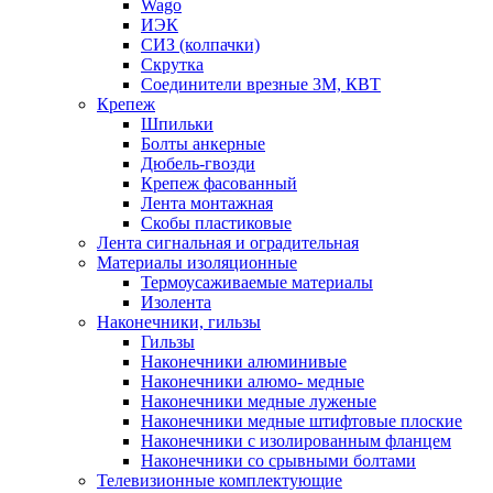
Wago
ИЭК
СИЗ (колпачки)
Скрутка
Соединители врезные 3M, КВТ
Крепеж
Шпильки
Болты анкерные
Дюбель-гвозди
Крепеж фасованный
Лента монтажная
Скобы пластиковые
Лента сигнальная и оградительная
Материалы изоляционные
Термоусаживаемые матeриалы
Изолента
Наконечники, гильзы
Гильзы
Наконечники алюминивые
Наконечники алюмо- медные
Наконечники медные луженые
Наконечники медные штифтовые плоские
Наконечники с изолированным фланцем
Наконечники со срывными болтами
Телевизионные комплектующие