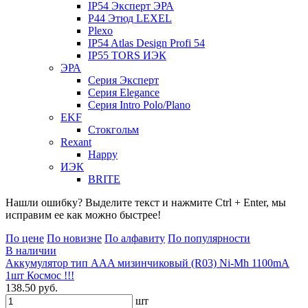
IP54 Эксперт ЭРА
P44 Этюд LEXEL
Plexo
IP54 Atlas Design Profi 54
IP55 TORS ИЭК
ЭРА
Серия Эксперт
Серия Elegance
Серия Intro Polo/Plano
EKF
Стокгольм
Rexant
Happy
ИЭК
BRITE
Нашли ошибку? Выделите текст и нажмите Ctrl + Enter, мы
исправим ее как можно быстрее!
По цене
По новизне
По алфавиту
По популярности
В наличии
Аккумулятор тип AAA мизинчиковый (R03) Ni-Mh 1100mA
1шт Космос !!!
138.50 руб.
шт