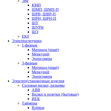
Эра
КМП
ЩМП, ЩМП-П
ЩРВ, ЩВР-П
ЩРН, ЩРН-П
ЩУ
ЩУРН
ЩЭ
EKF
Электросчетчики
1-фазные
Матрица (smart)
Меркурий
Энергомера
3-фазные
Матрица (smart)
Меркурий
Энергомера
Электроустановочные изделия
Силовые вилки, разъемы
ABB
Вилки и розетки (бытовые)
ИЕК
Таймеры
Robiton