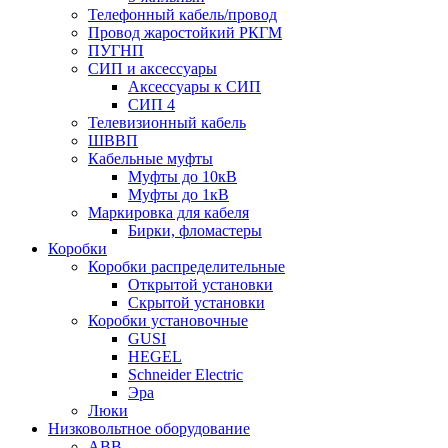
Телефонный кабель/провод
Провод жаростойкий РКГМ
ПУГНП
СИП и аксессуары
Аксессуары к СИП
СИП 4
Телевизионный кабель
ШВВП
Кабельные муфты
Муфты до 10кВ
Муфты до 1кВ
Маркировка для кабеля
Бирки, фломастеры
Коробки
Коробки распределительные
Открытой установки
Скрытой установки
Коробки установочные
GUSI
HEGEL
Schneider Electric
Эра
Люки
Низковольтное оборудование
ABB