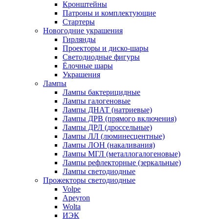
Кронштейны
Патроны и комплектующие
Стартеры
Новогодние украшения
Гирлянды
Проекторы и диско-шары
Светодиодные фигуры
Ёлочные шары
Украшения
Лампы
Лампы бактерицидные
Лампы галогеновые
Лампы ДНАТ (натриевые)
Лампы ДРВ (прямого включения)
Лампы ДРЛ (дроссельные)
Лампы ЛЛ (люминесцентные)
Лампы ЛОН (накаливания)
Лампы МГЛ (металлогалогеновые)
Лампы рефлекторные (зеркальные)
Лампы светодиодные
Прожекторы светодиодные
Volpe
Apeyron
Wolta
ИЭК