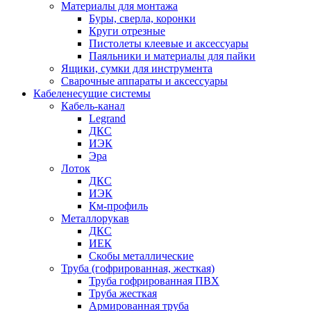
Материалы для монтажа
Буры, сверла, коронки
Круги отрезные
Пистолеты клеевые и аксессуары
Паяльники и материалы для пайки
Ящики, сумки для инструмента
Сварочные аппараты и аксессуары
Кабеленесущие системы
Кабель-канал
Legrand
ДКС
ИЭК
Эра
Лоток
ДКС
ИЭК
Км-профиль
Металлорукав
ДКС
ИЕК
Скобы металлические
Труба (гофрированная, жесткая)
Труба гофрированная ПВХ
Труба жесткая
Армированная труба